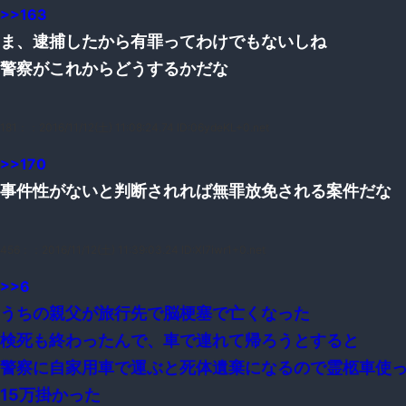
>>163
ま、逮捕したから有罪ってわけでもないしね
警察がこれからどうするかだな
181：
：2016/11/12(土) 11:08:24.74 ID:06ydeKL+0.net
>>170
事件性がないと判断されれば無罪放免される案件だな
456：
：2016/11/12(土) 11:39:03.24 ID:Xl7iwr1+0.net
>>6
うちの親父が旅行先で脳梗塞で亡くなった
検死も終わったんで、車で連れて帰ろうとすると
警察に自家用車で運ぶと死体遺棄になるので霊柩車使
15万掛かった