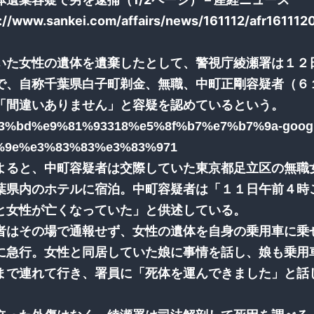
p://www.sankei.com/affairs/news/161112/afr161112
いた女性の遺体を遺棄したとして、警視庁綾瀬署は１２
で、自称千葉県白子町剃金、無職、中町正剛容疑者（６
「間違いありません」と容疑を認めているという。
よると、中町容疑者は交際していた東京都足立区の無職
葉県内のホテルに宿泊。中町容疑者は「１１日午前４時
と女性が亡くなっていた」と供述している。
者はその場で通報せず、女性の遺体を自身の乗用車に乗
に急行。女性と同居していた娘に事情を話し、娘も乗用
まで連れて行き、署員に「死体を運んできました」と話