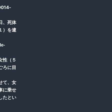
0014-
日、死体
１）を逮
女性（５
ごろに目
せて、女
車に乗せ
したとい