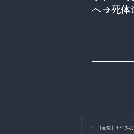
へ→死体
【画像】田中みな