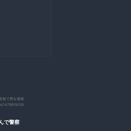
容疑で男を逮捕
us/1478915039
積んで警察