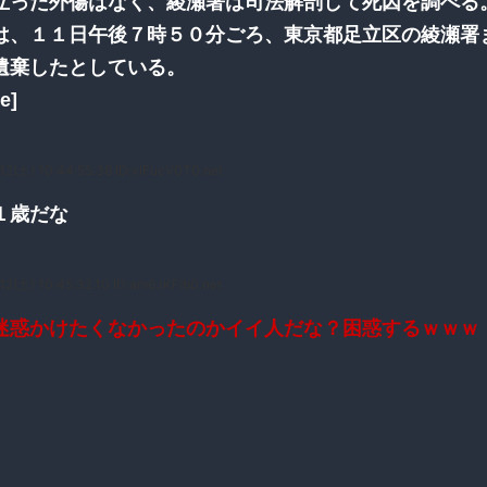
立った外傷はなく、綾瀬署は司法解剖して死因を調べる
は、１１日午後７時５０分ごろ、東京都足立区の綾瀬署
遺棄したとしている。
e]
12(土) 10:44:55.38 ID:vlFucV0T0.net
１歳だな
12(土) 10:45:32.10 ID:am6JKFlb0.net
迷惑かけたくなかったのかイイ人だな？困惑するｗｗｗ