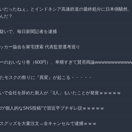
いだったねぇ」とインドネシア高速鉄道の最終処分に日本側騒然、
んだ？
疑いで、毎日新聞記者を逮捕
ッカー協会を家宅捜索 代表監督選考巡り
のおいなり巻（600円）、卑猥すぎて賛否両論wwwwwwwwwww
いたモスクの祭りに『異変』が起こる・・・・・
いで会社を辞めた新人が「3人」もいたことが発覚ｗｗｗｗｗ
の“個人的なSNS投稿”で習近平ブチギレ説ｗｗｗｗｗ
スグッズを大量注文→全キャンセルで逮捕ｗｗｗ