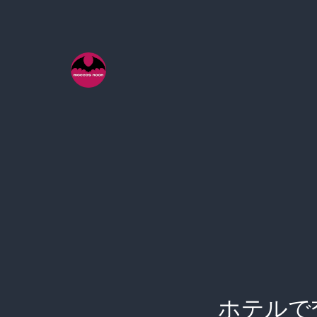
コ
ン
テ
ン
ツ
へ
ス
キ
ッ
プ
ホテルで