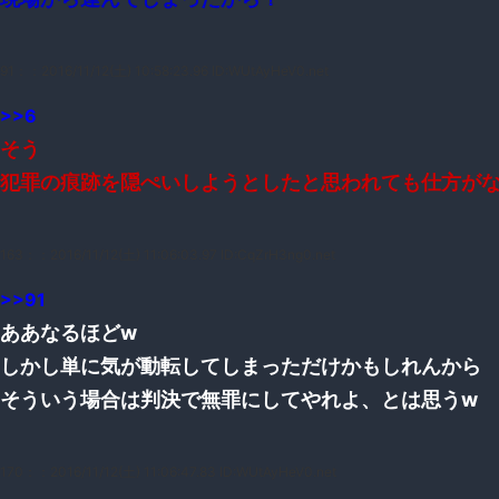
91：
：2016/11/12(土) 10:58:23.96 ID:WUtAyHeV0.net
>>6
そう
犯罪の痕跡を隠ぺいしようとしたと思われても仕方が
163：
：2016/11/12(土) 11:06:03.97 ID:CqZrH3ng0.net
>>91
ああなるほどw
しかし単に気が動転してしまっただけかもしれんから
そういう場合は判決で無罪にしてやれよ、とは思うw
170：
：2016/11/12(土) 11:06:47.83 ID:WUtAyHeV0.net