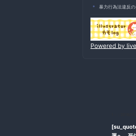
暴力行為法違反の
Powered by li
1：
：2016/11/
[su_q
署へ 死体