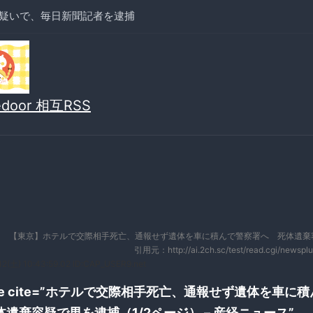
疑いで、毎日新聞記者を逮捕
vedoor 相互RSS
【東京】ホテルで交際相手死亡、通報せず遺体を車に積んで警察署へ 死体遺棄
引用元：http://ai.2ch.sc/test/read.cgi/newspl
12(土) 10:43:59.02 ID:CAP_USER9.net
uote cite=”ホテルで交際相手死亡、通報せず遺体を車に
遺棄容疑で男を逮捕（1/2ページ） – 産経ニュース”