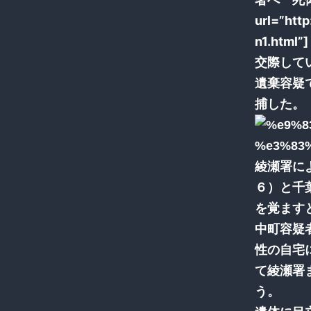
url=”htt
n1.html”]
交際して
遺棄容疑
捕した。
綾瀬署に
６）と千
を覚ます
中町容疑
性の自宅
て綾瀬署
う。