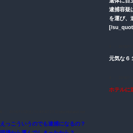
遺体に目
逮捕容疑
を運び、
[/su_quot
3：
：2016/11/
元気な６
4：
：2016/11/
ホテルに
6：
：2016/11/12(土) 10:45:47.23 ID:pbzVbAab0.net
えっこういうのでも逮捕になるの？
現場から運んでしまったから？