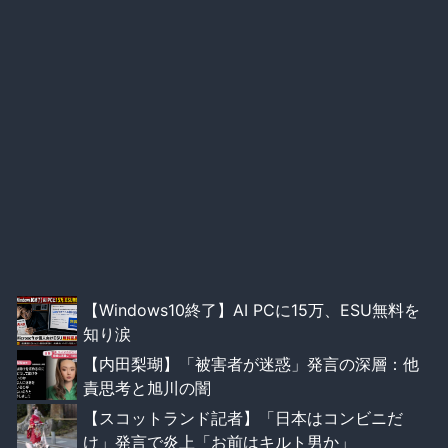
【Windows10終了】AI PCに15万、ESU無料を
知り涙
【内田梨瑚】「被害者が迷惑」発言の深層：他
責思考と旭川の闇
【スコットランド記者】「日本はコンビニだ
け」発言で炎上「お前はキルト男か」