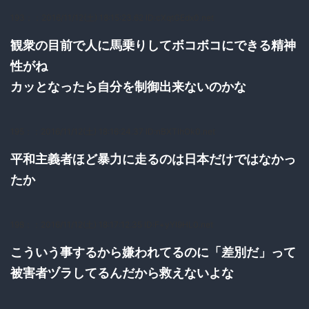
193：
：2016/11/12(土) 18:15:23.62 ID:cXqtGEdx0.net
観衆の目前で人に馬乗りしてボコボコにできる精神
性がね
カッとなったら自分を制御出来ないのかな
195：
：2016/11/12(土) 18:16:24.37 ID:nBXTIhOk0.net
平和主義者ほど暴力に走るのは日本だけではなかっ
たか
198：
：2016/11/12(土) 18:17:12.35 ID:F+yYI9HL0.net
こういう事するから嫌われてるのに「差別だ」って
被害者ヅラしてるんだから救えないよな