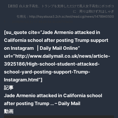
【差別】白人女子高生、トランプを支持しただけで黒人女子高生にボコボコ
に 周りは助けず大はしゃぎ
引用元：http://hayabusa3.2ch.sc/test/read.cgi/news/1478940500
1：
：2016/11/12(土) 17:48:20.54 ID:i267Y3a30
[su_quote cite=”Jade Armenio attacked in
California school after posting Trump support
on Instagram | Daily Mail Online”
url=”http://www.dailymail.co.uk/news/article-
3925186/High-school-student-attacked-
school-yard-posting-support-Trump-
Instagram.html”]
記事
Jade Armenio attacked in California school
after posting Trump … – Daily Mail
動画