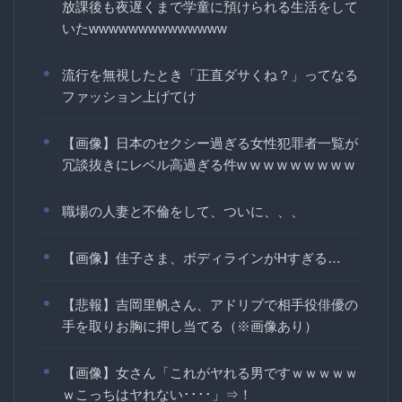
放課後も夜遅くまで学童に預けられる生活をして
いたwwwwwwwwwwwwww
流行を無視したとき「正直ダサくね？」ってなる
ファッション上げてけ
【画像】日本のセクシー過ぎる女性犯罪者一覧が
冗談抜きにレベル高過ぎる件w w w w w w w w w
職場の人妻と不倫をして、ついに、、、
【画像】佳子さま、ボディラインがHすぎる…
【悲報】吉岡里帆さん、アドリブで相手役俳優の
手を取りお胸に押し当てる（※画像あり）
【画像】女さん「これがヤれる男ですｗｗｗｗｗ
ｗこっちはヤれない････」⇒！