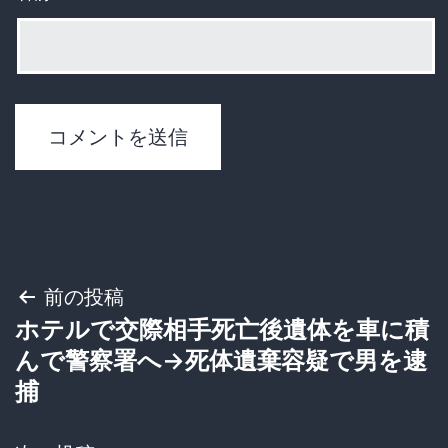
投
前の投稿
ホテルで交際相手死亡後遺体を車に積
稿
んで警察署へ→死体遺棄容疑で男を逮
ナ
捕
ビ