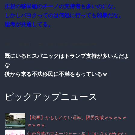
正規の移民組のチーノの支持者も多いのにな。
しかしパヨクってのは何処に行っても凶暴だな。
思考が共通してる。
383：
：2016/11/12(土) 18:56:43.85 ID:SkHU9hHx0.net
既にいるヒスパニックはトランプ支持が多いんだよ
な
後から来る不法移民に不満をもっているｗ
ピックアップニュース
【動画】かもしれない運転、限界突破ｗｗｗｗｗ
ｗｗｗｗ
仙台育英のマネージャー・星よつはさんがかわい