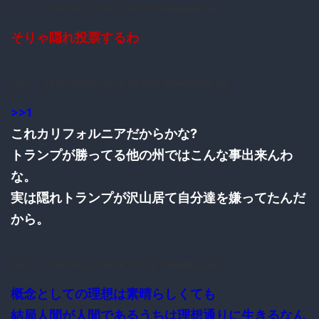
227：
：2016/11/12(土) 18:21:58.59 ID:FUfbdpBE0.net
そりゃ隠れ投票するわ
248：
：2016/11/12(土) 18:25:40.84 ID:Z2xdY0Wz0.net
>>1
これカリフォルニアだからかな?
トランプが勝ってる他の州ではこんな事出来んわ
な。
実は隠れトランプが沢山居て自分達を嫌ってたんだ
から。
255：
：2016/11/12(土) 18:28:19.13 ID:UThd42ur0.net
概念としての理想は素晴らしくても
結局人間が人間であるうちは理想通りに生きるなん