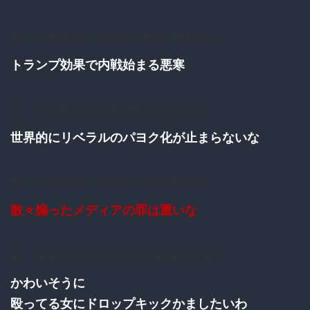
50：
：2016/11/12(土) 17:55:52.34 ID:gayoYMTr0.net
トランプ効果で内戦始まる悪寒
52：
：2016/11/12(土) 17:56:15.89 ID:soaZXxV/0.net
世界的にリベラルのパヨク化が止まらないな
55：
：2016/11/12(土) 17:56:45.00 ID:v/fpHfSO0.net
散々煽ったメディアの罪は重いな
64：
：2016/11/12(土) 17:57:17.59 ID:N20HlQ3D0.net
かわいそうに
殴ってる女にドロップキックかましたいわ