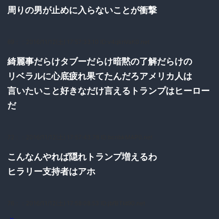
周りの男が止めに入らないことが衝撃
69：
：2016/11/12(土) 17:57:33.10 ID:v4qknVaK0.net
綺麗事だらけタブーだらけ暗黙の了解だらけの
リベラルに心底疲れ果てたんだろアメリカ人は
言いたいこと好きなだけ言えるトランプはヒーロー
だ
72：
：2016/11/12(土) 17:57:43.78 ID:bcnbkMAP0.net
こんなんやれば隠れトランプ増えるわ
ヒラリー支持者はアホ
76：
：2016/11/12(土) 17:58:08.53 ID:jbfBTld90.net