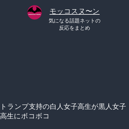
コ
モッコスヌ〜ン
ン
気になる話題ネットの
テ
反応をまとめ
ン
ツ
へ
ス
キ
ッ
プ
トランプ支持の白人女子高生が黒人女子
高生にボコボコ