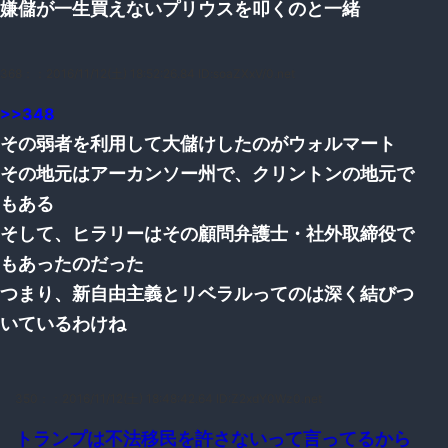
嫌儲が一生買えないプリウスを叩くのと一緒
368：
：2016/11/12(土) 18:52:26.84 ID:soaZXxV/0.net
>>348
その弱者を利用して大儲けしたのがウォルマート
その地元はアーカンソー州で、クリントンの地元で
もある
そして、ヒラリーはその顧問弁護士・社外取締役で
もあったのだった
つまり、新自由主義とリベラルってのは深く結びつ
いているわけね
350：
：2016/11/12(土) 18:48:42.64 ID:Z2xdY0Wz0.net
トランプは不法移民を許さないって言ってるから