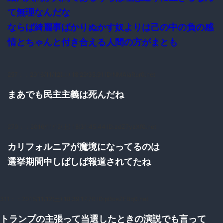
て無理なんだな
ならば綺麗事ばかりぬかす奴よりは己の中の負の感
情とちゃんと付き合える人間の方がまとも
257：
：2016/11/12(土) 18:29:35.91 ID:NMAiaRur0.net
まあでも民主主義は死んだね
270：
：2016/11/12(土) 18:31:45.44 ID:zdZ7yzXf0.net
カリフォルニアが魔境になってるのは
選挙期間中しばしば報道されてたね
311：
：2016/11/12(土) 18:39:17.70 ID:pBceZFBq0.net
トランプの主張って当選したときの演説でも言って