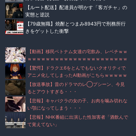
【ルート配送】配達員が明かす「客ガチャ」の
実態と逆説
【79歳無職】焼酎とつまみ8943円で刑務所行
きをゲットした衝撃
【動画】移民ベトナム女達の宅飲み、レベチｗｗ
ｗｗｗｗｗｗｗｗｗｗｗｗｗｗｗｗｗｗｗｗｗｗ
【驚愕】ドラクエ6をとんでもないクオリティで
アニメ化してしまったAI動画がこちらｗｗｗｗｗ
【放送事故】昔のドラマのレ◯プシーン、今見
るとアウトすぎる・・・
【悲報】キャバクラの女の子、お肉を噛み切れな
い顎になってしまう・・・
【悲報】NHK番組に出演した性加害者「酒飲んで
て覚えてない」