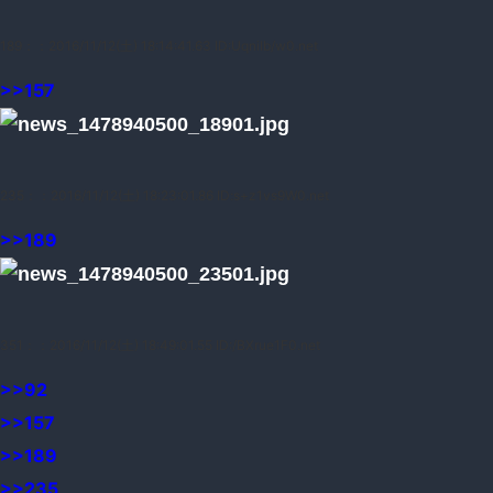
189：
：2016/11/12(土) 18:14:41.63 ID:UqniIb/w0.net
>>157
235：
：2016/11/12(土) 18:23:01.86 ID:s+z1vs9W0.net
>>189
351：
：2016/11/12(土) 18:49:01.55 ID:/BXrue1F0.net
>>92
>>157
>>189
>>235