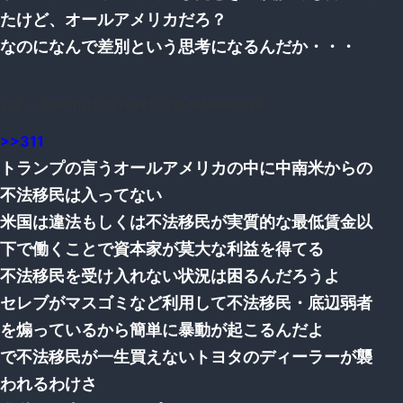
たけど、オールアメリカだろ？
なのになんで差別という思考になるんだか・・・
348：
：2016/11/12(土) 18:48:11.12 ID:NMAiaRur0.net
>>311
トランプの言うオールアメリカの中に中南米からの
不法移民は入ってない
米国は違法もしくは不法移民が実質的な最低賃金以
下で働くことで資本家が莫大な利益を得てる
不法移民を受け入れない状況は困るんだろうよ
セレブがマスゴミなど利用して不法移民・底辺弱者
を煽っているから簡単に暴動が起こるんだよ
で不法移民が一生買えないトヨタのディーラーが襲
われるわけさ