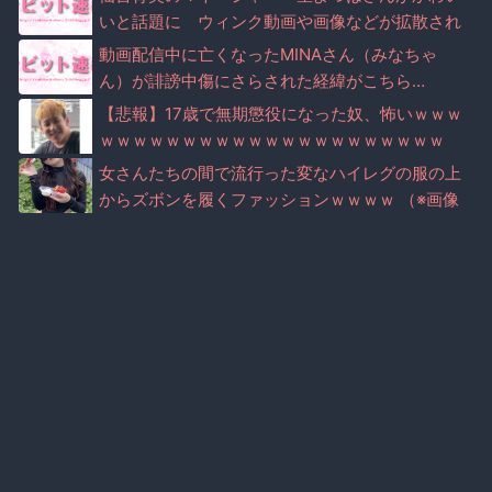
いと話題に ウィンク動画や画像などが拡散され
る（※画像・動画あり）
動画配信中に亡くなったMINAさん（みなちゃ
ん）が誹謗中傷にさらされた経緯がこちら…
【悲報】17歳で無期懲役になった奴、怖いｗｗｗ
ｗｗｗｗｗｗｗｗｗｗｗｗｗｗｗｗｗｗｗｗｗ
女さんたちの間で流行った変なハイレグの服の上
からズボンを履くファッションｗｗｗｗ （※画像
あり）