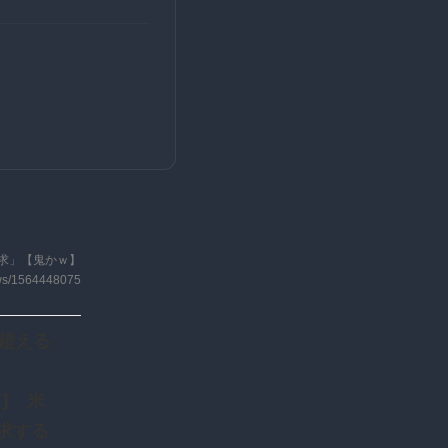
求」【鬼かｗ】
ews/1564448075
に超える
l”] 米
求する