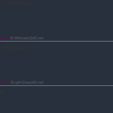
こそ経済制裁だな
noon
ID:BMuadxQd0.net
、韓国て詰んでね？
snoon
ID:qAY2nwo60.net
得