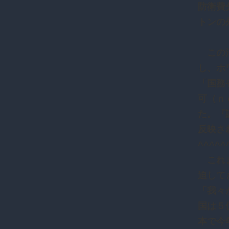
防衛費
トンの
この消
し、ホ
「国務
可（ｎ
た。『
反映さ
^^^^^
これま
迫して
「我々
国は５
本で今