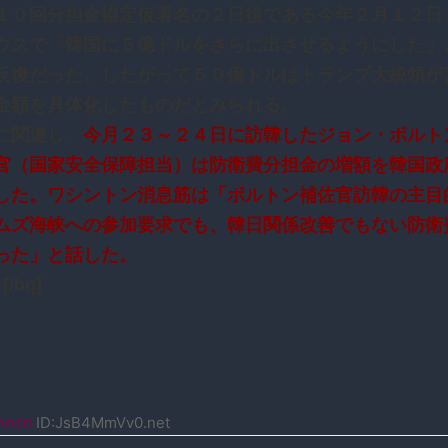
１０回分担金協定仮署名の２日後である今年２月１２日
ウスで「韓国に５億ドルをさらに出させるようにした」
反復だった。したがって５０億ドルはトランプ大統領が
金額を具体化したものだとみられる。
に関連し、
今月２３～２４日に訪韓したジョン・ボルト
官（国家安全保障担当）は防衛費分担金の増額を韓国政
した。ワシントン消息筋は「ボルトン補佐官訪韓の主目
ムズ海峡への参加要求でも、韓日関係改善でもない防衛
った」と話した。
/bq]
noon
ID:JsB4MmVv0.net