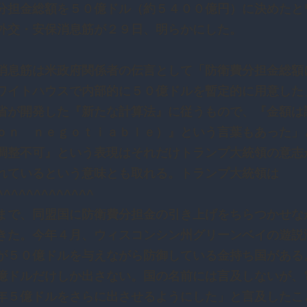
分担金総額を５０億ドル（約５４００億円）に決めたと
外交・安保消息筋が２９日、明らかにした。
息筋は米政府関係者の伝言として「防衛費分担金総額
ワイトハウスで内部的に５０億ドルを暫定的に用意した
省が開発した『新たな計算法』に従うもので、『金額は
ｏｎ ｎｅｇｏｔｉａｂｌｅ）』という言葉もあった」
調整不可』という表現はそれだけトランプ大統領の意志
れているという意味とも取れる。トランプ大統領は
^^^^^^^^^^^^^
で、同盟国に防衛費分担金の引き上げをちらつかせな
きた。今年４月、ウィスコンシン州グリーンベイの遊説
が５０億ドルを与えながら防御している金持ち国がある
億ドルだけしか出さない。国の名前には言及しないが、
年５億ドルをさらに出させるようにした」と言及したこ