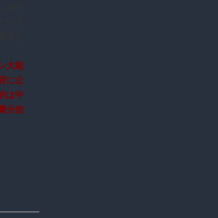
、ホワ
という
言及し
ン大統
府に公
的は中
費分担