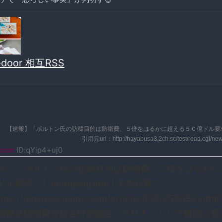
vedoor 相互RSS
【速報】「ボルトン氏の訪韓目的は防衛費、５倍をはるかに超える５０億ドル要
引用元url：http://hayabusa3.2ch.sc/test/read.cgi/n
noon
ID:qYip4+uj0
title=”「ボルトン氏の訪韓目的は防衛費、５倍をはるか
要求」 | Joongang Ilbo | 中央日報”
ttps://japanese.joins.com/article/032/256032.htm
期韓米防衛費分担金特別協定（ＳＭＡ）として韓国に要