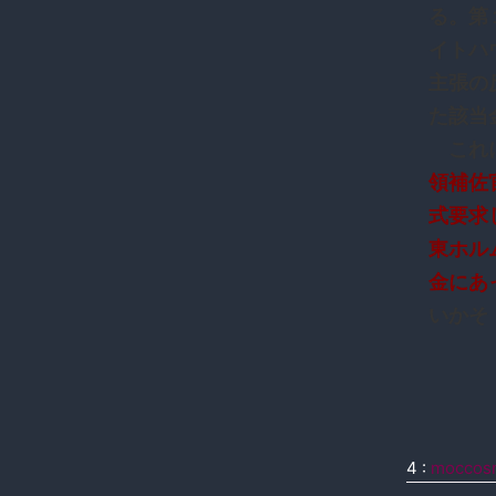
る。第
イトハ
主張の
た該当
これ
領補佐
式要求
東ホル
金にあ
いかそ [
4
:
moccos