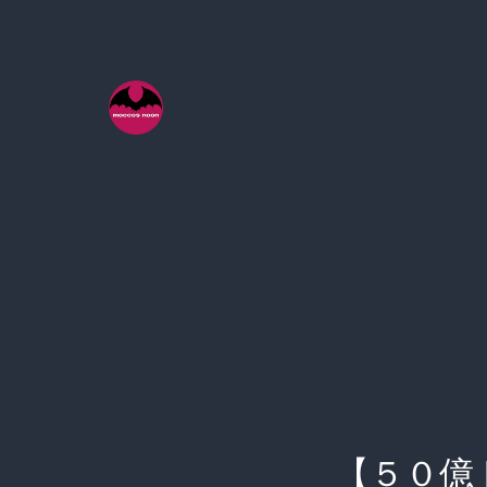
コ
ン
テ
ン
ツ
へ
ス
キ
ッ
プ
【５０億