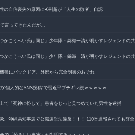
性の自信喪失の原因に-6割超が「人生の敗者」自認
って言ってきたんだが…
つかこうへい氏は同じ」少年隊・錦織一清が明かすレジェンドの共
つかこうへい氏は同じ」少年隊・錦織一清が明かすレジェンドの共
0機種にバックドア、外部から完全制御のおそれ
の“個人的なSNS投稿”で習近平ブチギレ説ｗｗｗｗｗ
上で「死神に扮して」患者をじっと見つめていた男性を逮捕
党、沖縄県知事選で公職選挙法違反！！！ 110番通報されても辞
ガチで『恐ろしい事実』が判明する・・・・・