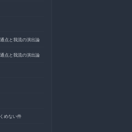
通点と我流の演出論
通点と我流の演出論
全くめない件