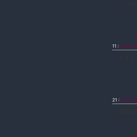
こっち
11
:
moccos
すまん
21
:
mocco
自業自