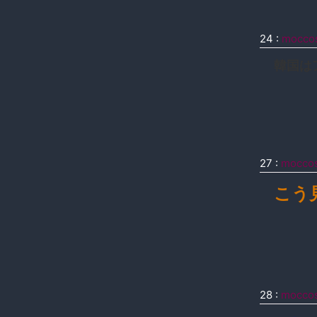
24
:
mocco
韓国は
27
:
mocco
こう
28
:
mocco