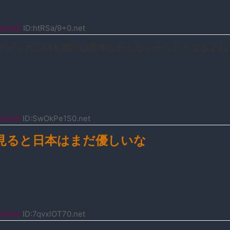
snoon
ID:htRSa/9+0.net
アメリカに口を開けば要求しかしないからこうなるよね
snoon
ID:SwOkPe1S0.net
見ると日本はまだ優しいな
snoon
ID:7qvxlOT70.net