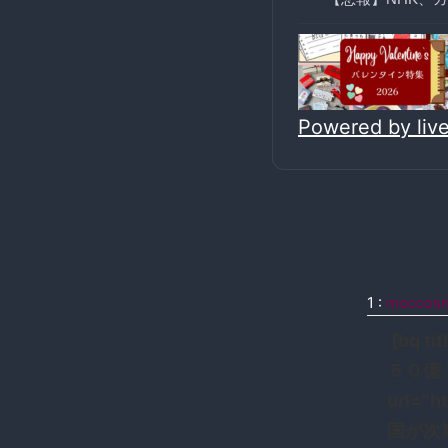
Powered by li
1
:
moccos
[bq 
５０億ドル
url=”h
国が次