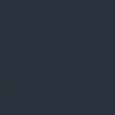
ワシン
に関連
」とし
調整不
と伝え
が強く
がら圧
演説で
。その
電話一
とがあ