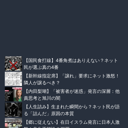
【国民食打線】4番角煮はありえない？ネット
民が選ぶ真の4番
【新幹線指定席】「譲れ」要求にネット激怒！
隣人が譲るべき？
【内田梨瑚】「被害者が迷惑」発言の深層：他
責思考と旭川の闇
【人生詰み】生まれた瞬間から？ネット民が語
る「詰んだ」原因の本質
【郷に従えない】在日イスラム発言に日本人激