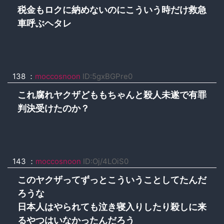
税金もロクに納めないのにこういう時だけ救急
車呼ぶヘタレ
138 ：
moccosnoon
ID:5gxBGPre0
これ腐れヤクザどももちゃんと殺人未遂で有罪
判決受けたのか？
143 ：
moccosnoon
ID:Oj/4LOiS0
このヤクザってずっとこういうことしてたんだ
ろうな
日本人はやられても泣き寝入りしたり殺しに来
るやつはいなかったんだろう