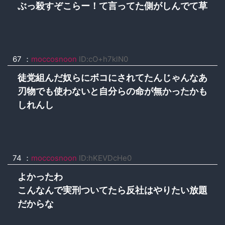
ぶっ殺すぞこらー！て言ってた側がしんでて草
67 ：
moccosnoon
ID:cO+h7klN0
徒党組んだ奴らにボコにされてたんじゃんなあ
刃物でも使わないと自分らの命が無かったかも
しれんし
74 ：
moccosnoon
ID:hKEVDcHe0
よかったわ
こんなんで実刑ついてたら反社はやりたい放題
だからな