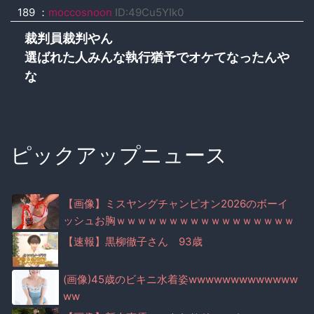
189 ：
moccosnoon
ID:49Cu5YIk0
裁判員裁判やん
選ばれた人みんな執行猶予でオケてなったんや
な
ピックアップニュース
【画像】ミスヤングチャンピオン2026のボーイ
ッシュお胸ｗｗｗｗｗｗｗｗｗｗｗｗｗｗｗｗｗ
ｗｗｗ
【速報】黒柳徹子さん 93歳
(画像)45歳のビキニ水着姿wwwwwwwwwwwww
ww