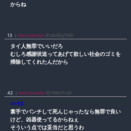
からね
13 ：
moccosnoon
ID:an0iLyTN0
タイ人無罪でいいだろ
むしろ感謝状送ってあげて欲しい社会のゴミを
掃除してくれたんだから
42 ：
moccosnoon
ID:1hK/i7rz0
>>13
素手でパンチして死んじゃったなら無罪で良い
けど、凶器使ってるからねぇ
そういう点では妥当だと思うわ