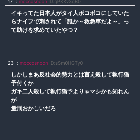
17 ：
moccosnoon
ID:qPKKv3qB0
イキってた日本人がタイ人ボコボコにしていた
らナイフで刺されて「誰か～救急車だよ～」っ
て助けを求めていたやつ？
23 ：
moccosnoon
ID:sSm0HGTy0
しかしまあ反社会的勢力とは言え殺して執行猶
予付くか
ガキ二人殺して執行猶予よりゃマシかも知れん
が
量刑おかしいだろ