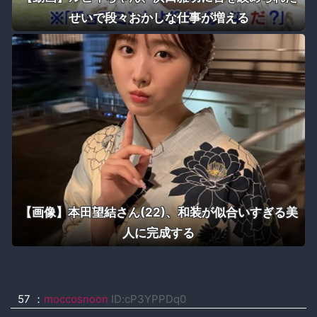
せいで段々おかしな仕事が増える
【画像】本田望結さん(22)、和装が似合いすぎる美
人に完成する
57 ：
moccosnoon
ID:cP3YPPDq0