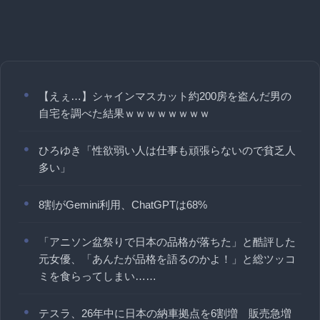
【えぇ…】シャインマスカット約200房を盗んだ男の
自宅を調べた結果ｗｗｗｗｗｗｗｗ
ひろゆき「性欲弱い人は仕事も頑張らないので貧乏人
多い」
8割がGemini利用、ChatGPTは68%
「アニソン盆祭りで日本の品格が落ちた」と酷評した
元女優、「あんたが品格を語るのかよ！」と総ツッコ
ミを食らってしまい……
テスラ、26年中に日本の納車拠点を6割増 販売急増