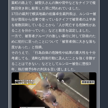
葉町の路上で、鍵聖久さんの胸や背中などをナイフで複
数回突き刺し殺害した罪に問われていました。
17日の裁判で横浜地裁の佐藤卓生裁判長は、ルンロー被
告が普段から仕事で使っているナイフで被害者の上半身
を複数回刺していることから「人が死亡する危険性があ
ることを分かっていた」などと殺意を認定しました。
一方で、被害者グループの激しい暴行に対して防衛のた
めに犯行に至ったことについて「被害者側に大きな落ち
度があった」と指摘。
そのうえで、「行為自体の危険性や結果の重大性を十分
考慮しても、過剰な防衛行動に及んだことを強く非難す
ることはできない」などとしてルンロー被告に懲役3
年、執行猶予5年の判決を言い渡しました。