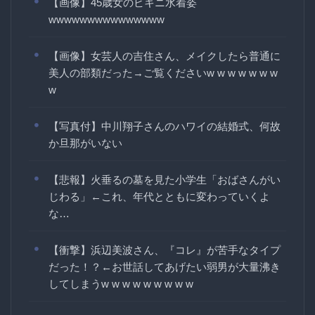
【画像】45歳女のビキニ水着姿
wwwwwwwwwwwwwww
【画像】女芸人の吉住さん、メイクしたら普通に
美人の部類だった→ご覧くださいw w w w w w w
w
【写真付】中川翔子さんのハワイの結婚式、何故
か旦那がいない
【悲報】火垂るの墓を見た小学生「おばさんがい
じわる」←これ、年代とともに変わっていくよ
な…
【衝撃】浜辺美波さん、『コレ』が苦手なタイプ
だった！？←お世話してあげたい弱男が大量沸き
してしまうw w w w w w w w w