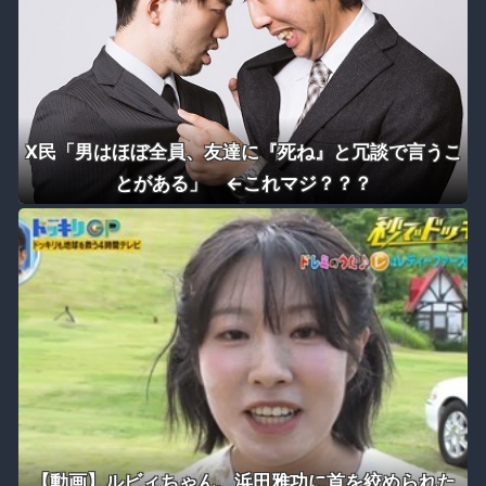
X民「男はほぼ全員、友達に『死ね』と冗談で言うこ
とがある」 ←これマジ？？？
【動画】ルビィちゃん、浜田雅功に首を絞められた