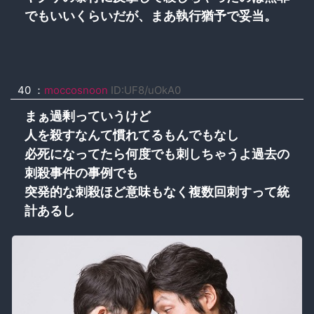
でもいいくらいだが、まあ執行猶予で妥当。
40 ：
moccosnoon
ID:UF8/uOkA0
まぁ過剰っていうけど
人を殺すなんて慣れてるもんでもなし
必死になってたら何度でも刺しちゃうよ過去の
刺殺事件の事例でも
突発的な刺殺ほど意味もなく複数回刺すって統
計あるし