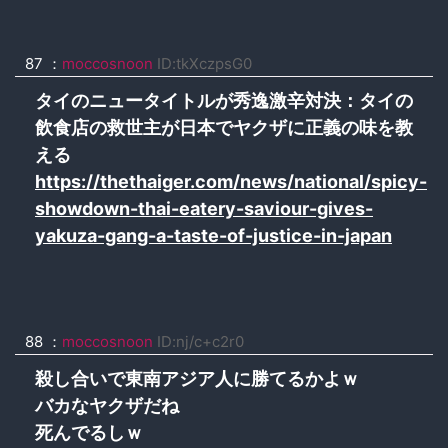
87 ：
moccosnoon
ID:tkXczpsG0
タイのニュータイトルが秀逸激辛対決：タイの
飲食店の救世主が日本でヤクザに正義の味を教
える
https://thethaiger.com/news/national/spicy-
showdown-thai-eatery-saviour-gives-
yakuza-gang-a-taste-of-justice-in-japan
88 ：
moccosnoon
ID:nj/c+c2r0
殺し合いで東南アジア人に勝てるかよｗ
バカなヤクザだね
死んでるしｗ