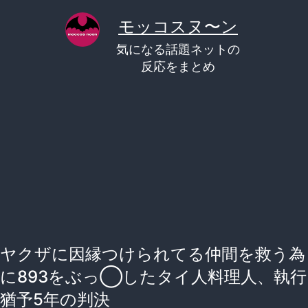
コ
モッコスヌ〜ン
ン
気になる話題ネットの
テ
反応をまとめ
ン
ツ
へ
ス
キ
ッ
プ
ヤクザに因縁つけられてる仲間を救う為
に893をぶっ◯したタイ人料理人、執行
猶予5年の判決