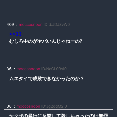
409 ：
moccosnoon
ID:tbJDJZvW0
>>33
むしろ中のがヤバいんじゃねーの?
36 ：
moccosnoon
ID:NaGL0Bsl0
ムエタイで成敗できなかったのか？
38 ：
moccosnoon
ID:Jg2qqM2i0
ヤクザの暴行に反撃して殺しちゃったのは無罪