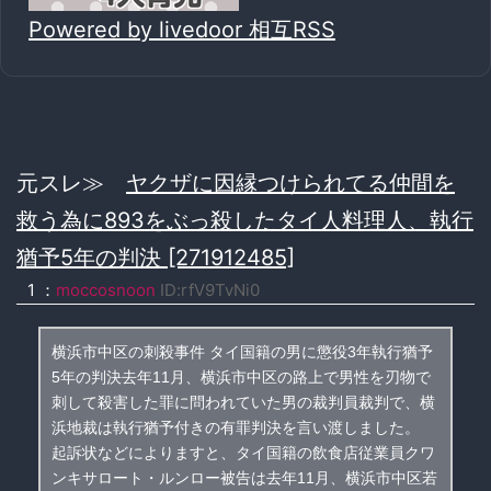
Powered by livedoor 相互RSS
元スレ≫
ヤクザに因縁つけられてる仲間を
救う為に893をぶっ殺したタイ人料理人、執行
猶予5年の判決 [271912485]
1 ：
moccosnoon
ID:rfV9TvNi0
横浜市中区の刺殺事件 タイ国籍の男に懲役3年執行猶予
5年の判決去年11月、横浜市中区の路上で男性を刃物で
刺して殺害した罪に問われていた男の裁判員裁判で、横
浜地裁は執行猶予付きの有罪判決を言い渡しました。
起訴状などによりますと、タイ国籍の飲食店従業員クワ
ンキサロート・ルンロー被告は去年11月、横浜市中区若