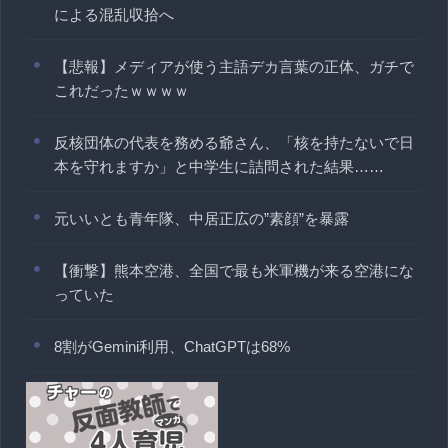
による混乱収拾へ
【悲報】メディアが使う主語デカ言葉の正体、ガチで
これだったｗｗｗｗ
反核団体の代表を務める爺さん、「核を持たないで日
本を守れますか」と中学生に詰問された結果……
元いいとも青年隊、中居正広の”素顔”を暴露
【衝撃】熊本空港、全国で最も米軍機が来る空港にな
っていた
8割がGemini利用、ChatGPTは68%