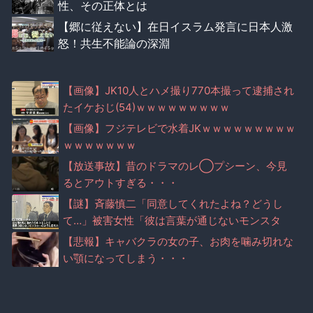
性、その正体とは
【郷に従えない】在日イスラム発言に日本人激
怒！共生不能論の深淵
【画像】JK10人とハメ撮り770本撮って逮捕され
たイケおじ(54)ｗｗｗｗｗｗｗｗｗ
【画像】フジテレビで水着JKｗｗｗｗｗｗｗｗｗ
ｗｗｗｗｗｗｗ
【放送事故】昔のドラマのレ◯プシーン、今見
るとアウトすぎる・・・
【謎】斉藤慎二「同意してくれたよね？どうし
て…」被害女性「彼は言葉が通じないモンスタ
ー」
【悲報】キャバクラの女の子、お肉を噛み切れな
い顎になってしまう・・・