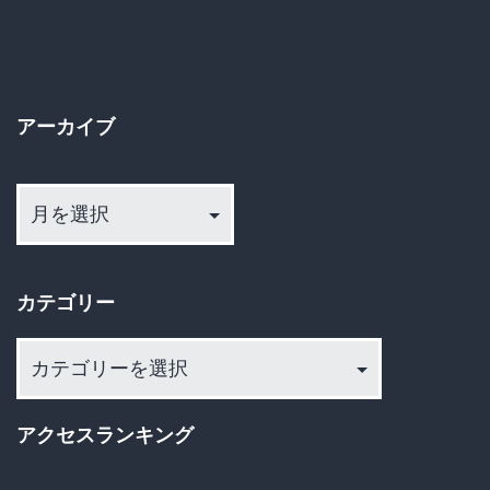
ン
アーカイブ
ア
ー
カ
イ
カテゴリー
ブ
カ
テ
ゴ
アクセスランキング
リ
ー