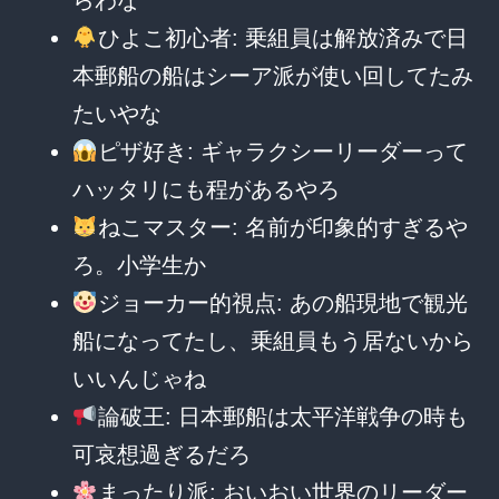
ひよこ初心者: 乗組員は解放済みで日
本郵船の船はシーア派が使い回してたみ
たいやな
ピザ好き: ギャラクシーリーダーって
ハッタリにも程があるやろ
ねこマスター: 名前が印象的すぎるや
ろ。小学生か
ジョーカー的視点: あの船現地で観光
船になってたし、乗組員もう居ないから
いいんじゃね
論破王: 日本郵船は太平洋戦争の時も
可哀想過ぎるだろ
まったり派: おいおい世界のリーダー