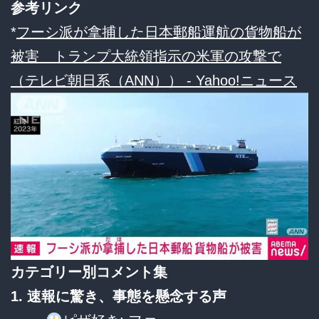
参考リンク
*
フーシ派が拿捕した日本郵船運航の貨物船が
被害 トランプ大統領指示の米軍の攻撃で
（テレビ朝日系（ANN）） - Yahoo!ニュース
カテゴリー別コメント集
1. 速報に驚き、事態を懸念する声