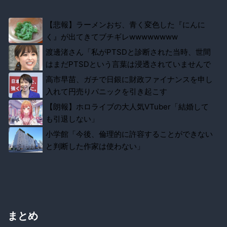
【悲報】ラーメンおぢ、青く変色した『にんに
く』が出てきてブチギレwwwwwwww
渡邊渚さん「私がPTSDと診断された当時、世間
はまだPTSDという言葉は浸透されていませんで
した」
高市早苗、ガチで日銀に財政ファイナンスを申し
入れて円売りパニックを引き起こす
【朗報】ホロライブの大人気VTuber「結婚して
も引退しない」
小学館「今後、倫理的に許容することができない
と判断した作家は使わない」
まとめ