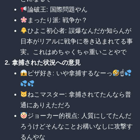
論破王: 国際問題やん
まったり派: 戦争か？
ひよこ初心者: 誤爆なんだか知らんが
日本がリアルに戦争に巻き込まれてる事
実。これはめちゃくちゃ重いことやで
2. 拿捕された状況への意見
ピザ好き: いや拿捕するなーっ
☝
ねこマスター: 拿捕されてたんなら普
通にありえただろ
ジョーカー的視点: 人質にしてたんだ
ろうけどそんなことお構いなしに攻撃す
るんやな