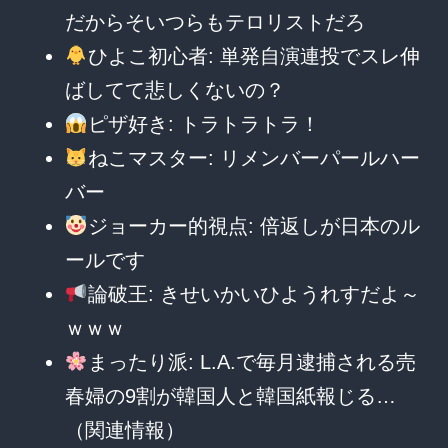
だからそいつらもテロリストだろ
ひよこ初心者: 単発自演連投でスレ伸
ばしてて悲しくないの？
ピザ好き: トラトラトラ！
ねこマスター: リメンバーパールハー
バー
ジョーカー的視点: 倍返しが日本のル
ールです
論破王: きせいかいひようれすだよ～
ｗｗｗ
まったり派: L.A.で毎月逮捕される売
春婦の9割が韓国人と韓国紙報じる…
（関連情報）