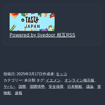
Powered by livedoor 相互RSS
投稿日:
2025年3月17日
作成者:
モッコ
カテゴリー: 未分類
タグ:
イエメン
、
オンライン掲示板
、
ヤバい
、
国際
、
国際情勢
、
安全保障
、
日本郵船
、
議論
、
貨
物船
、
速報