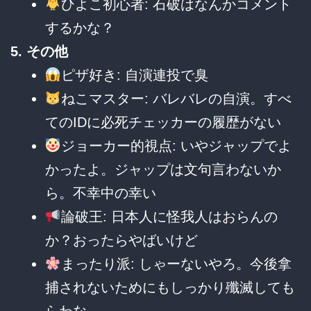
ひよこ初心者: 石破はなんかコメント
するかな？
5. その他
ピザ好き: 自演連投で臭
ねこマスター: バレバレの自演。すべ
てのIDに必死チェッカーの履歴がない
ジョーカー的視点: いやジャップでよ
かったよ。ジャップは文句言わないか
ら。不幸中の幸い
論破王: 日本人に怪我人はおらんの
か？おったらやばいけど
まったり派: しゃーないやろ。今後拿
捕されないためにもしっかり殲滅しても
らわな