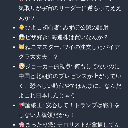
気取りが宇宙のリーダーに逆らってええ
んか？
ひよこ初心者: みずぽ公認の誤射
ピザ好き: 海運株は買いなんか？
ねこマスター: ワイの注文したバイア
グラ大丈夫！？
ジョーカー的視点: 何もしてないのに
中国と北朝鮮のプレゼンスが上がってい
く。恐ろしい時代やでほんまに。なんだ
よこれ日本しんじゃう
論破王: 安心して！トランプは戦争を
しない大統領だから！
まったり派: テロリストが拿捕してん