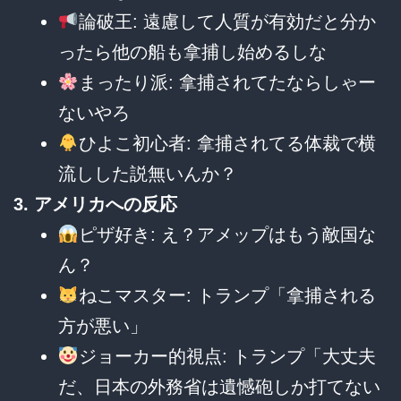
論破王: 遠慮して人質が有効だと分か
ったら他の船も拿捕し始めるしな
まったり派: 拿捕されてたならしゃー
ないやろ
ひよこ初心者: 拿捕されてる体裁で横
流しした説無いんか？
3. アメリカへの反応
ピザ好き: え？アメップはもう敵国な
ん？
ねこマスター: トランプ「拿捕される
方が悪い」
ジョーカー的視点: トランプ「大丈夫
だ、日本の外務省は遺憾砲しか打てない