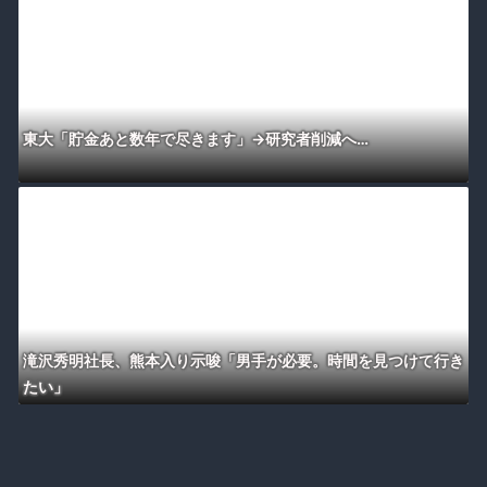
東大「貯金あと数年で尽きます」→研究者削減へ…
滝沢秀明社長、熊本入り示唆「男手が必要。時間を見つけて行き
たい」