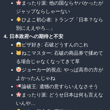
まったり派: 他の国ならヤバかったが
ジャップならしゃーない
ひよこ初心者: トランプ「日本？なら
別にええやろ…」
4. 日本政府への期待と不安
ピザ好き: 石破どうすんのこれ
ねこマスター: 石破の商品券で揉めて
る場合じゃなくなってきて草
ジョーカー的視点: やっぱ高市の方が
よかったんじゃね
論破王: 遺憾の意すらいえなさそう
まったり派: どうせ日本は何も言えな
いんや…