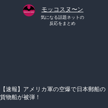
コ
モッコスヌ〜ン
ン
気になる話題ネットの
テ
反応をまとめ
ン
ツ
へ
ス
キ
ッ
プ
【速報】アメリカ軍の空爆で日本郵船の
貨物船が被弾！