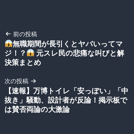
投
前の投稿
無職期間が長引くとヤバいってマ
稿
ジ！？
元スレ民の悲痛な叫びと解
ナ
決策まとめ
ビ
次の投稿
ゲ
【速報】万博トイレ「安っぽい」「中
抜き」騒動、設計者が反論！掲示板で
ー
は賛否両論の大激論
シ
ョ