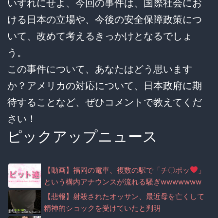
いずれにせよ、今回の事件は、国際社会にお
ける日本の立場や、今後の安全保障政策につ
いて、改めて考えるきっかけとなるでしょ
う。
この事件について、あなたはどう思います
か？アメリカの対応について、日本政府に期
待することなど、ぜひコメントで教えてくだ
さい！
ピックアップニュース
【動画】福岡の電車、複数の駅で「チ〇ポッ
」
という構内アナウンスが流れる騒ぎwwwwwww
ww
【悲報】射殺されたオッサン、最近母を亡くして
精神的ショックを受けていたと判明