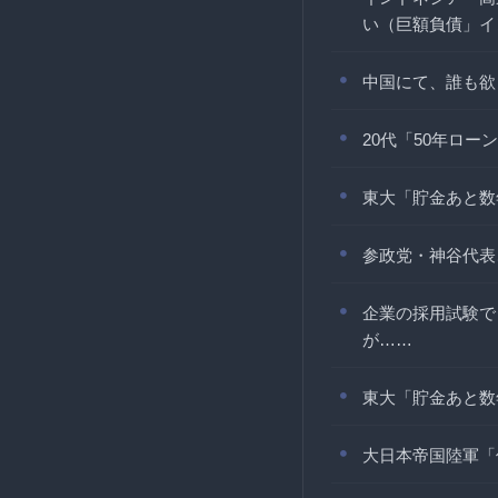
い（巨額負債」イン
中国にて、誰も欲
20代「50年ロ
東大「貯金あと数
参政党・神谷代表
企業の採用試験で
が……
東大「貯金あと数
大日本帝国陸軍「