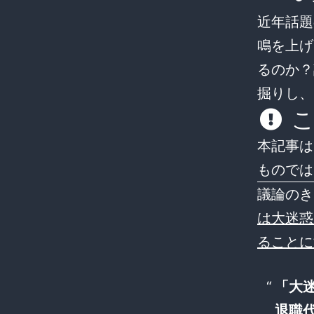
近年話題
鳴を上げ
るのか？
掘りし、
こ
本記事は
ものでは
議論のき
は大迷惑
ることに
「大
退職