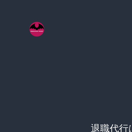
コ
ン
テ
ン
ツ
へ
ス
キ
ッ
プ
退職代行