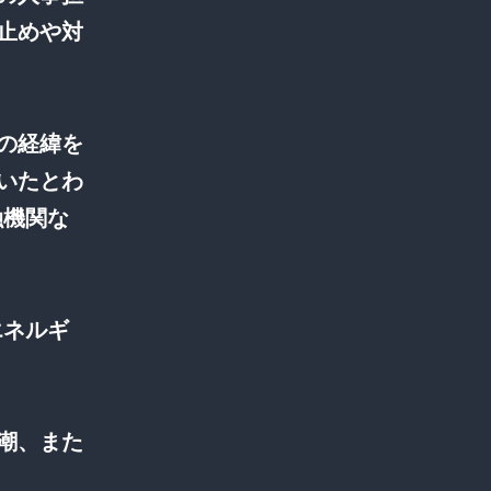
止めや対
の経緯を
いたとわ
融機関な
エネルギ
潮、また