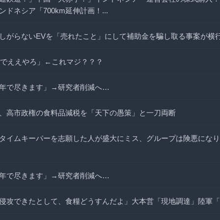
ドネシア「700km延伸計画！...
しがらないEVを「売れたこと」にして補助金を騙し取る事案が横
ーンでええやろ」←これマジ？？？
年で尽きます」→研究者削減へ…
、高市政権の食料品減税を「天下の愚策」と一刀両断
タイムキーパーを志願した人が盛大にミス、グループは険悪になり
年で尽きます」→研究者削減へ…
侵攻できたとして、食糧どうすんだよ」大本営「現地調達」陸軍「