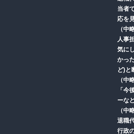
当者
応を
（中
人事
気に
かっ
ど)
（中
「今
ーな
（中
退職
行政