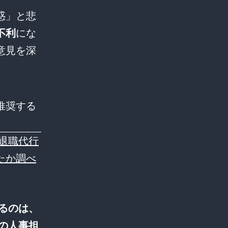
惑」と悲
不利
にな
意見を深
推奨する
「退職代行
たか調べ
るのは、
の人事担