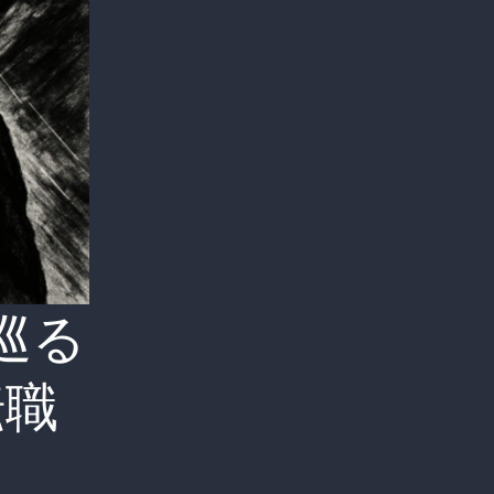
巡る
転職