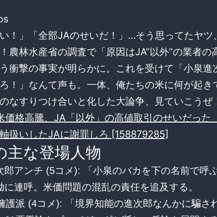
os
い！」「全部JAのせいだ！」…そう思ってたヤツ
！農林水産省の調査で「原因はJA“以外”の業者の
う衝撃の事実が明らかに。これを受けて「小泉進次
ろ！」なんて声も。一体、俺たちの米に何が起き
のなすりつけ合いと化した大論争、見ていこうぜ
 米価格高騰、JA「以外」の高値取引のせいだった
扱いしたJAに謝罪しろ [158879285]
の主な登場人物
郎アンチ (5コメ):
「小泉のバカを下の名前で呼
拗に連呼。米価問題の混乱の責任を追及する。
擁護派 (4コメ):
「境界知能の進次郎なんかに騙さ