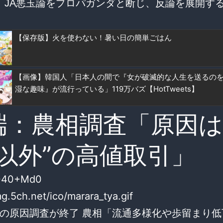
、JA悪玉論をプロパガンダと断じ、反論を展開す
【保存版】火を使わない！暑い日の簡単ごはん
【画像】韓国人「日本人の間で『女が破滅的な人生を送るの
湿な趣味』が流行っている」119万バズ【HotTweets】
端：農相調査「原因は
“以外”の高値取引」
8040+Md0
mg.5ch.net/ico/marara_tya.gif
の原因調査が終了 農相「流通多様化や歩留まり低