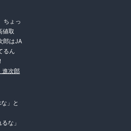
、ちょっ
高値取
郎はJA
てるん
！
 進次郎
ぶな」と
れるな」