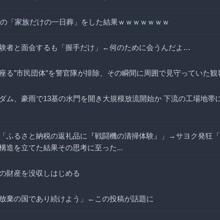
、祖母の「家族だけの一日葬」をした結果ｗｗｗｗｗｗｗ
験者と面会するも「握手だけ」←何のために会うんだよ…
座る”市民団体”を警官隊が排除、その瞬間に周囲で見守っていた観
ダム、豪雨で13基の水門を開き大規模放流開始か 下流の工場地帯
「ふるさと納税の返礼品に『戦闘機の清掃体験』」→サヨク発狂「
構造を立てた結果その思考に至った...
の財産を没収しはじめる
放棄の国であり続けよう」←この投稿が話題に