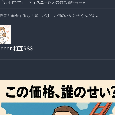
「3万円です」←ディズニー超えの強気価格ｗｗｗ
験者と面会するも「握手だけ」←何のために会うんだよ…
vedoor 相互RSS