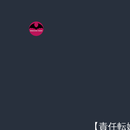
コ
ン
テ
ン
ツ
へ
ス
キ
ッ
プ
【責任転