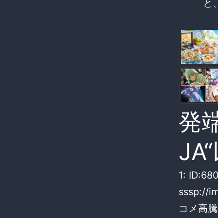
と
発
JA
1: ID:6
sssp://i
コメ高騰