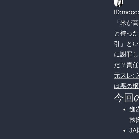
ID:mocc
「米が高
と待った
引」とい
に謝罪し
だ？責任
元スレ:
は悪の枢軸
今回
進次
執
JA