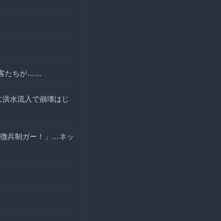
客たちが……
に洪水流入で崩壊はじ
徴兵制ガー！」…ネッ