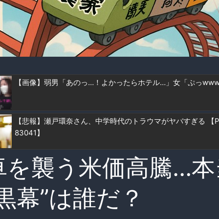
【画像】弱男「あのっ…！よかったらホテル…」女「ぷっww
【悲報】瀬戸環奈さん、中学時代のトラウマがヤバすぎる 【Pic
83041】
卓を襲う米価高騰…本
“黒幕”は誰だ？