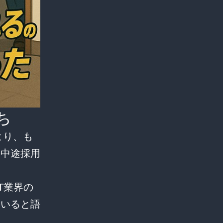
ち
頭により、も
の中途採用
てIT業界の
ていると語
。