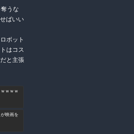
事を奪うな
らせばいい
脳）とロボット
ットはコス
能だと主張
ｗｗｗｗｗ
力が映画を