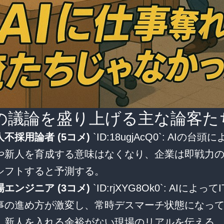
の議論を盛り上げる主な論客た
人不採用論者 (5コメ)
`ID:18ugjAcQ0`: AIの台
や新人を育成する意味はなくなり、企業は即戦力
シフトすると予測する。
場エンジニア (3コメ)
`ID:rjXYG8Ok0`: AIによっ
事の進め方が激変し、常時デスマーチ状態になっ
。新人を入れる余裕がない現場のリアルを伝える