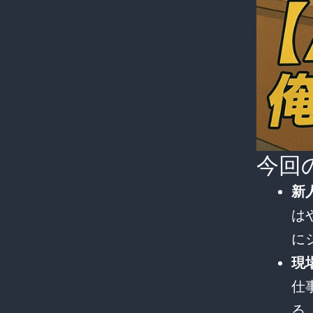
今回
新
は
に
現
仕
る