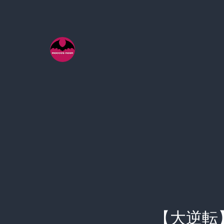
コ
ン
テ
ン
ツ
へ
ス
キ
ッ
プ
【大逆転