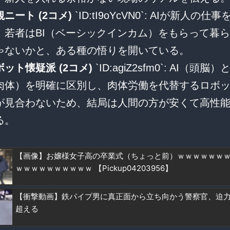
観ニート (2コメ)
`ID:tI9oYcVN0`: AIが新人の仕
、若者はBI（ベーシックインカム）をもらって暮
ゃないかと、ある種の悟りを開いている。
ボット懐疑派 (2コメ)
`ID:agiZ2sfm0`: AI（頭
肉体）を明確に区別し、肉体労働を代替するロボ
が見合わないため、結局は人間の方が安くて高性
る。
【画像】お嬢様女子高の卒業式（ちょっと前）ｗｗｗｗｗｗ
ｗｗｗｗｗｗｗｗｗｗ 【Pickup04203956】
【衝撃動画】鉄パイプ男に真正面から立ち向かう警察官、迫
超える