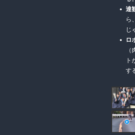
達
ら
じ
ロ
（
ト
す