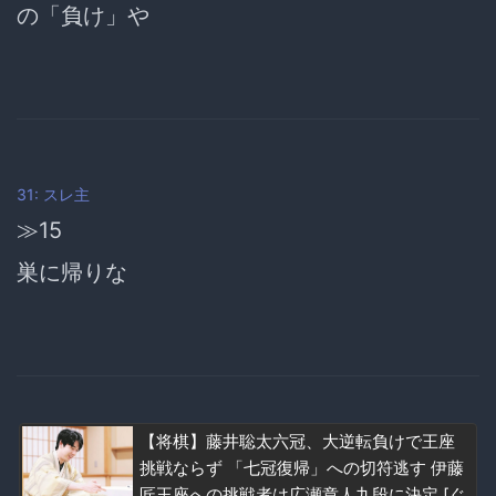
の「負け」や
31: スレ主
≫15
巣に帰りな
【将棋】藤井聡太六冠、大逆転負けで王座
挑戦ならず 「七冠復帰」への切符逃す 伊藤
匠王座への挑戦者は広瀬章人九段に決定 [ぐ