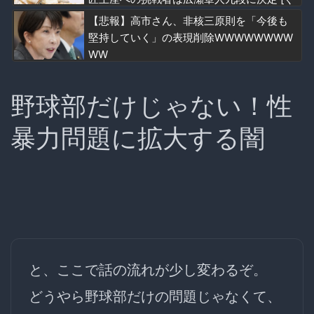
れ★]
【悲報】高市さん、非核三原則を「今後も
堅持していく」の表現削除WWWWWWWW
WW
野球部だけじゃない！性
暴力問題に拡大する闇
と、ここで話の流れが少し変わるぞ。
どうやら野球部だけの問題じゃなくて、