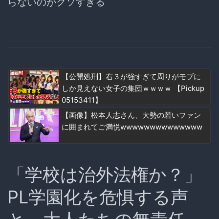
らないのがクソすぎる
【公開処刑】右３が強すぎて周りがモブに
しか見えない女子の集団ｗｗｗｗ 【Pickup
05153411】
【画像】松本人志さん、大勢の若いファン
に囲まれてご満悦wwwwwwwwwwwwww
「学校は治外法権か？」
PL学園化を危惧する声