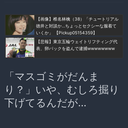
【画像】椎名林檎（38）「チュートリアル
徳井と対談か…ちょっとセクシーな服着て
いくか」 【Pickup05154359】
【悲報】東京五輪ウェイトリフティング代
表、卵パックを盗んで逮捕wwwwwwww
「マスゴミがだんま
り？」いや、むしろ掘り
下げてるんだが…