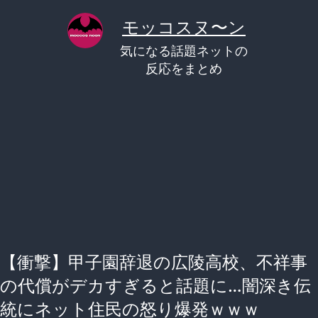
コ
モッコスヌ〜ン
ン
気になる話題ネットの
テ
反応をまとめ
ン
ツ
へ
ス
キ
ッ
プ
【衝撃】甲子園辞退の広陵高校、不祥事
の代償がデカすぎると話題に…闇深き伝
統にネット住民の怒り爆発ｗｗｗ