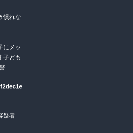
き慣れな
子にメッ
 子ども
警
3f2dec1e
容疑者