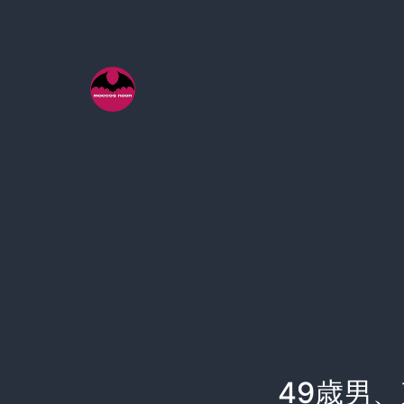
コ
ン
テ
ン
ツ
へ
ス
キ
ッ
プ
49歳男