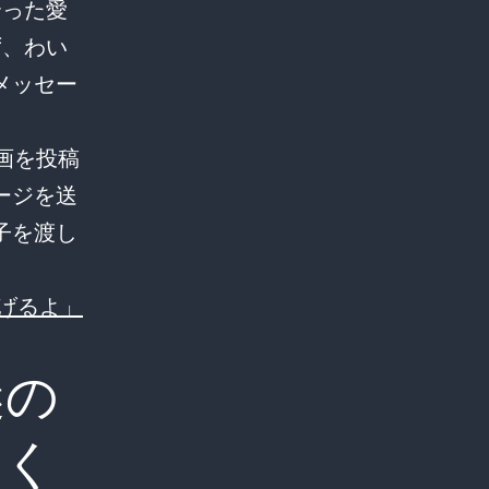
合った愛
ず、わい
メッセー
画を投稿
ージを送
子を渡し
げるよ」
謎の
つく