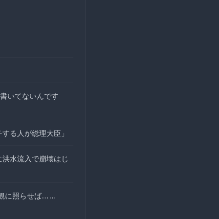
書いてないんです
チする人が総理大臣」
に洪水流入で崩壊はじ
観に照らせば……