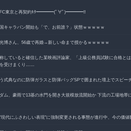
C東京と再契約ｷﾀ━━━━(ﾟ∀ﾟ)━━━━!!
国キャラバン開始も「で、お前誰？」状態ｗｗｗｗｗ
光博さん、56歳で再婚→新しい命まで授かるｗｗｗｗｗ
称していると確信した某映画評論家、「上級公務員試験に合格とは
を受けまくり……
う式典なのに防弾ガラスと防弾バッグSPで囲まれた壇上でスピー
ダム、豪雨で13基の水門を開き大規模放流開始か 下流の工場地帯
”現代にふさわしい表現”に強制変更される事態が進行中、今の価値