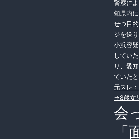
警察によ
知県内に
せつ目的
ジを送り
小浜容疑
していた
り、愛知
ていたと
元スレ：
→8歳女
会
「