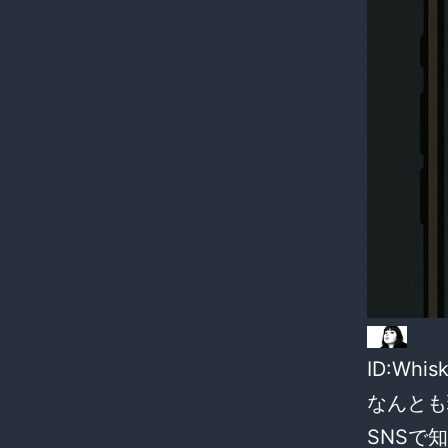
ID:Whis
なんとも
SNSで