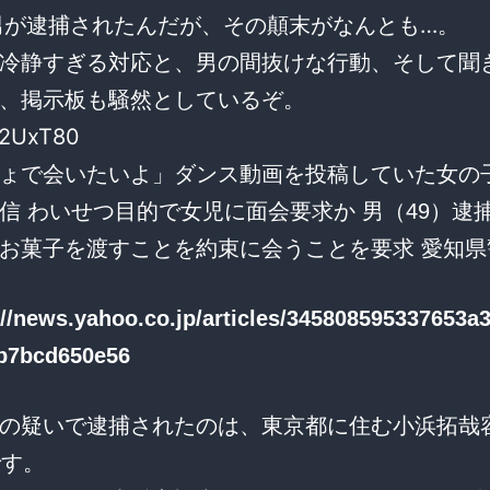
男が逮捕されたんだが、その顛末がなんとも…。
冷静すぎる対応と、男の間抜けな行動、そして聞
、掲示板も騒然としているぞ。
1g2UxT80
ょで会いたいよ」ダンス動画を投稿していた女の
信 わいせつ目的で女児に面会要求か 男（49）逮捕
お菓子を渡すことを約束に会うことを要求 愛知県
://news.yahoo.co.jp/articles/345808595337653a
b7bcd650e56
の疑いで逮捕されたのは、東京都に住む小浜拓哉
です。