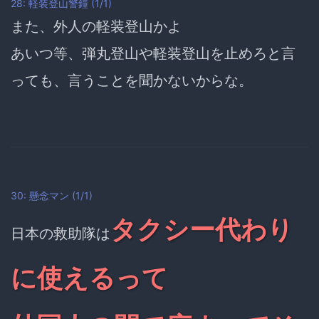
28: 軽装登山警鐘 (1/1)
また、外人の
軽装登山
かよ
あいつ等、
弾丸登山
や
軽装登山
を止めろと言
っても、
言うことを聞かないからな
。
30: 懸念マン (1/1)
タクシー代わり
日本の救助隊は
に使えるって