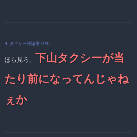
4: タクシー評論家 (1/1)
下山タクシーが当
ほら見ろ、
たり前になってんじゃね
ぇか