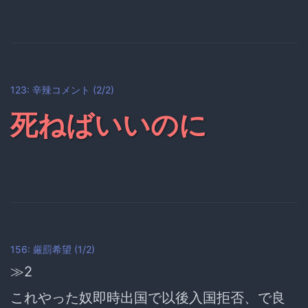
123: 辛辣コメント (2/2)
死ねばいいのに
156: 厳罰希望 (1/2)
≫2
これやった奴
即時出国で以後入国拒否
、で良