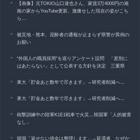
【画像】元TOKIO山口達也さん、家賃3万4000円の湘
南の家からYouTube更新。激痩せした現在の姿がこち
ら…
被災地・熊本、泥酔者の通報が止まらず県警が異例の
お願い
“外国人の職員採用”を巡りアンケート設問 「差別に
はあたらない」として公表する方針を決定 三重県
東大「貯金あと数年で尽きます」→研究者削減へ…
東大「貯金あと数年で尽きます」→研究者削減へ…
砲撃訓練中の陸軍K1E1戦車で火災…韓国軍「人的被害
なし」
韓国「返せない借金は整理します」→延滞者、なぜか