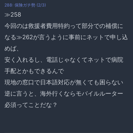
288: 保険ガチ勢 (2/3)
≫258
今回のは
救援者費用特約
って部分での補償に
なる≫262が言うように事前にネットで申し込
めば、
安く入れるし、電話じゃなくてネットで病院
手配とかもできるんで
現地の窓口で日本語対応が無くても困らない
逆に言うと、海外行くなら
モバイルルーター
必須
ってことだな？