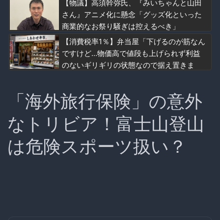
【物議】高須幹弥氏、『みいちゃんと山田
さん』アニメ化に懸念「グッズ化といった
商業的なお祭り騒ぎは控えるべき」
【消費税率1％】弁当屋「下げるのが筋なん
ですけど…物価高で値段も上げられず利益
のないギリギリの状態なので据え置きま
す」
「海外旅行保険」の意外
なトリビア！富士山登山
は危険スポーツ扱い？