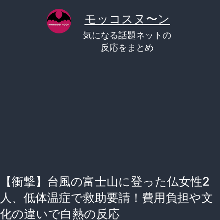
コ
モッコスヌ〜ン
ン
気になる話題ネットの
テ
反応をまとめ
ン
ツ
へ
ス
キ
ッ
プ
【衝撃】台風の富士山に登った仏女性2
人、低体温症で救助要請！費用負担や文
化の違いで白熱の反応