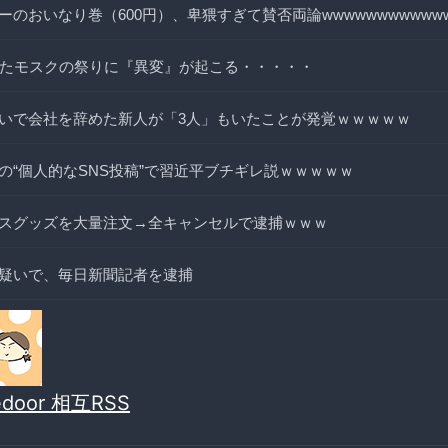
のおいなり巻（600円）、卑猥すぎて賛否両論wwwwwwwwwww
いたモスクの祭りに『異変』が起こる・・・・・
いで会社を辞めた新人が「3人」もいたことが発覚ｗｗｗｗｗ
の“個人的なSNS投稿”で習近平ブチギレ説ｗｗｗｗｗ
スグッズを大量注文→全キャンセルで逮捕ｗｗｗ
疑いで、毎日新聞記者を逮捕
vedoor 相互RSS