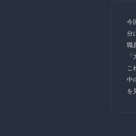
今
分
職
「
こ
中
を