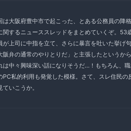
回は大阪府豊中市で起こった、とある公務員の降
に関するニューススレッドをまとめていくぞ。53
員が上司に中指を立て、さらに暴言を吐いた挙げ
大阪弁の通常のやりとりだ」と主張したというか
れは中々興味深い話になりそうだ…！もちろん、職
のPC私的利用も発覚した模様。さて、スレ住民の
見ていこうか。