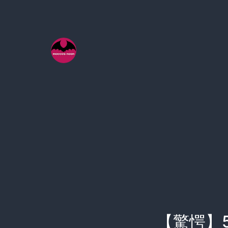
コ
ン
テ
ン
ツ
へ
ス
キ
ッ
プ
【驚愕】