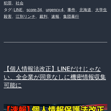
犯罪
、
社会
タグ:
LINE
、
score-34
、
urgency-4
、
事件
、
北海道
、
大学生
殺害
、
江別リンチ
、
裁判
、
速報
、
集団暴行
【個人情報法改正】LINEだけじゃな
い、全企業が同意なしに機密情報収集
可能に