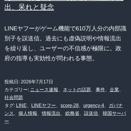
出、呆れと疑念
LINEヤフーがゲーム機能で610万人分の内部識
別子を誤送信。過去にも虚偽説明や情報流出
を繰り返し、ユーザーの不信感が極限に。政
府の指導も実効性が問われる事態。
投稿日:
2026年7月17日
カテゴリー:
ニュース速報
、
ネットの話題
、
事件
、
企業
、
社会問題
タグ:
LINE
、
LINEヤフー
、
score-28
、
urgency-4
、
ガバナ
ンス
、
個人情報
、
情報流出
、
総務省
、
誤送信
、
韓国サーバ
ー