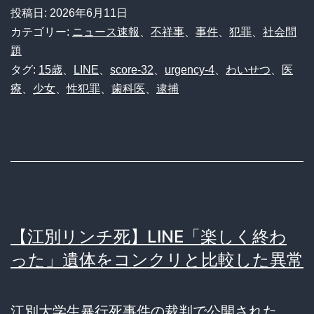
投稿日:
2026年6月11日
カテゴリー:
ニュース速報
、
不祥事
、
事件
、
犯罪
、
社会問
題
タグ:
15歳
、
LINE
、
score-32
、
urgency-4
、
わいせつ
、
医
療
、
少女
、
性犯罪
、
歯科医
、
逮捕
【江別リンチ死】LINE「楽しく終わ
った」遺体をコンクリと比較した異常
江別大学生暴行死事件の裁判で公開された