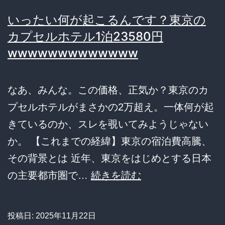
文、
いったい何が起こるんです？東京の
9
カプセルホテル1泊23580円
割
wwwwwwwwwwwww
の
客
なあ、みんな。この価格、正気か？東京のカ
が
プセルホテルがまさかの2万超え。一体何が起
「ク
きているのか、スレを覗いてみようじゃない
ソ
か。 【これまでの経緯】東京の宿泊費高騰、
UI」
その背景とは 近年、東京をはじめとする日本
「LINE
い
の主要都市圏で…
続きを読む
登
っ
録
た
投稿日:
2025年11月22日
や