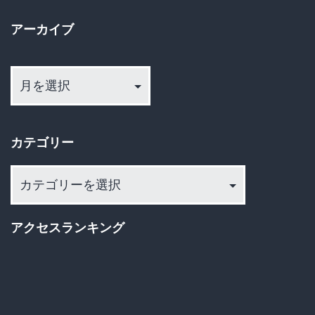
ー
ｗ
セ
アーカイブ
ｗ
ジ
ル
ア
ｗ
ホ
送
ー
テ
カ
り
ル
イ
1
カテゴリー
ブ
泊
カ
23580
テ
円
ゴ
アクセスランキング
wwwwwwwwwwww
リ
ー