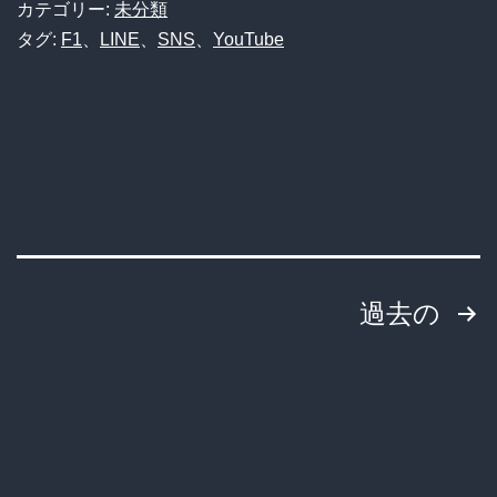
い
カテゴリー:
未分類
め
何
タグ:
F1
、
LINE
、
SNS
、
YouTube
ろ」
が
と
起
ブ
こ
チ
る
ギ
ん
レ
で
て
投
す？
過去の
た
東
稿
ｗ
京
の
ｗ
の
ｗ
カ
ペ
ｗ
プ