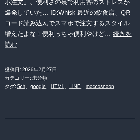
ホ注文」、便利さの裏で利用客のストレスが
爆発していた… ID:Whisk 最近の飲食店、QR
コード読み込んでスマホで注文するスタイル
増えたよな！便利っちゃ便利やけど…
続きを
【悲
読む
報】
飲
投稿日:
2026年2月27日
食
カテゴリー:
未分類
店
タグ:
5ch
、
google
、
HTML
、
LINE
、
moccosnoon
の
ス
マ
ホ
注