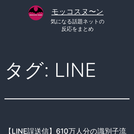
コ
モッコスヌ〜ン
ン
気になる話題ネットの
テ
反応をまとめ
ン
ツ
へ
タグ:
LINE
ス
キ
ッ
プ
【LINE誤送信】610万人分の識別子流