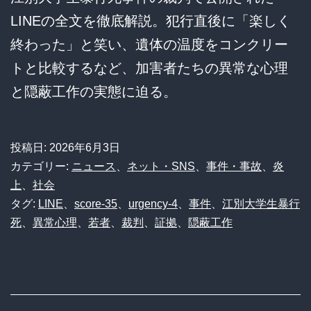
LINEの全文を徹底解説。犯行直後に「楽しく
終わった」と笑い、遺体の温度をコンクリー
トと比較するなど、加害者たちの異常な心理
と隠蔽工作の実態に迫る。
投稿日:
2026年6月3日
カテゴリー:
ニュース
、
ネット・SNS
、
事件・事故
、
炎
上
、
社会
タグ:
LINE
、
score-35
、
urgency-4
、
事件
、
江別大学生暴行
死
、
異常心理
、
若者
、
裁判
、
証拠
、
隠蔽工作