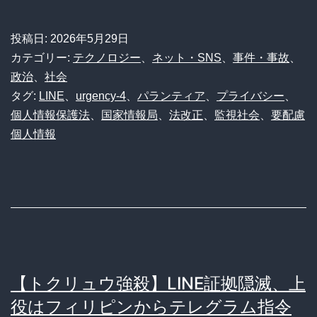
投稿日:
2026年5月29日
カテゴリー:
テクノロジー
、
ネット・SNS
、
事件・事故
、
政治
、
社会
タグ:
LINE
、
urgency-4
、
パランティア
、
プライバシー
、
個人情報保護法
、
国家情報局
、
法改正
、
監視社会
、
要配慮
個人情報
【トクリュウ強殺】LINE証拠隠滅、上
役はフィリピンからテレグラム指令