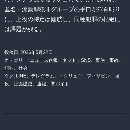
匿名・流動型犯罪グループの手口が浮き彫り
に。上役の特定は難航し、同種犯罪の根絶に
は課題が残る。
投稿日:
2026年5月22日
カテゴリー:
ニュース速報
、
ネット・SNS
、
事件・事故
、
犯罪
、
社会
タグ:
LINE
、
テレグラム
、
トクリュウ
、
フィリピン
、
強
殺
、
証拠隠滅
、
速報
、
闇バイト