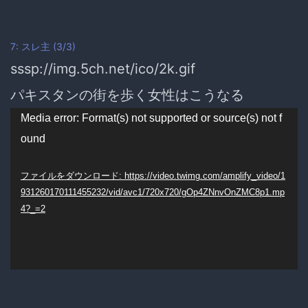
7:
スレ主
(3/3)
sssp://img.5ch.net/ico/2k.gif
パキスタンの街を歩く女性はこうなる
動
Media error: Format(s) not supported or source(s) not f
ound
画
プ
ファイルをダウンロード: https://video.twimg.com/amplify_video/1
931260170111455232/vid/avc1/720x720/gOp4ZNnvOnZMC8p1.mp
レ
4?_=2
ー
ヤ
ー