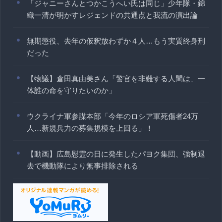
「ジャニーさんとつかこうへい氏は同じ」少年隊・錦
織一清が明かすレジェンドの共通点と我流の演出論
無期懲役、去年の仮釈放わずか４人…もう実質終身刑
だった
【物議】倉田真由美さん「警官を非難する人間は、一
体誰の命を守りたいのか」
ウクライナ軍参謀本部「今年のロシア軍死傷者24万
人…新規兵力の募集規模を上回る」！
【動画】広島慰霊の日に発生したパヨク集団、強制退
去で機動隊により無事排除される