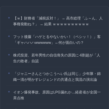
【ｗ】財務省「減税反対！」 → 高市総理「ふ～ん、人
事権発動ね？」 → 結果 ｗｗｗｗｗｗｗｗｗｗ
フット後藤「ハゲとるやないかい！（ペシッ！）」客
「ギャハハハwwwwww」←何が面白いの？
株式投資、若年男性の自信喪失の原因に-6割超が「人
生の敗者」自認
「ジャニーさんとつかこうへい氏は同じ」少年隊・錦
織一清が明かすレジェンドの共通点と我流の演出論
イオン爆発事故、原因はLPG漏れか…経産省が全国一
斉点検