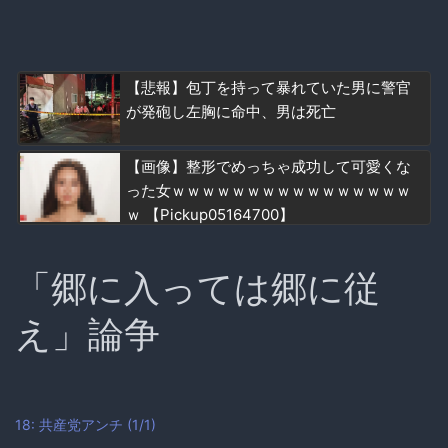
【悲報】包丁を持って暴れていた男に警官
が発砲し左胸に命中、男は死亡
【画像】整形でめっちゃ成功して可愛くな
った女ｗｗｗｗｗｗｗｗｗｗｗｗｗｗｗｗ
ｗ 【Pickup05164700】
「郷に入っては郷に従
え」論争
18: 共産党アンチ (1/1)