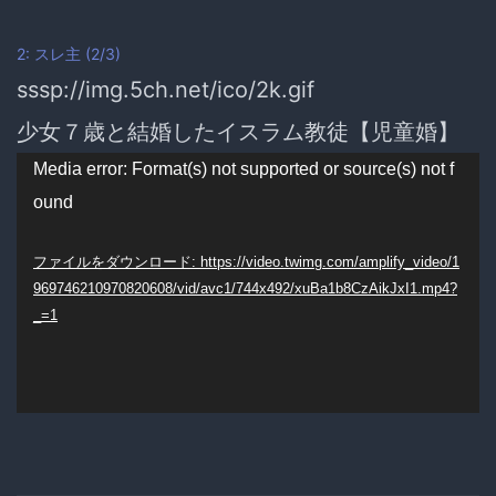
2:
スレ主
(2/3)
sssp://img.5ch.net/ico/2k.gif
少女７歳と結婚したイスラム教徒【児童婚】
動
Media error: Format(s) not supported or source(s) not f
ound
画
プ
ファイルをダウンロード: https://video.twimg.com/amplify_video/1
969746210970820608/vid/avc1/744x492/xuBa1b8CzAikJxI1.mp4?
レ
_=1
ー
ヤ
ー