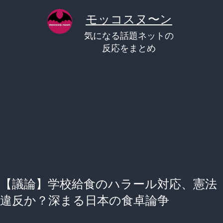
コ
モッコスヌ〜ン
ン
気になる話題ネットの
テ
反応をまとめ
ン
ツ
へ
ス
キ
ッ
プ
【議論】学校給食のハラール対応、憲法
違反か？深まる日本の食卓論争