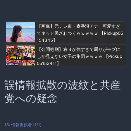
【画像】元テレ東・森香澄アナ、可愛すぎ
てネット民ざわつくｗｗｗｗｗ 【Pickup05
154345】
【公開処刑】右３が強すぎて周りがモブに
しか見えない女子の集団ｗｗｗｗ 【Pickup
05153411】
誤情報拡散の波紋と共産
党への疑念
15: 情報提供者 (1/1)