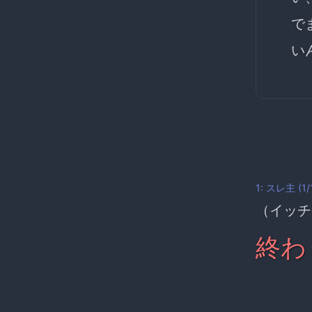
で
い
1:
スレ主
(1/
（イッチ
終わ