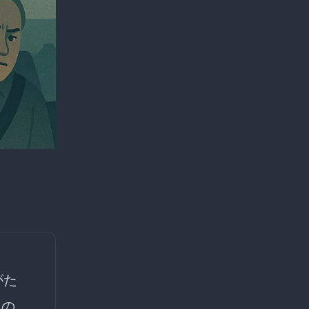
がた
たの