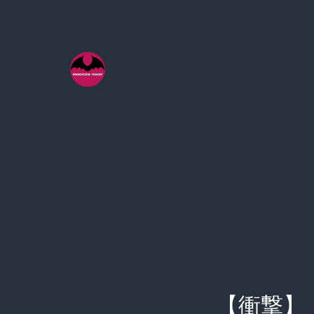
コ
ン
テ
ン
ツ
へ
ス
キ
ッ
プ
【衝撃】