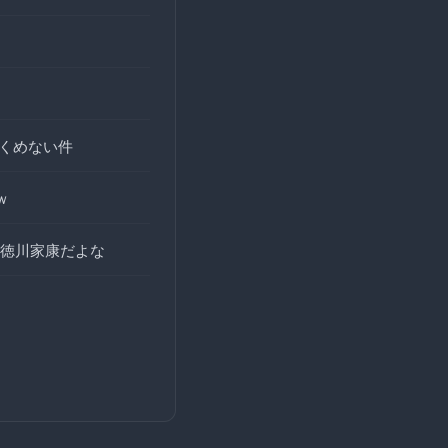
全くめない件
ｗ
徳川家康だよな