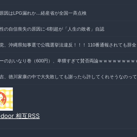
原因はLPG漏れか…経産省が全国一斉点検
性の自信喪失の原因に-6割超が「人生の敗者」自認
党、沖縄県知事選で公職選挙法違反！！！ 110番通報されても辞
ーのおいなり巻（600円）、卑猥すぎて賛否両論ｗｗｗｗｗｗｗｗ
吉、徳川家康の中で大失敗しても謝ったら許してくれそうなのって
vedoor 相互RSS