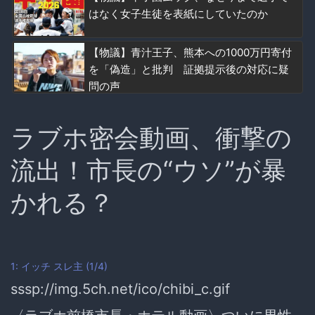
はなく女子生徒を表紙にしていたのか
【物議】青汁王子、熊本への1000万円寄付
を「偽造」と批判 証拠提示後の対応に疑
問の声
ラブホ密会動画、衝撃の
流出！市長の“ウソ”が暴
かれる？
1: イッチ
スレ主
(1/4)
sssp://img.5ch.net/ico/chibi_c.gif