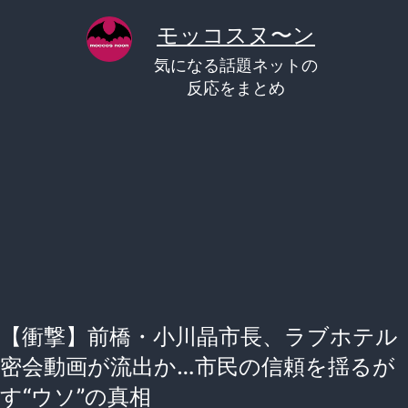
コ
モッコスヌ〜ン
ン
気になる話題ネットの
テ
反応をまとめ
ン
ツ
へ
ス
キ
ッ
プ
【衝撃】前橋・小川晶市長、ラブホテル
密会動画が流出か…市民の信頼を揺るが
す“ウソ”の真相