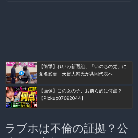
【衝撃】れいわ新選組、「いのちの党」に
党名変更 天畠大輔氏が共同代表へ
【画像】この女の子、お前ら的に何点？
【Pickup07092044】
ラブホは不倫の証拠？公