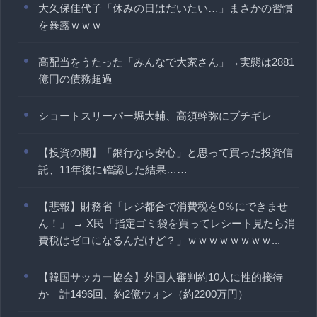
大久保佳代子「休みの日はだいたい…」まさかの習慣
を暴露ｗｗｗ
高配当をうたった「みんなで大家さん」→実態は2881
億円の債務超過
ショートスリーパー堀大輔、高須幹弥にブチギレ
【投資の闇】「銀行なら安心」と思って買った投資信
託、11年後に確認した結果……
【悲報】財務省「レジ都合で消費税を0％にできませ
ん！」 → X民「指定ゴミ袋を買ってレシート見たら消
費税はゼロになるんだけど？」ｗｗｗｗｗｗｗｗ...
【韓国サッカー協会】外国人審判約10人に性的接待
か 計1496回、約2億ウォン（約2200万円）