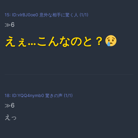
15: ID:vlrBJ0oe0
意外な相手に驚く人
(1/1)
≫6
えぇ…こんなのと？
18: ID:YQQ4nymb0
驚きの声
(1/1)
≫6
えっ