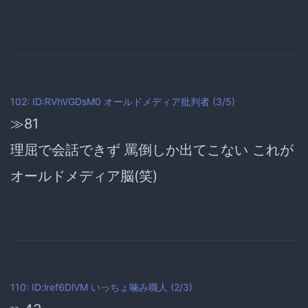
102: ID:RVhVGDsM0
オールドメディア批判者
(3/5)
≫81
理屈で会話できず 罵倒しか出てこない これが
オールドメディア脳(笑)
110: ID:lref6DlVM
いっちょ噛み職人
(2/3)