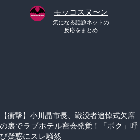
コ
モッコスヌ〜ン
ン
気になる話題ネットの
テ
反応をまとめ
ン
ツ
へ
ス
キ
ッ
プ
【衝撃】小川晶市長、戦没者追悼式欠席
の裏でラブホテル密会発覚！「ボク」呼
び疑惑にスレ騒然