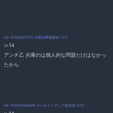
43: ID:ShBla7FO0
兵庫知事擁護派
(1/1)
≫14
アンチ乙 兵庫のは個人的な問題だけはなかっ
たから
44: ID:RVhVGDsM0
オールドメディア批判者
(1/5)