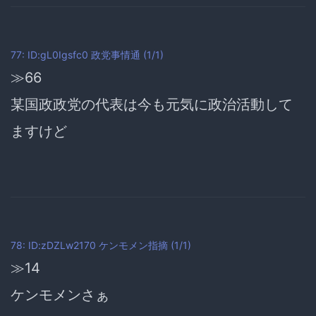
77: ID:gL0Igsfc0
政党事情通
(1/1)
≫66
某国政政党の代表は今も元気に政治活動して
ますけど
78: ID:zDZLw2170
ケンモメン指摘
(1/1)
≫14
ケンモメンさぁ