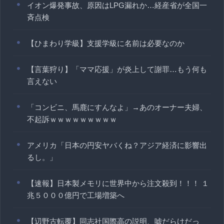
イオン爆発事故、原因はLPG漏れか…経産省が全国一
斉点検
【ひまわり学級】支援学級に名前は必要なのか
【言葉狩り】「ママ応援」が炎上して謝罪…もう何も
言えない
「コンビニ、馬鹿にすんなよ」→あのオーナー夫婦、
不起訴ｗｗｗｗｗｗｗｗｗ
アメリカ「日本の円安ヤバくね？アジア経済に影響出
るし。」
【速報】日本製メモリに世界中から注文殺到！！！ １
兆５０００億円で工場増築へ
【辺野古転覆】同志社国際高の説明、嘘だらけだっ