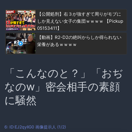
【公開処刑】右３が強すぎて周りがモブに
しか見えない女子の集団ｗｗｗｗ 【Pickup
05153411】
【動画】R2-D2の絶叫からしか得られない
栄養があるｗｗｗｗ
「こんなのと？」「おぢ
なのw」密会相手の素顔
に騒然
6: ID:EJ2qyllG0
画像提示人
(1/2)