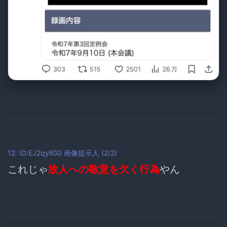
12: ID:EJ2qyllG0
画像提示人
(2/2)
これじゃ
故人への敬意を欠く行為
やん