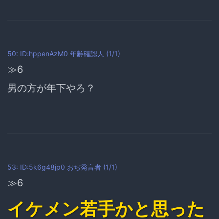
50: ID:hppenAzM0
年齢確認人
(1/1)
≫6
男の方が年下やろ？
53: ID:5k6g48jp0
おぢ発言者
(1/1)
≫6
イケメン若手かと思った