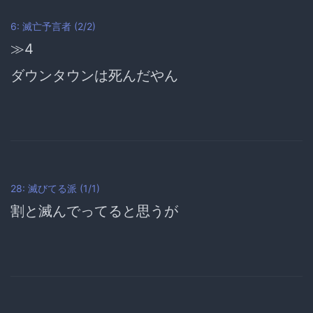
6: 滅亡予言者 (2/2)
≫4
ダウンタウンは死んだやん
28: 滅びてる派 (1/1)
割と滅んでってると思うが