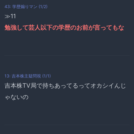
43: 学歴煽りマン (1/2)
≫11
勉強して芸人以下の学歴のお前が言ってもな
13: 吉本株主疑問視 (1/1)
吉本株TV局で持ちあってるって
オカシイんじ
ゃないの