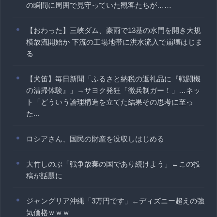
の瞬間に周囲で見守っていた観客たちが……
【おわった】三峡ダム、豪雨で13基の水門を開き大規
模放流開始か 下流の工場地帯に洪水流入で崩壊はじま
る
【犬笛】毎日新聞「ふるさと納税の返礼品に『戦闘機
の清掃体験』」→サヨク発狂「徴兵制ガー！」…ネッ
ト「どういう論理構造を立てた結果その思考に至っ
た...
ロシアさん、国民の財産を没収しはじめる
大竹しのぶ「戦争放棄の国であり続けよう」←この投
稿が話題に
ジャングリア沖縄「3万円です」←ディズニー超えの強
気価格ｗｗｗ