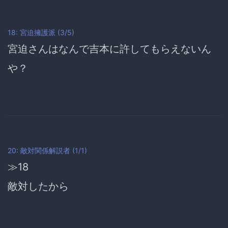
18: 宮迫擁護派 (3/5)
宮迫さんはなんで吉本に許してもらえないん
や？
20: 敵対関係解説者 (1/1)
≫18
敵対したから