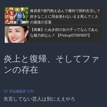
株資産7億円抱え込んで優待で節約生活して
好きなことに現金使わないまま死んでく人
の最後の言葉
【画像】たぬき顔の女の子ってなんであん
な魅力的なん？ 【Pickup07091607】
炎上と復帰、そしてファ
ンの存在
12: 宮迫擁護派 (1/5)
失言してない芸人は別にええやろ