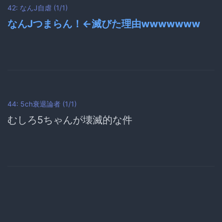
42: なんJ自虐 (1/1)
なんJつまらん！←滅びた理由wwwwwww
44: 5ch衰退論者 (1/1)
むしろ5ちゃんが壊滅的な件