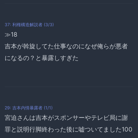
37: 利権構造解説者 (3/3)
≫18
吉本が斡旋してた仕事なのになぜ俺らが悪者
になるの？と
暴露しすぎた
29: 吉本内情暴露者 (1/1)
宮迫さんは吉本がスポンサーやテレビ局に謝
罪と説明行脚終わった後に嘘ついてました100