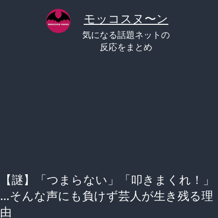
コ
モッコスヌ〜ン
ン
気になる話題ネットの
テ
反応をまとめ
ン
ツ
へ
ス
キ
ッ
プ
【謎】「つまらない」「叩きまくれ！」
…そんな声にも負けず芸人が生き残る理
由