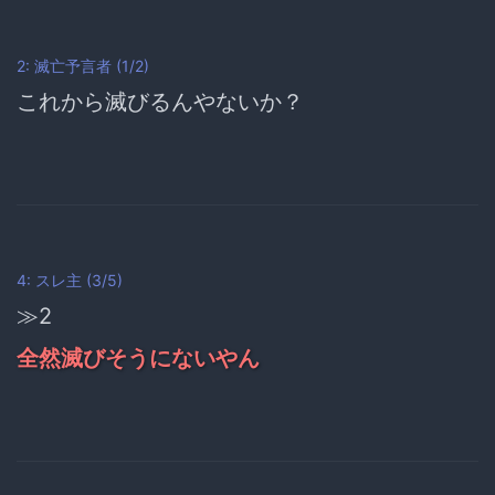
2: 滅亡予言者 (1/2)
これから滅びるんやないか？
4:
スレ主
(3/5)
≫2
全然滅びそうにないやん