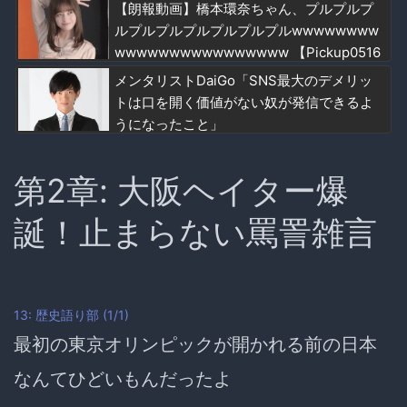
【朗報動画】橋本環奈ちゃん、プルプルプ
ルプルプルプルプルプルプルwwwwwwww
wwwwwwwwwwwwwwww 【Pickup0516
4706】
メンタリストDaiGo「SNS最大のデメリッ
トは口を開く価値がない奴が発信できるよ
うになったこと」
第2章: 大阪ヘイター爆
誕！止まらない罵詈雑言
13: 歴史語り部 (1/1)
最初の東京オリンピックが開かれる前の日本
なんてひどいもんだったよ