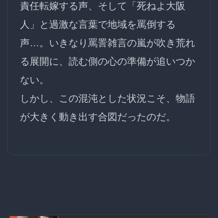
責任転嫁する声、そして
「死ねよ大阪
人」
と過激な言葉で地域を罵倒する
声…。いきなり
罵詈雑言の嵐
が吹き荒れ
る展開に、読む側の心の準備が追いつか
ない。
しかし、この混沌とした状況こそ、物語
が
大きく動き出す合図
だったのだ。