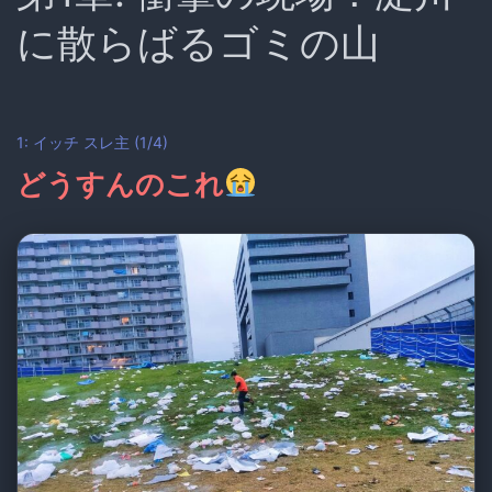
に散らばるゴミの山
1: イッチ
スレ主
(1/4)
どうすんのこれ