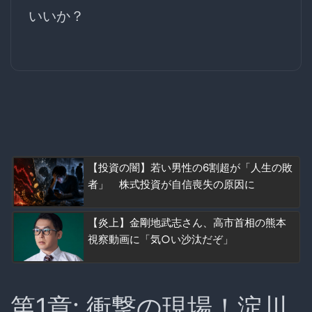
いいか？
【投資の闇】若い男性の6割超が「人生の敗
者」 株式投資が自信喪失の原因に
【炎上】金剛地武志さん、高市首相の熊本
視察動画に「気○い沙汰だぞ」
第1章: 衝撃の現場！淀川