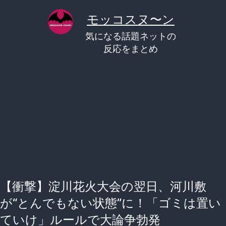
コ
モッコスヌ〜ン
ン
気になる話題ネットの
テ
反応をまとめ
ン
ツ
へ
ス
キ
ッ
プ
【衝撃】淀川花火大会の翌日、河川敷
が“とんでもない状態”に！「ゴミは置い
ていけ」ルールで大論争勃発