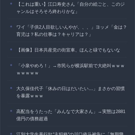
【これは重い】江口寿史さん「自分の絵ごと、このジ
ャンルはそろそろ終わりかな」
ワイ「子供2人目欲しいんやが、、、」ヨッメ「金は？
育児は？私の仕事は？キャリアは？」
【画像】日本共産党の街宣車、ほんと碌でもないな
「小泉やめろ！」→市民らが横浜駅前で大絶叫ｗｗｗ
ｗｗｗｗｗ
大久保佳代子「休みの日はだいたい…」まさかの習慣
を暴露ｗｗｗ
高配当をうたった「みんなで大家さん」→実態は2881
億円の債務超過
江別大学生暴行ﾀﾋ″主犯格″の川口侑斗被告に「無期懲