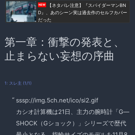
【ネタバレ注意】『スパイダーマンBN
NEW
D』、あのシーン実は過去作のセルフカバー
だった
第一章：衝撃の発表と、
止まらない妄想の序曲
1:
スレ主
(1/1)
sssp://img.5ch.net/ico/si2.gif
カシオ計算機は21日、主力の腕時計「G―
SHOCK（Gショック）」シリーズで歴代
最小となる、指輪サイズのモデルを11月8