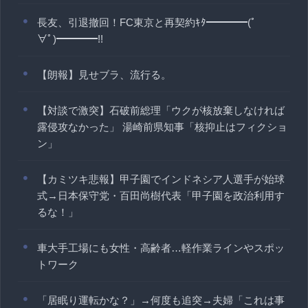
長友、引退撤回！FC東京と再契約ｷﾀ━━━━(ﾟ
∀ﾟ)━━━━!!
【朗報】見せブラ、流行る。
【対談で激突】石破前総理「ウクが核放棄しなければ
露侵攻なかった」 湯崎前県知事「核抑止はフィクショ
ン」
【カミツキ悲報】甲子園でインドネシア人選手が始球
式→日本保守党・百田尚樹代表「甲子園を政治利用す
るな！」
車大手工場にも女性・高齢者…軽作業ラインやスポッ
トワーク
「居眠り運転かな？」→何度も追突→夫婦「これは事