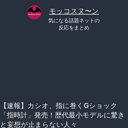
コ
モッコスヌ〜ン
ン
気になる話題ネットの
テ
反応をまとめ
ン
ツ
へ
ス
キ
ッ
プ
【速報】カシオ、指に巻くGショック
「指時計」発売！歴代最小モデルに驚き
と妄想が止まらない人々