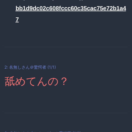
bb1d9dc02c608fccc60c35cac75e72b1a4
7
2: 名無しさん＠驚愕者 (1/1)
舐めてんの？