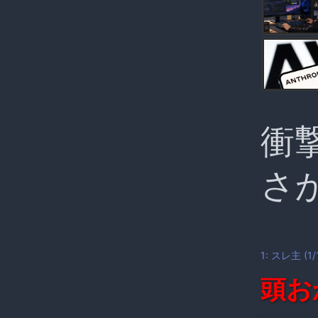
衝
さ
1:
スレ主
(1/
頭お