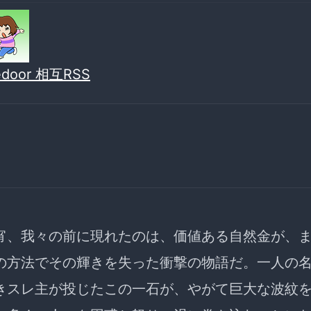
vedoor 相互RSS
宵、我々の前に現れたのは、価値ある自然金が、
の方法でその輝きを失った衝撃の物語だ。一人の
きスレ主が投じたこの一石が、やがて巨大な波紋