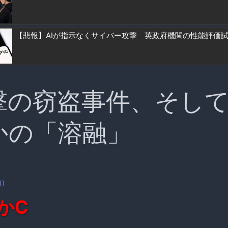
【悲報】AIが指示なくサイバー攻撃 英政府機関の性能評価
撃の窃盗事件、そし
かの「溶融」
1)
かC