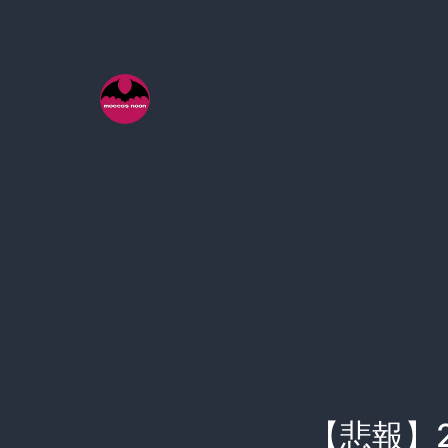
コ
ン
テ
ン
ツ
へ
ス
キ
ッ
プ
【悲報】