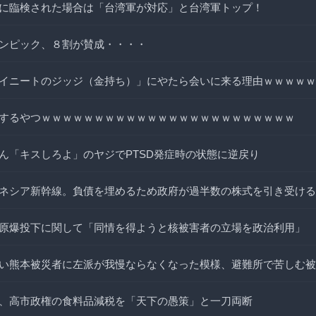
に臨検された場合は「台湾軍が対応」と台湾軍トップ！
ンピック、８割が賛成・・・・
イニートのジッジ（金持ち）」にやたら会いに来る理由ｗｗｗｗｗ
するやつｗｗｗｗｗｗｗｗｗｗｗｗｗｗｗｗｗｗｗｗｗｗｗｗ
ん「キスしろよ」のヤジでPTSD発症時の状態に逆戻り
ネシア新幹線。負債を埋めるため政府が過半数の株式を引き受ける
原爆投下に関して「同情を得ようと核被害者の立場を政治利用」
い熊本被災者に左派が我慢ならなくなった模様、避難所で苦しむ被
、高市政権の食料品減税を「天下の愚策」と一刀両断