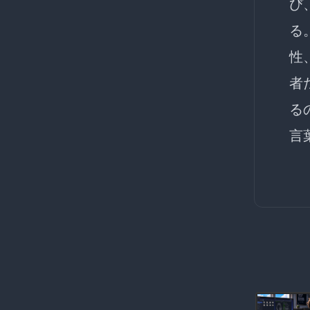
び
る
性
者
る
言