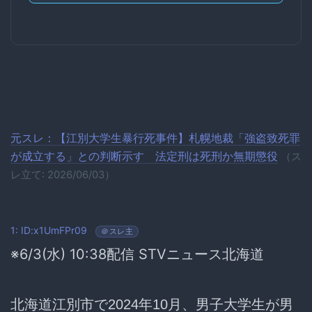
元スレ：【江別大学生暴行死事件】札幌地裁「強盗致死罪
が成立する」との判断示す 法定刑は死刑か無期懲役
（ス
レ立て: 2026/06/03）
1: ID:x1UmFPr09
＠スレ主
※6/3(水) 10:38配信 STVニュース北海道
北海道江別市で2024年10月、男子大学生が男