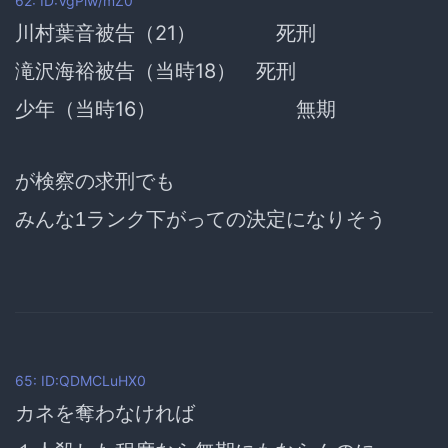
62: ID:VgPiw/mZ0
川村葉音被告（21） 死刑
滝沢海裕被告（当時18） 死刑
少年（当時16） 無期
が検察の求刑でも
みんな1ランク下がっての決定になりそう
65: ID:QDMCLuHX0
カネを奪わなければ