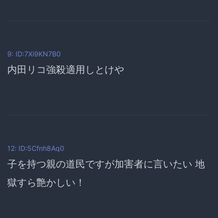
9: ID:7Xi9KN7B0
内田リコ強殺適用しとけや
12: ID:5Cfnh8Aq0
子を持つ親の道民ですが加害者に言いたい 地
獄すら艶かしい！