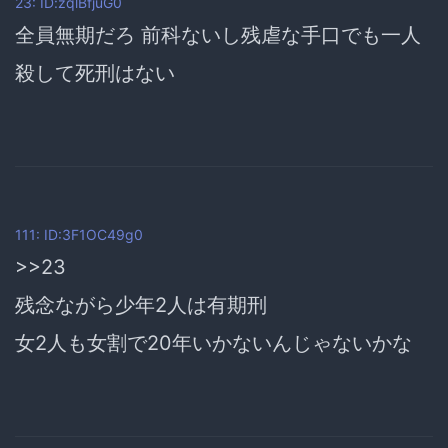
23: ID:zqlBfjuG0
全員無期だろ 前科ないし残虐な手口でも一人
殺して死刑はない
111: ID:3F1OC49g0
>>23
残念ながら少年2人は有期刑
女2人も女割で20年いかないんじゃないかな