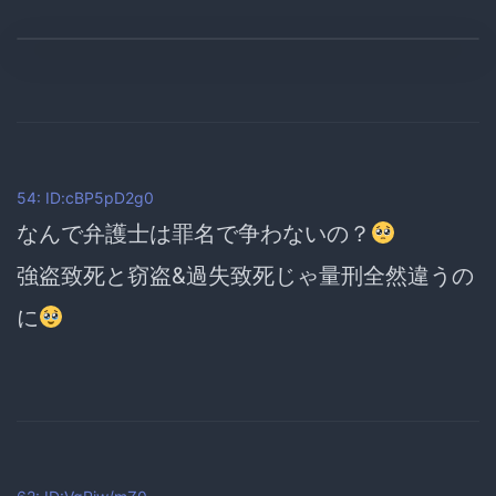
54: ID:cBP5pD2g0
なんで弁護士は罪名で争わないの？
強盗致死と窃盗&過失致死じゃ量刑全然違うの
に