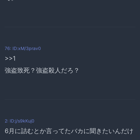
76: ID:xM/3prav0
>>1
強盗致死？強盗殺人だろ？
2: ID:j/s9kKuj0
6月に詰むとか言ってたバカに聞きたいんだけ