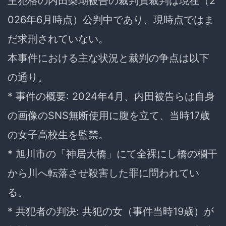
主犯格の内田梨瑚被告の裁判員裁判は現在（2
026年6月時点）公判中であり、現時点ではま
だ求刑されていない。
本事件における主な状況と裁判の争点は以下
の通り。
* 事件の概要: 2024年4月、内田被告らは自身
の画像のSNS無断使用に腹を立て、当時17歳
の女子高校生を監禁。
* 旭川市の「神居大橋」にて全裸にし橋の欄干
から川へ転落させ殺害した罪に問われてい
る。
* 共犯者の判決: 共犯の女（事件当時19歳）が