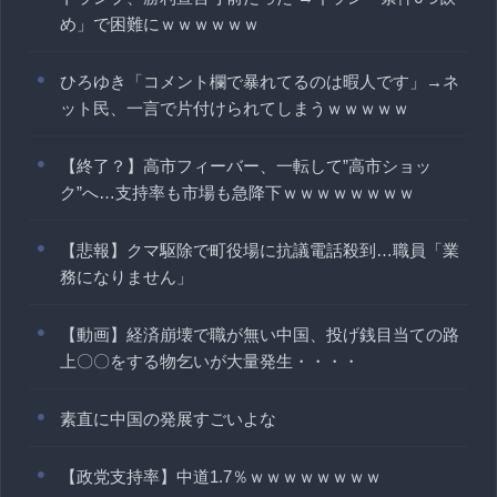
め」で困難にｗｗｗｗｗｗ
ひろゆき「コメント欄で暴れてるのは暇人です」→ネ
ット民、一言で片付けられてしまうｗｗｗｗｗ
【終了？】高市フィーバー、一転して”高市ショッ
ク”へ…支持率も市場も急降下ｗｗｗｗｗｗｗｗ
【悲報】クマ駆除で町役場に抗議電話殺到…職員「業
務になりません」
【動画】経済崩壊で職が無い中国、投げ銭目当ての路
上〇〇をする物乞いが大量発生・・・・
素直に中国の発展すごいよな
【政党支持率】中道1.7％ｗｗｗｗｗｗｗｗ