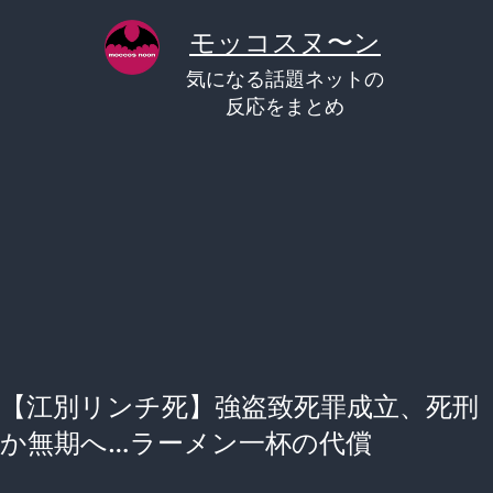
コ
モッコスヌ〜ン
ン
気になる話題ネットの
テ
反応をまとめ
ン
ツ
へ
ス
キ
ッ
プ
【江別リンチ死】強盗致死罪成立、死刑
か無期へ…ラーメン一杯の代償