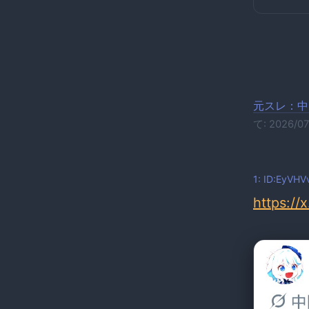
元スレ：中
て: 2026/0
1: ID:EyVH
https:/