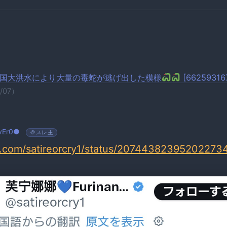
国大洪水により大量の毒蛇が逃げ出した模様
[66259316
7/07）
VvEr0●
＠スレ主
/x.com/satireorcry1/status/20744382395202273