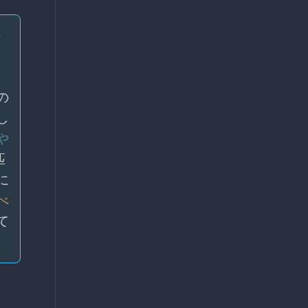
チ
。
の
し
や
匹
に
べ
て