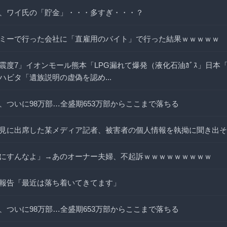
、ワイ氏の「貯金」・・・多すぎ・・・？
ミーで行った会社に「直雇用のバイト」で行った結果ｗｗｗｗｗ
震度7」イオンモール熊本「LPG漏れて爆発（液化石油ｶﾞｽ」日本
ハビタ「遺族説明の虚偽を認め...
、ついに98万部…全盛期653万部からここまで落ちる
見に出席した某メディア記者、被害者の個人情報を執拗に聞き出そ
にすんなよ」→あのオーナー夫婦、不起訴ｗｗｗｗｗｗｗｗｗ
報告「最近は落ち着いてきてます」
、ついに98万部…全盛期653万部からここまで落ちる