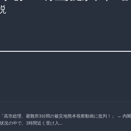
説
「高市総理、避難所3分間の被災地熊本視察動画に批判！」 → 内
状況の中で、1時間近く受け入...