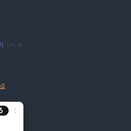
7]
（スレ立
40