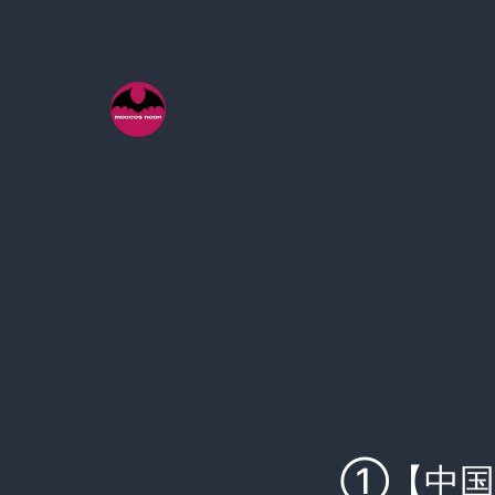
コ
ン
テ
ン
ツ
へ
ス
キ
ッ
プ
①【中国