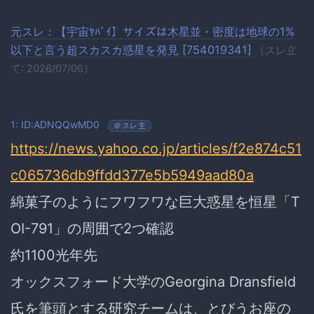
元スレ：【宇宙ﾔﾊﾞｲ】サイズは木星並・密度は地球の1%
以下と言う超スカスカ惑星を発見 [754019341]
（スレ立
て: 2026/07/06）
1: ID:ADNQQwMD0
＠スレ主
https://news.yahoo.co.jp/articles/f2e874c51
c065736db9ffdd377e5b5949aad80a
綿菓子のようにフワフワな巨大惑星を恒星「T
OI-791」の周囲で2つ確認
約1100光年先
オックスフォード大学のGeorgina Dransfield
氏を筆頭とする研究チームは、とびうお座の