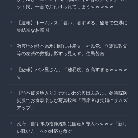
ット民、一言で片付けられてしまうｗｗｗｗｗ
【速報】ホームレス「暑い、暑すぎる」酷暑で空港に
集結※なお韓国
激震地の熊本県氷川町に共産党、社民党、立憲民政党
等の左派の救援は影すら見えず。住民苦言
【悲報】パン屋さん、「難易度」が高すぎるｗｗｗｗ
ｗ
【熊本被災地入り】元れいわの奥田ふみよ、参議院防
災服でお食事楽しむ写真投稿「同席者は笑顔にサムズ
アップ」
政府、自衛隊の指揮統制に国産AI導入へｗｗｗ「新し
い戦い方」への対応を急ぐ