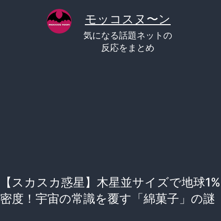
コ
モッコスヌ〜ン
ン
気になる話題ネットの
テ
反応をまとめ
ン
ツ
へ
ス
キ
ッ
プ
【スカスカ惑星】木星並サイズで地球1%
密度！宇宙の常識を覆す「綿菓子」の謎