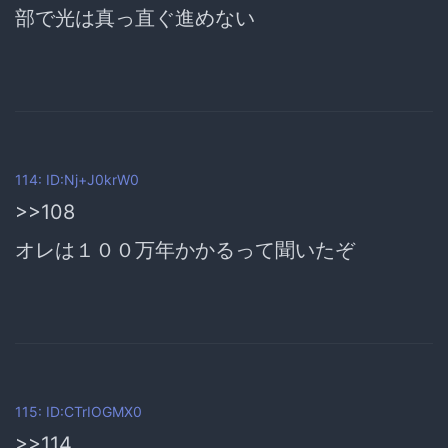
部で光は真っ直ぐ進めない
114: ID:Nj+J0krW0
>>108
オレは１００万年かかるって聞いたぞ
115: ID:CTrIOGMX0
>>114