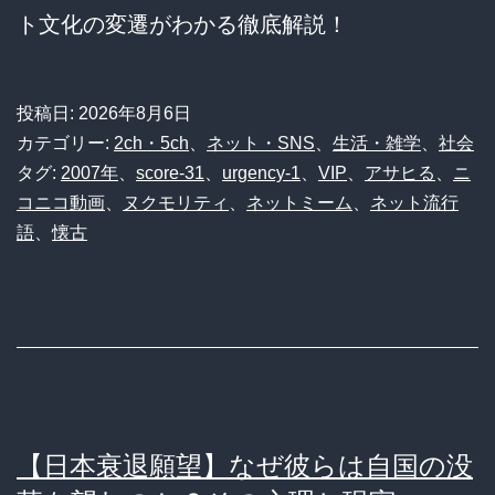
ト文化の変遷がわかる徹底解説！
投稿日:
2026年8月6日
カテゴリー:
2ch・5ch
、
ネット・SNS
、
生活・雑学
、
社会
タグ:
2007年
、
score-31
、
urgency-1
、
VIP
、
アサヒる
、
ニ
コニコ動画
、
ヌクモリティ
、
ネットミーム
、
ネット流行
語
、
懐古
【日本衰退願望】なぜ彼らは自国の没