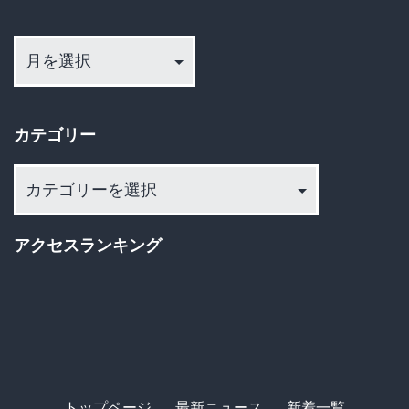
ジ
ア
送
ー
カ
り
イ
カテゴリー
ブ
カ
テ
ゴ
アクセスランキング
リ
ー
トップページ
最新ニュース
新着一覧