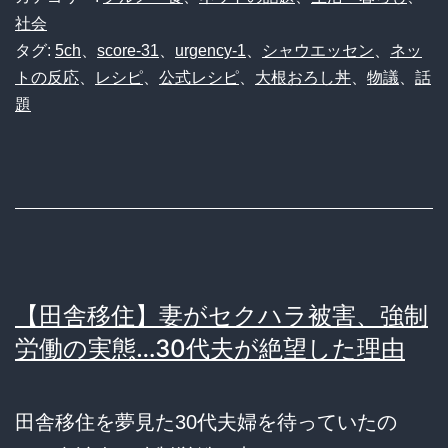
社会
タグ:
5ch
、
score-31
、
urgency-1
、
シャウエッセン
、
ネッ
トの反応
、
レシピ
、
公式レシピ
、
大根おろし丼
、
物議
、
話
題
【田舎移住】妻がセクハラ被害、強制
労働の実態…30代夫が絶望した理由
田舎移住を夢見た30代夫婦を待っていたの