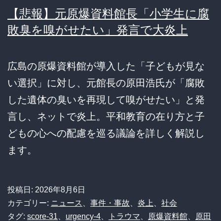
【悲報】元原爆資料館長「小学生に腐
敗臭を嗅がせたい」発言で大炎上
広島の原爆資料館が導入した「子どもが見な
い選択」に対し、元館長の原田浩氏が「腐敗
した遺体の臭いを再現して嗅がせたい」と発
言し、ネットで炎上。平和教育の在り方と子
どもの心への配慮を巡る議論を詳しく解説し
ます。
投稿日:
2026年8月6日
カテゴリー:
ニュース
、
事件・事故
、
炎上
、
社会
タグ:
score-31
、
urgency-4
、
トラウマ
、
原爆資料館
、
原田