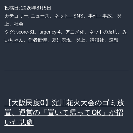
投稿日:
2026年8月5日
カテゴリー:
ニュース
、
ネット・SNS
、
事件・事故
、
炎
上
、
社会
タグ:
score-31
、
urgency-4
、
アニメ化
、
ネットの反応
、
み
いちゃん
、
作者憔悴
、
差別表現
、
炎上
、
講談社
、
速報
【大阪民度0】淀川花火大会のゴミ放
置、運営の「置いて帰ってOK」が招
いた悲劇