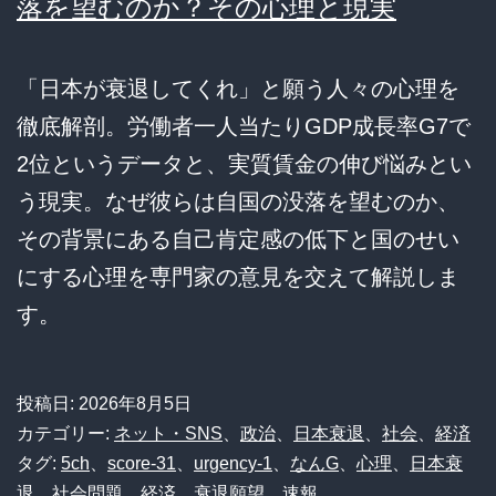
落を望むのか？その心理と現実
「日本が衰退してくれ」と願う人々の心理を
徹底解剖。労働者一人当たりGDP成長率G7で
2位というデータと、実質賃金の伸び悩みとい
う現実。なぜ彼らは自国の没落を望むのか、
その背景にある自己肯定感の低下と国のせい
にする心理を専門家の意見を交えて解説しま
す。
投稿日:
2026年8月5日
カテゴリー:
ネット・SNS
、
政治
、
日本衰退
、
社会
、
経済
タグ:
5ch
、
score-31
、
urgency-1
、
なんG
、
心理
、
日本衰
退
、
社会問題
、
経済
、
衰退願望
、
速報