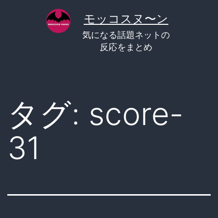
コ
モッコスヌ〜ン
ン
気になる話題ネットの
テ
反応をまとめ
ン
ツ
へ
タグ:
score-
ス
キ
31
ッ
プ