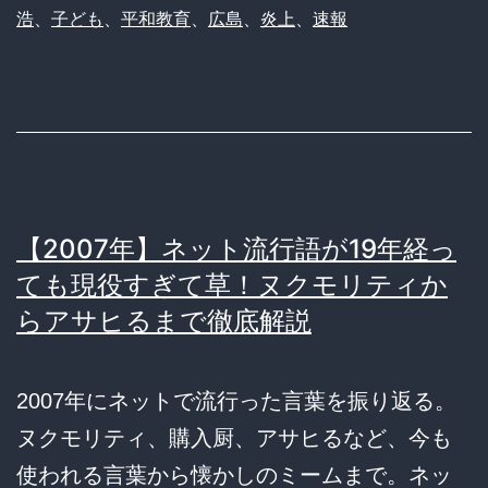
浩
、
子ども
、
平和教育
、
広島
、
炎上
、
速報
【2007年】ネット流行語が19年経っ
ても現役すぎて草！ヌクモリティか
らアサヒるまで徹底解説
2007年にネットで流行った言葉を振り返る。
ヌクモリティ、購入厨、アサヒるなど、今も
使われる言葉から懐かしのミームまで。ネッ