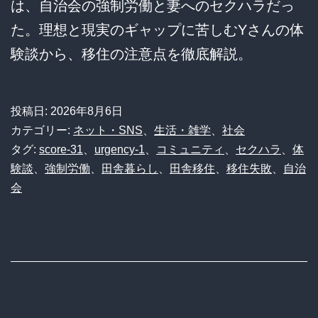
は、自治会の強制労働と妻へのセクハラだっ
た。理想と現実のギャップに苦しむYさんの体
験談から、移住の注意点を徹底解説。
投稿日:
2026年8月6日
カテゴリー:
ネット・SNS
、
生活・雑学
、
社会
タグ:
score-31
、
urgency-1
、
コミュニティ
、
セクハラ
、
体
験談
、
強制労働
、
田舎暮らし
、
田舎移住
、
移住失敗
、
自治
会