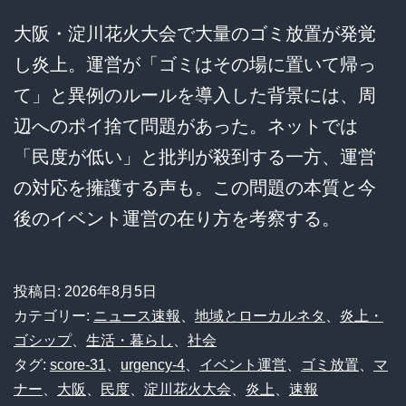
大阪・淀川花火大会で大量のゴミ放置が発覚
し炎上。運営が「ゴミはその場に置いて帰っ
て」と異例のルールを導入した背景には、周
辺へのポイ捨て問題があった。ネットでは
「民度が低い」と批判が殺到する一方、運営
の対応を擁護する声も。この問題の本質と今
後のイベント運営の在り方を考察する。
投稿日:
2026年8月5日
カテゴリー:
ニュース速報
、
地域とローカルネタ
、
炎上・
ゴシップ
、
生活・暮らし
、
社会
タグ:
score-31
、
urgency-4
、
イベント運営
、
ゴミ放置
、
マ
ナー
、
大阪
、
民度
、
淀川花火大会
、
炎上
、
速報