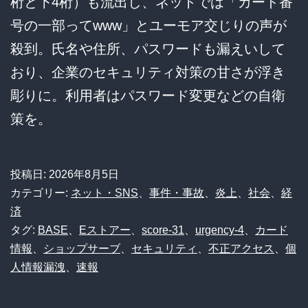
桁と下4桁）も流出し、ネットでは「カード番
号の一部ってwww」とユーモア交じりの声が
殺到。氏名や住所、パスワードも漏えいして
おり、企業のセキュリティ対策の甘さが浮き
彫りに。利用者はパスワード変更などの自衛
策を。
投稿日:
2026年8月5日
カテゴリー:
ネット・SNS
、
事件・事故
、
炎上
、
社会
、
経
済
タグ:
BASE
、
Eストアー
、
score-31
、
urgency-4
、
カード
情報
、
ショップサーブ
、
セキュリティ
、
不正アクセス
、
個
人情報漏洩
、
速報