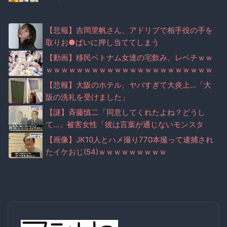
【悲報】吉岡里帆さん、アドリブで相手役の手を
取りお●ぱいに押し当ててしまう
【動画】移民ベトナム女達の宅飲み、レベチｗｗ
ｗｗｗｗｗｗｗｗｗｗｗｗｗｗｗｗｗｗｗｗｗｗ
【悲報】大阪のホテル、ヤバすぎて大炎上…「大
阪の洗礼を受けました」
【謎】斉藤慎二「同意してくれたよね？どうし
て…」被害女性「彼は言葉が通じないモンスタ
ー」
【画像】JK10人とハメ撮り770本撮って逮捕され
たイケおじ(54)ｗｗｗｗｗｗｗｗｗ