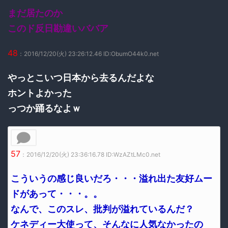
まだ居たのか
このド反日勘違いババア
48
：2016/12/20(火) 23:26:12.46 ID:ObumO44k0.net
やっとこいつ日本から去るんだよな
ホントよかった
っつか踊るなよｗ
57
：2016/12/20(火) 23:36:16.78 ID:WzAZtLMc0.net
こういうの感じ良いだろ・・・溢れ出た友好ムー
ドがあって・・・。。
なんで、このスレ、批判が溢れているんだ？
ケネディー大使って、そんなに人気なかったの