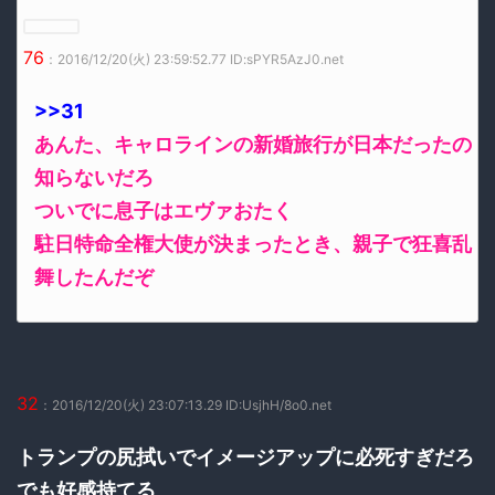
76
：2016/12/20(火) 23:59:52.77 ID:sPYR5AzJ0.net
>>31
あんた、キャロラインの新婚旅行が日本だったの
知らないだろ
ついでに息子はエヴァおたく
駐日特命全権大使が決まったとき、親子で狂喜乱
舞したんだぞ
32
：2016/12/20(火) 23:07:13.29 ID:UsjhH/8o0.net
トランプの尻拭いでイメージアップに必死すぎだろ
でも好感持てる