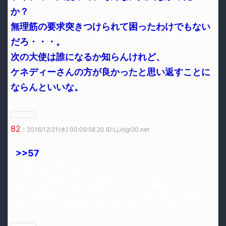
か？
無理筋の要求突きつけられて困ったわけでもない
だろ・・・。
次の大使は誰になるか知らんけれど、
ケネディーさんの方が良かったと思い返すことに
ならんといいな。
82
：2016/12/21(水) 00:09:58.20 ID:LjJrjgr20.net
>>57
オバマがなあ。
イメージ戦略だけで中身がない印象。
その象徴のひとつがケネディ大使という感じ。