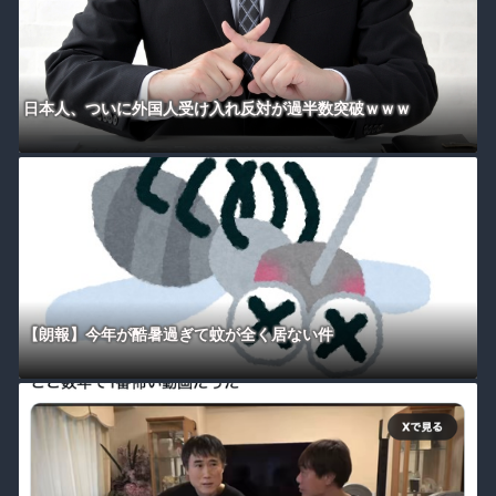
日本人、ついに外国人受け入れ反対が過半数突破ｗｗｗ
【朗報】今年が酷暑過ぎて蚊が全く居ない件