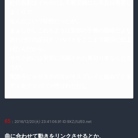
赴任当初はイルカにしろ慰安婦にしろ反日発言し
まくりで
なんだこいつ状態だったが。
まぁしかしこれもようは安部の手腕の賜物だよな
あれだけの反日クソババァをここまで親日に仕上
げたんだから。
サヨク的には安部に洗脳された裏切り者なんだろ
うが。
実際今じゃサヨクの方がオスプレイと絡めてケネ
ディをクソババァ呼ばわりだし。
65
：2016/12/20(火) 23:41:06.91 ID:9XZ//U/E0.net
曲に合わせて動きをリンクさせるとか、