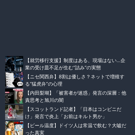
【就労移行支援】制度はある、現場はない…企
業の受け皿不足が生む“詰み”の実態
【ニセ関西弁】8割は優しさ？ネットで増殖す
る“猛虎弁”の心理
【内田梨瑚】「被害者が迷惑」発言の深層：他
責思考と旭川の闇
【スコットランド記者】「日本はコンビニだ
け」発言で炎上「お前はキルト男か」
【ビール温度】ドイツ人は常温で飲む？大嘘だ
った真実