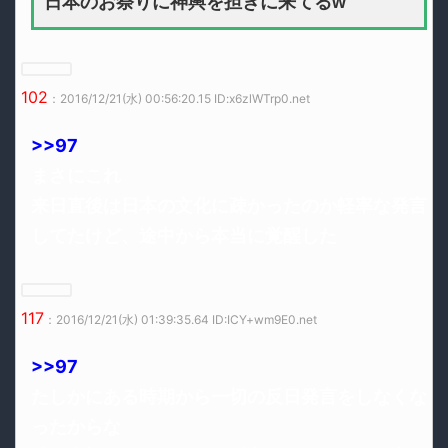
日本のお祭りに神輿を担ぎに来てるw
102
：2016/12/21(水) 00:56:20.15 ID:x6zlWTrp0.net
>>97
まさにこれ
来日直後は日本の文化に疎かったのか軽率な発言
してたけど、途中から本当に覚醒した
117
：2016/12/21(水) 01:39:35.64 ID:ICY+wm9E0.net
>>97
たしかにある時期から一切の反日発言をしなくな
ったからな