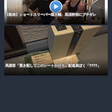
【動画】ショートスリーパー堀大輔、高須幹弥にブチギレ
馬鹿客「置き配してこのシートかけろ」配達員ぼく「????」