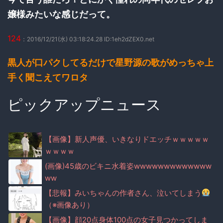
嬢様みたいな感じだって。
124
：2016/12/21(水) 03:18:24.28 ID:1eh2dZEX0.net
黒人が口パクしてるだけで星野源の歌がめっちゃ上
手く聞こえてワロタ
ピックアップニュース
【画像】新人声優、いきなりドエッチｗｗｗｗｗ
ｗｗｗｗ
(画像)45歳のビキニ水着姿wwwwwwwwwwwww
ww
【悲報】みいちゃんの作者さん、泣いてしまう
（※画像あり）
【画像】顔20点身体100点の女子見つかってしま