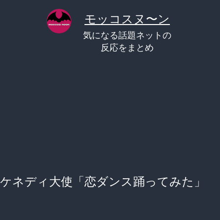
コ
モッコスヌ〜ン
ン
気になる話題ネットの
テ
反応をまとめ
ン
ツ
へ
ス
キ
ッ
プ
ケネディ大使「恋ダンス踊ってみた」