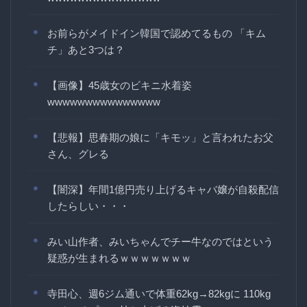
お前らがメイドイン韓国で認めてるもの 「キム
チ」あと3つは？
【画像】45歳女のビキニ水着姿
wwwwwwwwwwwwwww
【悲報】思春期の娘に「キモッ」と言われたお父
さん、グレる
【闇深】年間1億円売り上げるキャバ嬢が自殺配信
したらしい・・・
みい山作者、みいちゃんでチー牛なのではという
疑惑が生まれるｗｗｗｗｗｗｗ
寺田心、週6ジム通いで体重62kg→82kgに 110kg