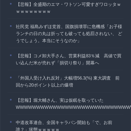
【悲報】全盛期のエマ・ワトソン可愛すぎワロッタｗ
ｗｗｗｗｗｗｗｗ
社民党 福島みずほ党首、国旗損壊罪に危機感「お子様
ランチの日の丸は折っても破っても処罰されない、 ど
うでしょう。本当にそうなのか」
【悲報】コメ卸大手さん、営業利益83％減 高値で買
い込んだ米が売れず「損切り祭り」開幕へ
「外国人受け入れ反対」大幅増56.3(%) 東大調査 前
回から20ポイント以上の爆増
【悲報】堀大輔さん、実は仮眠を取っていた
WWWWWWWWWWWWWWWWWWWWWWWWWWWW
中道改革連合、全国キャラバン開始も「で、お前
誰？」状態ｗｗｗｗｗ