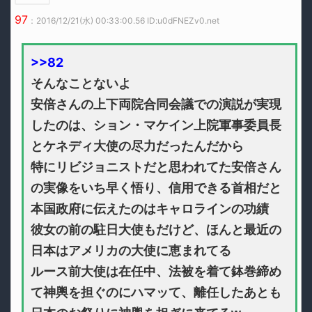
97
：2016/12/21(水) 00:33:00.56 ID:u0dFNEZv0.net
>>82
そんなことないよ
安倍さんの上下両院合同会議での演説が実現
したのは、ション・マケイン上院軍事委員長
とケネディ大使の尽力だったんだから
特にリビジョニストだと思われてた安倍さん
の実像をいち早く悟り、信用できる首相だと
本国政府に伝えたのはキャロラインの功績
彼女の前の駐日大使もだけど、ほんと最近の
日本はアメリカの大使に恵まれてる
ルース前大使は在任中、法被を着て鉢巻締め
て神輿を担ぐのにハマッて、離任したあとも