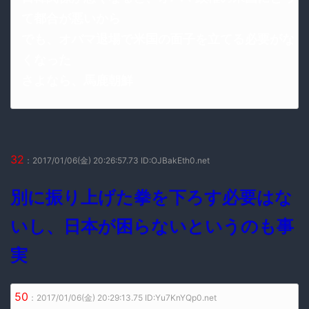
て都合が悪いから
でも、オバマ退場で米国の面子を立てる必要がな
くなった
さよなら、馬鹿朝鮮
32
：2017/01/06(金) 20:26:57.73 ID:OJBakEth0.net
別に振り上げた拳を下ろす必要はな
いし、日本が困らないというのも事
実
50
：2017/01/06(金) 20:29:13.75 ID:Yu7KnYQp0.net