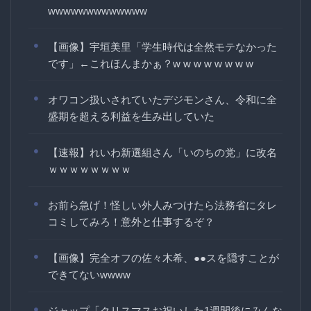
wwwwwwwwwwwww
【画像】宇垣美里「学生時代は全然モテなかった
です」←これほんまかぁ？w w w w w w w w
オワコン扱いされていたデジモンさん、令和に全
盛期を超える利益を生み出していた
【速報】れいわ新選組さん「いのちの党」に改名
ｗｗｗｗｗｗｗｗ
お前ら急げ！怪しい外人みつけたら法務省にタレ
コミしてみろ！意外と仕事するぞ？
【画像】完全オフの佐々木希、●●スを隠すことが
できてないwwww
ジャップ「クリスマスお祝いした1週間後にみんな