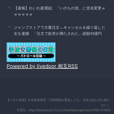
【速報】れいわ新選組、「いのちの党」に党名変更ｗ
ｗｗｗｗｗ
ジャンプストアで大量注文→キャンセルを繰り返した
女を逮捕 「注文で欲求が満たされた」総額43億円
Powered by livedoor 相互RSS
【パヨク呆然】日本政府高官「日韓関係が悪化しても、日本は別に何も困ら
ない」
引用元：http://hayabusa3.2ch.sc/test/read.cgi/news/1483701606