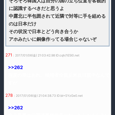
そろそろ韓国人は自分の国の立ち位置を客観的
に認識するべきだと思うよ
中露北に半包囲されて近隣で対等に手を組める
のは日本だけ
その状況で日本とどう向き合うか
アホみたいに銅像作ってる場合じゃないぞ
271
：2017/01/06(金) 21:03:42.98 ID:cqh/1E5I0.net
>>262
程度の差はあれ、候補者全員反米反日親中なんで
すが
278
：2017/01/06(金) 21:04:38.73 ID:bI+SYzGe0.net
>>262