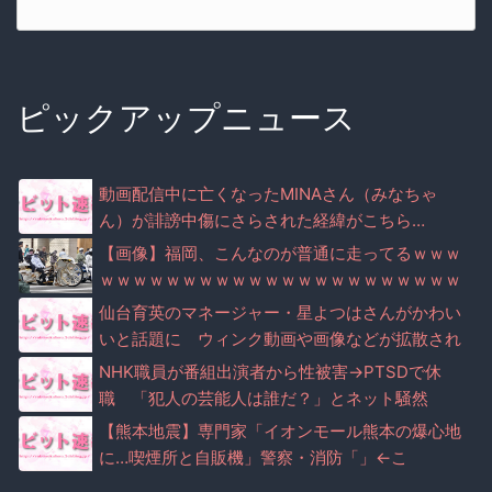
ピックアップニュース
動画配信中に亡くなったMINAさん（みなちゃ
ん）が誹謗中傷にさらされた経緯がこちら…
【画像】福岡、こんなのが普通に走ってるｗｗｗ
ｗｗｗｗｗｗｗｗｗｗｗｗｗｗｗｗｗｗｗｗｗｗ
ｗｗｗｗｗｗｗｗｗｗｗｗｗｗｗ
仙台育英のマネージャー・星よつはさんがかわい
いと話題に ウィンク動画や画像などが拡散され
る（※画像・動画あり）
NHK職員が番組出演者から性被害→PTSDで休
職 「犯人の芸能人は誰だ？」とネット騒然
【熊本地震】専門家「イオンモール熊本の爆心地
に…喫煙所と自販機」警察・消防「」←こ
れ・・・