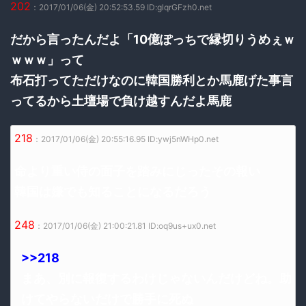
202
：2017/01/06(金) 20:52:53.59 ID:glqrGFzh0.net
だから言ったんだよ「10億ぽっちで縁切りうめぇｗ
ｗｗｗ」って
布石打ってただけなのに韓国勝利とか馬鹿げた事言
ってるから土壇場で負け越すんだよ馬鹿
218
：2017/01/06(金) 20:55:16.95 ID:ywj5nWHp0.net
命より重い侍の面子を踏みにじったその報い
韓国は嫌でも知ることになるだろう
248
：2017/01/06(金) 21:00:21.81 ID:oq9us+ux0.net
>>218
まあ、別に報復するわけじゃないんだけどね。助
けてやらないだけで勝手に死ぬ