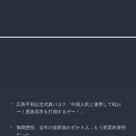
広島平和記念式典パヨク「中国人民と連帯して戦お
ー！悪政高市を打倒するぞー！」
無期懲役、去年の仮釈放わずか４人…もう実質終身刑
だった