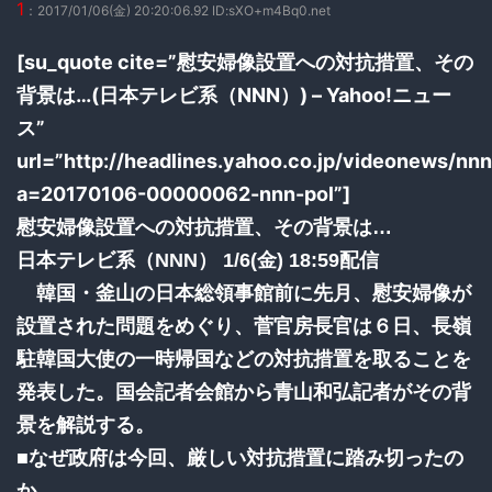
1
：2017/01/06(金) 20:20:06.92 ID:sXO+m4Bq0.net
[su_quote cite=”慰安婦像設置への対抗措置、その
背景は…(日本テレビ系（NNN）) – Yahoo!ニュー
ス”
url=”http://headlines.yahoo.co.jp/videonews/nn
a=20170106-00000062-nnn-pol”]
慰安婦像設置への対抗措置、その背景は…
日本テレビ系（NNN） 1/6(金) 18:59配信
韓国・釜山の日本総領事館前に先月、慰安婦像が
設置された問題をめぐり、菅官房長官は６日、長嶺
駐韓国大使の一時帰国などの対抗措置を取ることを
発表した。国会記者会館から青山和弘記者がその背
景を解説する。
■なぜ政府は今回、厳しい対抗措置に踏み切ったの
か