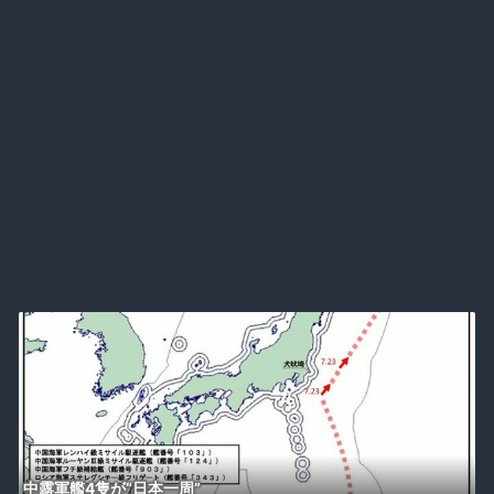
中露軍艦4隻が“日本一周”