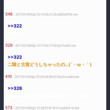
る」
348
：2017/01/06(金) 21:14:55.31 ID:eBShid7A0.net
>>322
オワタなｗ
328
：2017/01/06(金) 21:11:40.77 ID:IjyX7oxk0.net
>>322
二階と古賀どうしちゃったの…(´・ω・｀)
410
：2017/01/06(金) 21:24:46.96 ID:G4qTwva8O.net
>>328
中国が今回の対抗措置を支持している表れ
573
：2017/01/06(金) 21:59:27.81 ID:Fcsw0KO+0.net