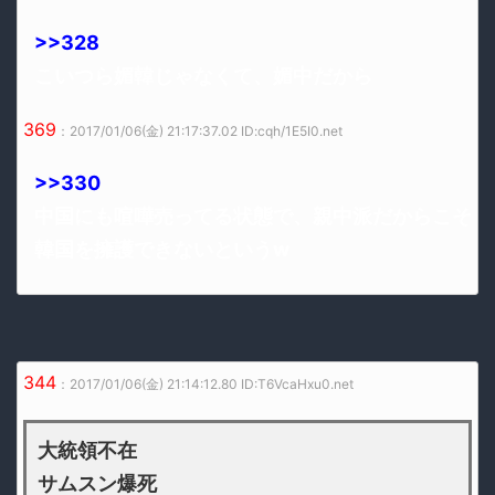
>>328
こいつら媚韓じゃなくて、媚中だから
369
：2017/01/06(金) 21:17:37.02 ID:cqh/1E5I0.net
>>330
中国にも喧嘩売ってる状態で、親中派だからこそ
韓国を擁護できないというw
344
：2017/01/06(金) 21:14:12.80 ID:T6VcaHxu0.net
大統領不在
サムスン爆死