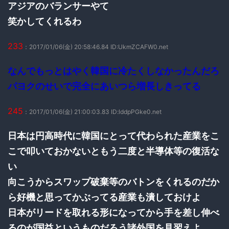
アジアのバランサーやて
笑かしてくれるわ
233
：2017/01/06(金) 20:58:46.84 ID:UkmZCAFW0.net
なんでもっとはやく韓国に冷たくしなかったんだろ
パヨクのせいで完全にあいつら増長しきってる
245
：2017/01/06(金) 21:00:03.83 ID:lddpPGke0.net
日本は円高時代に韓国にとって代わられた産業をこ
こで叩いておかないともう二度と半導体等の復活な
い
向こうからスワップ破棄等のバトンをくれるのだか
ら好機と思ってかぶってる産業も潰しておけよ
日本がリードを取れる形になってから手を差し伸べ
るのが国益というものだろう諸外国を見習えよ