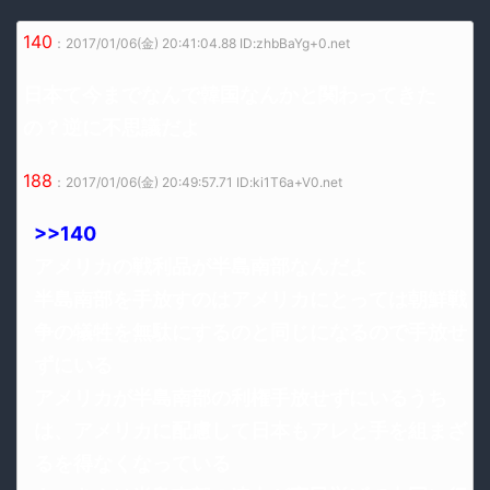
140
：2017/01/06(金) 20:41:04.88 ID:zhbBaYg+0.net
日本て今までなんで韓国なんかと関わってきた
の？逆に不思議だよ
188
：2017/01/06(金) 20:49:57.71 ID:ki1T6a+V0.net
>>140
アメリカの戦利品が半島南部なんだよ
半島南部を手放すのはアメリカにとっては朝鮮戦
争の犠牲を無駄にするのと同じになるので手放せ
ずにいる
アメリカが半島南部の利権手放せずにいるうち
は、アメリカに配慮して日本もアレと手を組まざ
るを得なくなっている