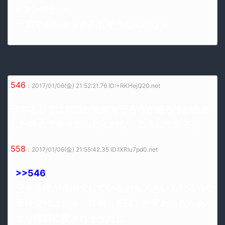
6コンボかー
一撃でもショック死しそうなのになｗ
546
：2017/01/06(金) 21:52:21.76 ID:+RKHejQ20.net
日本としては韓国が約束を守ろうが破ろうが合意
した時点で勝ちだったんだな、こうして見ると
558
：2017/01/06(金) 21:55:42.35 ID:IXRlu7pd0.net
>>546
安倍政権が長期化しているのも大きいんだろうな
政権交代は勿論、首相（派閥）が変わったらあっ
さり白紙に戻されそうだし