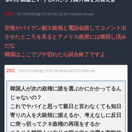
249
：2017/01/06(金) 21:00:30.22 ID:v1tmpQVv0.net
安倍がバイデン副大統領と電話会談してコメント出
させたところを見るとアメリカ政府には根回し済み
だな
韓国はここでブチ切れたら試合終了ですよ
262
：2017/01/06(金) 21:01:58.58 ID:qXZ35JFN0.net
韓国人が次の政権に誰を選ぶかにかかってるん
じゃないの？
これでヤバイと思って親日と言わなくても知日
寄りの人を大統領に据えるか、考えなしに反日
に突っ切ってクネ政権の再現をするか