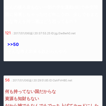
なんの後ろ盾もない一部の学生運動(笑)で外交問
題に発展しちゃったけど向こうの、少しでもまと
もな考えを持つ層はどう思ってるの？
121
：2017/01/06(金) 20:37:53.25 ID:jgJ3w8wh0.net
>>50
そんな考え出来る奴おらんやろ
56
：2017/01/06(金) 20:29:51.85 ID:OaVFirH80.net
何も持ってない国だからな
資源も知財もない
だから嘘でもなんでもでっち上げてカードにした