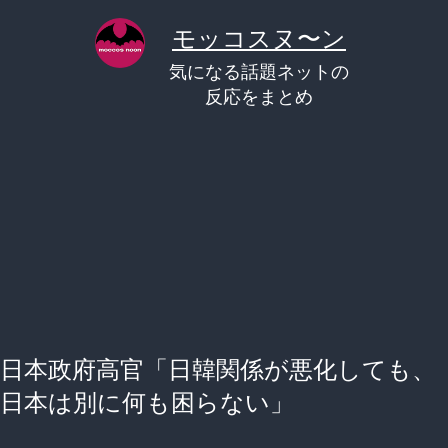
コ
モッコスヌ〜ン
ン
気になる話題ネットの
テ
反応をまとめ
ン
ツ
へ
ス
キ
ッ
プ
日本政府高官「日韓関係が悪化しても、
日本は別に何も困らない」