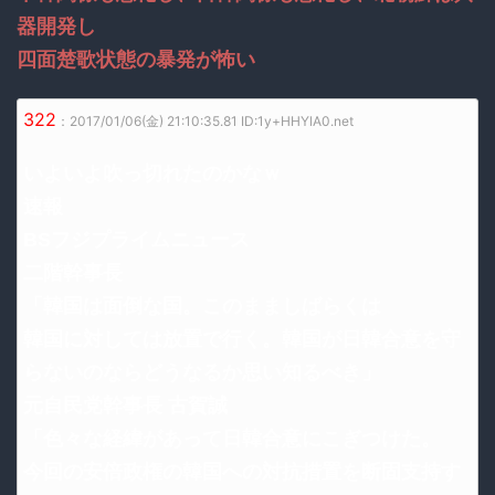
器開発し
四面楚歌状態の暴発が怖い
322
：2017/01/06(金) 21:10:35.81 ID:1y+HHYlA0.net
いよいよ吹っ切れたのかなｗ
速報
BSフジプライムニュース
二階幹事長
「韓国は面倒な国。このまましばらくは
韓国に対しては放置で行く。韓国が日韓合意を守
らないのならどうなるか思い知るべき」
元自民党幹事長 古賀誠
「色々な経緯があって日韓合意にこぎつけた。
今回の安倍政権の韓国への対抗措置を断固支持す