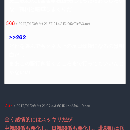
史上最悪の元国連事務総長になったらおもしろい
な 韓国と喧嘩しまくりだ
566
：2017/01/06(金) 21:57:21.42 ID:Q5zTirfA0.net
>>262
どれを選んでもクネ以上の反日政権になるのは明
白だし
まあこの際行き着くところまで行ってもいいんじ
ゃないの
267
：2017/01/06(金) 21:02:43.69 ID:lzcAfcUL0.net
全く感情的にはスッキリだが
中韓関係も悪化し、日韓関係も悪化し、北朝鮮は兵