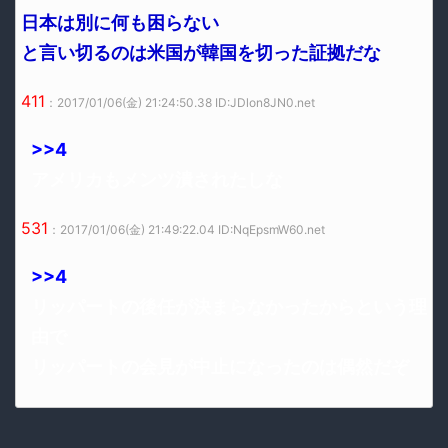
日本は別に何も困らない
と言い切るのは米国が韓国を切った証拠だな
411
：2017/01/06(金) 21:24:50.38 ID:JDlon8JN0.net
>>4
アメリカもメンツ潰されたしな
531
：2017/01/06(金) 21:49:22.04 ID:NqEpsmW60.net
>>4
リッパートの後任が決まらなかったからという理
由で
リッパートの会見が中止になったのは偶然だぞ