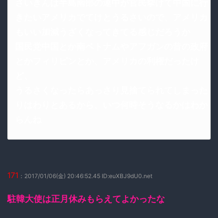
さいきんは半島南部の連中が官民挙げて中国に行
きたいアメリカでてけとうるさいので、アメリカ
もいい加減うざくなってきてる感じだろうか
国民党中国とか南ベトナムやアフガンの昔の政府
とかフィリピンとか、アメリカの利権だったけ
ど、
うるさくなったらあっさり見捨てられてしまった
りはわりとあるから、いつ何時そうなるかはわか
らんね
171
：2017/01/06(金) 20:46:52.45 ID:euXBJ9dU0.net
駐韓大使は正月休みもらえてよかったな