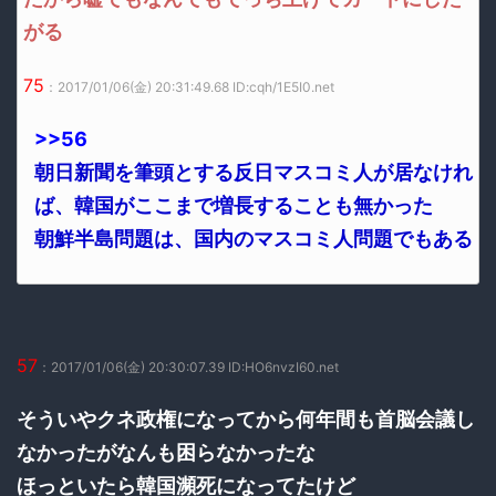
がる
75
：2017/01/06(金) 20:31:49.68 ID:cqh/1E5I0.net
>>56
朝日新聞を筆頭とする反日マスコミ人が居なけれ
ば、韓国がここまで増長することも無かった
朝鮮半島問題は、国内のマスコミ人問題でもある
57
：2017/01/06(金) 20:30:07.39 ID:HO6nvzI60.net
そういやクネ政権になってから何年間も首脳会議し
なかったがなんも困らなかったな
ほっといたら韓国瀕死になってたけど