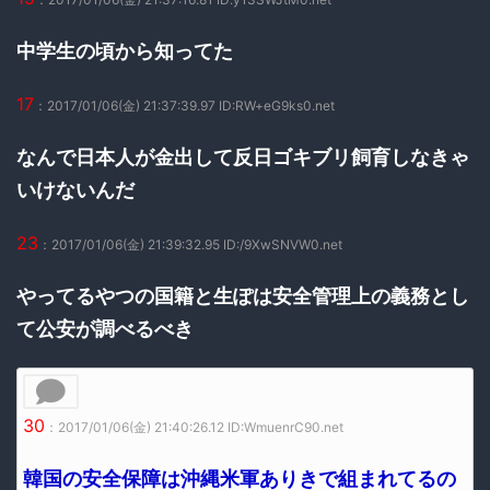
中学生の頃から知ってた
17
：2017/01/06(金) 21:37:39.97 ID:RW+eG9ks0.net
なんで日本人が金出して反日ゴキブリ飼育しなきゃ
いけないんだ
23
：2017/01/06(金) 21:39:32.95 ID:/9XwSNVW0.net
やってるやつの国籍と生ぽは安全管理上の義務とし
て公安が調べるべき
30
：2017/01/06(金) 21:40:26.12 ID:WmuenrC90.net
韓国の安全保障は沖縄米軍ありきで組まれてるの