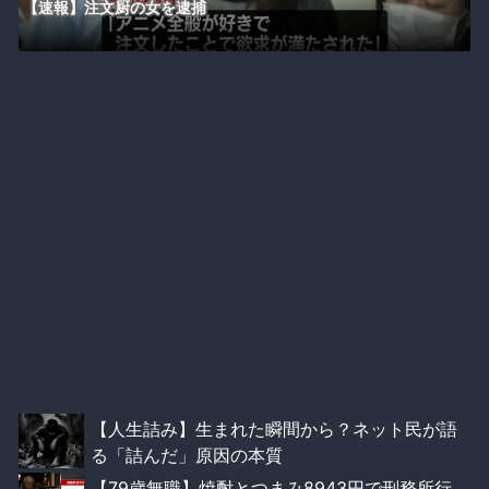
【速報】注文厨の女を逮捕
【人生詰み】生まれた瞬間から？ネット民が語
る「詰んだ」原因の本質
【79歳無職】焼酎とつまみ8943円で刑務所行