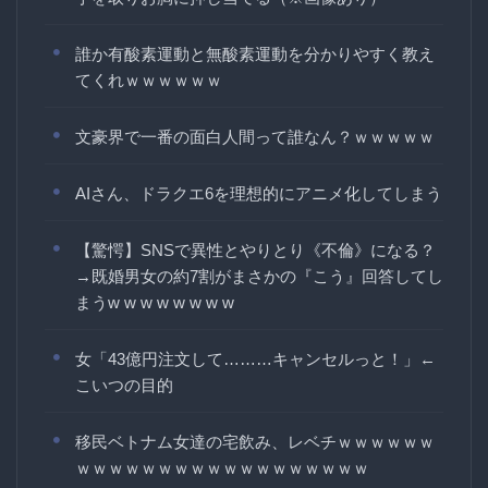
誰か有酸素運動と無酸素運動を分かりやすく教え
てくれｗｗｗｗｗｗ
文豪界で一番の面白人間って誰なん？ｗｗｗｗｗ
AIさん、ドラクエ6を理想的にアニメ化してしまう
【驚愕】SNSで異性とやりとり《不倫》になる？
→既婚男女の約7割がまさかの『こう』回答してし
まうw w w w w w w w
女「43億円注文して………キャンセルっと！」←
こいつの目的
移民ベトナム女達の宅飲み、レベチｗｗｗｗｗｗ
ｗｗｗｗｗｗｗｗｗｗｗｗｗｗｗｗｗｗ