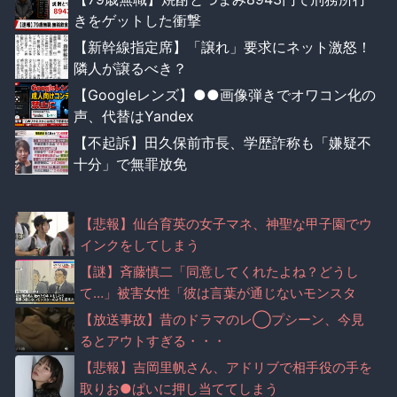
きをゲットした衝撃
【新幹線指定席】「譲れ」要求にネット激怒！
隣人が譲るべき？
【Googleレンズ】●●画像弾きでオワコン化の
声、代替はYandex
【不起訴】田久保前市長、学歴詐称も「嫌疑不
十分」で無罪放免
【悲報】仙台育英の女子マネ、神聖な甲子園でウ
インクをしてしまう
【謎】斉藤慎二「同意してくれたよね？どうし
て…」被害女性「彼は言葉が通じないモンスタ
ー」
【放送事故】昔のドラマのレ◯プシーン、今見
るとアウトすぎる・・・
【悲報】吉岡里帆さん、アドリブで相手役の手を
取りお●ぱいに押し当ててしまう