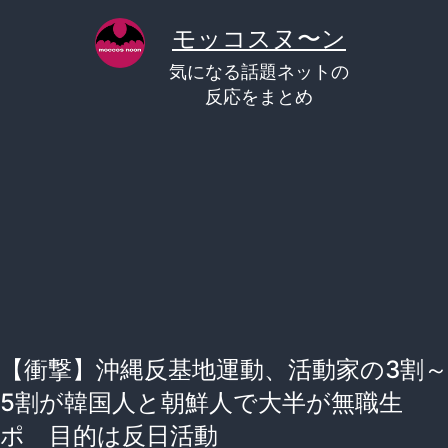
コ
モッコスヌ〜ン
ン
気になる話題ネットの
テ
反応をまとめ
ン
ツ
へ
ス
キ
ッ
プ
【衝撃】沖縄反基地運動、活動家の3割～
5割が韓国人と朝鮮人で大半が無職生
ポ 目的は反日活動