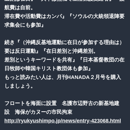
航費は自前。
滞在費や活動費はカンパ』『ソウルの大統領退陣要
求集会にも参加』
続き『（沖縄反基地運動に在日が参加する理由は）
要は反日運動』『在日差別と沖縄差別。
差別というキーワードを共有』『日本基督教団の在
日牧師や韓国キリスト教団体も参加』
もっと読みたい人は、月刊HANADA２月号を購入
しましょう。
フロートを海面に設置 名護市辺野古の新基地建
設 海保がカヌーの市民拘束
http://ryukyushimpo.jp/news/entry-423068.html