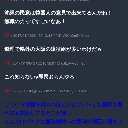
沖縄の民意は韓国人の意見で出来てるんだね！
無職の力ってすごいなあ！
87
：2017/01/06(金) 22:10:43.29 ID:VKCp0mTz0.net
道理で県外の大阪の遠征組が多いわけだｗ
91
：2017/01/06(金) 22:16:58.01 ID:uJIzAy+L0.net
これ知らないν即民おらんやろ
98
：2017/01/06(金) 22:21:52.21 ID:ZSiNC/RL0.net
こういう情報を日本のほとんどのテレビも新聞も週
刊誌も黙殺してるとこが凄い
どんだけパヨクの言論機関への恫喝や弾圧が凄まじ