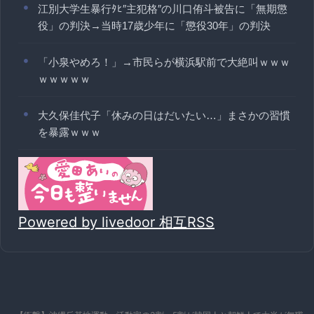
江別大学生暴行ﾀﾋ″主犯格″の川口侑斗被告に「無期懲
役」の判決→当時17歳少年に「懲役30年」の判決
「小泉やめろ！」→市民らが横浜駅前で大絶叫ｗｗｗ
ｗｗｗｗｗ
大久保佳代子「休みの日はだいたい…」まさかの習慣
を暴露ｗｗｗ
Powered by livedoor 相互RSS