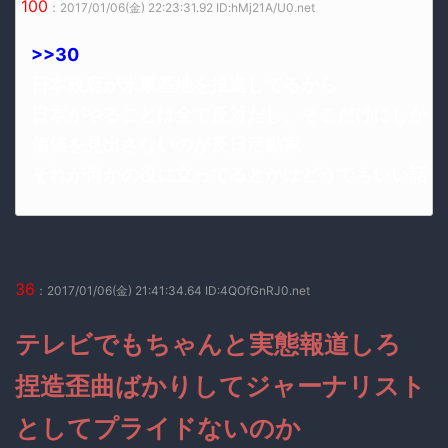
100
：2017/01/06(金) 22:23:31.92 ID:hMj21A/U0.net
>>30
日本政府が米軍基地を推進してるから
日本がやることは全て反対だし、そこだけにしか
価値を見出さないのが反日活動家
それが何かの役に立ってるとかはどうでもいい話
36
：2017/01/06(金) 21:41:34.64 ID:4QOfGnRJ0.net
テレビでもちゃんと実態報道しろ
捏造歪曲ばかりしてジャーナリスト
としてプライドないのか