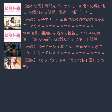
【熊本地震】専門家「イオンモール熊本の爆心地
に…喫煙所と自販機」警察・消防「」←こ
れ・・・
【画像】女子アナ、生放送で高校時代の制服を着
てしまうｗｗｗｗｗｗｗｗｗｗｗｗｗｗｗ
NHK職員が番組出演者から性被害→PTSDで休
職 「犯人の芸能人は誰だ？」とネット騒然
【画像】ボーイッシュJCさん、発育が良すぎて
「女」になってしまうｗｗｗｗｗｗｗｗｗｗｗｗ
ｗｗｗｗｗ
【画像】Hカップグラドル「どんな私も愛してね
♥」