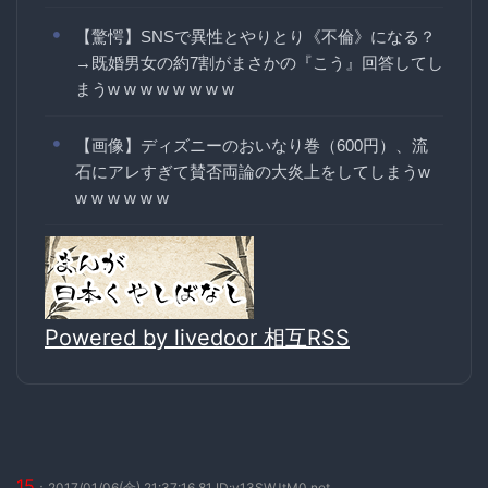
【驚愕】SNSで異性とやりとり《不倫》になる？
→既婚男女の約7割がまさかの『こう』回答してし
まうw w w w w w w w
【画像】ディズニーのおいなり巻（600円）、流
石にアレすぎて賛否両論の大炎上をしてしまうw
w w w w w w
Powered by livedoor 相互RSS
15
：2017/01/06(金) 21:37:16.81 ID:y13SWJtM0.net