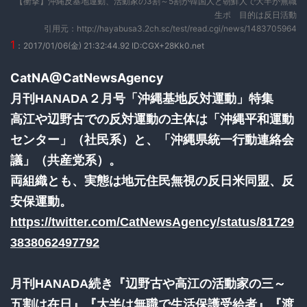
【衝撃】沖縄反基地運動、活動家の3割～5割が韓国人と朝鮮人で大半が無職
生ポ 目的は反日活動
引用元：http://hayabusa3.2ch.sc/test/read.cgi/news/1483705964
1
：2017/01/06(金) 21:32:44.92 ID:CGX+28Kk0.net
CatNA‏@CatNewsAgency
月刊HANADA２月号「沖縄基地反対運動」特集
高江や辺野古での反対運動の主体は「沖縄平和運動
センター」（社民系）と、「沖縄県統一行動連絡会
議」（共産党系）。
両組織とも、実態は地元住民無視の反日米同盟、反
安保運動。
https://twitter.com/CatNewsAgency/status/81729
3838062497792
月刊HANADA続き『辺野古や高江の活動家の三～
五割は在日』『大半は無職で生活保護受給者』『渡