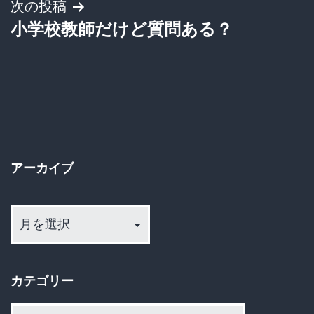
次の投稿
ビ
小学校教師だけど質問ある？
ゲ
ー
シ
ョ
アーカイブ
ン
ア
ー
カ
イ
カテゴリー
ブ
カ