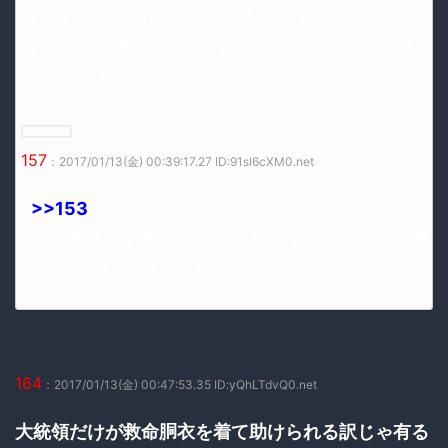
りして海難救助がちゃんと機能しなかったという
なら、その機関の問題であって、なぜパク・クネ
がつるし上げられるのかわからん
157
：2017/01/13(金) 00:39:17.27 ID:91sI6cXM0.net
>>153
海上警察は予算不足で装備もなければろくに訓練
もできない状態だった
164
：2017/01/13(金) 00:47:53.35 ID:yQhLTdvQ0.net
大統領だけが救命胴衣を着て助けられる訳じゃ有る