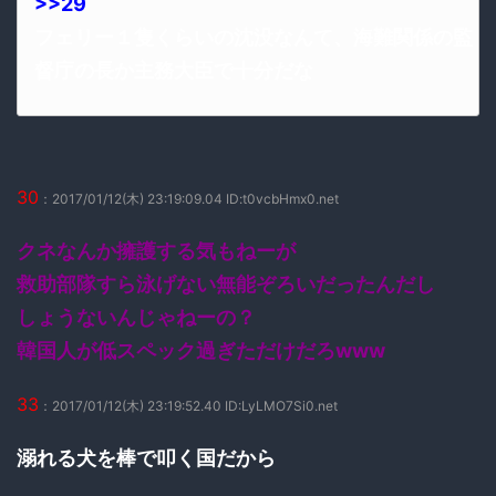
>>29
フェリー１隻くらいの沈没なんて、海難関係の監
督庁の長か主務大臣で十分だな
30
：2017/01/12(木) 23:19:09.04 ID:t0vcbHmx0.net
クネなんか擁護する気もねーが
救助部隊すら泳げない無能ぞろいだったんだし
しょうないんじゃねーの？
韓国人が低スペック過ぎただけだろwww
33
：2017/01/12(木) 23:19:52.40 ID:LyLMO7Si0.net
溺れる犬を棒で叩く国だから