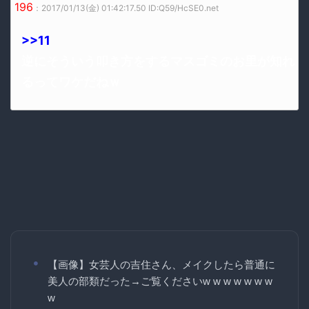
196
：2017/01/13(金) 01:42:17.50 ID:Q59/HcSE0.net
>>11
逆にそういう叩き方をするマスゴミのお里が知れ
るってワケだねｗ
【画像】女芸人の吉住さん、メイクしたら普通に
美人の部類だった→ご覧くださいw w w w w w w
w