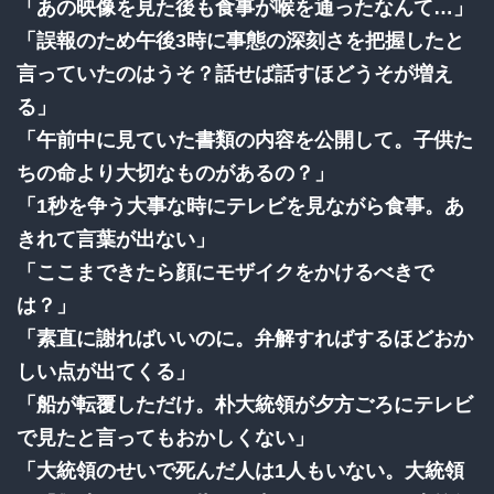
「あの映像を見た後も食事が喉を通ったなんて…」
「誤報のため午後3時に事態の深刻さを把握したと
言っていたのはうそ？話せば話すほどうそが増え
る」
「午前中に見ていた書類の内容を公開して。子供た
ちの命より大切なものがあるの？」
「1秒を争う大事な時にテレビを見ながら食事。あ
きれて言葉が出ない」
「ここまできたら顔にモザイクをかけるべきで
は？」
「素直に謝ればいいのに。弁解すればするほどおか
しい点が出てくる」
「船が転覆しただけ。朴大統領が夕方ごろにテレビ
で見たと言ってもおかしくない」
「大統領のせいで死んだ人は1人もいない。大統領