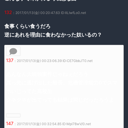
132
：2017/01/13(金) 00:20:47.63 ID:IlLIwfLo0.net
食事くらい食うだろ
逆にあれを理由に食わなかった奴いるの？
137
：2017/01/13(金) 00:23:06.39 ID:CE7GbbJT0.net
あんなん大統領案件じゃねぇだろう
真っ先に逃げ出した船長、危機管理能力0でスマ
ホいじってた高校生
クネクネが出てっても結果は同じだったろうよ
147
：2017/01/13(金) 00:32:54.85 ID:Mpl78wV/0.net