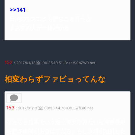
>>141
日本のマスコミも同じこと言うよ
まあ中の人が一緒だから
152
：2017/01/13(金) 00:35:10.51 ID:+etS0bZW0.net
相変わらずファビョってんな
153
：2017/01/13(金) 00:35:44.76 ID:IlLIwfLo0.net
そもそも日本でいう海上保安庁みたいな海難救助
を担う機関があるはずだろ。もし現場が混乱した