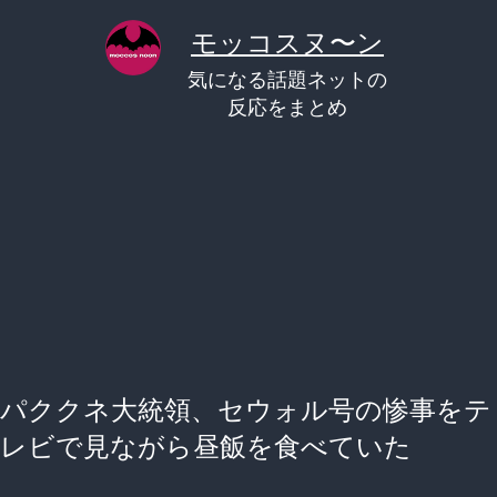
コ
モッコスヌ〜ン
ン
気になる話題ネットの
テ
反応をまとめ
ン
ツ
へ
ス
キ
ッ
プ
パククネ大統領、セウォル号の惨事をテ
レビで見ながら昼飯を食べていた