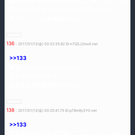
あの仮設住宅や古着食料寄付に、誰一人として疑
問の声を出さなかったのが空恐ろしかった
本当にこいつら全員頭おかしい
136
：2017/01/13(金) 00:22:35.82 ID:n7QSJ2mo0.net
>>133
被災したわけじゃないもんな
どう考えてもおかしい
と言うか全然意味が分からん
138
：2017/01/13(金) 00:25:41.75 ID:p78m9ySY0.net
>>133
大震災の時の日本見て羨ましくなったんじゃね