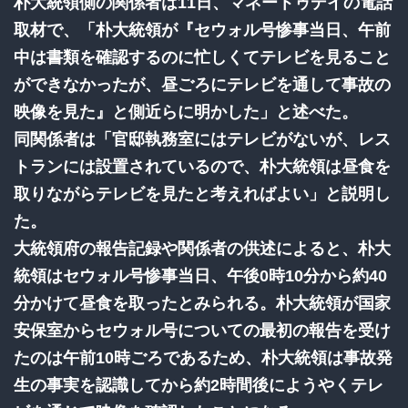
朴大統領側の関係者は11日、マネートゥデイの電話
取材で、「朴大統領が『セウォル号惨事当日、午前
中は書類を確認するのに忙しくてテレビを見ること
ができなかったが、昼ごろにテレビを通して事故の
映像を見た』と側近らに明かした」と述べた。
同関係者は「官邸執務室にはテレビがないが、レス
トランには設置されているので、朴大統領は昼食を
取りながらテレビを見たと考えればよい」と説明し
た。
大統領府の報告記録や関係者の供述によると、朴大
統領はセウォル号惨事当日、午後0時10分から約40
分かけて昼食を取ったとみられる。朴大統領が国家
安保室からセウォル号についての最初の報告を受け
たのは午前10時ごろであるため、朴大統領は事故発
生の事実を認識してから約2時間後にようやくテレ