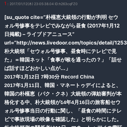
1
：2017/01/12(木) 23:05:38.04 ID:h263cqFZ0
[su_quote cite=”朴槿恵大統領の行動が判明 セウ
ォル号惨事をテレビでみながら昼食 (2017年1月12
日掲載) – ライブドアニュース”
url=”http://news.livedoor.com/topics/detail/125
朴大統領「セウォル号惨事、昼食時にテレビで見
た」＝韓国ネット「食事が喉を通ったの？」「話せ
ば話すほどおかしい点が…」
2017年1月12日 7時30分 Record China
2017年1月11日、韓国・マネートゥデイによると、
韓国の朴槿恵（パク・クネ）大統領の弾劾審判が本
格化する中、朴大統領が14年4月16日の旅客船セウ
ォル号惨事当日の行動に関し、「昼食の時間にテレ
ビで事故現場の映像を確認した」と明らかにした。