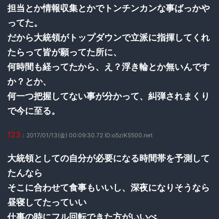
担当とか情報収集とかでトンチンカンな事ばっかや
ってた。
だから大統領がトップダウンで立派に指揮してくれ
たらって皆が願ってた所に、
何時間も経ってたから、え？浮き輪とか無いんです
か？とか、
何一つ把握してない事が分かって、糾弾されまくり
で今に至る。
123
：2017/01/13(金) 00:09:30.72 ID:o5ziK5500.net
大統領としての自分が必要になる時間帯を予測して
たんなら
そこに合わせて食事もいいし、深夜になりそうなら
昼寝してたっていい
仕事の時にフル回転できた方がいいべ