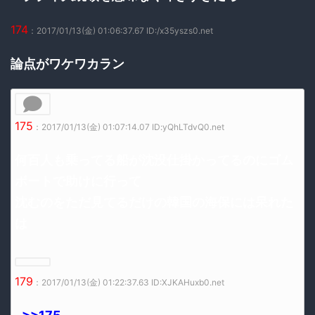
174
：2017/01/13(金) 01:06:37.67 ID:/x35yszs0.net
論点がワケワカラン
175
：2017/01/13(金) 01:07:14.07 ID:yQhLTdvQ0.net
何百人も乗ってる船が沈没仕掛かってるのにゴム
ボートで助けに行って
沈むのをただ見てるだけの韓国の海保には呆れた
は
179
：2017/01/13(金) 01:22:37.63 ID:XJKAHuxb0.net