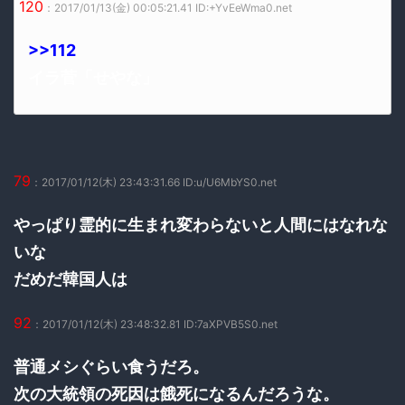
120
：2017/01/13(金) 00:05:21.41 ID:+YvEeWma0.net
>>112
イラ菅「せやな」
79
：2017/01/12(木) 23:43:31.66 ID:u/U6MbYS0.net
やっぱり霊的に生まれ変わらないと人間にはなれな
いな
だめだ韓国人は
92
：2017/01/12(木) 23:48:32.81 ID:7aXPVB5S0.net
普通メシぐらい食うだろ。
次の大統領の死因は餓死になるんだろうな。