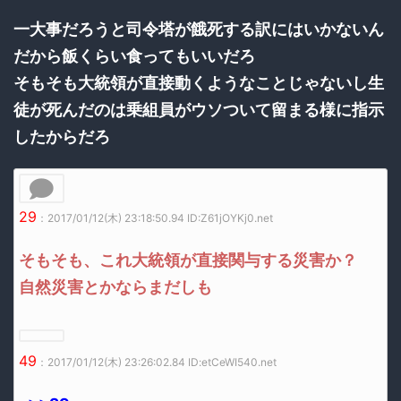
一大事だろうと司令塔が餓死する訳にはいかないん
だから飯くらい食ってもいいだろ
そもそも大統領が直接動くようなことじゃないし生
徒が死んだのは乗組員がウソついて留まる様に指示
したからだろ
29
：2017/01/12(木) 23:18:50.94 ID:Z61jOYKj0.net
そもそも、これ大統領が直接関与する災害か？
自然災害とかならまだしも
49
：2017/01/12(木) 23:26:02.84 ID:etCeWI540.net