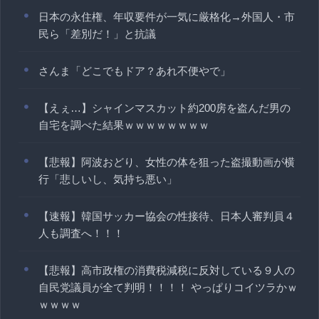
日本の永住権、年収要件が一気に厳格化→外国人・市
民ら「差別だ！」と抗議
さんま「どこでもドア？あれ不便やで」
【えぇ…】シャインマスカット約200房を盗んだ男の
自宅を調べた結果ｗｗｗｗｗｗｗｗ
【悲報】阿波おどり、女性の体を狙った盗撮動画が横
行「悲しいし、気持ち悪い」
【速報】韓国サッカー協会の性接待、日本人審判員４
人も調査へ！！！
【悲報】高市政権の消費税減税に反対している９人の
自民党議員が全て判明！！！！ やっぱりコイツラかｗ
ｗｗｗｗ