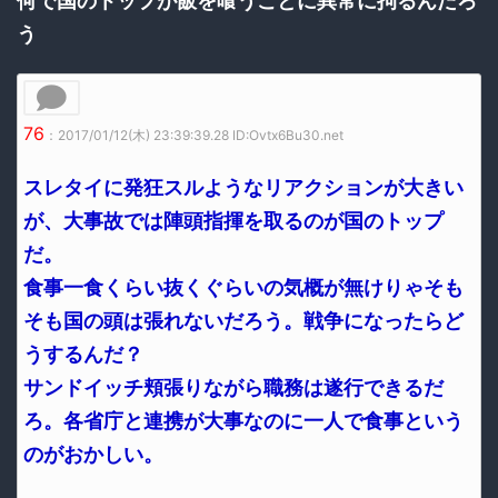
何で国のトップが飯を喰うことに異常に拘るんだろ
う
76
：2017/01/12(木) 23:39:39.28 ID:Ovtx6Bu30.net
スレタイに発狂スルようなリアクションが大きい
が、大事故では陣頭指揮を取るのが国のトップ
だ。
食事一食くらい抜くぐらいの気概が無けりゃそも
そも国の頭は張れないだろう。戦争になったらど
うするんだ？
サンドイッチ頬張りながら職務は遂行できるだ
ろ。各省庁と連携が大事なのに一人で食事という
のがおかしい。