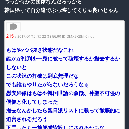
つうか何かの団体なんだろうから
韓国帰って自分達でぶっ壊してくりゃ良いじゃん
215
：2017/01/12(木) 22:38:56.90 ID:GMX5XSkh0.net
もはやババ抜き状態だなこれ
誰かが批判を一身に被って破壊するか撤去するか
しないと
この状況の打破は到底無理だな
でも誰もやりたがらないだろうなぁ
慰安婦像はもはや韓国世論の象徴、神聖不可侵の
偶像と化してしまった
撤去なんかしたら親日派リストに載って徹底的に
迫害されるだろう
下手したら一族郎党皆殺しにされるかもな