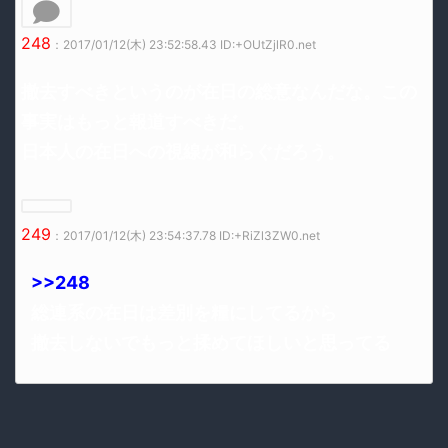
248
：2017/01/12(木) 23:52:58.43 ID:+OUtZjlR0.net
撤去すべきというのが在日の総意なんだな。この
事実はもっと報道すべきだ。
日本人の在日への視線が和らぐだろう。
249
：2017/01/12(木) 23:54:37.78 ID:+RiZl3ZW0.net
>>248
総連系の在日は差別を糧にしてるから
撤去しないでもっと揉めてほしいと思ってる