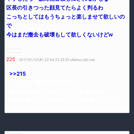
区長の引きつった顔見てたらよく判るわ
こっちとしてはもうちょっと楽しませて欲しいの
で
今はまだ撤去も破壊もして欲しくないけどw
225
：2017/01/12(木) 22:54:23.25 ID:u8aIwxJq0.net
>>215
こんなクソ朝日新聞の捏造が
国家国民の唯一の拠り所である事自体が
韓国の国としての骨格がない事を露呈してるわ