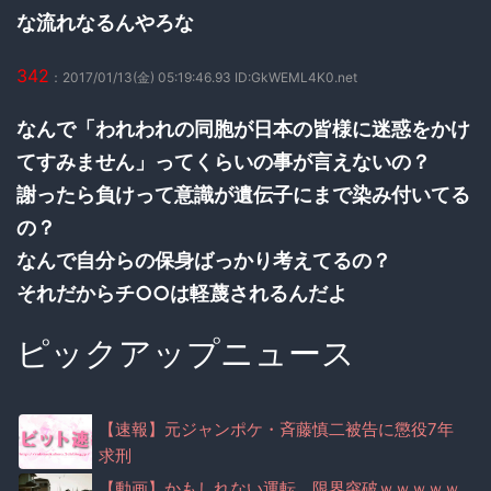
な流れなるんやろな
342
：2017/01/13(金) 05:19:46.93 ID:GkWEML4K0.net
なんで「われわれの同胞が日本の皆様に迷惑をかけ
てすみません」ってくらいの事が言えないの？
謝ったら負けって意識が遺伝子にまで染み付いてる
の？
なんで自分らの保身ばっかり考えてるの？
それだからチ○○は軽蔑されるんだよ
ピックアップニュース
【速報】元ジャンポケ・斉藤慎二被告に懲役7年
求刑
【動画】かもしれない運転、限界突破ｗｗｗｗｗ