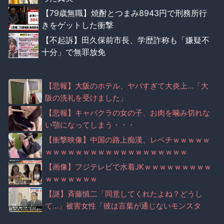
【79歳無職】焼酎とつまみ8943円で刑務所行
きをゲットした衝撃
【不起訴】田久保前市長、学歴詐称も「嫌疑不
十分」で無罪放免
【悲報】大阪のホテル、ヤバすぎて大炎上…「大
阪の洗礼を受けました」
【悲報】キャバクラの女の子、お肉を噛み切れな
い顎になってしまう・・・
【衝撃映像】中国の路上痴漢、レベチｗｗｗｗｗ
ｗｗｗｗｗｗｗｗｗｗｗｗｗｗｗｗｗｗｗ
【画像】フジテレビで水着JKｗｗｗｗｗｗｗｗｗ
ｗｗｗｗｗｗｗ
【謎】斉藤慎二「同意してくれたよね？どうし
て…」被害女性「彼は言葉が通じないモンスタ
ー」