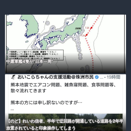
中露軍艦4隻が“日本一周”
【のど】れいわ信者、半年で迂回路が開通している道路を2年半
放置されていると印象操作してしまう