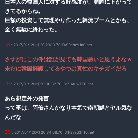
日本人の韓国人に対する好感度が、順調に下がって
きてるからね。
巨額の投資して無理やり作った韓流ブームとかも、
全く無駄に終わった。
13
：2017/01/12(木) 20:29:10.78 ID:S9e/aYHn0.net
さすがにこの件は誰が見ても韓国悪いと思うよなｗ
未だに韓国擁護してるやつは真性のキチガイだろ
19
：2017/01/12(木) 20:30:32.70 ID:ZlAfuwTT0.net
あら想定外の発言
って事は、阿倍さんかなり本気で南朝鮮とヤル気な
んだな
29
：2017/01/12(木) 20:34:08.70 ID:FSysd3n10.net