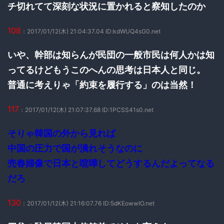
チ切れてて深刻な状況に置かれると察知したのか
108
：2017/01/12(木) 21:04:37.04 ID:kdWUQ4sG0.net
いや、幹部は知らんが民団の一般市民は何人かは知
ってるけどもうこのへんの思考は日本人と同じ。
普通に考えりゃ「約束を履行する」のは当然！
117
：2017/01/12(木) 21:07:37.68 ID:1PCSS41s0.net
そりゃ韓国の外から見れば
中国の圧力で国が潰れそうなのに
売春婦像で日本と喧嘩してどうするんだよってなる
だろ
130
：2017/01/12(木) 21:16:07.76 ID:5dKEowwIO.net