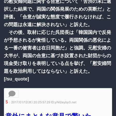
の慰安婦問題に関する合意について「苦渋の末に選
択した結果で、両国の関係発展のための英断だ」と
評価。「合意が誠実な態度で履行されなければ、こ
の問題は永遠に解決されない」と訴えた。
その後、取材に応じた呉団長は「韓国国内で反発
が予想されるが覚悟している。両国関係の悪化によ
る一番の被害者は在日同胞だ」と強調。元慰安婦の
大半が、両国の合意に基づき設置された財団からの
現金受け取りを表明している点を挙げ、「慰安婦問
題を政治利用してはならない」と訴えた。
[/su_quote]
5
：2017/01/12(木) 20:25:57.29 ID:yNl2eyby0.net