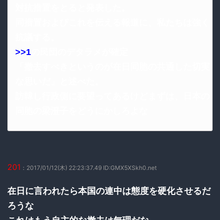
対抗措置をとると発表した。
同措置およびこれを伝える報道に、私たちは強く
抗議する。
>>1
の民団のデタラメが確定
「撤去すべきというのが在日同胞の共通した切実
な思いだ」と述べた。
訪韓し行政側に要望ってあるけどまずは、日本の
同胞の梁澄子をどうにかしろよな
201
：2017/01/12(木) 22:23:37.49 ID:GMX5XSkh0.net
在日に言われたら本国の連中は態度を硬化させるだ
ろうな