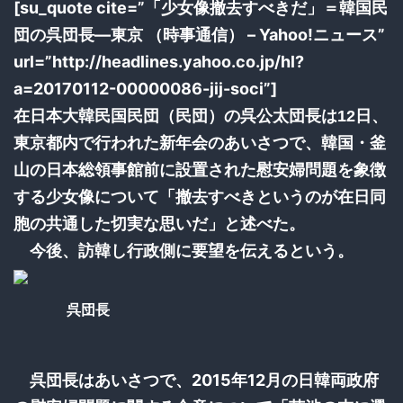
[su_quote cite=”「少女像撤去すべきだ」＝韓国民
団の呉団長―東京 （時事通信） – Yahoo!ニュース”
url=”http://headlines.yahoo.co.jp/hl?
a=20170112-00000086-jij-soci”]
在日本大韓民国民団（民団）の呉公太団長は12日、
東京都内で行われた新年会のあいさつで、韓国・釜
山の日本総領事館前に設置された慰安婦問題を象徴
する少女像について「撤去すべきというのが在日同
胞の共通した切実な思いだ」と述べた。
今後、訪韓し行政側に要望を伝えるという。
呉団長
呉団長はあいさつで、2015年12月の日韓両政府