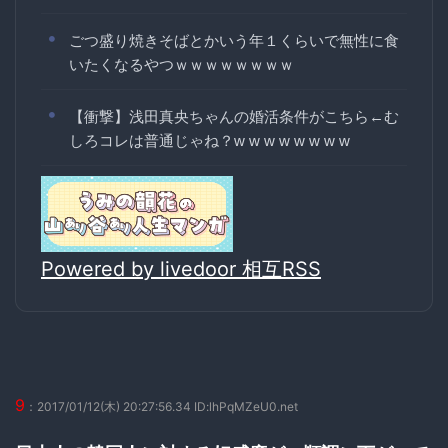
ごつ盛り焼きそばとかいう年１くらいで無性に食
いたくなるやつｗｗｗｗｗｗｗｗ
【衝撃】浅田真央ちゃんの婚活条件がこちら←む
しろコレは普通じゃね？w w w w w w w w
Powered by livedoor 相互RSS
9
：2017/01/12(木) 20:27:56.34 ID:lhPqMZeU0.net