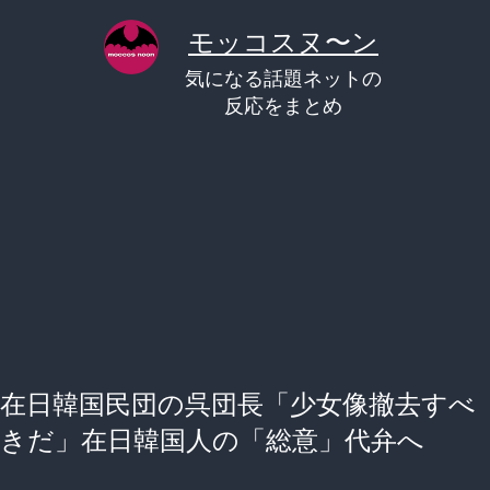
コ
モッコスヌ〜ン
ン
気になる話題ネットの
テ
反応をまとめ
ン
ツ
へ
ス
キ
ッ
プ
在日韓国民団の呉団長「少女像撤去すべ
きだ」在日韓国人の「総意」代弁へ