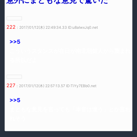
意外にまともな意見で驚いた
222
：2017/01/12(木) 22:49:34.33 ID:u8aIwxJq0.net
>>5
こういうスタンスが在日が南北朝鮮人から蔑まれ
る所以だよ
227
：2017/01/12(木) 22:57:13.57 ID:TiYy7EBb0.net
>>5
まともな意見を言っても「本音は違う」とか言わ
れそう