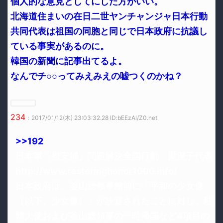
個人的な意見としてにした方がいい。
北海道住まいの在日二世ヤンチャンジャ日本行動
共同代表は祖国の同胞と同じで日本政府に抗議し
ている事実があるのに。
韓国の新聞に記事出てるよ。
なんでチ○○ってみえみえの嘘つくのかね？
234
：2017/01/12(木) 23:03:32.28 ID:bEEzAl/Z0.net
>>192
日本軍「慰安婦」問題解決全国行動 梁澄子代表
http://www.restoringhonor1000.info/
日本政府は、釜山総領事館前に「平和の少女像
（以下、少女像）」が設置されたことに対し、駐
韓大使および釜山総領事の一時帰国など4項目の