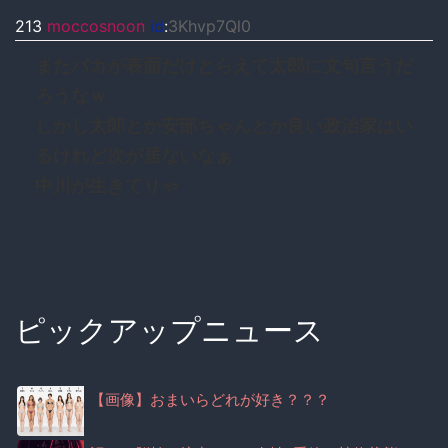
213
moccosnoon
id
:
3Khvp7Ql0
またバカが表面だけとらえて太郎に文句言うだ
ろうなｗ
しかし太郎とか安部ちゃんとか良い政治家はい
るけれど次が居ないなぁ
中川が生きてりゃ
ピックアップニュース
【画像】おまいらどれが好き？？？