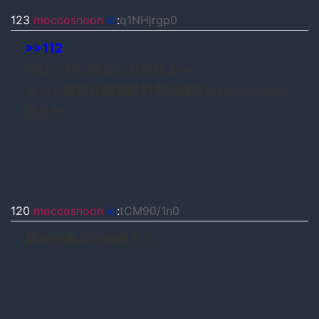
123
moccosnoon
id
:
q1NHjrgp0
>>112
それくらいゆるしれやれよｗ
きっと庶民が超高級料亭の値段がわからんのと
同じだ
120
moccosnoon
id
:
tCM90/1n0
麻生が偉人の仲間入り