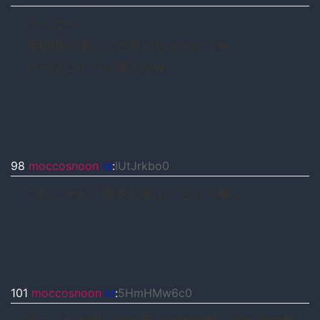
うっはー
元総理が凄いこと言っちゃったよw
やっぱコイツら凄えなw
98
moccosnoon
id
:
IUtJrkbo0
これこそが「歴史に学ぶ」という事。
101
moccosnoon
id
:
5HmHMw6c0