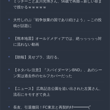
ミッチーこと及川光博さん、56歳で再婚→新しい命ま
で授かるｗｗｗｗｗ
大竹しのぶ「戦争放棄の国であり続けよう」←この投
稿が話題に
【熊本地震】オールドメディアでは、絶っっっっっ対
に流れない動画
【朗報】見せブラ、流行る。
【ネタバレ注意】『スパイダーマンBND』、あのシー
ン実は過去作のセルフカバーだった
【ニュース】 広島記念公園を追い出された左翼さん、
流石にキモすぎて炎上
長友、引退撤回！FC東京と再契約ｷﾀ━━━━(ﾟ