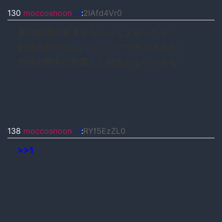
130
moccosnoon
id
:
2lAfd4Vr0
麻生総理のままならもっとよかったが
わけのわからんバッシングで下ろされた
当時の民主に投票した奴忘れないからな
138
moccosnoon
id
:
RYf5EzZL0
>>1