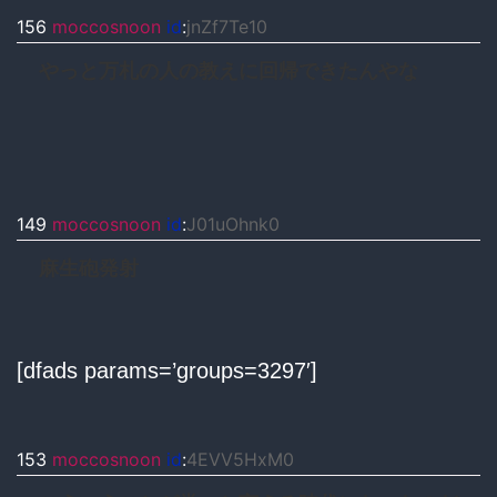
156
moccosnoon
id
:
jnZf7Te10
やっと万札の人の教えに回帰できたんやな
149
moccosnoon
id
:
J01uOhnk0
麻生砲発射
[dfads params=’groups=3297′]
153
moccosnoon
id
:
4EVV5HxM0