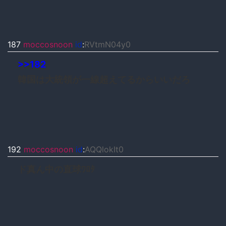
187
moccosnoon
id
:
RVtmN04y0
>>182
韓国は大統領が一線超えてるからいいだろ
192
moccosnoon
id
:
AQQlokIt0
ド真ん中の直球ﾜﾛﾀ