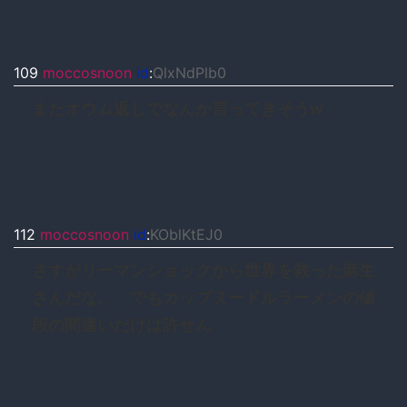
109
moccosnoon
id
:
QlxNdPlb0
またオウム返しでなんか言ってきそうw
112
moccosnoon
id
:
KOblKtEJ0
さすがリーマンショックから世界を救った麻生
さんだな。 でもカップヌードルラーメンの値
段の間違いだけは許せん