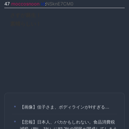
47
moccosnoon
id
:
NSknE7CM0
さすが麻生！
素晴らしい！
【画像】佳子さま、ボディラインがHすぎる…
【悲報】日本人、バカかもしれない。食品消費税
減税（8%→1%）に93.2%の国民が賛成してしまう