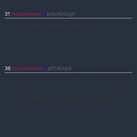
31
moccosnoon
id
:
o9yXz6zg0
ついに非韓三原則が国公認になったか
36
moccosnoon
id
:
XFrAOnji0
「助けない、教えない、関わらない」非韓三原
則
ついに世間でもこの教えが広まり始めたか