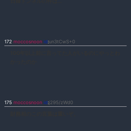
日韓トンネルの件は…
172
moccosnoon
id
:
un3tCwS+0
100年以上前に言ってた人がいるのにやっとわ
かったのか
175
moccosnoon
id
:
j295/zWd0
財務相のこの言葉は重いぞ。