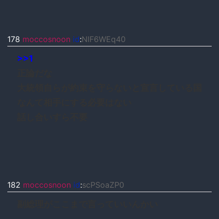
178
moccosnoon
id
:
NIF6WEq40
>>1
正論だな
大統領自らが約束を守らないと宣言している国
なんて相手にする必要はない
話し合いすら不要
182
moccosnoon
id
:
scPSoaZP0
副総理がここまで言っていいんかい