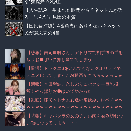
る“猛虎弁”の心理
【人生詰み】生まれた瞬間から？ネット民が語
る「詰んだ」原因の本質
【国民食打線】4番角煮はありえない？ネット
民が選ぶ真の4番
【悲報】吉岡里帆さん、アドリブで相手役の手を
取りお●ぱいに押し当ててしまう
【驚愕】ドラクエ6をとんでもないクオリティで
アニメ化してしまったAI動画がこちらｗｗｗｗｗ
【朗報】本田望結、久しぶりにセクシー巨乳投
稿！やっぱりお●ぱいでかかった！
【動画】移民ベトナム女達の宅飲み、レベチｗｗ
ｗｗｗｗｗｗｗｗｗｗｗｗｗｗｗｗｗｗｗｗｗｗ
【悲報】キャバクラの女の子、お肉を噛み切れな
い顎になってしまう・・・