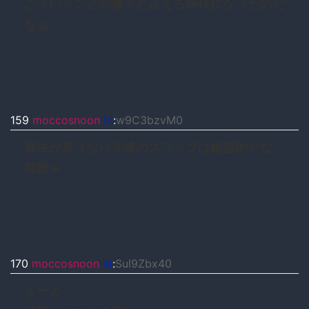
こういうことが堂々と言える時代になったのだ
なぁ
159
moccosnoon
id
:
w9C3bzvM0
麻生が言うなら今後のスワップは絶望的だな
韓国ｗ
170
moccosnoon
id
:
SuI9Zbx40
えーと