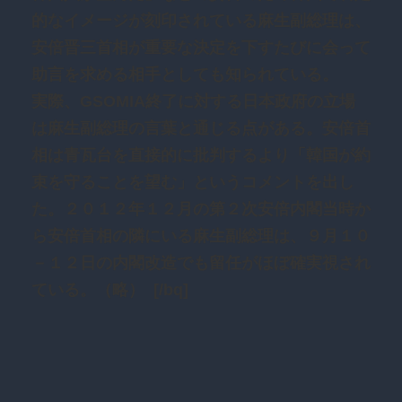
的なイメージが刻印されている麻生副総理は、
安倍晋三首相が重要な決定を下すたびに会って
助言を求める相手としても知られている。
実際、GSOMIA終了に対する日本政府の立場
は麻生副総理の言葉と通じる点がある。安倍首
相は青瓦台を直接的に批判するより「韓国が約
束を守ることを望む」というコメントを出し
た。２０１２年１２月の第２次安倍内閣当時か
ら安倍首相の隣にいる麻生副総理は、９月１０
－１２日の内閣改造でも留任がほぼ確実視され
ている。（略） [/bq]