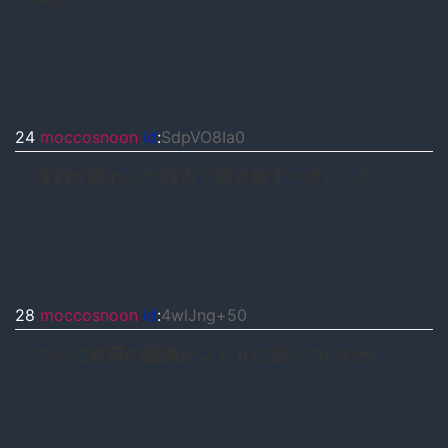
24
moccosnoon
id
:
SdpVO8Ia0
冷戦が終わった時点で突き放すべきだった
28
moccosnoon
id
:
4wlJng+50
ついに政府の認識が２ｃｈに追いついたか