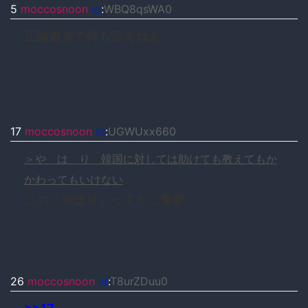
5
moccosnoon
id
:
WBQ8qsWA0
正論過ぎて何も言えねえ
17
moccosnoon
id
:
UGWUxx660
＞や は り 韓国に対しては助けても教えてもか
かわってもいけない
この「やはり」ってとこ重要
26
moccosnoon
id
:
T8urZDuu0