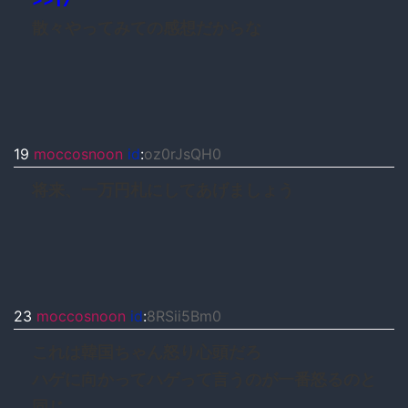
>>17
散々やってみての感想だからな
19
moccosnoon
id
:
oz0rJsQH0
将来、一万円札にしてあげましょう
23
moccosnoon
id
:
8RSii5Bm0
これは韓国ちゃん怒り心頭だろ
ハゲに向かってハゲって言うのが一番怒るのと
同じ