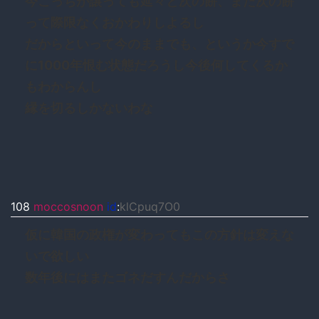
今こっちが譲っても延々と次の餅、また次の餅
って際限なくおかわりしよるし
だからといって今のままでも、というか今すで
に1000年恨む状態だろうし今後何してくるか
もわからんし
縁を切るしかないわな
108
moccosnoon
id
:
klCpuq7O0
仮に韓国の政権が変わってもこの方針は変えな
いで欲しい
数年後にはまたゴネだすんだからさ