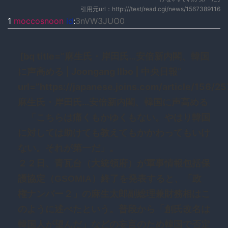
引用元url：http:///test/read.cgi/news/1567389116
1
moccosnoon
id
:
3nVW3JUO0
[bq title=”麻生氏・岸田氏…安倍新内閣、韓国
に声高める | Joongang Ilbo | 中央日報”
url=”https://japanese.joins.com/article/156/2
麻生氏・岸田氏…安倍新内閣、韓国に声高める
「こちらは痛くもかゆくもない。やはり韓国
に対しては助けても教えてもかかわってもいけ
ない。それが第一だ」。
２２日、青瓦台（大統領府）が軍事情報包括保
護協定（GSOMIA）終了を発表すると、「政
権ナンバー２」の麻生太郎副総理兼財務相はこ
のように述べたという。普段から「創氏改名は
韓国人が望んだ」などの妄言のため韓国で否定