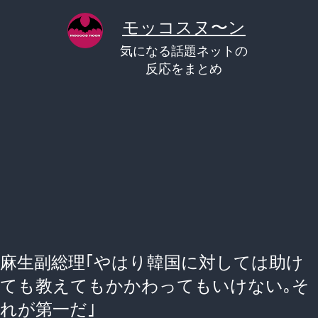
コ
モッコスヌ〜ン
ン
気になる話題ネットの
テ
反応をまとめ
ン
ツ
へ
ス
キ
ッ
プ
麻生副総理｢やはり韓国に対しては助け
ても教えてもかかわってもいけない｡そ
れが第一だ｣