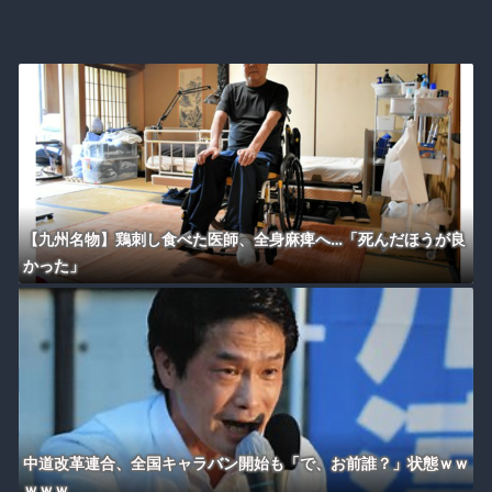
【九州名物】鶏刺し食べた医師、全身麻痺へ…「死んだほうが良
かった」
中道改革連合、全国キャラバン開始も「で、お前誰？」状態ｗｗ
ｗｗｗ