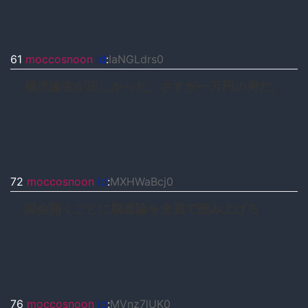
61
moccosnoon
id
:
IaNGLdrs0
福沢諭吉が正しかった。さすが一万円の男だ。
72
moccosnoon
id
:
MXHWaBcj0
国会開くごとに脱亜論を全員で読み上げろ
76
moccosnoon
id
:
MVnz7lUK0