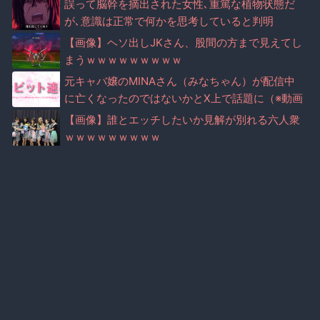
誤って脳幹を摘出された女性､重篤な植物状態だ
が､意識は正常で何かを思考していると判明
【画像】ヘソ出しJKさん、股間の方まで見えてし
まうｗｗｗｗｗｗｗｗｗ
元キャバ嬢のMINAさん（みなちゃん）が配信中
に亡くなったのではないかとX上で話題に（※動画
あり）
【画像】誰とエッチしたいか見解が別れる六人衆
ｗｗｗｗｗｗｗｗｗ