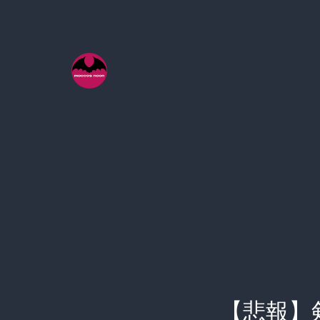
コ
ン
テ
ン
ツ
へ
ス
キ
ッ
プ
【悲報】