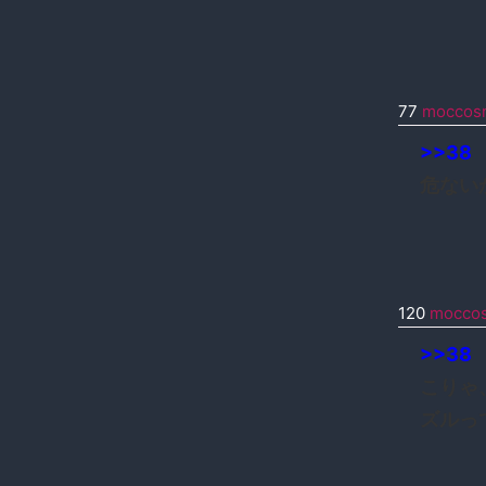
77
moccos
>>38
危ない
120
mocco
>>38
こりゃ
ズルっ