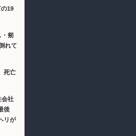
の19
ス・剱
倒れて
、死亡
性会社
最後
ヘリが