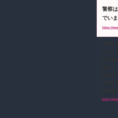
警察は
でいま
https://ww
当時の
白いT
紺の短
黒のス
紺色の
水色の
蛍光色
https://tw
↓