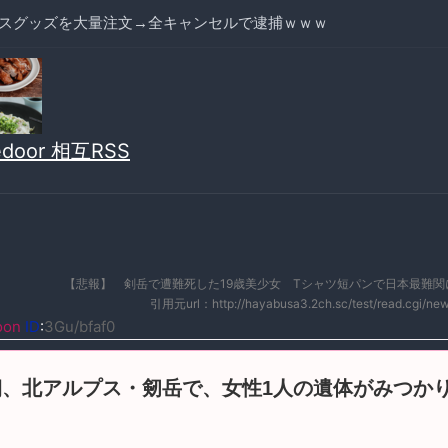
スグッズを大量注文→全キャンセルで逮捕ｗｗｗ
vedoor 相互RSS
【悲報】 剣岳で遭難死した19歳美少女 Tシャツ短パンで日本最難関
引用元url：http://hayabusa3.2ch.sc/test/read.cgi/ne
oon
ID
:
3Gu/bfaf0
朝、北アルプス・剱岳で、女性1人の遺体がみつか