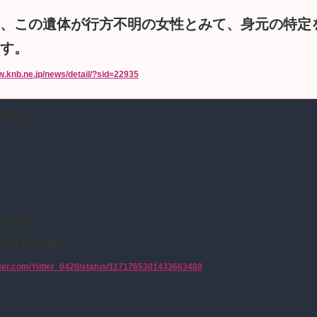
、この遺体が行方不明の女性とみて、身元の特定
す。
w.knb.ne.jp/news/detail/?sid=22935
服装は
シャツ
パン
パッツ
リュックサック
登山靴
の黄色の帽子
itter.com/Yutler_0420/status/1171765301433663488