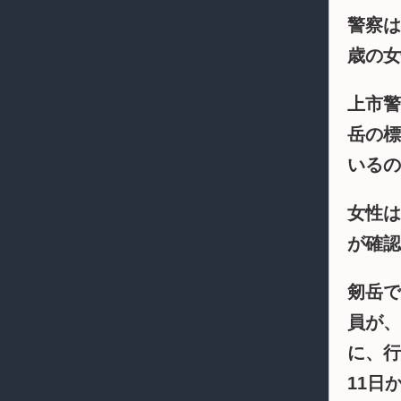
警察は
歳の女
上市警
岳の標
いるの
女性は
が確認
剱岳で
員が、
に、行
11日