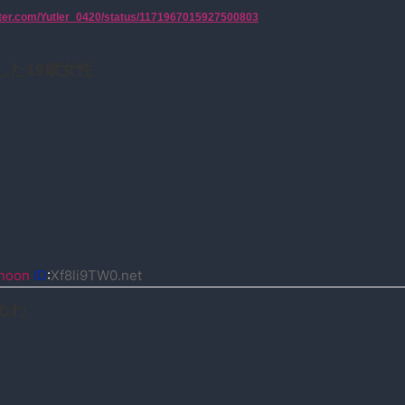
itter.com/Yutler_0420/status/1171967015927500803
した19歳女性
noon
ID
:
Xf8li9TW0.net
ぬわ