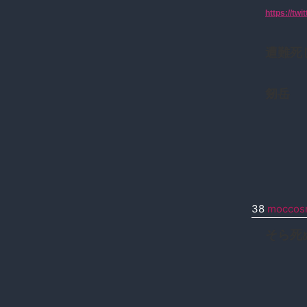
https://tw
遭難死
剱岳
38
moccos
そら死