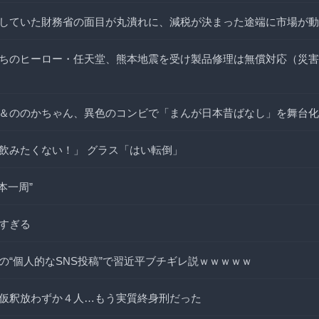
していた財務省の面目が丸潰れに、減税が決まった途端に市場が動
ちのヒーロー・任天堂、熊本地震を受け製品修理は無償対応（災害
＆ののかちゃん、異色のコンビで「まんが日本昔ばなし」を舞台化
飲みたくない！」 グラス「はい転倒」
本一周”
すぎる
の“個人的なSNS投稿”で習近平ブチギレ説ｗｗｗｗｗ
仮釈放わずか４人…もう実質終身刑だった