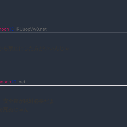
noon
ID
:
IRUuopVw0.net
から禁止にした方がいいんじゃ
snoon
ID
:
.net
、安全帯が絶対必要だよ
で死ぬじゃん