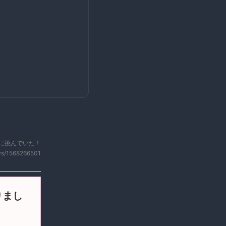
に挑んでいた！
ws/1568266501
りまし