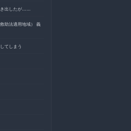
き出したが……
救助法適用地域） 義
してしまう