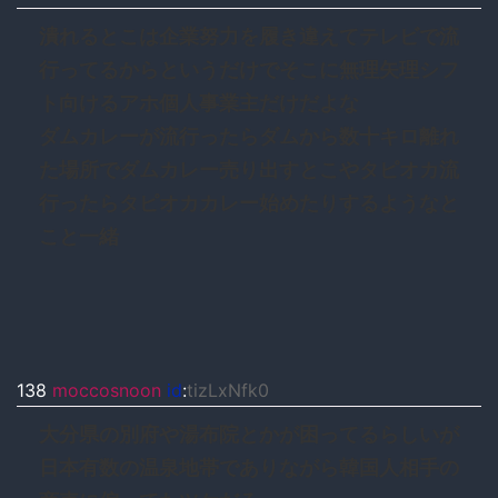
潰れるとこは企業努力を履き違えてテレビで流
行ってるからというだけでそこに無理矢理シフ
ト向けるアホ個人事業主だけだよな
ダムカレーが流行ったらダムから数十キロ離れ
た場所でダムカレー売り出すとこやタピオカ流
行ったらタピオカカレー始めたりするようなと
こと一緒
138
moccosnoon
id
:
tizLxNfk0
大分県の別府や湯布院とかが困ってるらしいが
日本有数の温泉地帯でありながら韓国人相手の