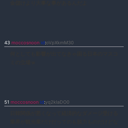
金儲けより大事な事があるんだよ
43
moccosnoon
id
:
oVpXkmM30
何としても影響が出てなきゃ困る日本のマスコ
ミの立場ｗ
51
moccosnoon
id
:
yq2kIaDO0
日韓関係が悪くなって経済的なダメージ受ける
業界が観光業だけだってのも脱力ものだけどな