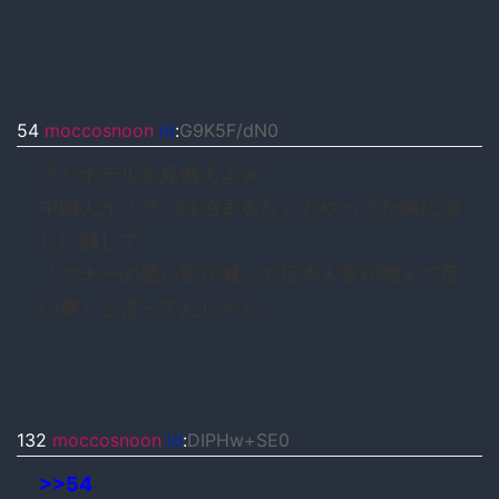
54
moccosnoon
id
:
G9K5F/dN0
アパホテルを見倣えよｗ
中国人が「アパは泊まるな」とやってた時に涼
しい顔して
「マナーの悪い客が減って日本人客が増えて良
い事」と言ってたじゃん
132
moccosnoon
id
:
DIPHw+SE0
>>54