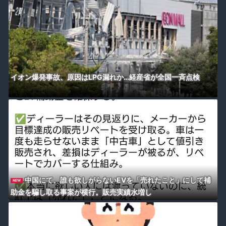
イオン爆発事故、原因はLPG漏れか…経産省が全国一斉点検
中国にて、誰も欲しがらないEVを「売れたこと」にして補
NEW
助金を騙し取る事案が横行。販売実績水増し