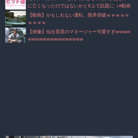
に亡くなったのではないかとX上で話題に（※動画
あり）
【動画】かもしれない運転、限界突破ｗｗｗｗｗ
ｗｗｗｗ
【画像】仙台育英のマネージャー可愛すぎwwww
wwwwwwwwwwwwwww