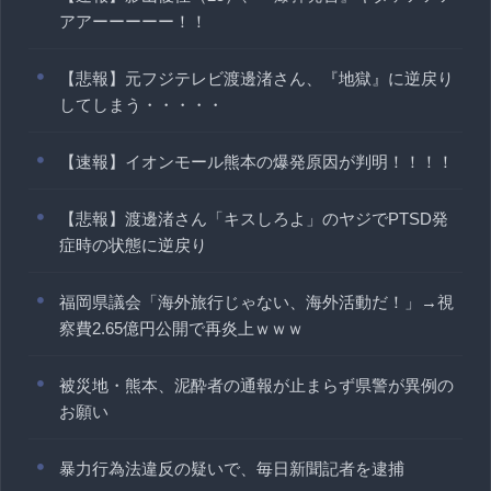
アアーーーーー！！
【悲報】元フジテレビ渡邊渚さん、『地獄』に逆戻り
してしまう・・・・・
【速報】イオンモール熊本の爆発原因が判明！！！！
【悲報】渡邊渚さん「キスしろよ」のヤジでPTSD発
症時の状態に逆戻り
福岡県議会「海外旅行じゃない、海外活動だ！」→視
察費2.65億円公開で再炎上ｗｗｗ
被災地・熊本、泥酔者の通報が止まらず県警が異例の
お願い
暴力行為法違反の疑いで、毎日新聞記者を逮捕