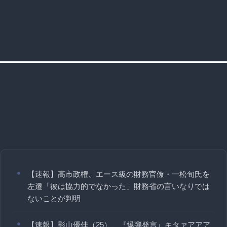
【速報】高市政権、エース級の財務官僚・一松旬氏を
左遷「彼は協力的でなかった」財務省の言いなりでは
ないことが判明
【速報】影山優佳（25）、『爆弾発言』キタァアアア