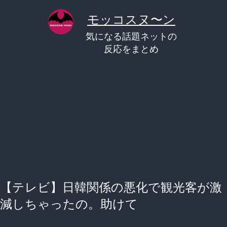
コ
モッコスヌ〜ン
ン
気になる話題ネットの
テ
反応をまとめ
ン
ツ
へ
ス
キ
ッ
プ
【テレビ】日韓関係の悪化で観光客が激
減しちゃったの。助けて