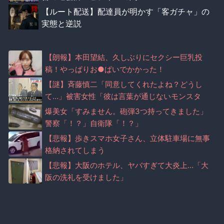
【ルート配送】配達員が明かす「客ガチャ」の
実態と逆説
【朗報】本田望結、久しぶりにセクシー巨乳投
稿！やっぱりお●ぱいでかかった！
【謎】斉藤慎二「同意してくれたよね？どうし
て…」被害女性「彼は言葉が通じないモンスタ
ー」
爆美女「すみません。砲弾3つ持ってきました」
警察「！？」自衛隊「！？」
【悲報】歩きスマホ女子さん、立体駐車場に無事
格納されてしまう
【悲報】大阪のホテル、ヤバすぎて大炎上…「大
阪の洗礼を受けました」