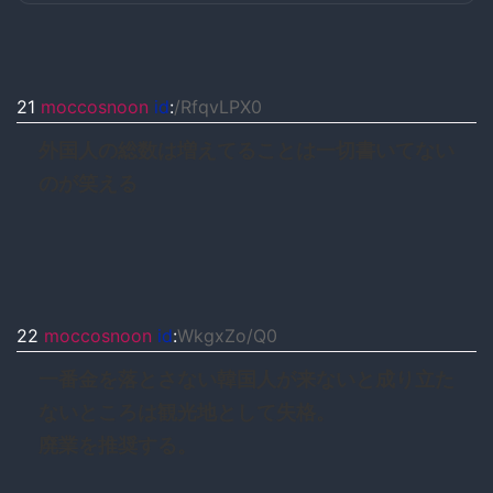
21
moccosnoon
id
:
/RfqvLPX0
外国人の総数は増えてることは一切書いてない
のが笑える
22
moccosnoon
id
:
WkgxZo/Q0
一番金を落とさない韓国人が来ないと成り立た
ないところは観光地として失格。
廃業を推奨する。