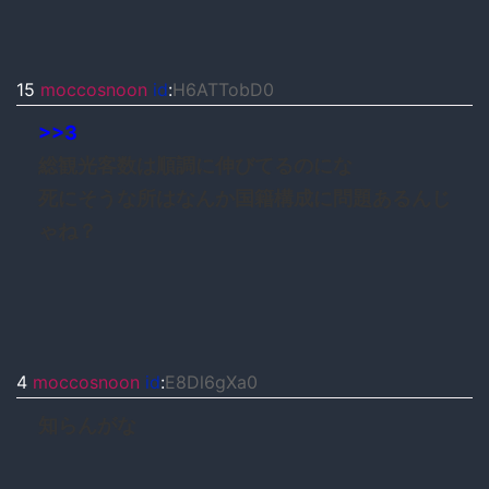
15
moccosnoon
id
:
H6ATTobD0
>>3
総観光客数は順調に伸びてるのにな
死にそうな所はなんか国籍構成に問題あるんじ
ゃね？
4
moccosnoon
id
:
E8Dl6gXa0
知らんがな