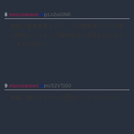
8
moccosnoon
id
:
yLn2oiON0
韓国人観光客来なくなって台湾東南アジア方面
の誘致にシフトした観光地は大成功をおさめて
いますが何か？
9
moccosnoon
id
:
m/52VTjG0
韓国に媚びてるやつが罰当たってるだけやん。