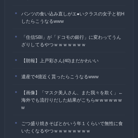
パンツの食い込み直しがエ●いクラスの女子と初H
したらこうなるwww
「住信SBI」が「ドコモの銀行」に変わってうん
ざりしてるやつｗｗｗｗｗｗｗ
【朗報】上戸彩さん(40)まだかわいい
遺産で4億近く貰ったらこうなるwww
【画像】「マスク美人さん、また我々を欺く」←
海外でも流行りだした結果がこちらw w w w w w
w
ごつ盛り焼きそばとかいう年１くらいで無性に食
いたくなるやつｗｗｗｗｗｗｗｗ