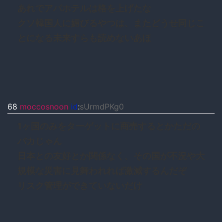
あれでアパホテルは格を上げたな
クソ韓国人に媚びるやつは、またどうせ同じこ
とになる未来すらも読めないあほ
68
moccosnoon
id
:
sUrmdPKg0
1ヶ国のみをターゲットに商売するとかただの
バカじゃん
日本との友好とか関係なく、その国が不況や大
規模な災害に見舞われれば激減するんだぞ
リスク管理ができていないだけ