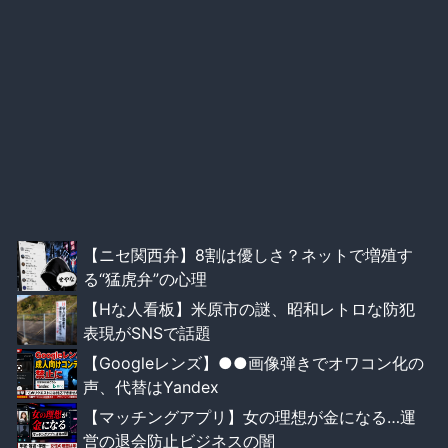
【ニセ関西弁】8割は優しさ？ネットで増殖す
る“猛虎弁”の心理
【Hな人看板】米原市の謎、昭和レトロな防犯
表現がSNSで話題
【Googleレンズ】●●画像弾きでオワコン化の
声、代替はYandex
【マッチングアプリ】女の理想が金になる…運
営の退会防止ビジネスの闇