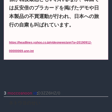
は反安倍のプラカードを掲げたデモや日
本製品の不買運動が行われ、日本への旅
行の自粛も叫ばれています。
https://headlines.yahoo.co.jp/videonews/ann?a=20190912-
00000069-ann-int
3
moccosnoon
id
:
D3ZZ6HZ/0
ネトウヨのせい