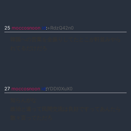
25
moccosnoon
id
:
+RdzQ42n0
韓国への営業を全振りしてたとこが軒並みやら
れてるだけだろ
27
moccosnoon
id
:
YDDI0XuX0
知らんがな
政治と違って民間交流は良好ですってあんたら
散々言ってただろ