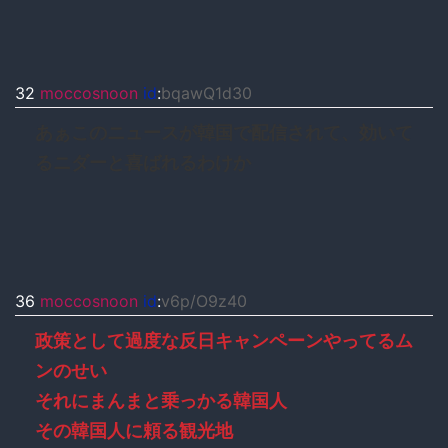
32
moccosnoon
id
:
bqawQ1d30
あぁこのニュースが韓国で配信されて、効いて
るニダーと喜ばれるわけか
36
moccosnoon
id
:
v6p/O9z40
政策として過度な反日キャンペーンやってるム
ンのせい
それにまんまと乗っかる韓国人
その韓国人に頼る観光地