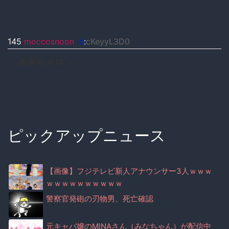
145
moccosnoon
id
:
cKeyyL3D0
あきらメロン
ピックアップニュース
【画像】フジテレビ新人アナウンサー3人ｗｗｗ
ｗｗｗｗｗｗｗｗｗｗ
警察官発砲の刃物男、死亡確認
元キャバ嬢のMINAさん（みなちゃん）が配信中