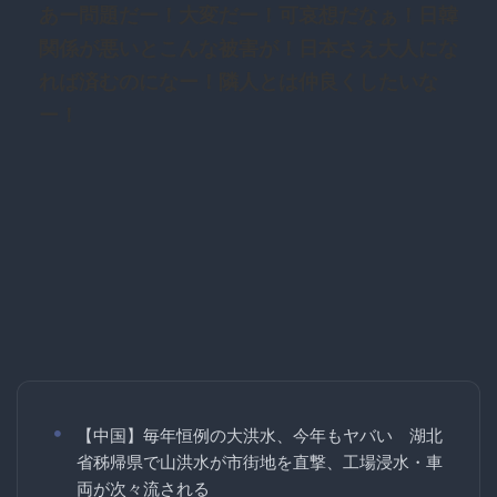
あー問題だー！大変だー！可哀想だなぁ！日韓
関係が悪いとこんな被害が！日本さえ大人にな
れば済むのになー！隣人とは仲良くしたいな
ー！
【中国】毎年恒例の大洪水、今年もヤバい 湖北
省秭帰県で山洪水が市街地を直撃、工場浸水・車
両が次々流される