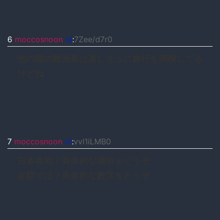
6
moccosnoon
id
:
7Zee/d7r0
他の国の観光客は楽しそうに旅行を満喫してる
けどね
7
moccosnoon
id
:
vvl1iLMB0
日本各地？具体的な場所をどうぞ
金額では？具体的な数字をどうぞ