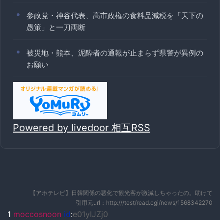
参政党・神谷代表、高市政権の食料品減税を「天下の
愚策」と一刀両断
被災地・熊本、泥酔者の通報が止まらず県警が異例の
お願い
Powered by livedoor 相互RSS
【アホテレビ】日韓関係の悪化で観光客が激減しちゃったの。助けて
引用元url：http:///test/read.cgi/news/1568342270
1
moccosnoon
id
:
e01yIJZj0