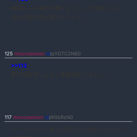
韓国からの来訪が減りましたって宣伝したら、
ほかの国の客が増えたりして。
125
moccosnoon
id
:
qYGTC2N60
>>112
菅官房長官によると実際増えてるらしい
117
moccosnoon
id
:
iKltbRzN0
ローストビーフ丼とか流行りが終わっただけで