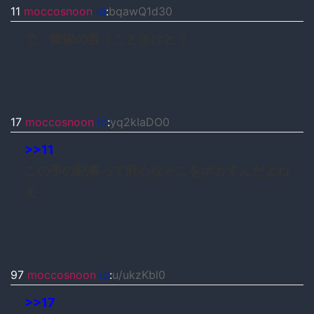
11
moccosnoon
id
:
bqawQ1d30
で、韓国の言うこときけと？
17
moccosnoon
id
:
yq2kIaDO0
>>11
この手の記事って肝心なそこをボカすんだよね
え
97
moccosnoon
id
:
u/ukzKbl0
>>17