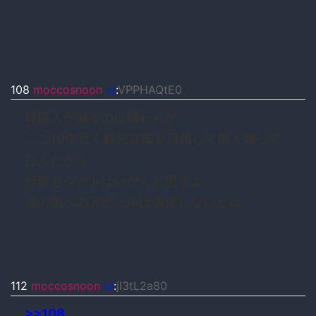
108
moccosnoon
id
:
VPPHAQtE0
韓国人が減るのは構わんが
ここ10年近く観光立国を目指して散々煽って
たんだから
行政もシカトはいかんと思うよ
他の国へのアピールは強化しないとね
112
moccosnoon
id
:
jI3tL2a80
>>108