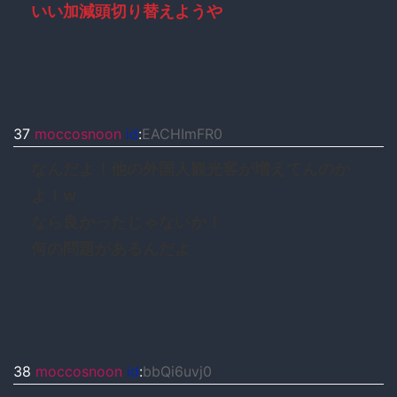
いい加減頭切り替えようや
37
moccosnoon
id
:
EACHImFR0
なんだよ！他の外国人観光客が増えてんのか
よ！w
なら良かったじゃないか！
何の問題があるんだよ
38
moccosnoon
id
:
bbQi6uvj0