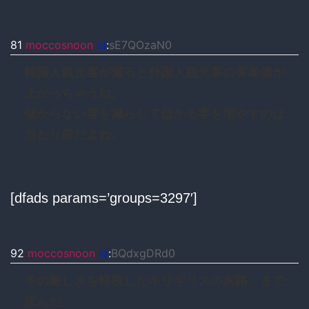
81
moccosnoon
id
:
sE7QOzaN0
韓国人観光客が減ると外国人観光客の客単価が
上がっちゃうね。
儲からない客を減らして儲かる客を増やすのは
当たり前だよね。
[dfads params=’groups=3297′]
92
moccosnoon
id
:
BQdxgDRd0
冬の厳しさを軽視したキリギリスの末路、まで
読んだ