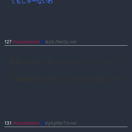
てもしゃーないわ
127
moccosnoon
ID
:
kjdL/NeOp.net
死刑になるやつめっちゃ少ないしどうでもいい
やろ
交通事故死の方が多いんだから車を廃止するべ
き
131
moccosnoon
ID
:
lg4gWplTd.net