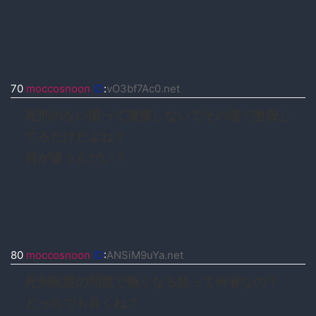
70
moccosnoon
ID
:
vO3bf7Ac0.net
死刑のない国って逮捕しないでその場で射殺し
てるだけだよね？
何が違うんだい？
80
moccosnoon
ID
:
ANSiM9uYa.net
死刑制度の問題で熱くなる奴って何者なの？
どっちでも良くね？