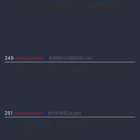
許されないのは立場利用して性奴隷制度続けて
るお前らだろ
249
moccosnoon
ID
:
HWRmUWGKM.net
死刑がなければキリスト教は栄えてなかった
251
moccosnoon
ID
:
InHH49iJa.net
つか死刑反対派に冤罪で取り返しのつかないこ
とをあげてる奴がいるが