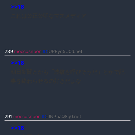
>>16
これは公正公明なマスメディア
239
moccosnoon
ID
:
UPEyq5U0d.net
>>16
朝日新聞とかも「波紋を呼びそうだ」とかで記
事を終わらせるの好きだよな
291
moccosnoon
ID
:
JNPpaQ8q0.net
>>16