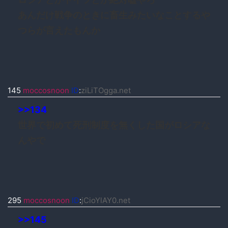
あんだけ戦争のときに畜生みたいなことするや
つらが言えたもんか
145
moccosnoon
ID
:
ziLiTOgga.net
>>134
世界で初めて死刑制度を無くした国がロシアな
んやで
295
moccosnoon
ID
:
jCioYlAY0.net
>>145