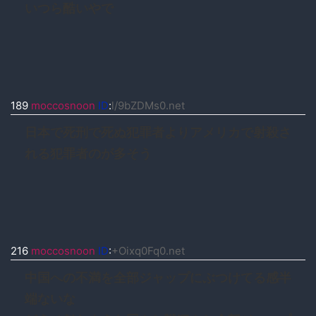
いつら酷いやで
189
moccosnoon
ID
:
l/9bZDMs0.net
日本で死刑で死ぬ犯罪者よりアメリカで射殺さ
れる犯罪者のが多そう
216
moccosnoon
ID
:
+Oixq0Fq0.net
中国への不満を全部ジャップにぶつけてる感半
端ないな