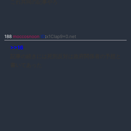
これ共同の記事やろ
188
moccosnoon
ID
:
x1CIap9x0.net
>>16
記事の続きには死刑反対は政府関係者の予想と
書いてあった