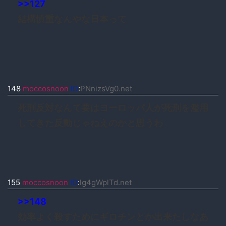
>>127
結構慎重なんやな日本って
148
moccosnoon
ID
:
PNnizsVg0.net
死刑反対なんて要はヨーロッパ人が死刑を濫用
してきた反動じゃねえのかと思うわ
155
moccosnoon
ID
:
lg4gWplTd.net
>>148
効率よく殺すためにギロチンとか出来たしなあ