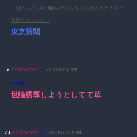
＞日本政府に死刑制度廃止を働き掛けるかどうかが
注目されている。
東京新聞
19
moccosnoon
ID
:
SFIVXRyc0.net
>>16
世論誘導しようとしてて草
23
moccosnoon
ID
:
BxwZnGOZ0.net