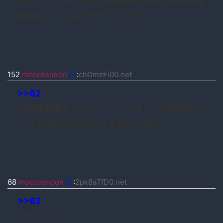
ーといった国々からは死刑制度がある国の事を
軽蔑されとるんが分からんのか？
152
moccosnoon
ID
:
chDmzFi00.net
>>62
IS戦闘員捕まえたらイランに送って代理死刑や
らせる国に文句言われる筋合い無し
68
moccosnoon
ID
:
2pk8a7fD0.net
>>62
それだけ？