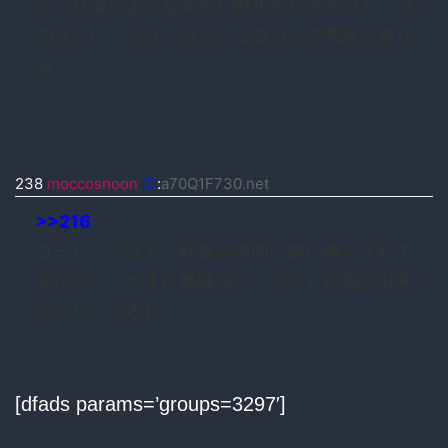
どうせ似たような国やし戦犯やし全部ジャップ
のせいにしとけ、みたいな白カスの悪意を感じ
る
238
moccosnoon
ID
:
a70Q1F730.net
>>216
ヨーロッパはもう軒並み中国に飼い慣らされて
るからな、たまに嫌味言うぐらいしか抵抗出来
なくなってるし
[dfads params=’groups=3297′]