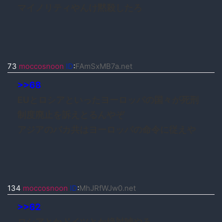
マイノリティやんけ黙殺したろ
73
moccosnoon
ID
:
FAmSxMB7a.net
>>68
EUとロシアといったヨーロッパの国々が死刑
制度廃止を訴えとるんやぞ
アジアのバカ共はヨーロッパの命令に従えや
134
moccosnoon
ID
:
MhJRfWJw0.net
>>62
ロシアとかドイツとか絶対嘘やろ