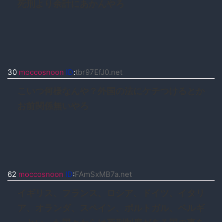
死刑より余計にあかんやろ
30
moccosnoon
ID
:
tbr97EfJ0.net
こいつ何様なんや？外国の法にケチつけるとか
お前関係無いやろ
62
moccosnoon
ID
:
FAmSxMB7a.net
イギリス、フランス、ロシア、ドイツ、イタリ
ア、オランダ、スペイン、ポルトガル、ベルギ