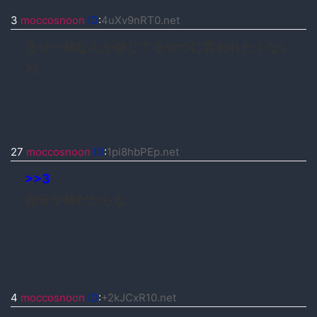
3
moccosnoon
ID
:
4uXv9nRT0.net
るせー神なんか信じてるやつに言われたくない
わ
27
moccosnoon
ID
:
1pi8hbPEp.net
>>3
自分が神だからな
4
moccosnoon
ID
:
+2kJCxR10.net