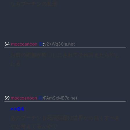
なおプーチンの私刑
64
moccosnoon
ID
:
y2+Wq30la.net
お前の親族が皆〇しにされてそれ言えたら許し
たる
69
moccosnoon
ID
:
FAmSxMB7a.net
>>64
あのプーチンも死刑制度は世界から無くすべき
やと考えてるんやで