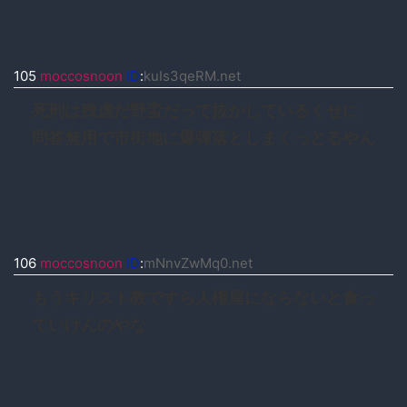
105
moccosnoon
ID
:
kuIs3qeRM.net
死刑は残虐だ野蛮だって抜かしているくせに
問答無用で市街地に爆弾落としまくっとるやん
106
moccosnoon
ID
:
mNnvZwMq0.net
もうキリスト教ですら人権屋にならないと食っ
ていけんのやな