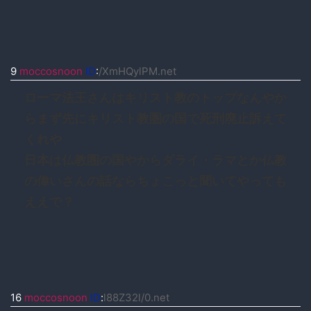
9
moccosnoon
ID
:
/XmHQylPM.net
ローマ法王さんはキリスト教のトップなんやか
らまず先にキリスト教圏の国で死刑廃止訴えて
くれや
日本は仏教圏の国やからダライ・ラマとか仏教
の偉いさんの話ならちょこっと聞いてやっても
ええで？
16
moccosnoon
ID
:
l88Z32l/0.net