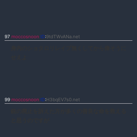
97
moccosnoon
ID
:
9tdTWvANa.net
身内のショタロリレイプ無くしてから偉そうに
せえよ
99
moccosnoon
ID
:
H3bqEV7s0.net
銃の廃止を訴えた方が多くの善良な命を救える
と思うのですが