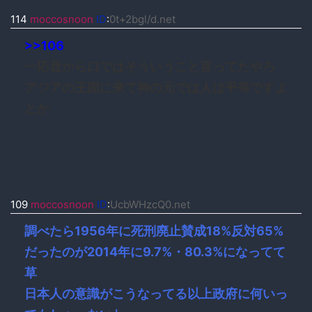
114
moccosnoon
ID
:
0t+2bgl/d.net
>>106
一応昔から口ではそういうこと言ってたやろ
アジアの王国に来て神の元では人は平等ですよ
とか
109
moccosnoon
ID
:
UcbWHzcQ0.net
調べたら1956年に死刑廃止賛成18%反対65%
だったのが2014年に9.7%・80.3%になってて
草
日本人の意識がこうなってる以上政府に何いっ