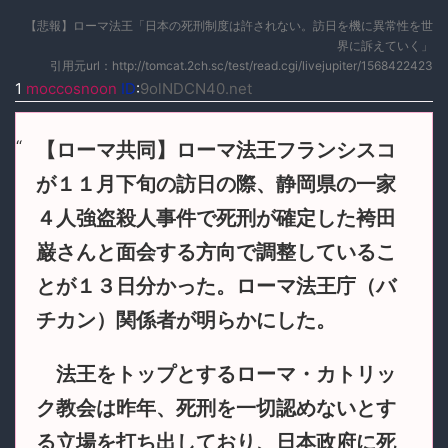
【悲報】ローマ法王「日本の死刑制度は許されない。訪日を機に異常性を世
界に訴えていく」
引用元url：http://tomcat.2ch.sc/test/read.cgi/livejupiter/1568422423
1
moccosnoon
ID
:
9olNDCN40.net
【ローマ共同】ローマ法王フランシスコ
が１１月下旬の訪日の際、静岡県の一家
４人強盗殺人事件で死刑が確定した袴田
巌さんと面会する方向で調整しているこ
とが１３日分かった。ローマ法王庁（バ
チカン）関係者が明らかにした。
法王をトップとするローマ・カトリッ
ク教会は昨年、死刑を一切認めないとす
る立場を打ち出しており、日本政府に死