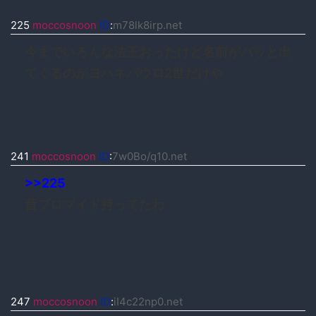
225
moccosnoon
ID
:
m78lk8irp.net
今までいろんな法王おったけど名前がパッと出
てくるのがヨハネパウロ2世だけや
241
moccosnoon
ID
:
7w0Bo/q10.net
>>225
昔ブロマイド持ってたわ
247
moccosnoon
ID
:
iI4c22np0.net