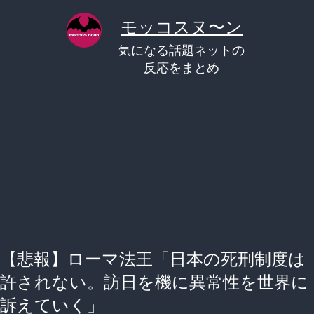
コ
モッコスヌ〜ン
ン
気になる話題ネットの
テ
反応をまとめ
ン
ツ
へ
ス
キ
ッ
プ
【悲報】ローマ法王「日本の死刑制度は
許されない。訪日を機に異常性を世界に
訴えていく」