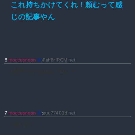
これ持ちかけてくれ！頼むって感
じの記事やん
6
moccosnoon
ID
:
Fah8rfRQM.net
世界中で行われるプロレス
7
moccosnoon
ID
:
auu77403d.net
内政干渉