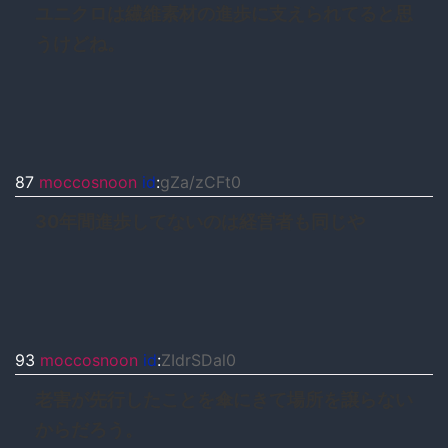
ユニクロは繊維素材の進歩に支えられてると思
うけどね。
87
moccosnoon
id
:
gZa/zCFt0
30年間進歩してないのは経営者も同じや
93
moccosnoon
id
:
ZIdrSDal0
老害が先行したことを傘にきて場所を譲らない
からだろう。