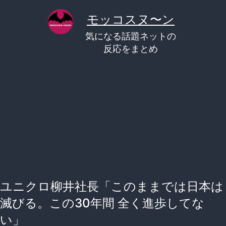
コ
モッコスヌ〜ン
ン
気になる話題ネットの
テ
反応をまとめ
ン
ツ
へ
ス
キ
ッ
プ
ユニクロ柳井社長「このままでは日本は
滅びる。この30年間 全く進歩してな
い」