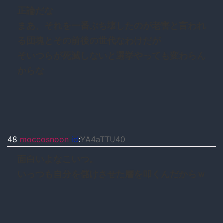
正論だな
まあ、それを一番ぶち壊したのが老害と言われ
る団塊とその前後の世代なわけだが
そいつらが死滅しないと選挙やっても変わらん
からな
48
moccosnoon
id
:
YA4aTTU40
面白いよなこいつ。
いっつも自分を儲けさせた層を叩くんだからｗ