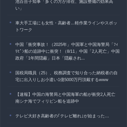
池百合子知事「多くの方が滞在、施設整備の効果高
い」
車大手工場にも女性・高齢者…軽作業ラインやスポッ
トワーク
中国「衝突事故！（2025年」中国軍と中国海警局「ﾌｨ
ﾘﾋﾟﾝ船の追跡中に衝突！（8/11」中国「2人死亡」中国
政府「1年間隠蔽」日本「隠蔽され...
国税局職員（25）、税務調査で知り合った納税者の自
宅に出入りしお小遣い1億5000万円頂戴するwww
【速報】中国の海警局と中国海軍の船が衝突2人死亡
南シナ海でフィリピン船を追跡中
テレビ大好き高齢者の｢テレビ離れ｣が始まった…