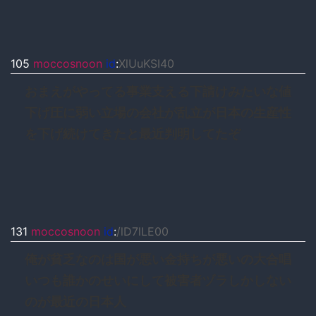
105
moccosnoon
id
:
XlUuKSI40
おまえがやってる事業支える下請けみたいな値
下げ圧に弱い立場の会社が乱立が日本の生産性
を下げ続けてきたと最近判明してたぞ
131
moccosnoon
id
:
/lD7lLE00
俺が貧乏なのは国が悪い金持ちが悪いの大合唱
いつも誰かのせいにして被害者ヅラしかしない
のが最近の日本人