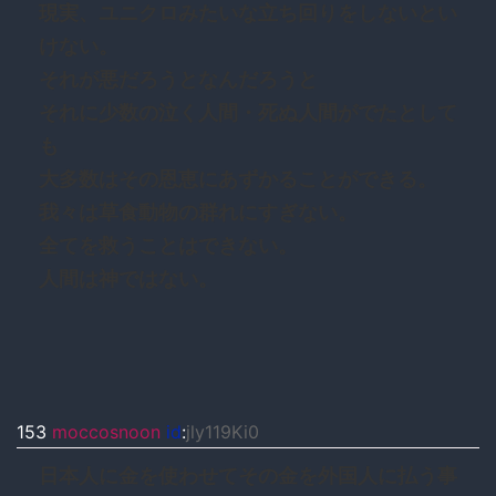
現実、ユニクロみたいな立ち回りをしないとい
けない。
それが悪だろうとなんだろうと
それに少数の泣く人間・死ぬ人間がでたとして
も
大多数はその恩恵にあずかることができる。
我々は草食動物の群れにすぎない。
全てを救うことはできない。
人間は神ではない。
153
moccosnoon
id
:
jly119Ki0
日本人に金を使わせてその金を外国人に払う事