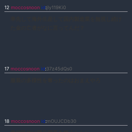
12
moccosnoon
id
:
jly119Ki0
率先して海外生産して国内製造業を無視し続け
た金の亡者がなに言ってんだ？
17
moccosnoon
id
:
37z45dQs0
服装の多様性を奪ったのはおまえやろ
18
moccosnoon
id
:
mOUJCDb30