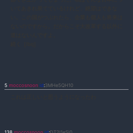
いてあきれ果てているけれど、絶望はできな
い。この国がつぶれたら、企業も個人も将来は
ないのですから。だからこそ大改革する以外に
道はないんですよ。
続く [/bq]
5
moccosnoon
id
:
3MHe5QH10
これは正しいと思うようになったわ
138
moccosnoon
id
:
DT2l1eSi0