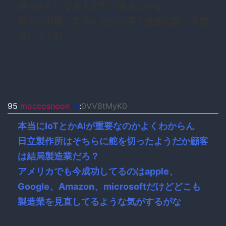
僕らみたいな老人が引っ張るじゃなく、
老人が邪魔してるんだから早く後進に譲って隠
居してくれ
95
moccosnoon
id
:
0VV8tMyK0
本当にIoTとかAIが重要なのかよくわからん
日立製作所はそちらに舵を切ったようだか顧客
は結局製造業だろ？
アメリカでも今成功してるのはapple、
Google、Amazon、microsoftだけどどこも
製造業を見直してるような気がするがな