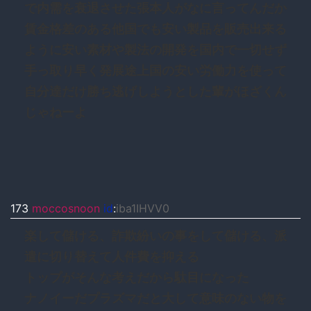
で内需を衰退させた張本人がなに言ってんだか
賃金格差のある他国でも安い製品を販売出来る
ように安い素材や製法の開発を国内で一切せず
手っ取り早く発展途上国の安い労働力を使って
自分達だけ勝ち逃げしようとした輩がほざくん
じゃねーよ
173
moccosnoon
id
:
iba1IHVV0
楽して儲ける、詐欺紛いの事をして儲ける、派
遣に切り替えて人件費を抑える
トップがそんな考えだから駄目になった
ナノイーだプラズマだと大して意味のない物を