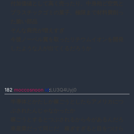
付加価値として高く売ったり、中身殆ど空気と
プラスチックゴミの菓子、極限まで材料費削っ
た脆い部品
そんな商売が増えすぎ
今後ノーベル賞を取ったリチウムイオンを開発
したような人が出てくるだろうか
182
moccosnoon
id
:
LU3Q4Uyj0
半導体とかたしか稼ごうとしたらアメリカにつ
ぶされたんじゃなかったか
稼ごうとするとつぶされるから今があるんだろ
車産業だって同じだ 稼ぎすぎると目をつけら