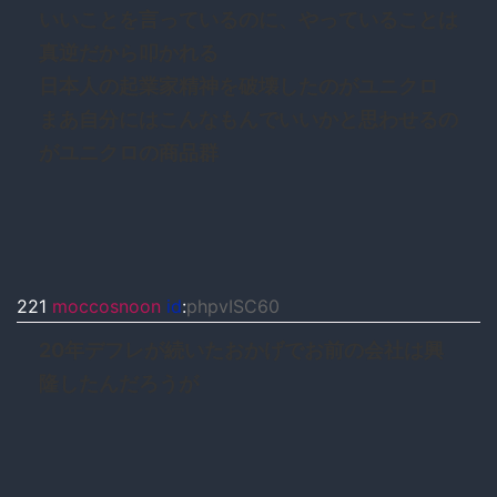
いいことを言っているのに、やっていることは
真逆だから叩かれる
日本人の起業家精神を破壊したのがユニクロ
まあ自分にはこんなもんでいいかと思わせるの
がユニクロの商品群
221
moccosnoon
id
:
phpvISC60
20年デフレが続いたおかげでお前の会社は興
隆したんだろうが