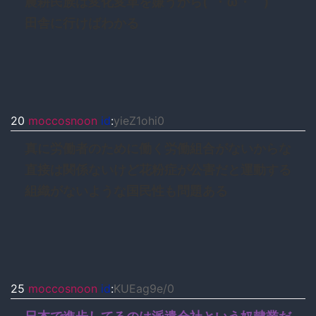
農耕民族は変化変革を嫌うから(´・ω・｀)
田舎に行けばわかる
20
moccosnoon
id
:
yieZ1ohi0
真に労働者のために働く労働組合がないからな
直接は関係ないけど花粉症が公害だと運動する
組織がないような国民性も問題ある
25
moccosnoon
id
:
KUEag9e/0