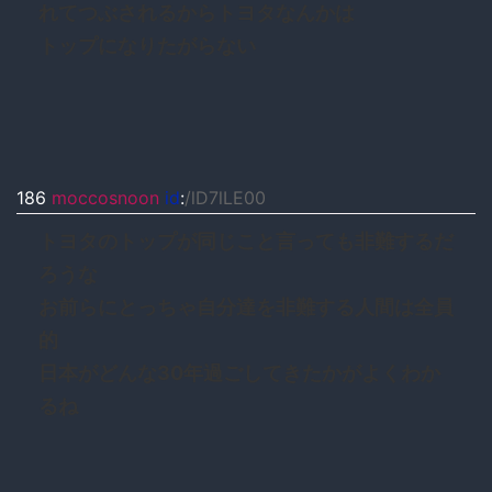
れてつぶされるからトヨタなんかは
トップになりたがらない
186
moccosnoon
id
:
/lD7lLE00
トヨタのトップが同じこと言っても非難するだ
ろうな
お前らにとっちゃ自分達を非難する人間は全員
的
日本がどんな30年過ごしてきたかがよくわか
るね