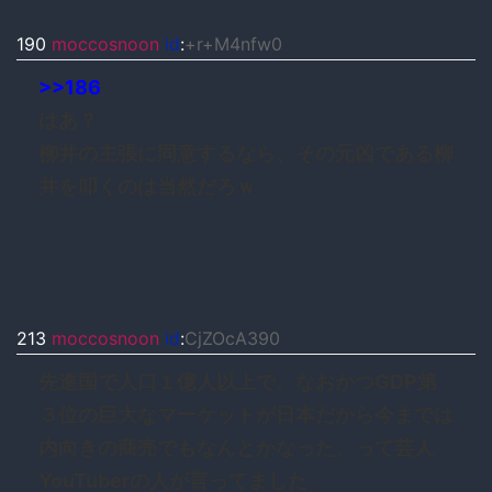
190
moccosnoon
id
:
+r+M4nfw0
>>186
はあ？
柳井の主張に同意するなら、その元凶である柳
井を叩くのは当然だろｗ
213
moccosnoon
id
:
CjZOcA390
先進国で人口１億人以上で、なおかつGDP第
３位の巨大なマーケットが日本だから今までは
内向きの商売でもなんとかなった、って芸人
YouTuberの人が言ってました