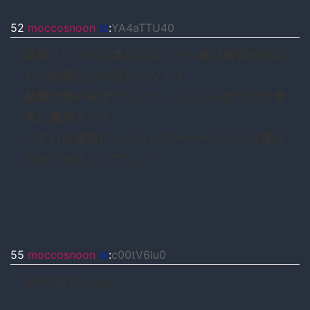
52
moccosnoon
id
:
YA4aTTU40
結局こいつらの本当に言いたい事は教育や技術
だの投資だのの話じゃなくて
裁量労働や高度プロフェッションを全ての労働
者に適用させて
いずれは雇用によらないウーバーみたいな働き
方をさせることでしょ？
55
moccosnoon
id
:
c00tV6Iu0
少子化だからね