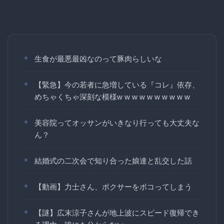
生食が最悪最凶なのって豚肉らしいな
【緊急】今の若者に急増している『コレ』依存、
めちゃくちゃ深刻な模様w w w w w w w w w w
美容院ってオッサンがいきなり行っても大丈夫な
ん？
結婚式の二次会で知り合った娘達と乱交した話
【動画】力士さん、ボクサーをボコってしまう
【謎】広末涼子さんが地上波にスピード復帰でき