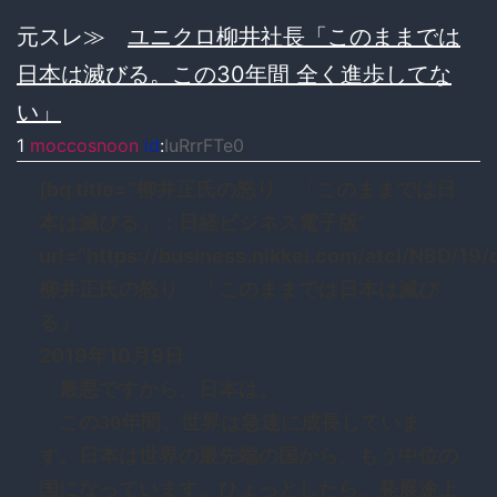
元スレ≫
ユニクロ柳井社長「このままでは
日本は滅びる。この30年間 全く進歩してな
い」
1
moccosnoon
id
:
IuRrrFTe0
[bq title=”柳井正氏の怒り 「このままでは日
本は滅びる」：日経ビジネス電子版”
url=”https://business.nikkei.com/atcl/NBD/19
柳井正氏の怒り 「このままでは日本は滅び
る」
2019年10月9日
最悪ですから、日本は。
この30年間、世界は急速に成長していま
す。日本は世界の最先端の国から、もう中位の
国になっています。ひょっとしたら、発展途上