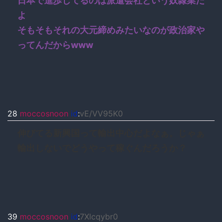
日本で進歩してるのは派遣会社という奴隷業だ
よ
そもそもそれの大元締めみたいなのが政治家や
ってんだからwww
28
moccosnoon
id
:
vE/VV95K0
伸びてる新興国って輸出中心だよなぁ。じゃぁ
輸出しないでどうやって稼ぐんだろうか？
39
moccosnoon
id
:
7Xlcqybr0