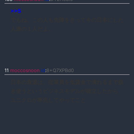
>>5
でもね、この人も先陣をきって今の日本にした
人達の１人だよ。
11
moccosnoon
id
:
8+Q7XPBd0
日本の衰退は、従業員を低賃金で潰れるまで扱
き使うというビジネスモデルが確立したから
ユニクロが率先してやってこと