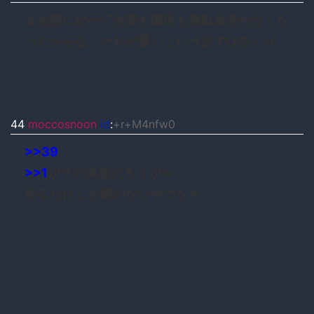
まあ昔に比べて企業も国民も無駄金使わなくな
ったからな。それが賢いという訳ではないが
44
moccosnoon
id
:
+r+M4nfw0
>>39
>>1
がその典型だろうがｗ
切るだけしか能のないやつなｗ