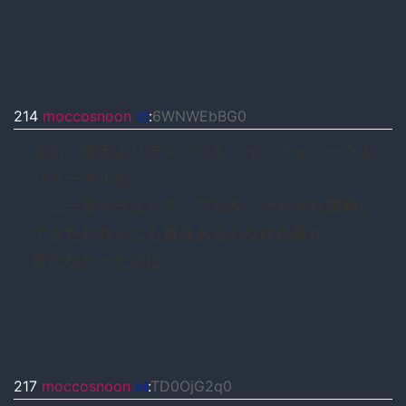
214
moccosnoon
id
:
6WNWEbBG0
まあ、楽天よりアマゾンを、インフォシークよ
りグーグルを、
ソニー京セラよりアップルを それぞれ愛用し
てきたおれらにも責任あるわなIT企業が
育たなかったのは
217
moccosnoon
id
:
TD0OjG2q0