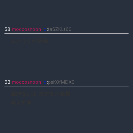
58
moccosnoon
id
:
taSZKLt60
ムカつくが正論
63
moccosnoon
id
:
psK0fMDX0
滅びないよ まだまだ余裕
考えすぎ