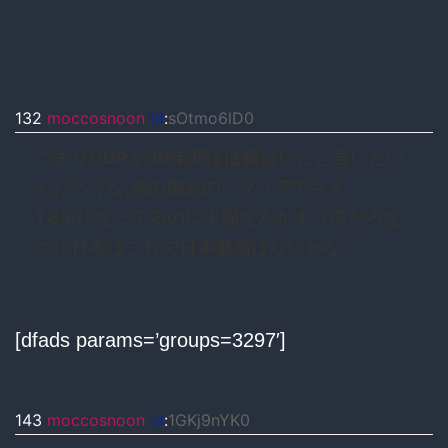
132
moccosnoon
id
:
sOtmo6lD0
つまりGDPが30年間ほぼ横ばいだと言いたい
んだろうな,他の国あのイタリアでさえ
1,6倍になってるのに中国なんか１０倍だろな
のに日本はこれで日本最高はないわな
[dfads params=’groups=3297′]
143
moccosnoon
id
:
1GKj9nYK0