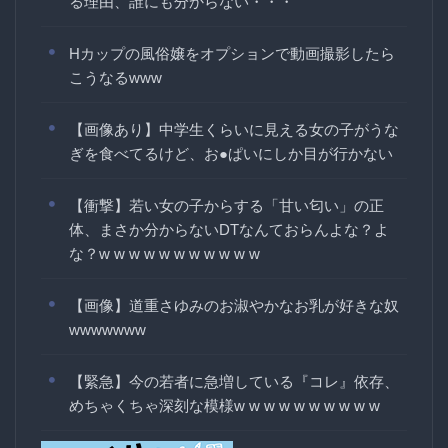
る理由、誰にも分からない・・・
Hカップの風俗嬢をオプションで動画撮影したら
こうなるwww
【画像あり】中学生くらいに見える女の子がうな
ぎを食べてるけど、お●ぱいにしか目が行かない
【衝撃】若い女の子からする「甘い匂い」の正
体、まさか分からないDTなんておらんよな？よ
な？w w w w w w w w w w w
【画像】道重さゆみのお淑やかなお乳が好きな奴
wwwwwww
【緊急】今の若者に急増している『コレ』依存、
めちゃくちゃ深刻な模様w w w w w w w w w w