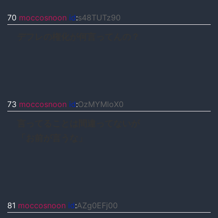
70
moccosnoon
id
:
s48TUTz90
デフレの権化が何言ってんの？
73
moccosnoon
id
:
OzMYMloX0
言ってることは間違ってないが
「お前が言うな」
81
moccosnoon
id
:
AZg0EFj00