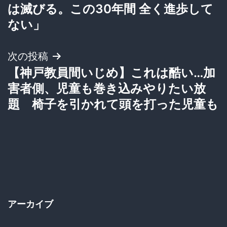
稿
は滅びる。この30年間 全く進歩して
ナ
ない」
ビ
次の投稿
ゲ
【神戸教員間いじめ】これは酷い…加
害者側、児童も巻き込みやりたい放
ー
題 椅子を引かれて頭を打った児童も
シ
ョ
ン
アーカイブ