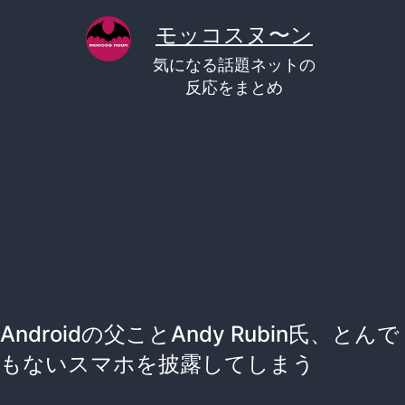
コ
モッコスヌ〜ン
ン
気になる話題ネットの
テ
反応をまとめ
ン
ツ
へ
ス
キ
ッ
プ
Androidの父ことAndy Rubin氏、とんで
もないスマホを披露してしまう