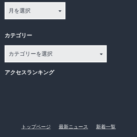
ア
ー
カ
イ
カテゴリー
ブ
カ
テ
ゴ
アクセスランキング
リ
ー
トップページ
最新ニュース
新着一覧