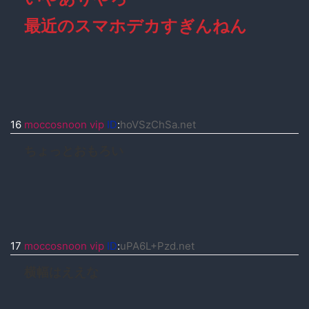
最近のスマホデカすぎんねん
16
moccosnoon vip
ID
:
hoVSzChSa.net
ちょっとおもろい
17
moccosnoon vip
ID
:
uPA6L+Pzd.net
横幅はええな