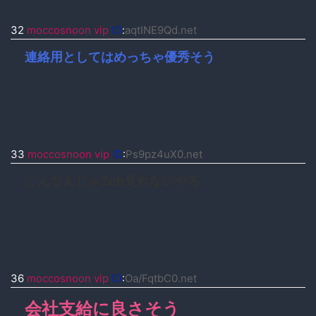
32
moccosnoon vip
ID
:
aqtINE9Qd.net
連絡用としてはめっちゃ優秀そう
33
moccosnoon vip
ID
:
Ps9pz4uX0.net
こんなんじゃ2ch見れないやろ
36
moccosnoon vip
ID
:
Oa/FqtbC0.net
会社支給に良さそう