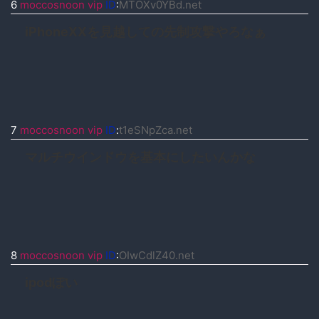
6
moccosnoon vip
ID
:
MTOXv0YBd.net
iPhoneXXを見越しての先制攻撃やろなぁ
7
moccosnoon vip
ID
:
t1eSNpZca.net
マルチウインドウを基本にしたいんかな
8
moccosnoon vip
ID
:
OIwCdlZ40.net
ipodぽい