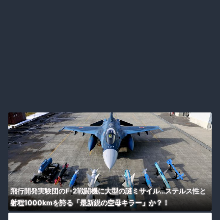
飛行開発実験団のF-2戦闘機に大型の謎ミサイル…ステルス性と
射程1000kmを誇る「最新鋭の空母キラー」か？！