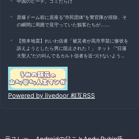
中国のビーチ。ゴミだらけ
原爆ドーム前に居座る”市民団体”を警官隊が排除、そ
の瞬間に周囲で見守っていた観客たちが……
【熊本地震】れいわ信者「被災者が高市早苗に惨状を
訴えようとしたら男に阻止された！」 ネット「“日蓮
大聖人”だの叫んでるカルト信者を近づけないよう...
Powered by livedoor 相互RSS
元スレ≫
Androidの父ことAndy Rubin氏、