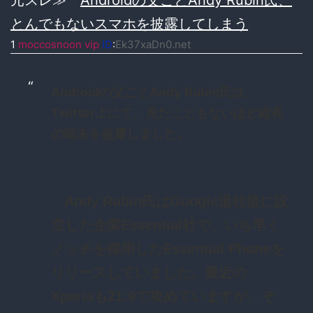
とんでもないスマホを披露してしまう
1
moccosnoon vip
ID
:
Ek37xaDn0.net
Androidの父ことAndy Rubin氏は、
Twitter上にて、見たこともないほど縦長
の端末を披露しました。
Andy Rubin氏はGoogle退社後に設
立した企業Essential社で、いち早く
ノッチを採用したEssential Phoneを
リリースしていました。最近の
Xperiaも21:9で攻めていますが、そ