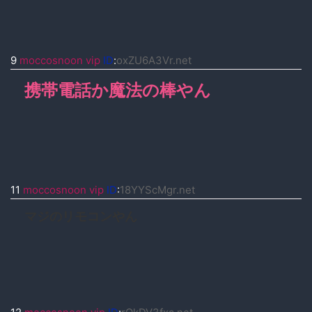
9
moccosnoon vip
ID
:
oxZU6A3Vr.net
携帯電話か魔法の棒やん
11
moccosnoon vip
ID
:
18YYScMgr.net
マジのリモコンやん