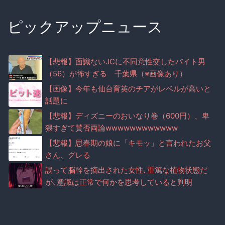
ピックアップニュース
【悲報】面識ないJCに不同意性交したバイト男
（56）が怖すぎる 千葉県（※画像あり）
【画像】今年も仙台育英のチアがレベルが高いと
話題に
【悲報】ディズニーのおいなり巻（600円）、卑
猥すぎて賛否両論wwwwwwwwwwww
【悲報】思春期の娘に「キモッ」と言われたお父
さん、グレる
誤って脳幹を摘出された女性､重篤な植物状態だ
が､意識は正常で何かを思考していると判明