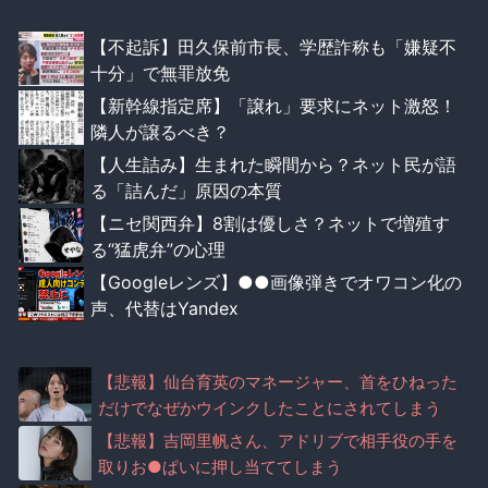
【不起訴】田久保前市長、学歴詐称も「嫌疑不
十分」で無罪放免
【新幹線指定席】「譲れ」要求にネット激怒！
隣人が譲るべき？
【人生詰み】生まれた瞬間から？ネット民が語
る「詰んだ」原因の本質
【ニセ関西弁】8割は優しさ？ネットで増殖す
る“猛虎弁”の心理
【Googleレンズ】●●画像弾きでオワコン化の
声、代替はYandex
【悲報】仙台育英のマネージャー、首をひねった
だけでなぜかウインクしたことにされてしまう
【悲報】吉岡里帆さん、アドリブで相手役の手を
取りお●ぱいに押し当ててしまう