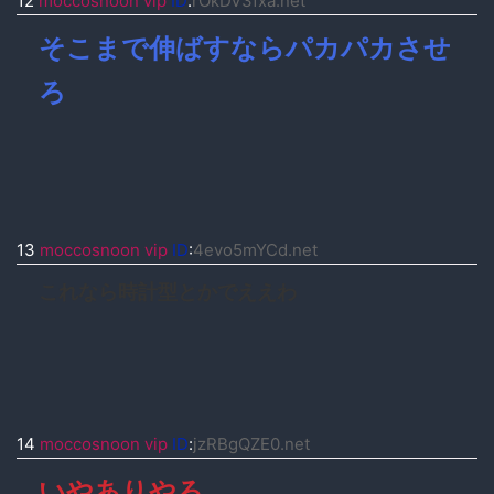
12
moccosnoon vip
ID
:
rOkDV3fxa.net
そこまで伸ばすならパカパカさせ
ろ
13
moccosnoon vip
ID
:
4evo5mYCd.net
これなら時計型とかでええわ
14
moccosnoon vip
ID
:
jzRBgQZE0.net
いやありやろ