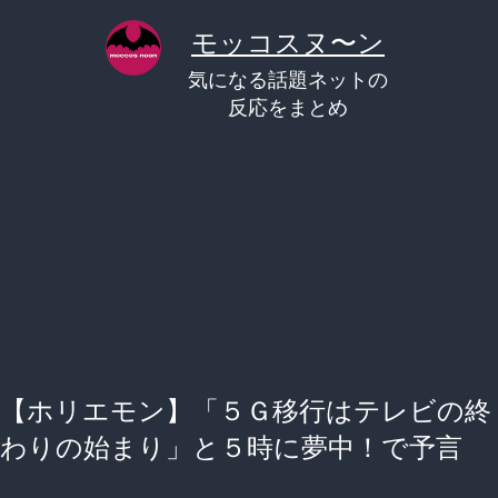
コ
モッコスヌ〜ン
ン
気になる話題ネットの
テ
反応をまとめ
ン
ツ
へ
ス
キ
ッ
プ
【ホリエモン】「５Ｇ移行はテレビの終
わりの始まり」と５時に夢中！で予言