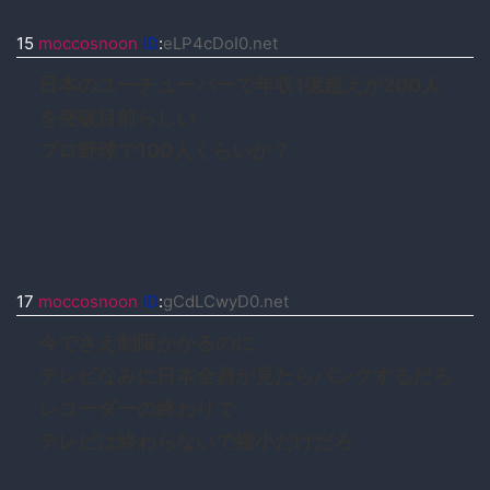
15
moccosnoon
ID
:
eLP4cDoI0.net
日本のユーチューバーで年収1億超えが200人
を突破目前らしい
プロ野球で100人くらいか？
17
moccosnoon
ID
:
gCdLCwyD0.net
今でさえ制限かかるのに
テレビなみに日本全員が見たらパンクするだろ
レコーダーの終わりで
テレビは終わらないで縮小だけだろ