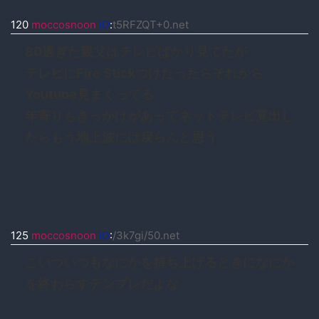
120
moccosnoon
ID
:
t5RFZQT+0.net
80過ぎた親父はテレビばかり見てたが
テレビにFire Stickつけたったらそれから
Youtube見まくってる
年寄りもきっかけがあってネットテレビ見出し
たらもう地上波には戻らんと思う
125
moccosnoon
ID
:
/3k7gi/50.net
こいついつもなにかを持ち上げるときになにか
を終わらすテンプレだよな