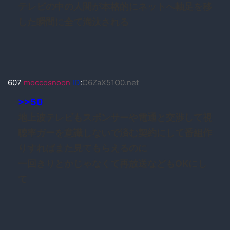
テレビの中の人間が本格的にネットへ軸足を移
した瞬間に全て淘汰される
607
moccosnoon
ID
:
C6ZaX51O0.net
>>50
地上波テレビもスポンサーや電通と交渉して視
聴率ガーを意識しないで済む契約にして番組作
りすればまた見てもらえるのに
一回きりとかじゃなくて再放送などもOKにし
て