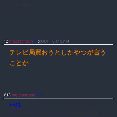
５Gに夢中！
12
moccosnoon
ID
:
kGUH+8R40.net
テレビ局買おうとしたやつが言う
ことか
613
moccosnoon
ID
:
>>12
ホリエモンはテレビとネットの融合を目指して