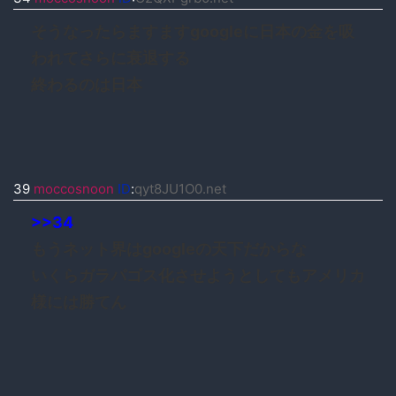
そうなったらますますgoogleに日本の金を吸
われてさらに衰退する
終わるのは日本
39
moccosnoon
ID
:
qyt8JU1O0.net
>>34
もうネット界はgoogleの天下だからな
いくらガラパゴス化させようとしてもアメリカ
様には勝てん