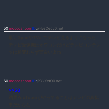
50
moccosnoon
ID
:
w4/eCedy0.net
最近GyaoやTVerでテレビ見るようになった
テレビ受像機はオワコンだけどテレビコンテン
ツは相変わらず面白いよね
60
moccosnoon
ID
:
jPYkYxtO0.net
>>50
結局YouTuberがやってることはテレビの真似
事だからな