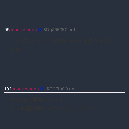
96
moccosnoon
ID
:
8DgZ9F0F0.net
テレビなんてもうほぼ終わってるようなもんじ
ゃね
102
moccosnoon
ID
:
lRTGFhtO0.net
でも5gも電波でしょ？
じゃあ国次第じゃないでしょうか？