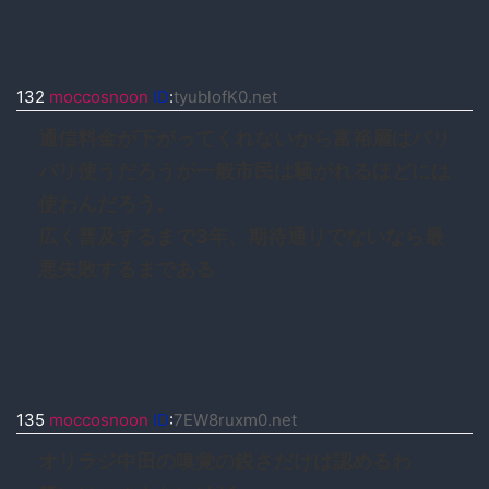
132
moccosnoon
ID
:
tyublofK0.net
通信料金が下がってくれないから富裕層はバリ
バリ使うだろうが一般市民は騒がれるほどには
使わんだろう。
広く普及するまで3年、期待通りでないなら最
悪失敗するまである
135
moccosnoon
ID
:
7EW8ruxm0.net
オリラジ中田の嗅覚の鋭さだけは認めるわ