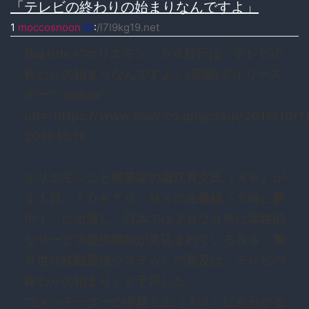
「テレビの終わりの始まりなんですよ」
1
moccosnoon
ID
:
/l7I9kg19.net
[bq title=”ホリエモン ５Ｇ移行は「テレビの
終わりの始まりなんですよ」/芸能/デイリース
ポーツ online”
url=”https://www.daily.co.jp/gossip/2019/10/
2019.10.11
ホリエモンこと実業家の堀江貴文氏（４６）が
１１日、ＴＯＫＹＯ ＭＸの生番組「５時に夢
中！」に出演し、日本では２０２０年に本格的
なサービス提供開始が見込まれている５Ｇ（第
５世代移動通信システム）の普及は「テレビの
終わりの始まり」と予言した。
コメンテーターの中尾ミエ（７３）にも分かる