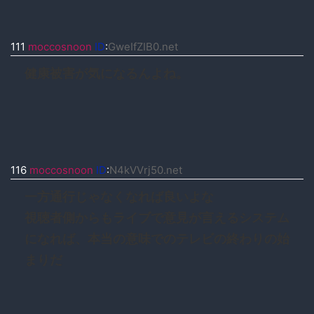
111
moccosnoon
ID
:
GweIfZIB0.net
健康被害が気になるんよね。
116
moccosnoon
ID
:
N4kVVrj50.net
一方通行じゃなくなれば良いよな
視聴者側からもライブで意見が言えるシステム
になれば、本当の意味でのテレビの終わりの始
まりだ