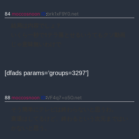
84
moccosnoon
ID
:
brk1xF9Y0.net
結局は内容でしょ？
いくら一秒で1テラ落とせるいうてもクソ動画
じゃ意味無いわけで
[dfads params=’groups=3297′]
88
moccosnoon
ID
:
VF4q7+o5O.net
そう簡単にテレビは終わらないと思うわ。
衰退はしてるけど、終わるという次元まではい
かないと思う。