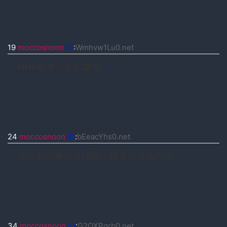
19
moccosnoon
ID
:
Wmhvw1Lu0.net
NHKがネットに進出
24
moccosnoon
ID
:
bEeacYhs0.net
テレビの終わりは既に始まってるだろ
34
moccosnoon
ID
:
G2QXPgrb0.net