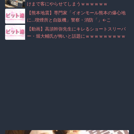
けまで客にやらせてしまうｗｗｗｗｗｗ
【熊本地震】専門家「イオンモール熊本の爆心地
に…喫煙所と自販機」警察・消防「」←こ
れ・・・
【動画】高須幹弥先生にキレるショートスリーパ
ー・堀大輔氏が怖いと話題にｗｗｗｗｗｗｗｗｗ
ｗｗ