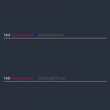
笑いはつまらないけど
144
moccosnoon
ID
:
3holwtrp0.net
フジテレビ買収のときも言ってたぞ
148
moccosnoon
ID
:
ZuBeyB6Y0.net
「終わりの始まり」って言いたかっただけだよ
ね、これ