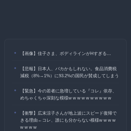
【画像】佳子さま、ボディラインがHすぎる…
【悲報】日本人、バカかもしれない。食品消費税
減税（8%→1%）に93.2%の国民が賛成してしまう
【緊急】今の若者に急増している『コレ』依存、
めちゃくちゃ深刻な模様w w w w w w w w w w
【衝撃】広末涼子さんが地上波にスピード復帰で
きる理由←コレ、誰にも分からない模様w w w w
w w w w