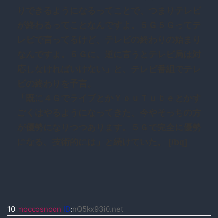
りできるようになるってことで、つまりテレビ
が終わるってことなんですよ。５Ｇ５Ｇってテ
レビで言ってるけど、テレビの終わりの始まり
なんですよ。５Ｇに、逆に言うとテレビ局は対
応しなければいけない」と、テレビ番組でテレ
ビの終わりを予言。
「既に４ＧでライブとかＹｏｕＴｕｂｅとかす
ごくはやるようになってきた、今やそっちの方
が優勢になりつつあります。５Ｇで完全に優勢
になる、技術的には」と続けていた。 [/bq]
10
moccosnoon
ID
:
nQ5kx93i0.net