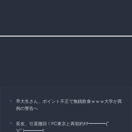
早大生さん、ポイント不正で無銭飲食ｗｗｗ大学が異
例の警告へ
長友、引退撤回！FC東京と再契約ｷﾀ━━━━(ﾟ
∀ﾟ)━━━━!!