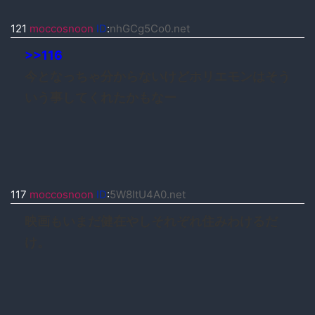
121
moccosnoon
ID
:
nhGCg5Co0.net
>>116
今となっちゃ分からないけどホリエモンはそう
いう事してくれたかもなー
117
moccosnoon
ID
:
5W8ItU4A0.net
映画もいまだ健在やしそれぞれ住みわけるだ
け。