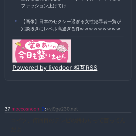
ファッション上げてけ
【画像】日本のセクシー過ぎる女性犯罪者一覧が
冗談抜きにレベル高過ぎる件w w w w w w w w w
Powered by livedoor 相互RSS
37
moccosnoon
ID
:
+vj9ge230.net
コイツ、何回目のテレビの終わりって言ってん
だよ