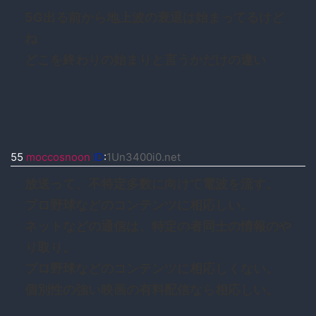
5G出る前から地上波の衰退は始まってるけど
ね
どこを終わりの始まりと言うかだけの違い
55
moccosnoon
ID
:
1Un3400i0.net
放送って、不特定多数に向けて電波を流す。
プロ野球などのコンテンツに相応しい。
ネットなどの通信は、特定の者同士の情報のや
り取り。
プロ野球などのコンテンツに相応しくない。
個別性の強い映画の有料配信なら相応しい。