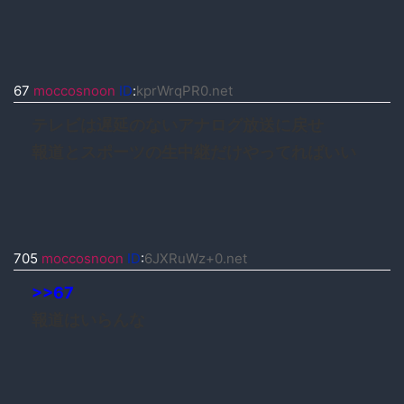
67
moccosnoon
ID
:
kprWrqPR0.net
テレビは遅延のないアナログ放送に戻せ
報道とスポーツの生中継だけやってればいい
705
moccosnoon
ID
:
6JXRuWz+0.net
>>67
報道はいらんな