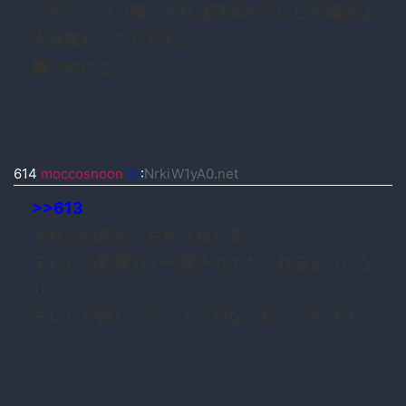
たから、フジ買ってれば日本のテレビの概念は
大分変わってたかも。
嫌いやけど。
614
moccosnoon
ID
:
NrkiW1yA0.net
>>613
それが幻想やっちゅうねん笑
テレビの影響力で一躍チヤホヤされるようにな
り
テレビが欲しくてしょうがなくなったわけさ