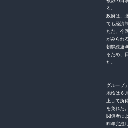
複数の日
る。
政府は、
ても経済
ただ、今
がみられ
朝鮮総連
るため、
た。
グループ
地検は６
上して所
を免れた
関係者に
昨年完成