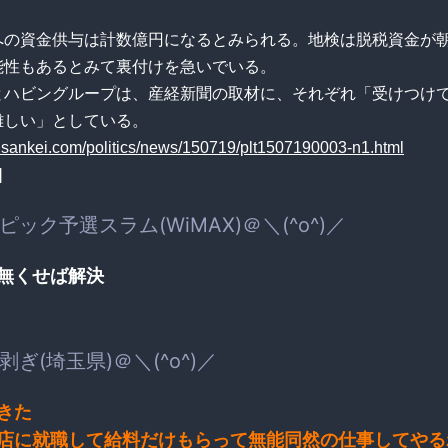
。
への資金供与は計数億円になるとみられる。地検は脱税資金が
能性もあるとみて裏付けを急いでいる。
とハビングループは、産経新聞の取材に、それぞれ「受けつけ
難しい」としている。
.sankei.com/politics/news/150719/plt1507190003-n1.html
]
ック予選スラム(WiMAX)＠＼(^o^)／
無くせば解決
ぎ(埼玉県)＠＼(^o^)／
きた
店に就職して給料だけもらって無能同然の仕事してやる