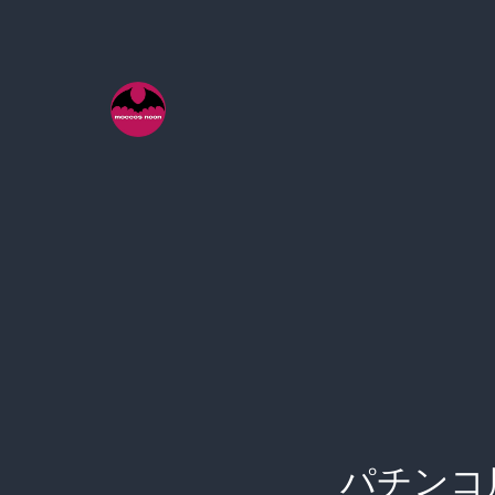
コ
ン
テ
ン
ツ
へ
ス
キ
ッ
プ
パチンコ