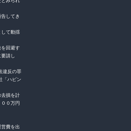
たとみられ
通告してき
として動揺
発を回避す
に要請し
法違反の罪
社「ハビン
除去損を計
９００万円
運営費を出