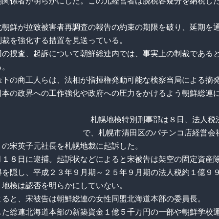
朝関係者が明らかにした。この元経営者は脱税容疑分を納税し
北朝鮮が拉致被害者再調査の報告の約束の期限を破り、延期を
制裁を強化する措置を見送っている。
回の捜査、起訴について朝鮮総連内では、事実上の制裁である
る。
傘下の商工人らは、法相が指揮権発動可能な検察当局による摘
日本の政界への工作強化や政府への圧力をかけるよう朝鮮総連
札幌地検特別刑事部は８日、法人税
で、札幌市清田区のパチンコ店経営会
」の宋英子元社長を札幌地裁に起訴した。
月１８日に逮捕。起訴状などによると宋被告は架空の固定資産
得を隠し、平成２３年９月期～２５年９月期の法人税約１億９
。地検は認否を明らかにしていない。
よると、宋被告は朝鮮総連の女性同盟北海道本部の委員長。
した総連北海道本部の新築資金１億５千万円の一部や朝鮮学校