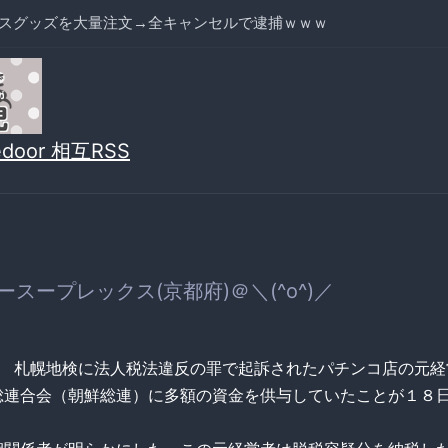
スグッズを大量注文→全キャンセルで逮捕ｗｗｗ
vedoor 相互RSS
スープレックス(京都府)＠＼(^o^)／
uote] 札幌地検に法人税法違反の罪で起訴されたパチンコ店の元
総連合会（朝鮮総連）に多額の資金を供与していたことが１８