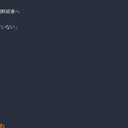
朝鮮総連へ
ていない」
わ