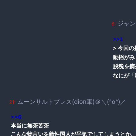
ジャン
6:
>>1
> 今回
動揺がみ
脱税を摘
なにが「
ムーンサルトプレス(dion軍)＠＼(^o^)／
21:
>>6
本当に無茶苦茶
こんな物言いを敵性国人が平気でしてしまうとか