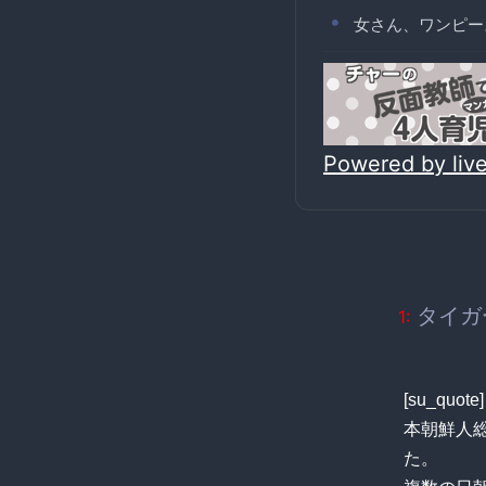
女さん、ワンピー
Powered by li
タイガー
1:
[su_q
本朝鮮人
た。