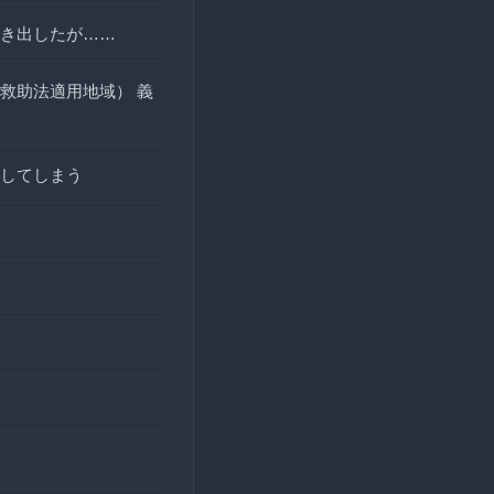
き出したが……
救助法適用地域） 義
してしまう