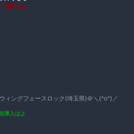
って事やね
な
ィングフェースロック(埼玉県)＠＼(^o^)／
税導入はよ