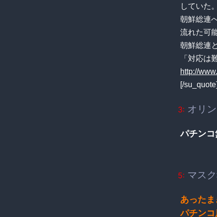
していた
朝鮮総連
流れた可
朝鮮総連
「対応は
http://www
[/su_quote
オリンピ
3:
パチンコ
マスク剥
5:
あったま
パチンコ