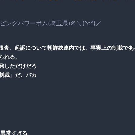
ピングパワーボム(埼玉県)＠＼(^o^)／
の捜査、起訴について朝鮮総連内では、事実上の制裁であ
られる。
発しただけだろ
制裁」だ、バカ
、異常すぎる