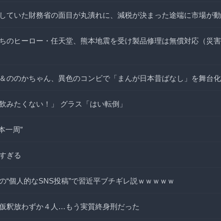
していた財務省の面目が丸潰れに、減税が決まった途端に市場が動
ちのヒーロー・任天堂、熊本地震を受け製品修理は無償対応（災害
＆ののかちゃん、異色のコンビで「まんが日本昔ばなし」を舞台化
飲みたくない！」 グラス「はい転倒」
本一周”
すぎる
の“個人的なSNS投稿”で習近平ブチギレ説ｗｗｗｗｗ
仮釈放わずか４人…もう実質終身刑だった