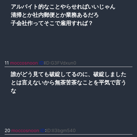
アルバイト的なことやらせればいいじゃん
清掃とか社内郵便とか業務あるだろ
子会社作ってそこで雇用すれば？
11
moccosnoon
ID
:
ID:G3FVdxun0
誰がどう見ても破綻してるのに、破綻しました
とは言えないから無茶苦茶なことを平気で言う
な
20
moccosnoon
ID
:
ID:II3bgm540