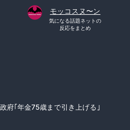
コ
モッコスヌ〜ン
ン
気になる話題ネットの
テ
反応をまとめ
ン
ツ
へ
ス
キ
ッ
プ
政府｢年金75歳まで引き上げる｣