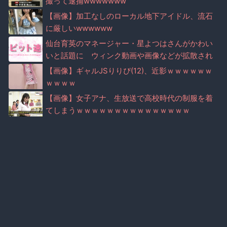
撮って逮捕wwwwwww
【画像】加工なしのローカル地下アイドル、流石
に厳しいwwwwww
仙台育英のマネージャー・星よつはさんがかわい
いと話題に ウィンク動画や画像などが拡散され
る（※画像・動画あり）
【画像】ギャルJSりりぴ(12)、近影ｗｗｗｗｗｗ
ｗｗｗｗ
【画像】女子アナ、生放送で高校時代の制服を着
てしまうｗｗｗｗｗｗｗｗｗｗｗｗｗｗｗ