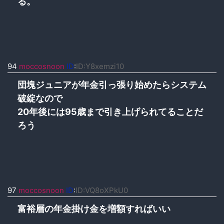
る。
94
moccosnoon
ID
:
ID:Y8xemzi10
団塊ジュニアが年金引っ張り始めたらシステム
破綻なので
20年後には95歳まで引き上げられてることだ
ろう
97
moccosnoon
ID
:
ID:VQ8oXPkU0
富裕層の年金掛け金を増額すればいい