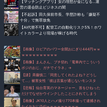
【マッチングアプリ】女の理想が金になる…運
営の退会防止ビジネスの闇
【不起訴】田久保前市長、学歴詐称も「嫌疑不
十分」で無罪放免
【AI代替不可】配管工の自動化リスク5%！ホワ
イトカラーより現場が稼げる時代
【画像】ロピアのパワー全開おにぎり444円ｗｗ
ｗｗｗｗｗｗｗｗｗｗ
【画像】まんさん、ブチ切れ「電車内でこういう
ポジのおじ、ガチでイラネ」→
【謎】斉藤慎二「同意してくれたよね？どうし
て…」被害女性「彼は言葉が通じないモンスタ
ー」
【悲報】仙台育英のマネージャー、首をひねった
だけでなぜかウインクしたことにされてしまう
【画像】JK10人とハメ撮り770本撮って逮捕され
たイケおじ(54)ｗｗｗｗｗｗｗｗｗ