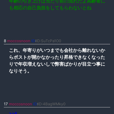
年齢の引き上げは当たり前の流れだよ高齢者に
も相応の自己負担をしてもらわないとね
8
moccosnoon
ID
:
ID:SuTcPa1O0
これ、年寄りがいつまでも会社から離れないか
らポストが開かなかったり昇格できなくなった
りで年収増えないしで弊害ばかりが目立つ事に
なりそう。
17
moccosnoon
ID
:
ID:4BagWMky0
>>8