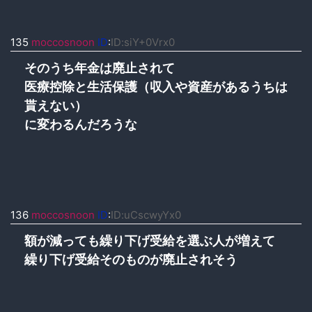
135
moccosnoon
ID
:
ID:siY+0Vrx0
そのうち年金は廃止されて
医療控除と生活保護（収入や資産があるうちは
貰えない）
に変わるんだろうな
136
moccosnoon
ID
:
ID:uCscwyYx0
額が減っても繰り下げ受給を選ぶ人が増えて
繰り下げ受給そのものが廃止されそう