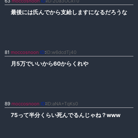
63
moccosnoon
ID
:
ID:2Ua3OCkT0
最後には氏んでから支給しますになるだろうな
81
moccosnoon
ID
:
ID:w6dcdTj40
月5万でいいから60からくれや
89
moccosnoon
ID
:
ID:aNA+TqKs0
75って半分くらい死んでるんじゃね？www