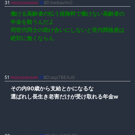
31
moccosnoon
ID
:
ID:kwbaviln0
働ける高齢者の払う保険料で働けない高齢者の
年金を賄うんだよ
同世代同士の助け合いにしないと世代間格差は
絶対に無くならん
51
moccosnoon
ID
:
ID:aqz7BEAJ0
その内90歳から支給とかになるな
選ばれし長生き老害だけが受け取れる年金w