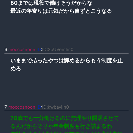
80までは現役で働けそうだからな
最近の年寄りは元気だから自ずとこうなる
6
moccosnoon
ID
:
ID:2pUVemIm0
いままで払ったやつは諦めるからもう制度を止
めろ
7
moccosnoon
ID
:
ID:kwbaviln0
70歳でも十分働けるのに無理やり隠居させて
るんだからそりゃ年金制度も行き詰まるわ