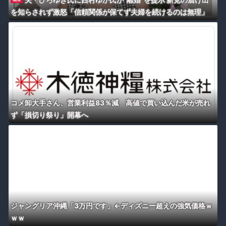
NEW
を知らされず激怒「信頼関係が保てず夫婦を続けるのは無理」
コメ卸大手さん、営業利益83％減 高値で買い込んだ米が売れ
ず「損切り祭り」開幕へ
ジャングリア沖縄「3万円です」←ディズニー超えの強気価格ｗ
ｗｗ