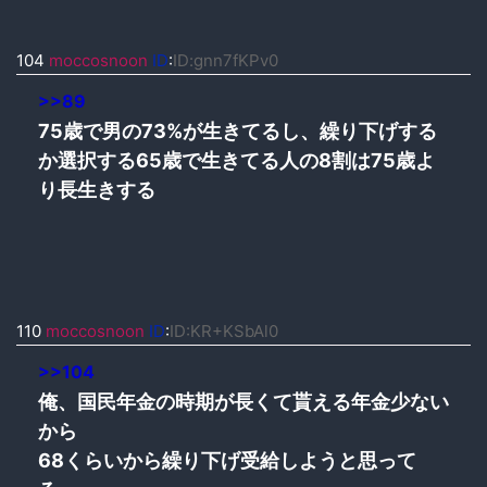
104
moccosnoon
ID
:
ID:gnn7fKPv0
>>89
75歳で男の73%が生きてるし、繰り下げする
か選択する65歳で生きてる人の8割は75歳よ
り長生きする
110
moccosnoon
ID
:
ID:KR+KSbAl0
>>104
俺、国民年金の時期が長くて貰える年金少ない
から
68くらいから繰り下げ受給しようと思って