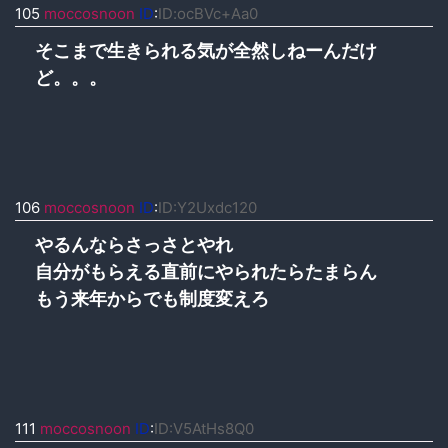
105
moccosnoon
ID
:
ID:ocBVc+Aa0
そこまで生きられる気が全然しねーんだけ
ど。。。
106
moccosnoon
ID
:
ID:Y2Uxdc120
やるんならさっさとやれ
自分がもらえる直前にやられたらたまらん
もう来年からでも制度変えろ
111
moccosnoon
ID
:
ID:V5AtHs8Q0