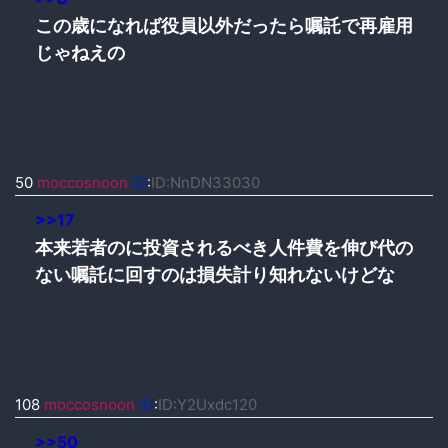
この歳になれば役員以外だったら嘱託で再雇用
じゃねえの
50
moccosnoon
ID
:
ID:NnDN33030
>>17
本来若者のに投資されるべき人件費を伸び代の
ない嘱託に回すのは損失計り知れないけどな
108
moccosnoon
ID
:
ID:Y2Uxdc120
>>50