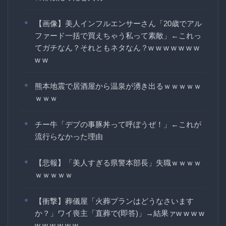
【画像】美人インフルエンサーさん「20歳でアル
ファード一括で買えちゃう私って素敵」←これっ
てガチなん？それともネタなん？w w w w w w w
w w
熊本地震で居酒屋から温泉が湧き出るｗｗｗｗｗ
ｗｗｗ
チー牛「デブの事豚丼って呼ぼうぜ！」←これが
流行らなかった理由
【悲報】「美人すぎる県警本部長」失職ｗｗｗｗ
ｗｗｗｗｗ
【衝撃】葬儀屋「火葬プランはどうなさいます
か？」ワイ喪主「直葬で(即答)」→結果ァw w w w
w w w w w w