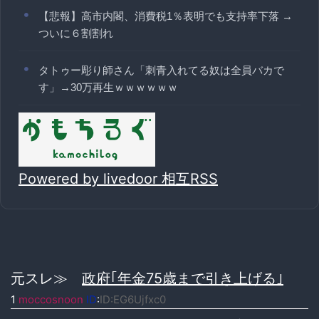
【悲報】高市内閣、消費税1％表明でも支持率下落 →
ついに６割割れ
タトゥー彫り師さん「刺青入れてる奴は全員バカで
す」→30万再生ｗｗｗｗｗｗ
Powered by livedoor 相互RSS
元スレ≫
政府｢年金75歳まで引き上げる｣
1
moccosnoon
ID
:
ID:EG6Ujfxc0