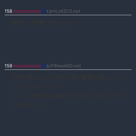
158
moccosnoon
ID
:
JjmLo6ZC0.net
側車から警棒で戦うわけか
159
moccosnoon
ID
:
uP8IwoAG0.net
外国の要人呼んだ即位の儀や饗宴の儀よりこの
パレード良かったね
すっごい歴史のある金持ちの国って感じで見て
て面白かった