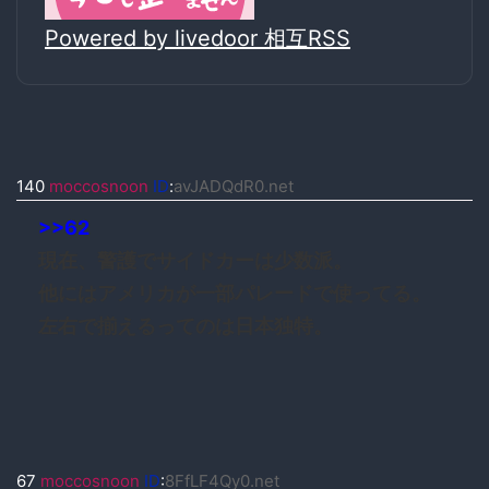
Powered by livedoor 相互RSS
140
moccosnoon
ID
:
avJADQdR0.net
>>62
現在、警護でサイドカーは少数派。
他にはアメリカが一部パレードで使ってる。
左右で揃えるってのは日本独特。
67
moccosnoon
ID
:
8FfLF4Qy0.net