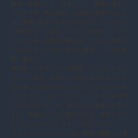
隊員。防弾マット、防炎シート、警棒を備えた
ボックス部に乗る隊員には運転の必要がないた
め、護衛に専念できるのが利点だ。サイドカー
の運転はカーブ走行、バランスの維持、ブレー
キなどに高い技術が必要だが、いずれの車両も
一糸乱れることのない隊列を維持し、不測の事
態に備えた。
都内唯一のサイドカー専門店「ブリストルドッ
クス」（東京・杉並区）の池田澄生社長は「か
なり多くの改造を加えたオリジナルモデルに見
えますので、（オープンカーの）８０００万円
とは言わないまでも、途方もない価格だと思い
ます。先細りしている業界ですが、注目してい
ただけたらうれしいです」と話していた。
サイドカーはパトカーに比べ隊員の機動力に優