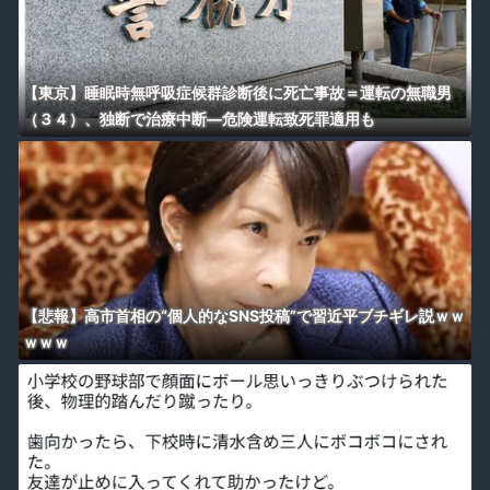
【東京】睡眠時無呼吸症候群診断後に死亡事故＝運転の無職男
（３４）、独断で治療中断―危険運転致死罪適用も
【悲報】高市首相の“個人的なSNS投稿”で習近平ブチギレ説ｗｗ
ｗｗｗ