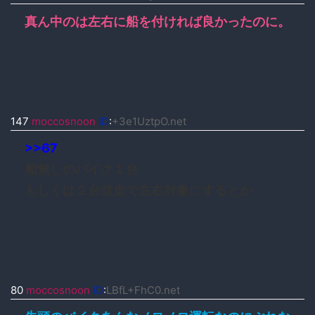
真ん中のは左右に船を付ければ良かったのに。
147
moccosnoon
ID
:
+3e1UztpO.net
>>67
船無しのバイク１台
もしくは２台並走で左右対象にするとか
80
moccosnoon
ID
:
LBfL+FhC0.net