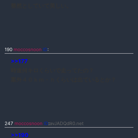
整然としていて美しい。
190
moccosnoon
ID
:
>>177
時速何キロくらいで走ってたの？
案外４０ｋｍ・ｈくらいは出ているとか？
247
moccosnoon
ID
:
avJADQdR0.net
>>190