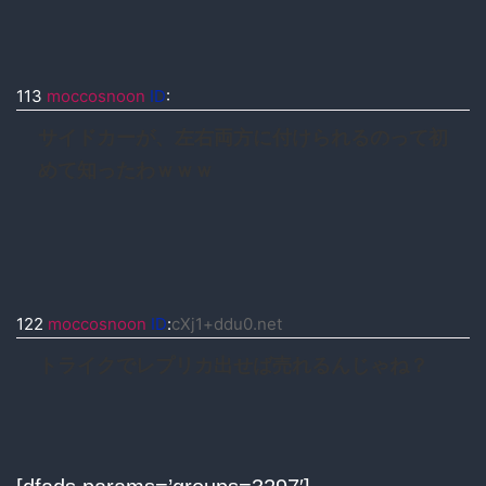
113
moccosnoon
ID
:
サイドカーが、左右両方に付けられるのって初
めて知ったわｗｗｗ
122
moccosnoon
ID
:
cXj1+ddu0.net
トライクでレプリカ出せば売れるんじゃね？