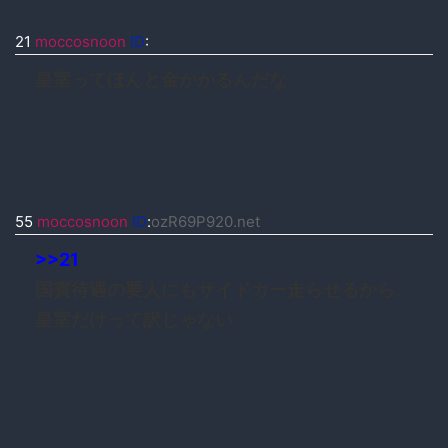
21
moccosnoon
ID
:
皇室ってほんと金かかるんだな
55
moccosnoon
ID
:
ozR69P920.net
>>21
国賓待遇の要人にもサイドカー走らせるから、
皇室だけって訳じゃない