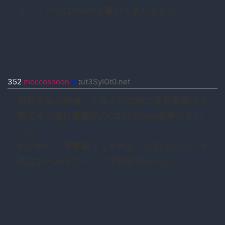
メディアでは10kmと書いてありました
352
moccosnoon
ID
:
ut3SyIGt0.net
昭和天皇の葬儀、大喪の礼の時の皇宮警察は当
時ですら既に骨董品のCB550four側車付きだ
った。
おいおい、予算取ってやれよ～と思ったが、今
回はゴールドウイングで格好良かった。