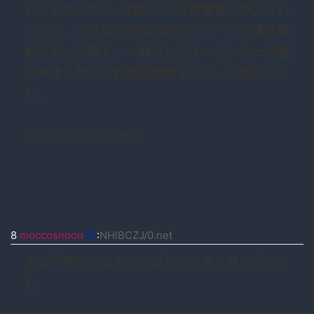
れる利点があり、戦前から皇宮警察に導入され
ている。９０年の平成の即位パレードで爆竹騒
動があった際も、一瞬にしてオープンカーの脇
に車体を寄せる鉄壁の護衛を見せ、話題になっ
た。
11/11(月) 7:13 [/bq]
8
moccosnoon
ID
:
NHlBCZJ/0.net
左右対称になるように並んでて見た目が良かっ
た