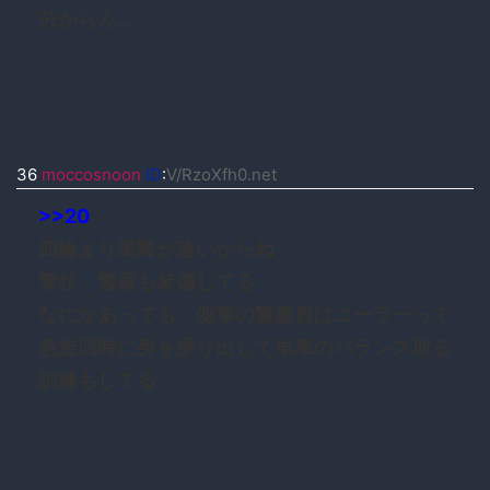
分からん…
36
moccosnoon
ID
:
V/RzoXfh0.net
>>20
四輪より乗降が速いからね
警杖、警盾も装備してる
なにかあっても、側車の警務員はニーラーって
急旋回時に身を乗り出して単車のバランス取る
訓練もしてる