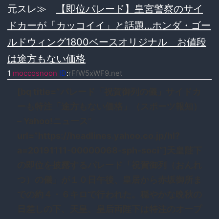
元スレ≫
【即位パレード】皇宮警察のサイ
ドカーが「カッコイイ」と話題…ホンダ・ゴー
ルドウィング1800ベースオリジナル お値段
は途方もない価格
1
moccosnoon
ID
:
rFfW5xWF9.net
[bq title=”パレード「祝賀御列の儀」サイドカ
ーも特注「途方もない価格」（スポーツ報知）
– Yahoo!ニュース”
url=”https://headlines.yahoo.co.jp/hl?
a=20191111-00000068-sph-soci”]天皇陛下
の即位を披露するパレード「祝賀御列（おんれ
つ）の儀」が１０日午後、皇居から赤坂御所ま
での約４・６キロで行われた。穏やかな晩秋の
日差しの下、天皇、皇后両陛下は特注のオープ