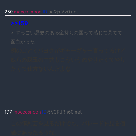
250
moccosnoon
ID
:
aaQjxfAz0.net
>>159
> すっごい歴史のある金持ちの国って感じで見てて
面白かった
例のごとくパヨクがギャーギャー言ってるけど
奴らの親玉の中共もこういうのやりたくてやり
たくて仕方ないんだよな
177
moccosnoon
ID
:
5VCRJRn60.net
この隊列芸を見るだけでも、パレードを見る価
値はあったろうな。