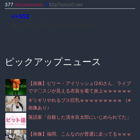
377
moccosnoon
ID
:
I2p7coUo0.net
>>352
やっぱり、ずっとホンダなんだな
ピックアップニュース
【画像】ビリー・アイリッシュ(24)さん、ライブ
でマ〇スジが見える衣装を着て炎上ｗｗｗｗｗｗ
ｗｗｗｗ
ギリギリやれるブス巨乳ｗｗｗｗｗｗｗｗｗ （※
画像あり）
落語家「自殺した清水良太郎にいじめられてた」
【画像】福岡、こんなのが普通に走ってるｗｗｗ