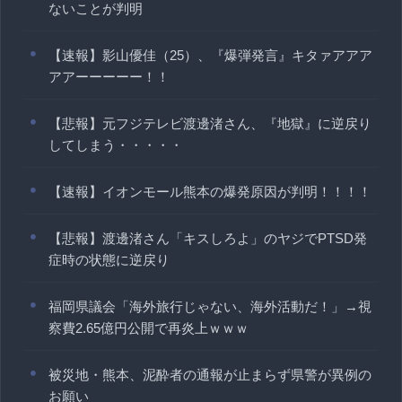
ないことが判明
【速報】影山優佳（25）、『爆弾発言』キタァアアア
アアーーーーー！！
【悲報】元フジテレビ渡邊渚さん、『地獄』に逆戻り
してしまう・・・・・
【速報】イオンモール熊本の爆発原因が判明！！！！
【悲報】渡邊渚さん「キスしろよ」のヤジでPTSD発
症時の状態に逆戻り
福岡県議会「海外旅行じゃない、海外活動だ！」→視
察費2.65億円公開で再炎上ｗｗｗ
被災地・熊本、泥酔者の通報が止まらず県警が異例の
お願い