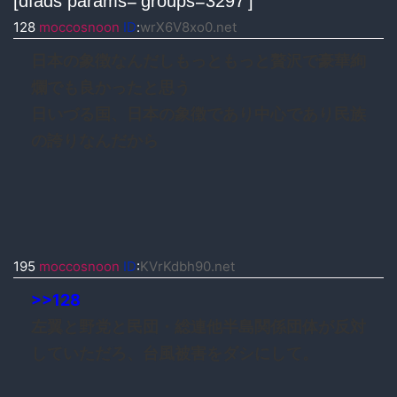
[dfads params=’groups=3297′]
128
moccosnoon
ID
:
wrX6V8xo0.net
日本の象徴なんだしもっともっと贅沢で豪華絢
爛でも良かったと思う
日いづる国、日本の象徴であり中心であり民族
の誇りなんだから
195
moccosnoon
ID
:
KVrKdbh90.net
>>128
左翼と野党と民団・総連他半島関係団体が反対
していただろ、台風被害をダシにして。