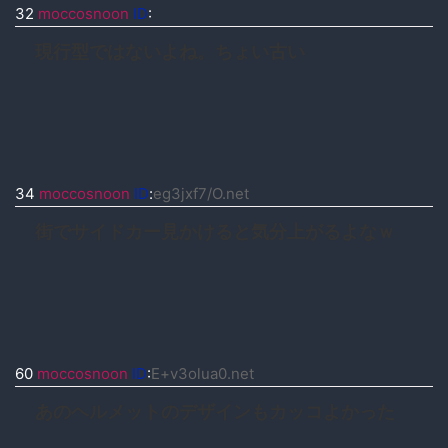
32
moccosnoon
ID
:
現行型ではないよね。ちょい古い
34
moccosnoon
ID
:
eg3jxf7/O.net
街でサイドカー見かけると気分上がるよなｗ
60
moccosnoon
ID
:
E+v3olua0.net
あのヘルメットのデザインもカッコよかった