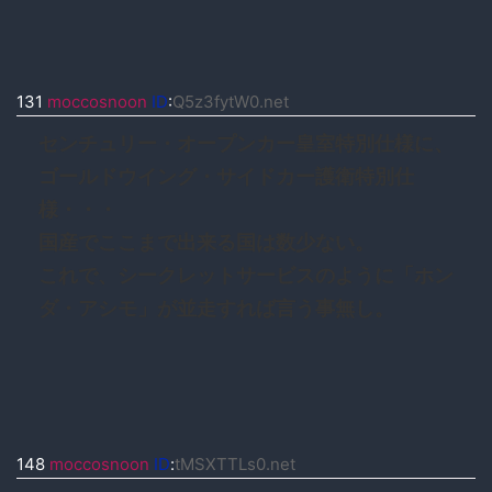
131
moccosnoon
ID
:
Q5z3fytW0.net
センチュリー・オープンカー皇室特別仕様に、
ゴールドウイング・サイドカー護衛特別仕
様・・・
国産でここまで出来る国は数少ない。
これで、シークレットサービスのように「ホン
ダ・アシモ」が並走すれば言う事無し。
148
moccosnoon
ID
:
tMSXTTLs0.net