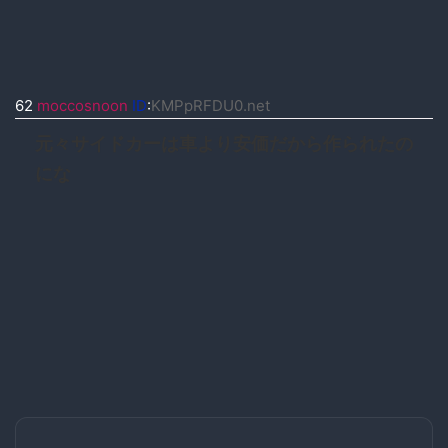
62
moccosnoon
ID
:
KMPpRFDU0.net
元々サイドカーは車より安価だから作られたの
にな