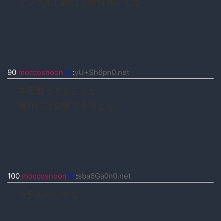
ィング出し続ける意味無いしな
90
moccosnoon
ID
:
yU+Sh6pn0.net
本田製ってところが
海外には自慢できるよな
100
moccosnoon
ID
:
sba6Ga0n0.net
コラみたいやな