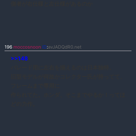
側者が右仕様と左仕様があるのか
196
moccosnoon
ID
:
avJADQdR0.net
>>148
パレード用に左右を揃えるのは日本独特。
旧型モデルが何故かコレクター氏が持ってて、
フレームまで専用に
作られてた。ホンダ、そこまでやるか！ってほ
どの力作。