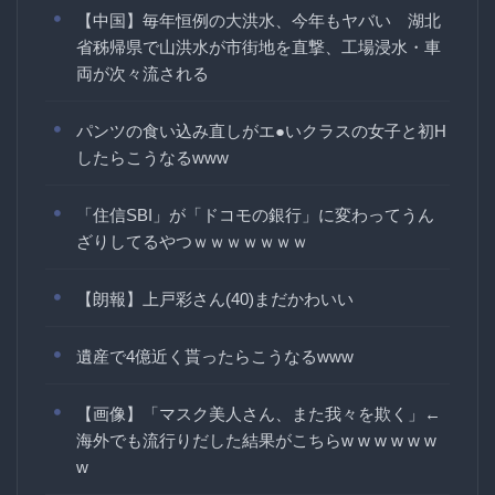
【中国】毎年恒例の大洪水、今年もヤバい 湖北
省秭帰県で山洪水が市街地を直撃、工場浸水・車
両が次々流される
パンツの食い込み直しがエ●いクラスの女子と初H
したらこうなるwww
「住信SBI」が「ドコモの銀行」に変わってうん
ざりしてるやつｗｗｗｗｗｗｗ
【朗報】上戸彩さん(40)まだかわいい
遺産で4億近く貰ったらこうなるwww
【画像】「マスク美人さん、また我々を欺く」←
海外でも流行りだした結果がこちらw w w w w w
w