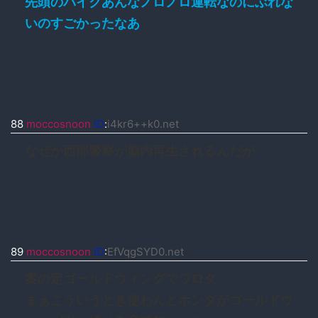
先頭のバイクあんなノロノロ運転なのにぶれな
いのすごかったなあ
88
moccosnoon
ID
:
i4kr6++k0.net
なぜか西部警察が脳内再生されるんだが
89
moccosnoon
ID
:
EfVqgSYD0.net
案の定ゴールドウィングでワロタ
まぁこういうとき使わんとホンダがゴールドウ