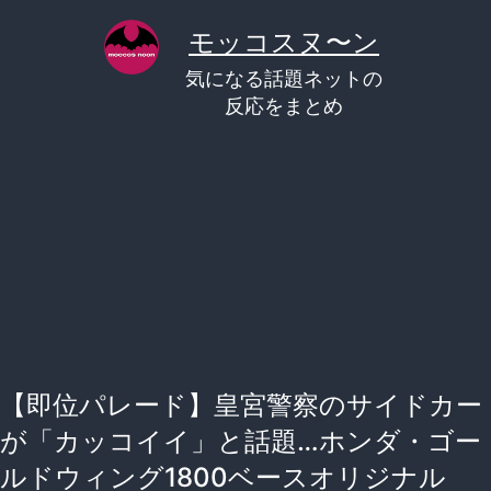
コ
モッコスヌ〜ン
ン
気になる話題ネットの
テ
反応をまとめ
ン
ツ
へ
ス
キ
ッ
プ
【即位パレード】皇宮警察のサイドカー
が「カッコイイ」と話題…ホンダ・ゴー
ルドウィング1800ベースオリジナル