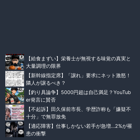
【給食まずい】栄養士が無視する味覚の真実と
大量調理の限界
【新幹線指定席】「譲れ」要求にネット激怒！
隣人が譲るべき？
【釣り具論争】5000円超は自己満足？YouTub
er発言に賛否
【不起訴】田久保前市長、学歴詐称も「嫌疑不
十分」で無罪放免
【適応障害】仕事しかない若手が急増…2%が罹
患の衝撃