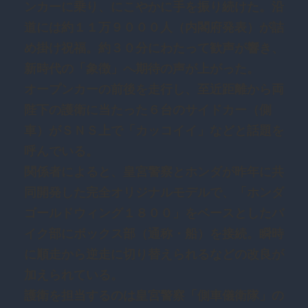
ンカーに乗り、にこやかに手を振り続けた。沿
道には約１１万９０００人（内閣府発表）が詰
め掛け祝福。約３０分にわたって歓声が響き、
新時代の「象徴」へ期待の声が上がった。
オープンカーの前後を走行し、至近距離から両
陛下の護衛に当たった６台のサイドカー（側
車）がＳＮＳ上で「カッコイイ」などと話題を
呼んでいる。
関係者によると、皇宮警察とホンダが昨年に共
同開発した完全オリジナルモデルで、「ホンダ
ゴールドウィング１８００」をベースとしたバ
イク部にボックス部（通称・船）を接続。瞬時
に順走から逆走に切り替えられるなどの改良が
加えられている。
護衛を担当するのは皇宮警察「側車儀衛隊」の