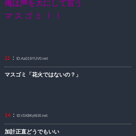
俺は声を大にして言う
マ ス ゴ ミ ！ ！
：
11
ID:Aa019YUV0.net
マスゴミ「花火ではないの？」
：
14
ID:rSXBKyWJ0.net
加計正直どうでもいい