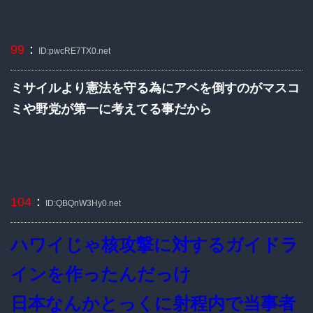
：
99
ID:pwcRE7TX0.net
ミサイルより憲法を守る為にアベを倒すのがマスコ
ミや野党が第一に考えてる事だから
：
104
ID:QBQnW3Hy0.net
ハワイじゃ核攻撃に対するガイドラ
インを作ったんだっけ
日本なんかとっくに射程内で当事者