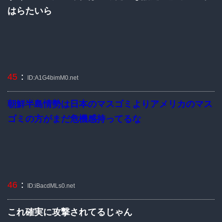
はらたいら
：
45
ID:A1G4bimM0.net
朝鮮半島情勢は日本のマスゴミよりアメリカのマス
ゴミの方がまだ危機感持ってるな
：
46
ID:iBacdMLs0.net
これ確実に攻撃されてるじゃん