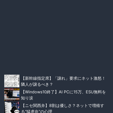
【新幹線指定席】「譲れ」要求にネット激怒！
隣人が譲るべき？
【Windows10終了】AI PCに15万、ESU無料を
知り涙
【ニセ関西弁】8割は優しさ？ネットで増殖す
る“猛虎弁”の心理