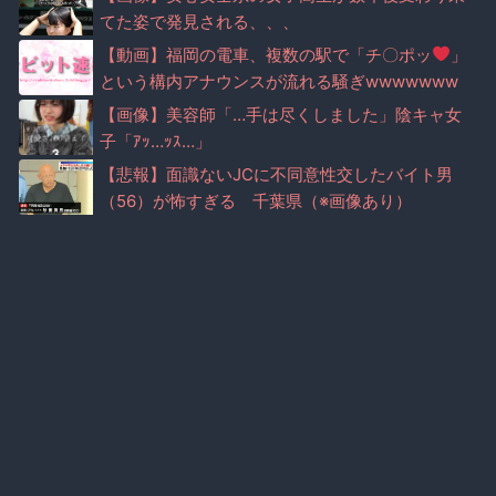
てた姿で発見される、、、
【動画】福岡の電車、複数の駅で「チ〇ポッ
」
という構内アナウンスが流れる騒ぎwwwwwww
ww
【画像】美容師「…手は尽くしました」陰キャ女
子「ｱｯ…ｯｽ…」
【悲報】面識ないJCに不同意性交したバイト男
（56）が怖すぎる 千葉県（※画像あり）