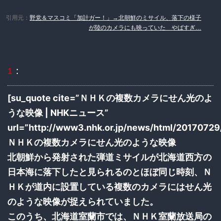
引用元：
野党＆マスコミ「加計ガー！」→北朝鮮のミサイル、落下の様子
が陸のカメラにも映っていた やばすぎ…
：
1
[su_quote cite=”ＮＨＫの複数カメラにせん光のよ
うな映像 | NHKニュース”
url=”http://www3.nhk.or.jp/news/html/2017072
ＮＨＫの複数カメラにせん光のような映像
北朝鮮から発射された弾道ミサイルが北海道西方の
日本海に落下したと見られるのとほぼ同じ時刻、Ｎ
ＨＫが道内に設置している複数のカメラにはせん光
のような映像が捉えられていました。
このうち、北海道室蘭市では、ＮＨＫ室蘭放送局の