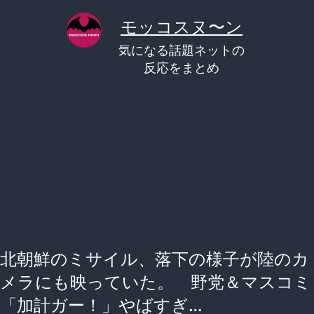
コ
モッコスヌ〜ン
ン
気になる話題ネットの
テ
反応をまとめ
ン
ツ
へ
ス
キ
ッ
プ
北朝鮮のミサイル、落下の様子が陸のカ
メラにも映っていた。 野党＆マスコミ
「加計ガー！」やばすぎ…