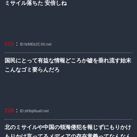
ミサイル落ちた 安倍しね
：
215
ID:N/MEb2CX0.net
国民にとって有益な情報どころか嘘を垂れ流す始末
こんなゴミ要らんだろ
：
226
ID:zK8qi8ua0.net
北のミサイルや中国の領海侵犯を報じずにもりかけ
もりかけ言ってるメディアの存在意義ってなんなん