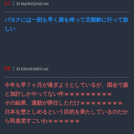
：
57
ID:MqObOQYp0.net
パヨクには一刻も早く酒を持って北朝鮮に行って欲
しい
：
58
ID:EBaX8JWD0.net
今年も早７ヶ月が過ぎようとしているが、国会で森
と加計しかやってない件ｗｗｗｗｗｗｗｗｗ
その結果、蓮舫が辞任しただけｗｗｗｗｗｗｗｗ
日本を堕としめるという目的を果たしているのだか
ら民進党すごいわｗｗｗｗｗｗ