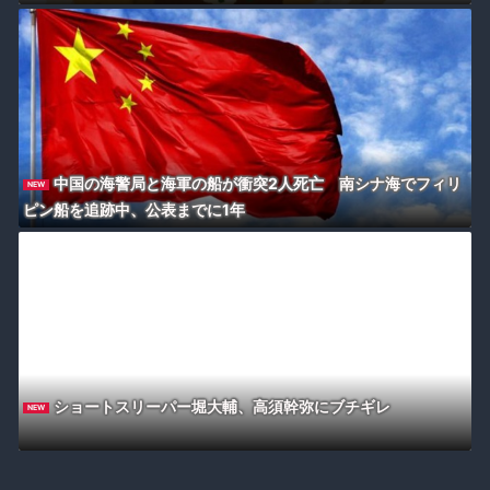
中国の海警局と海軍の船が衝突2人死亡 南シナ海でフィリ
NEW
ピン船を追跡中、公表までに1年
ショートスリーパー堀大輔、高須幹弥にブチギレ
NEW