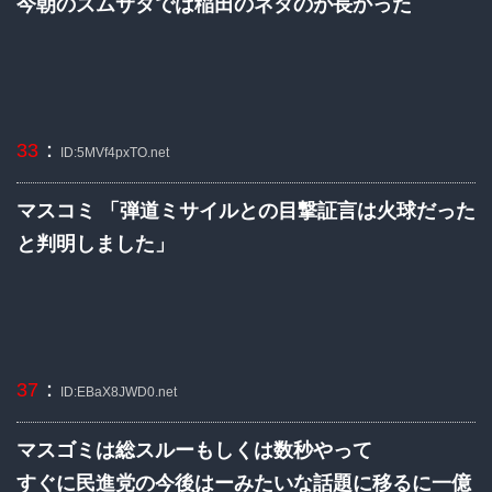
今朝のズムサタでは稲田のネタのが長かった
：
33
ID:5MVf4pxTO.net
マスコミ 「弾道ミサイルとの目撃証言は火球だった
と判明しました」
：
37
ID:EBaX8JWD0.net
マスゴミは総スルーもしくは数秒やって
すぐに民進党の今後はーみたいな話題に移るに一億