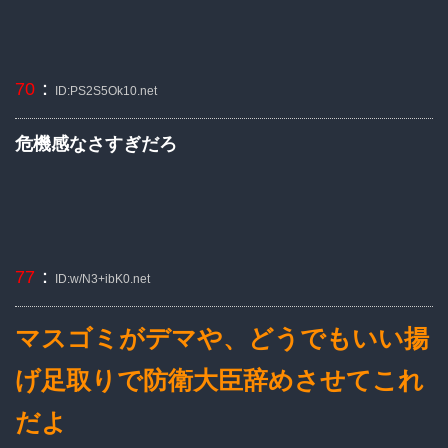
：
70
ID:PS2S5Ok10.net
危機感なさすぎだろ
：
77
ID:w/N3+ibK0.net
マスゴミがデマや、どうでもいい揚
げ足取りで防衛大臣辞めさせてこれ
だよ