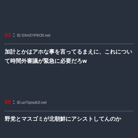
：
93
ID:SXm5YPKO0.net
加計とかはアホな事を言ってるまえに、これについ
て時間外審議が緊急に必要だろw
：
98
ID:unTqmufc0.net
野党とマスゴミが北朝鮮にアシストしてんのか