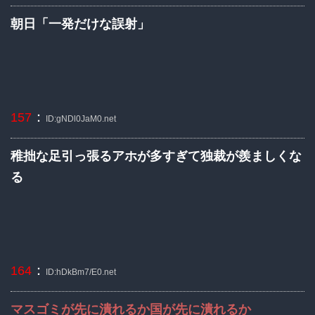
朝日「一発だけな誤射」
：
157
ID:gNDl0JaM0.net
稚拙な足引っ張るアホが多すぎて独裁が羨ましくな
る
：
164
ID:hDkBm7/E0.net
マスゴミが先に潰れるか国が先に潰れるか