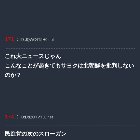
：
171
ID:JQWC4T5H0.net
これ大ニュースじゃん
こんなことが起きてもサヨクは北朝鮮を批判しない
のか？
：
174
ID:Dd2OYVYJ0.net
民進党の次のスローガン