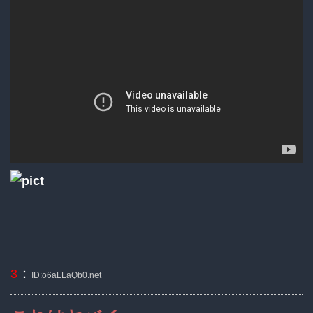
：
3
ID:o6aLLaQb0.net