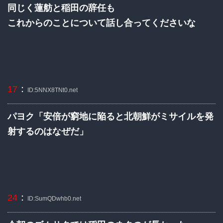
同じく蓮舫と稲田の辞任も
これからのことについて話し合ってくださいな
：
17
ID:5NNX8TNt0.net
パヨク「安倍が窮地に陥ると北朝鮮がミサイルを発
射するのはなぜだ」
：
24
ID:SumQDwhb0.net