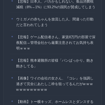
【悲報】日本人、バカかもしれない。食品消費税
減税（8%→1%）に93.2%の国民が賛成してしまう
ウミガメの赤ちゃんを放流した人、間違った行動
だと言われてしまう
【悲報】ゲーム配信者さん、家賃8万円の部屋で深
夜配信→管理会社から厳重注意されてお気持ち表
明ｗｗｗ
【悲報】熊本避難所の皆様「パンばっかり。飽き
飽きしてる」
【画像】ワイの会社の女さん、『コレ』を強調し
過ぎて完全にあたしこ枠を狙ってるんだがw w w
w w w w w w w w w
【動画】トー横キッズ、ホームレスとダンスする