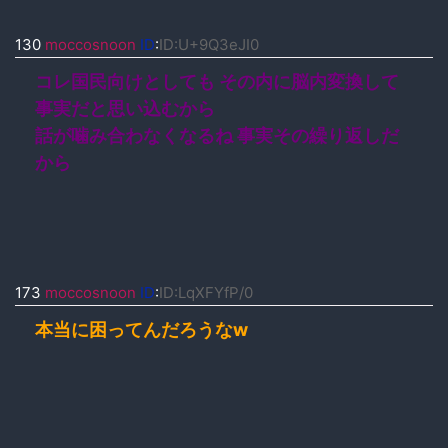
130
moccosnoon
ID
:
ID:U+9Q3eJI0
コレ国民向けとしても その内に脳内変換して
事実だと思い込むから
話が噛み合わなくなるね 事実その繰り返しだ
から
173
moccosnoon
ID
:
ID:LqXFYfP/0
本当に困ってんだろうなw