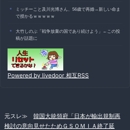
ミッチーこと及川光博さん、56歳で再婚→新しい命ま
で授かるｗｗｗｗｗ
大竹しのぶ「戦争放棄の国であり続けよう」←この投
稿が話題に
Powered by livedoor 相互RSS
元スレ≫
韓国大統領府「日本が輸出規制再
検討の意向見せたためＧＳＯＭＩＡ終了延