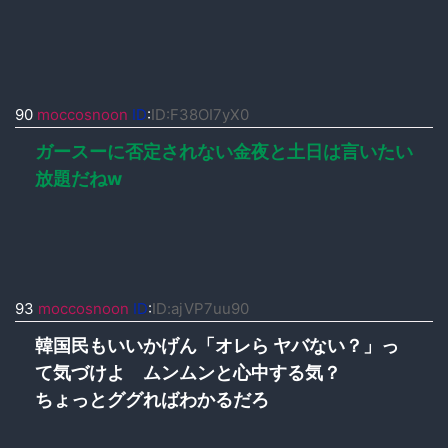
90
moccosnoon
ID
:
ID:F38OI7yX0
ガースーに否定されない金夜と土日は言いたい
放題だねw
93
moccosnoon
ID
:
ID:ajVP7uu90
韓国民もいいかげん「オレら ヤバない？」っ
て気づけよ ムンムンと心中する気？
ちょっとググればわかるだろ