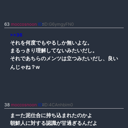
63
moccosnoon
ID
:
ID:G6ymgyFN0
>>36
それを何度でもやるしか無いよな。
まるっきり理解してないみたいだし。
それであちらのメンツは立つみたいだし、良い
んじゃね？w
38
moccosnoon
ID
:
ID:4CAnhbim0
まーた泥仕合に持ち込まれたのかよ
朝鮮人に対する認識が甘過ぎるんだよ