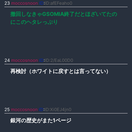
23
moccosnoon
ID
:
ID:afEFeaho0
撤回しなきゃGSOMIA終了だとほざいてたの
にこのヘタレっぷり
24
moccosnoon
ID
:
ID:2/EaL00D0
再検討（ホワイトに戻すとは言ってない）
25
moccosnoon
ID
:
ID:Xi0EJ4jn0
銀河の歴史がまた1ページ