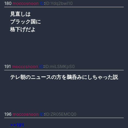
180
moccosnoon
ID
:
ID:Ydq2bwI10
見直しは
ブラック国に
格下げだよ
191
moccosnoon
ID
:
ID:miLSMKpS0
テレ朝のニュースの方を鵜呑みにしちゃった説
196
moccosnoon
ID
:
ID:ZR05EMCQ0
>>191