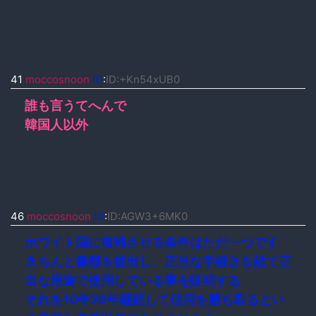
41
moccosnoon
ID
:
ID:+Kn54xUB0
誰も言うてへんで
韓国人以外
46
moccosnoon
ID
:
ID:AGW3+6MK0
ホワイト国に復帰させる条件はただ一つです
きちんと書類を提出し、正当な手続きを経て正
当な用途で使用している事を証明する
それを10年20年継続して信用を勝ち取るとい