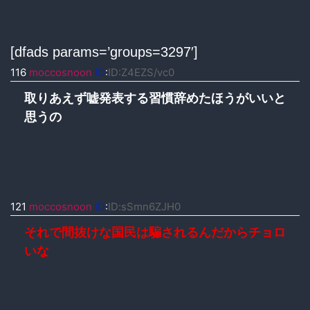
[dfads params=’groups=3297′]
116
moccosnoon
ID
:
ID:Z4EZS/vc0
取りあえず嘘発表する習慣辞めたほうがいいと
思うの
121
moccosnoon
ID
:
ID:sSmn6ZJH0
それで間抜けな国民は騙されるんだからチョロ
いな