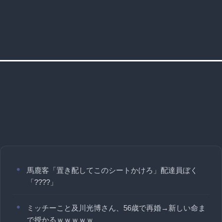
馬鹿客「置き配してこのシートかけろ」配達員ぼく
「????」
ミッチーこと及川光博さん、56歳で再婚→新しい命ま
で授かるｗｗｗｗｗ