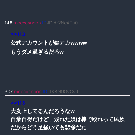
148
moccosnoon
ID
:
ID:dr2NcXTu0
>>113
公式アカウントが鍵アカwwww
もうダメ過ぎるだろw
307
moccosnoon
ID
:
ID:Bel9GvCs0
>>113
大炎上してるんだろうなw
自業自得だけど、溺れた奴は棒で殴れって民族
だからどう足掻いても悲惨だわ