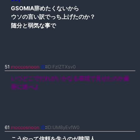
GSOMIA辞めたくないから
ウソの言い訳でっち上げたのか？
随分と弱気な事で
51
moccosnoon
ID
:
ID:FzIZTXsv0
いつどこでだれがいかなる表現で見せたのか厳
密に述べよ
61
moccosnoon
ID
:
ID:UM8yEvfW0
こうやって信頼を失うのが韓国人