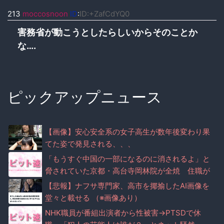
213
moccosnoon
ID
:
ID:+ZafCdYQ0
害務省が動こうとしたらしいからそのことか
な….
ピックアップニュース
【画像】安心安全系の女子高生が数年後変わり果
てた姿で発見される、、、
「もうすぐ中国の一部になるのに消されるよ」と
脅されていた京都・高台寺岡林院が全焼 住職が
マナー注意で脅迫されていた事実が判明
【悲報】ナフサ専門家、高市を揶揄したAI画像を
堂々と載せる （※画像あり）
NHK職員が番組出演者から性被害→PTSDで休