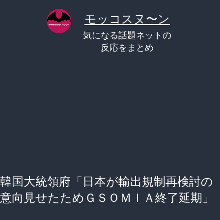
コ
モッコスヌ〜ン
ン
気になる話題ネットの
テ
反応をまとめ
ン
ツ
へ
ス
キ
ッ
プ
韓国大統領府「日本が輸出規制再検討の
意向見せたためＧＳＯＭＩＡ終了延期」