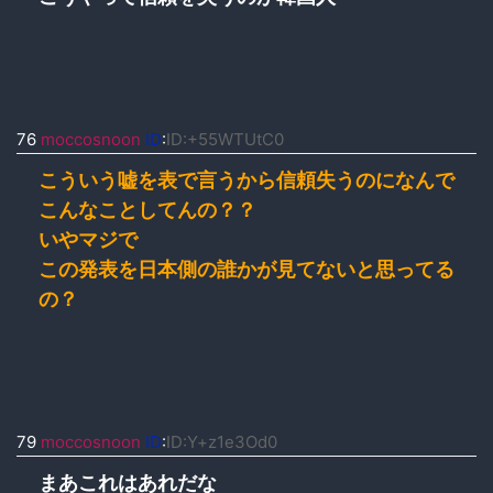
76
moccosnoon
ID
:
ID:+55WTUtC0
こういう嘘を表で言うから信頼失うのになんで
こんなことしてんの？？
いやマジで
この発表を日本側の誰かが見てないと思ってる
の？
79
moccosnoon
ID
:
ID:Y+z1e3Od0
まあこれはあれだな