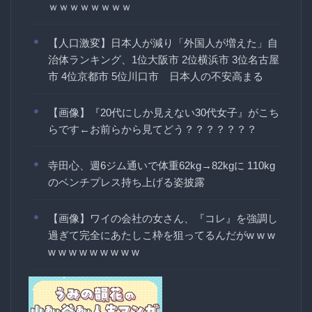
ｗｗｗｗｗｗｗｗ
【人口激変】日本人が減り「外国人が増えた」自
治体ランキング、1位大阪市 2位横浜市 3位名古屋
市 4位京都市 5位川口市 日本人の不安高まる
【画像】『20代にしか見えない30代女子』がこち
らです←お前らから見てどう？？？？？？？
寺田心、週6ジム通いで体重62kg→82kgに 110kg
のベンチプレス持ち上げる姿披露
【画像】ワイの会社の女さん、『コレ』を強調し
過ぎて完全にあたしこ枠を狙ってるんだがw w w
w w w w w w w w w