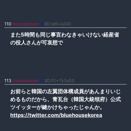
110
moccosnoon
ID
:
ID:ql6+iy0i0
また5時間も同じ事言わなきゃいけない経産省
の役人さんが可哀想で
113
moccosnoon
ID
:
ID:P/+7k3yE0
お前らと韓国の左翼団体構成員があんまりいじ
めるものだから、青瓦台（韓国大統領府）公式
ツイッターが鍵かけちゃったじゃんか。
https://twitter.com/bluehousekorea