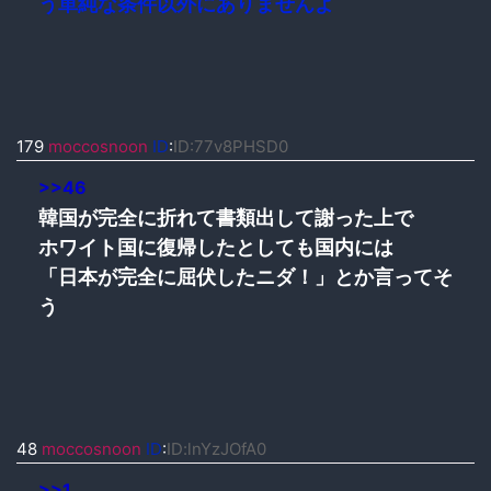
う単純な条件以外にありませんよ
179
moccosnoon
ID
:
ID:77v8PHSD0
>>46
韓国が完全に折れて書類出して謝った上で
ホワイト国に復帰したとしても国内には
「日本が完全に屈伏したニダ！」とか言ってそ
う
48
moccosnoon
ID
:
ID:lnYzJOfA0
>>1