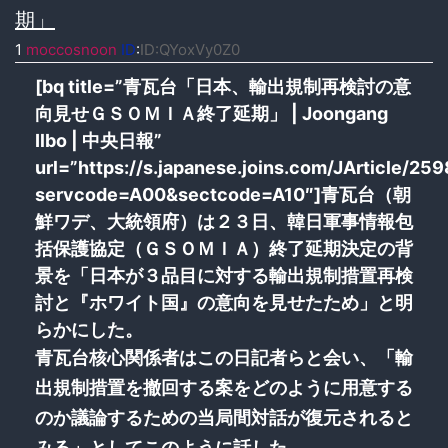
期」
1
moccosnoon
ID
:
ID:QYoxVy0Z0
[bq title=”青瓦台「日本、輸出規制再検討の意
向見せＧＳＯＭＩＡ終了延期」 | Joongang
Ilbo | 中央日報”
url=”https://s.japanese.joins.com/JArticle/25
servcode=A00&sectcode=A10″]青瓦台（朝
鮮ワデ、大統領府）は２３日、韓日軍事情報包
括保護協定（ＧＳＯＭＩＡ）終了延期決定の背
景を「日本が３品目に対する輸出規制措置再検
討と『ホワイト国』の意向を見せたため」と明
らかにした。
青瓦台核心関係者はこの日記者らと会い、「輸
出規制措置を撤回する案をどのように用意する
のか議論するための当局間対話が復元されると
みる」としてこのように話した。