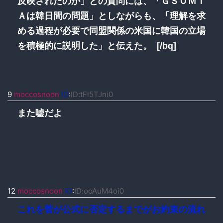
反映されたのか」との質問には、「ＧＳＯＭＩ
Ａは韓日間の問題」としながらも、「理解を求
める過程が必要で同盟関係の米国に韓国の立場
を積極的に説明した」と伝えた。 [/bq]
9
moccosnoon
ID
:
ID:tFl5TJni0
また嘘だよ
12
moccosnoon
ID
:
ID:ooAuM4oi0
これを菅が公式に否定するまでがお約束の流れ