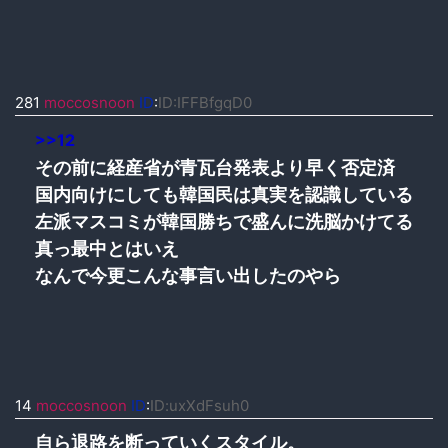
281
moccosnoon
ID
:
ID:IFFBfgqD0
>>12
その前に経産省が青瓦台発表より早く否定済
国内向けにしても韓国民は真実を認識している
左派マスコミが韓国勝ちで盛んに洗脳かけてる
真っ最中とはいえ
なんで今更こんな事言い出したのやら
14
moccosnoon
ID
:
ID:uxXdFsuh0
自ら退路を断っていくスタイル。