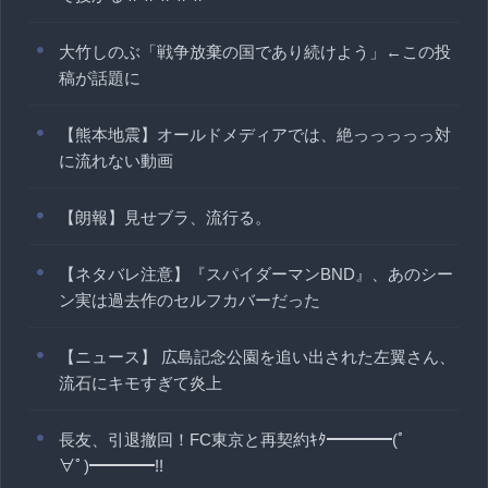
大竹しのぶ「戦争放棄の国であり続けよう」←この投
稿が話題に
【熊本地震】オールドメディアでは、絶っっっっっ対
に流れない動画
【朗報】見せブラ、流行る。
【ネタバレ注意】『スパイダーマンBND』、あのシー
ン実は過去作のセルフカバーだった
【ニュース】 広島記念公園を追い出された左翼さん、
流石にキモすぎて炎上
長友、引退撤回！FC東京と再契約ｷﾀ━━━━(ﾟ
∀ﾟ)━━━━!!