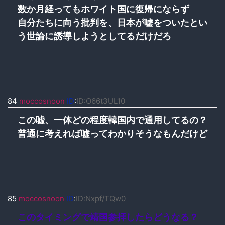
数か月経ってもホワイト国に復帰にならず
自分たちに向う批判を、日本が嘘をついたとい
う世論に誘導しようとしてるだけだろ
84
moccosnoon
ID
:
ID:O66t3UL10
この嘘、一体どの程度韓国内で通用してるの？
普通に考えれば嘘ってわかりそうなもんだけど
85
moccosnoon
ID
:
ID:Nxpf/TQw0
このタイミングで靖国参拝したらどうなる？