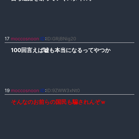
17
moccosnoon
ID
:
ID:GRjBNig20
100回言えば嘘も本当になるってやつか
19
moccosnoon
ID
:
ID:9ZWW3xNt0
そんなのお前らの国民も騙されんぞｗ