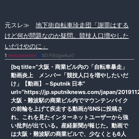
元スレ≫
地下街自転車珍走団「謝罪はする
けど何が問題なのか疑問。競技人口増やした
いだけやのに」
1
moccosnoon
ID
:
ID:FBdgwAui0
[bq title=”大阪・商業ビル内の「自転車暴走」
動画炎上 メンバー「競技人口を増やしたいだ
け」【動画】 – Sputnik 日本”
url=”https://jp.sputniknews.com/japan/20191
大阪・難波駅の商業ビル内でマウンテンバイク
の前輪を上げて疾走する動画がSNSに投稿さ
れ、これを見たインターネットユーザーから強
い批判が出ている。産経新聞が報じた。動画で
は大阪・難波駅の商業ビルで、少なくとも6人