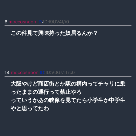
6
moccosnoon
ID
:
ID:l9UV4I//0
この件見て興味持った奴居るんか？
14
moccosnoon
ID
:
ID:V0Gs1Trc0
大阪やけど商店街とか駅の構内ってチャリに乗
ったままの通行って禁止やろ
っていうかあの映像を見てたら小学生か中学生
やと思ってたわ