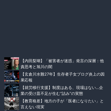
【内田梨瑚】「被害者が迷惑」発言の深層：他
責思考と旭川の闇
【玄倉川水難27年】生存者子女ブログ炎上の因
果応報
【就労移行支援】制度はある、現場はない…企
業の受け皿不足が生む“詰み”の実態
【教育格差】地方の子が「医者になりたい」と
言えない現実