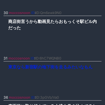
30
moccosnoon
ID
:
ID:Qm6ewk9N0
商店街言うから動画見たらおもっくそ駅ビル内
だった
31
moccosnoon
ID
:
ID:6hC7WQNB0
東京なら新宿駅の地下街を走るみたいなもん
36
moccosnoon
ID
:
ID:3pGVb/Va0