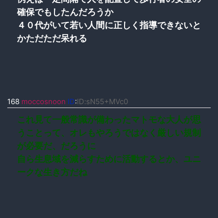
確保でもしたんだろうか
４０代がいて若い人間に正しく指導できないと
かただただ呆れる
168
moccosnoon
ID
:
ID:sN55+MVc0
これ見て一般常識が備わったマトモな大人が思
うことって、オレもやろうではなく厳しい規制
が必要だ、だろうに
自ら生息域を減らすために活動するとか、ユニ
ークな生き方だね