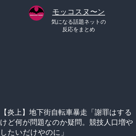
コ
モッコスヌ〜ン
ン
気になる話題ネットの
テ
反応をまとめ
ン
ツ
へ
ス
キ
ッ
プ
【炎上】地下街自転車暴走「謝罪はする
けど何が問題なのか疑問。競技人口増や
したいだけやのに」