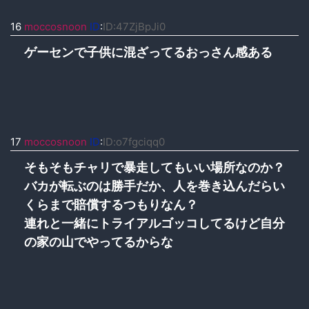
16
moccosnoon
ID
:
ID:47ZjBpJi0
ゲーセンで子供に混ざってるおっさん感ある
17
moccosnoon
ID
:
ID:o7fgciqq0
そもそもチャリで暴走してもいい場所なのか？
バカが転ぶのは勝手だか、人を巻き込んだらい
くらまで賠償するつもりなん？
連れと一緒にトライアルゴッコしてるけど自分
の家の山でやってるからな