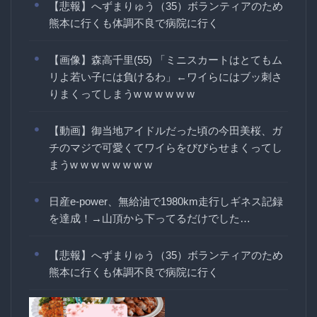
【悲報】へずまりゅう（35）ボランティアのため
熊本に行くも体調不良で病院に行く
【画像】森高千里(55) 「ミニスカートはとてもム
リよ若い子には負けるわ」←ワイらにはブッ刺さ
りまくってしまうw w w w w w
【動画】御当地アイドルだった頃の今田美桜、ガ
チのマジで可愛くてワイらをびびらせまくってし
まうw w w w w w w w
日産e-power、無給油で1980km走行しギネス記録
を達成！→山頂から下ってるだけでした…
【悲報】へずまりゅう（35）ボランティアのため
熊本に行くも体調不良で病院に行く