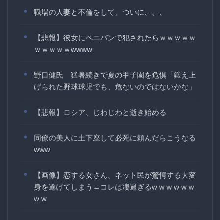
職場の人妻と不倫をして、ついに、、、
【悲報】彼女にペニバンで犯されたらｗｗｗｗｗ
ｗｗｗｗｗwwww
野口健氏 猛暑続きで夏の甲子園を危惧「鍛え上
げられた野球球児でも、危ないのではないかな」
【悲報】ロシア、じわじわと逝き始める
同僚の美人に土下座して必死に頼んだらこうなる
www
【画像】恋する女さん、ネット民が驚愕する大変
身を遂げてしまう←コレは凄過ぎるw w w w w w
w w