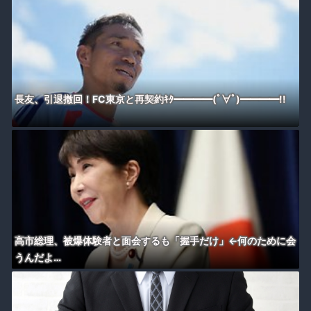
長友、引退撤回！FC東京と再契約ｷﾀ━━━━(ﾟ∀ﾟ)━━━━!!
高市総理、被爆体験者と面会するも「握手だけ」←何のために会
うんだよ…