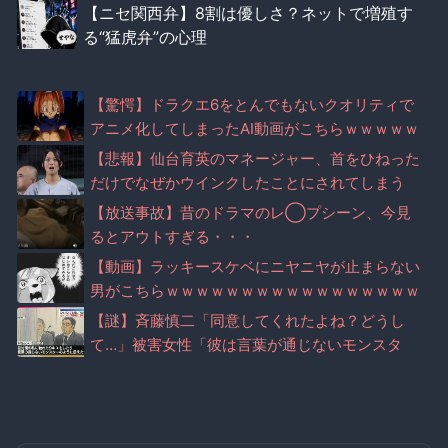
【ニセ関西弁】8割は優しさ？ネットで増殖す
る“猛虎弁”の心理
【驚愕】ドラクエ6をとんでもないクオリティで
アニメ化してしまったAI動画がこちらｗｗｗｗｗ
【悲報】仙台育英のマネージャー、首をひねった
だけでなぜかウインクしたことにされてしまう
【放送事故】昔のドラマのレ◯プシーン、今見
るとアウトすぎる・・・
【動画】ラッキースケベにニヤニヤが止まらない
男がこちらｗｗｗｗｗｗｗｗｗｗｗｗｗｗｗｗｗ
ｗ
【謎】斉藤慎二「同意してくれたよね？どうし
て…」被害女性「彼は言葉が通じないモンスタ
ー」