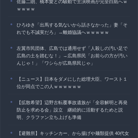
佐藤二朗、橋本愛との騒動で主演映画が完全白紙へｗ
ｗｗｗｗ
ひろゆき「出馬する気ないから話さなかった」妻「そ
れでも不誠実だろ」→離婚協議へｗｗｗｗｗ
左翼市民団体、広島では通用せず「人殺しの汚い足で
広島の土を踏むな！」→広島県民「お前らの方が汚い
んじゃ！」「ワシらが広島県民じゃ」
【ニュース】日本をダメにした総理大臣、ワースト１
位が同点でこの人ｗｗｗｗｗｗ
【拡散希望】辺野古転覆事故遺族が「全容解明と再発
防止を求める会」設立 継続的に活動するためと説
明、クラファン立ち上げも準備
【避難所】キッチンカー、から揚げや麺類提供 40代女