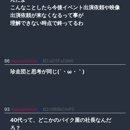
こんなことしたら今後イベント出演依頼や映像
出演依頼が来なくなるって事が
理解できない時点で終ってるわ
86
moccosnoon
ID
:
ID:uD5FxDjM0
珍走団と思考が同じ(´・ω・｀)
93
moccosnoon
ID
:
ID:r9B8kCmP0
40代って、どこかのバイク屋の社長なんだ
ろ？