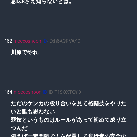
意味kさえ知らないとは。
162
moccosnoon
ID
:
ID:h6AQRVAY0
川原でやれ
164
moccosnoon
ID
:
ID:T1SOXTQY0
ただのケンカの殴り合いを見て格闘技をやりた
いと誰も思わない
競技というものはルールがあって初めて成り立
つんだ
例えば一定間隔で人を配置して歩行者の安全の