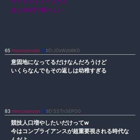
マイナスイメージだろ
あと40代で痛々しい
65
moccosnoon
ID
:
ID:JOsWzb6K0
意固地になってるだけなんだろうけど
いくらなんでもその返しは幼稚すぎる
83
moccosnoon
ID
:
ID:SSTn3EPD0
競技人口増やしたいだけってw
今はコンプライアンスが超重要視される時代な
んだよ