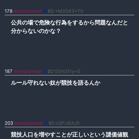
178
moccosnoon
ID
:
ID:+M3SX3x70
公共の場で危険な行為をするから問題なんだと
分からないのかな？
187
moccosnoon
ID
:
ID:S5m3t1y+0
ルール守れない奴が競技を語るんか
203
moccosnoon
ID
:
ID:cQF/JEAJ0
競技人口を増やすことが正しいという謎価値観