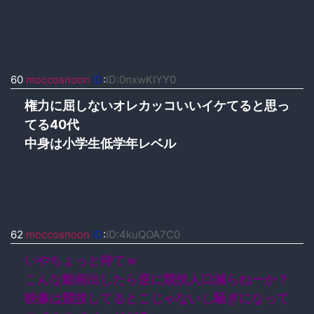
60
moccosnoon
ID
:
ID:0nxwKIYY0
権力に屈しないオレカッコいいイケてると思っ
てる40代
中身は小学生低学年レベル
62
moccosnoon
ID
:
ID:4kuQOA7C0
いやちょっと待てｗ
こんな動画出したら逆に競技人口減らねーか？
映像は競技してるとこじゃないし騒ぎになって