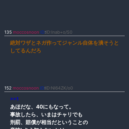
135
moccosnoon
ID
:
ID:Inab+o/S0
絶対ワザとネガ作ってジャンル自体を潰そうと
してるんだろ
152
moccosnoon
ID
:
ID:NI64ZK/o0
>>1
あほだな、40にもなって。
事故したら、いまはチャリでも
刑罰、賠償が相当だということの