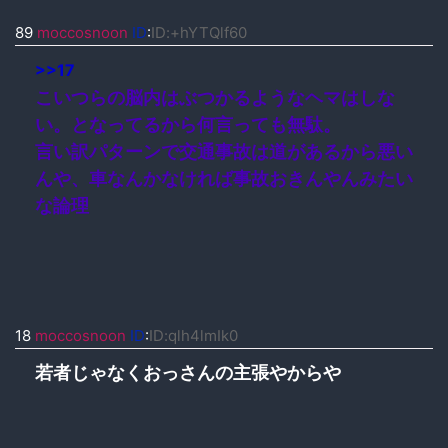
89
moccosnoon
ID
:
ID:+hYTQlf60
>>17
こいつらの脳内はぶつかるようなヘマはしな
い。となってるから何言っても無駄。
言い訳パターンで交通事故は道があるから悪い
んや、車なんかなければ事故おきんやんみたい
な論理
18
moccosnoon
ID
:
ID:qlh4lmIk0
若者じゃなくおっさんの主張やからや