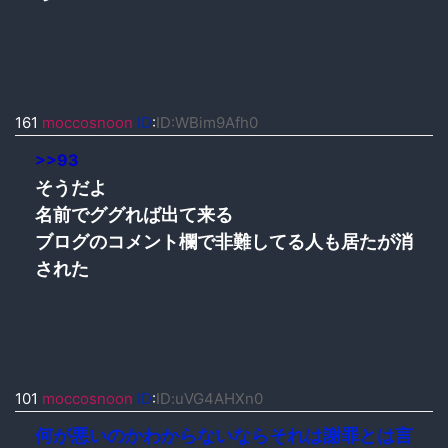
161
moccosnoon
ID
:
ID:WBim9Afh0
>>93
そうだよ
名前でググれば出て来る
ブログのコメント欄で非難してる人も居たが消
された
101
moccosnoon
ID
:
ID:uVG4AHXn0
何が悪いのかわからないならそれは謝罪とは言