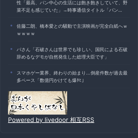
性「最高、パン中心の生活には飽き飽きしていて、野
菜不足も感じていた」→時事通信タイトル「パン...
佐藤二朗、橋本愛との騒動で主演映画が完全白紙へｗ
ｗｗｗｗ
パさん「石破さんは世界でも珍しい、国民による石破
辞めるなデモが自然発生した総理大臣です」
スマホゲー業界、終わりの始まり…倒産件数が過去最
多ペース「数億円かけても爆ﾀﾋ」
Powered by livedoor 相互RSS