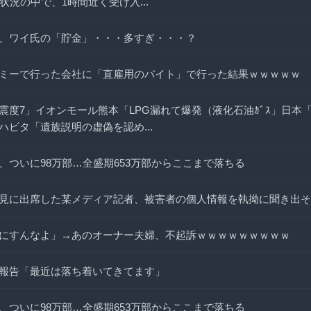
状況の中で、1時間近く受け入...
、ワイ氏の「貯金」・・・多すぎ・・・？
ミーで行った会社に「直雇用のバイト」で行った結果ｗｗｗｗｗ
震度7」イオンモール熊本「LPG漏れて爆発（液化石油ｶﾞｽ」日本
ハビタ「遺族説明の虚偽を認め...
、ついに98万部…全盛期653万部からここまで落ちる
見に出席した某メディア記者、被害者の個人情報を執拗に聞き出そ
にすんなよ」→あのオーナー夫婦、不起訴ｗｗｗｗｗｗｗｗｗ
報告「最近は落ち着いてきてます」
、ついに98万部…全盛期653万部からここまで落ちる