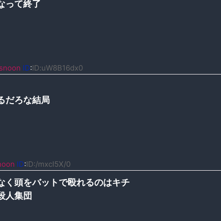
なって終了
snoon
ID
:
ID:uW8B16dx0
るだろな結局
noon
ID
:
ID:/mxcI5X/0
なく頭をバットで殴れるのはキチ
殺人集団