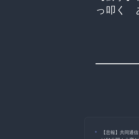
っ叩く 
【悲報】共同通信