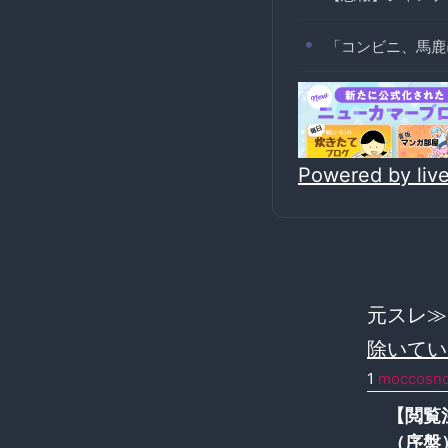
「コンビニ、馬鹿
Powered by li
元スレ
除いてい
1
moccosn
【閲覧
（序盤