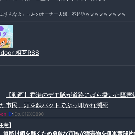
にすんなよ」→あのオーナー夫婦、不起訴ｗｗｗｗｗｗｗｗｗ
vedoor 相互RSS
≫
【動画】香港のデモ隊が道路にばら撒いた障害
た市民、頭を鉄バットでぶっ叩かれ瀕死
oon
ID
:
ID:u019XQ890
注意】
）道路封鎖を解くため勇敢な市民が障害物を孤軍奮闘片