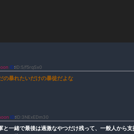
noon
ID
:
ID:5/f5rqSx0
だの暴れたいだけの暴徒だよな
noon
ID
:
ID:3NExEDm30
軍と一緒で最後は過激なやつだけ残って、一般人から支