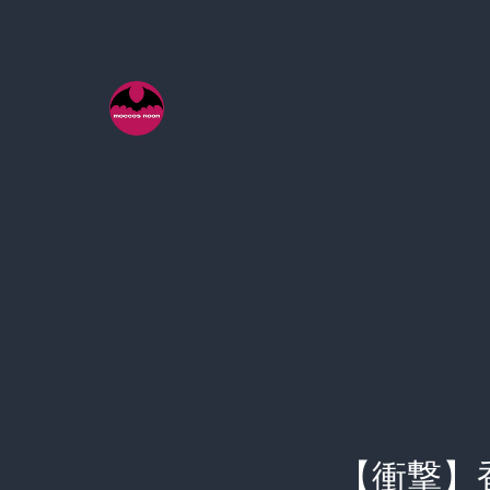
コ
ン
テ
ン
ツ
へ
ス
キ
ッ
プ
【衝撃】