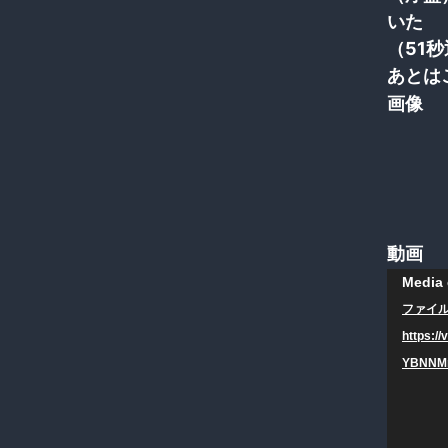
いた
（51
あとは
画像
動画
動
Media 
画
ファイル
プ
https:/
レ
YBNNMn
ー
ヤ
ー