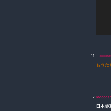
11
moccos
もうた
17
moccos
日本赤