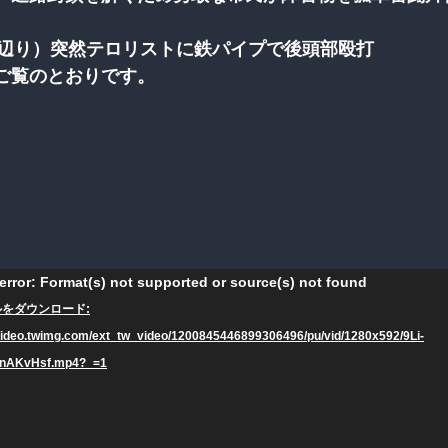
秒辺り）突然テロリストに鉄パイプで後頭部殴打
ご覧のとおりです。
error: Format(s) not supported or source(s) not found
をダウンロード:
/video.twimg.com/ext_tw_video/1200845446899306496/pu/vid/1280x592/9Li-
AKvHsf.mp4?_=1