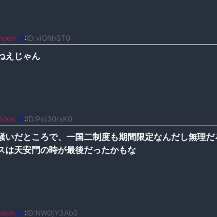
noon
ID
:
ID:viOfthST0
ねえじゃん
noon
ID
:
ID:Poj30rsK0
騒いだところで、一国二制度も期間限定なんだし無理だ
スは天安門の時が最後だったかもな
noon
ID
:
ID:NWOjY3Ab0