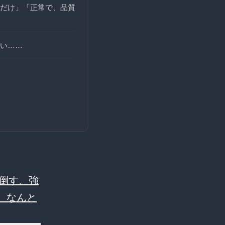
だけ」「正常で、品質
い……
倒す、強
者、なんと