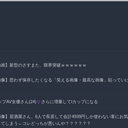
動画】新型のさすまた、限界突破ｗｗｗｗｗｗ
画像】思わず保存したくなる「笑える画像・最高な画像」貼ってい
ｗ
ップAV女優さん(24)
さらに増量してIカップになる
画像】居酒屋さん、6人で長居して会計4939円しか使わない客にお
してしまう←コレどっちが悪いんや？？？？？？