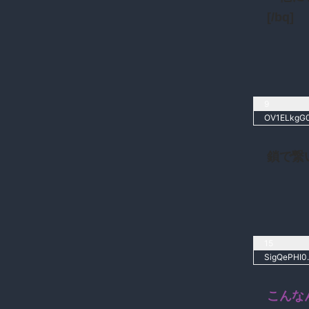
[/bq]
9
OV1ELkgG0
鎖で繋
15
SigQePHI0.
こんな