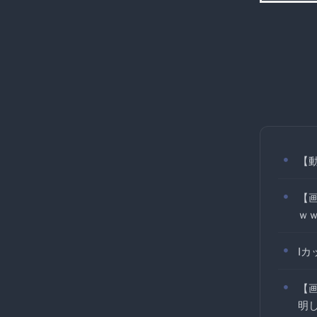
【
【
ｗ
Iカ
【
明