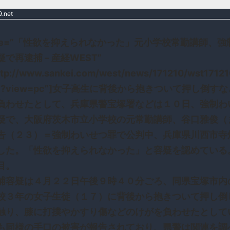
.net
title=”「性欲を抑えられなかった」元小学校常勤講師、
で再逮捕 – 産経WEST”
ttp://www.sankei.com/west/news/171210/wst1712
tml?view=pc”]女子高生に背後から抱きついて押し倒す
負わせたとして、兵庫県警宝塚署などは１０日、強制わ
疑で、大阪府茨木市立小学校の元常勤講師、谷口雅俊（
告（２３）＝強制わいせつ罪で公判中、兵庫県川西市寺
した。「性欲を抑えられなかった」と容疑を認めている
目。
容疑は４月２２日午後９時４０分ごろ、同県宝塚市内
校３年の女子生徒（１７）に背後から抱きついて押し倒
触り、膝に打撲やかすり傷などのけがを負わせたとして
同様の手口の被害が報告されており、県警は関連を調