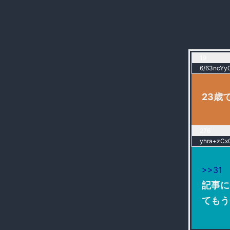
19
6/63ncYy0
23歳
276
yhra+zCx0
>>31
記事に
てもう