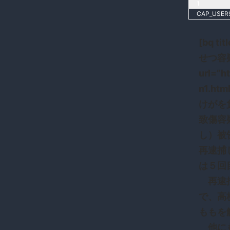
1
CAP_USER9
[bq 
せつ容疑
url=”h
n1.h
けがを
致傷容
し）被
再逮捕
は５回
再逮捕
で、高
ももを
他にも