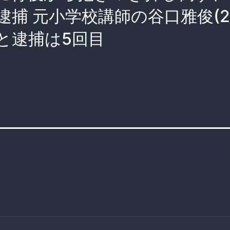
逮捕 元小学校講師の谷口雅俊(2
と逮捕は5回目