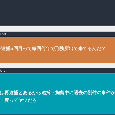
.net
で逮捕5回目って毎回何年で刑務所出て来てるんだ？
.net
は再逮捕とあるから逮捕・拘留中に過去の別件の事件
一度ってヤツだろ