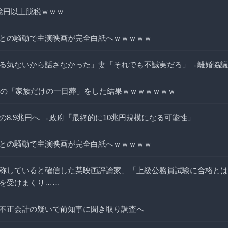
億円以上脱税ｗｗｗ
との騒動で主演映画が完全白紙へｗｗｗｗｗ
る気ないから話さなかった」妻「それでも不誠実だろ」→離婚協議
、祖母の「家族だけの一日葬」をした結果ｗｗｗｗｗｗｗ
の8.9兆円へ →政府「最終的に10兆円規模になる可能性」
との騒動で主演映画が完全白紙へｗｗｗｗｗ
称していると確信した某映画評論家、「上級公務員試験に合格とは
を受けまくり……
不正会計の疑いで前知事に聞き取り調査へ