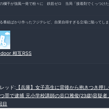
の欄干が強風一発で粉々に 鉄筋ゼロ 当局「接着剤でくっつけた
る番組ばかり作ったフジテレビ、自業自得すぎる立場に陥ってしま
vedoor 相互RSS
レッド:
【兵庫】女子高生に背後から抱きつき押し
つ罪で逮捕 元小学校講師の谷口雅俊(23歳)容疑
回目