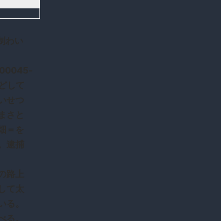
強制わい
100045-
などして
いせつ
まさと
畑＝を
。逮捕
の路上
して太
いる。
べる。