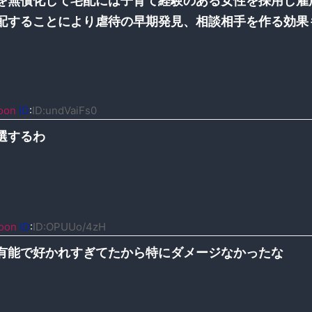
を無償化して宅配には子育て経験のある女性を採用し雇
配することにより虐待の早期発見、相談相手を作る効果
oon
ID
:
ID:undVaiFs0
選するわ
oon
ID
:
ID:OPUUo/4zH
有能で好かれすぎてたから特にダメージなかったな