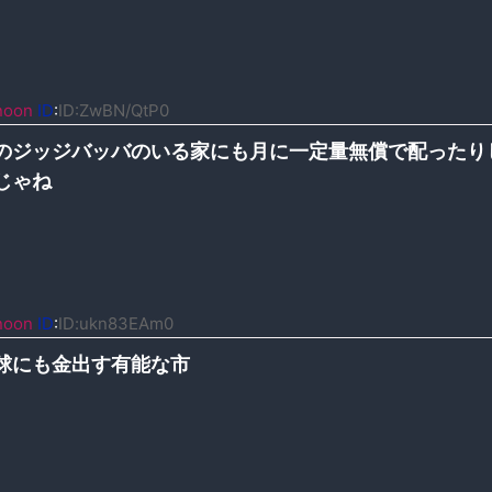
noon
ID
:
ID:ZwBN/QtP0
のジッジバッバのいる家にも月に一定量無償で配ったり
じゃね
noon
ID
:
ID:ukn83EAm0
球にも金出す有能な市