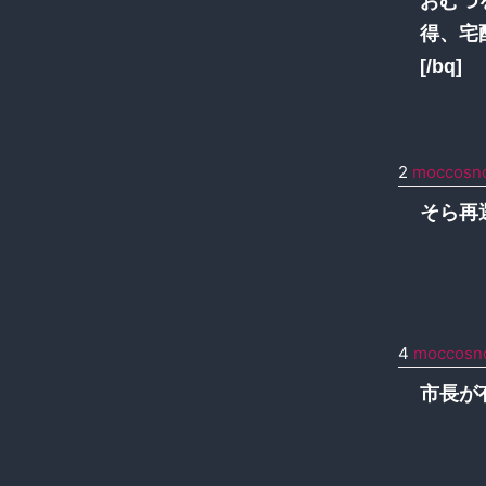
おむつ
得、宅
[/bq]
2
moccosn
そら再
4
moccosn
市長が