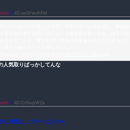
noon
ID
:
ID:avQYwvKRM
明石市の泉房穂市長は２５日、同市役所で記者会見し、離婚相
を受け取れずに困窮している一人親家庭を救うため、相手の給
を天引きしたり、支払わない場合は氏名を公表したりすること
の検討を始めたことを明らかにした。
//www.jiji.com/jc/article?k=2019092501231&g=pol
の人気取りばっかしてんな
noon
ID
:
ID:Cv5uqlWZa
やし対策として中々ええやん