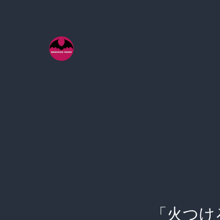
コ
ン
テ
ン
ツ
へ
ス
キ
ッ
プ
「火つけ