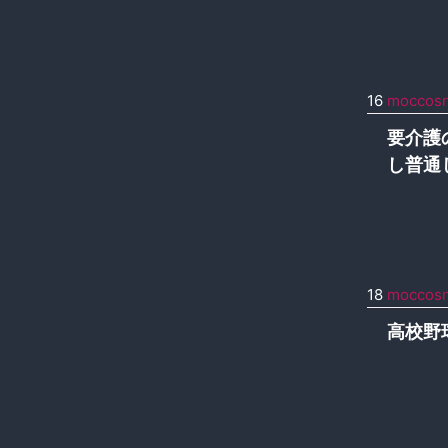
16
moccos
要介護
し普通
18
moccos
高校野