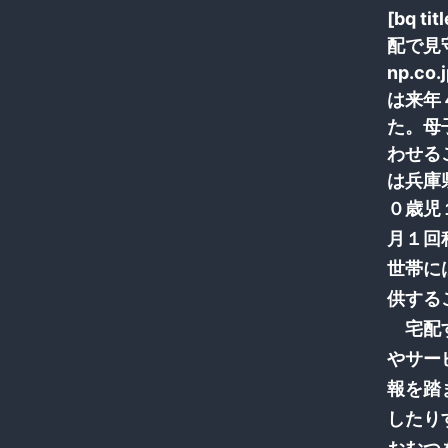
[bq 
配で見守り
np.co
は来年
た。母
わせる
は兵庫
０歳児
月１回
世帯に
供する
宅配す
やサー
報を踏
したり