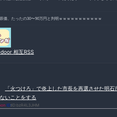
原価、たったの30〜90万円と判明ｗｗｗｗｗｗｗｗｗｗｗ
vedoor 相互RSS
≫
「火つけろ」で炎上した市長を再選させた明石
ないことをする
oon
ID
:
ID:bzR4L3JHM