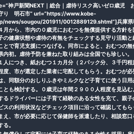
title=”神戸新聞NEXT｜総合｜虐待リスク高いゼロ歳児
 明石市” url=”https://www.kobe-
.jp/news/sougou/201911/0012889129.shtml”]兵
４月から、市内の０歳児におむつを無償提供する方針を
子の健康状態や虐待の有無をチェックする見守り活動と
ことで育児支援につなげる。同市によると、おむつの無
県内初。虐待予防を兼ねた取り組みは全国でも珍しい。
１人につき、紙おむつ１カ月分（２パック分、３千円程
程度、市が選定した業者に宅配してもらう。おむつが必
は、同額分のおしりふきやミルクなど子育てに使う日用
ことも検討する。０歳児は年間２９００人程度を見込む
るドライバーには子育て経験のある女性を充て、親子
ビスの利用状況などチェック項目に沿って確認してもら
まえ、市が必要に応じて保健師を派遣したり、相談窓口
する。