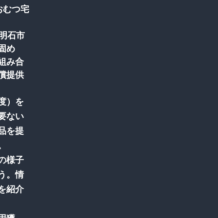
 おむつ宅
庫県明石市
固め
組み合
償提供
度）を
要ない
品を提
。
の様子
う。情
を紹介