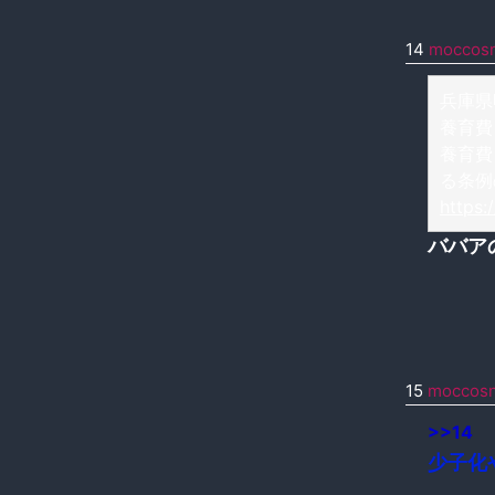
14
moccos
兵庫県
養育費
養育費
る条例
https:
ババア
15
moccos
>>14
少子化