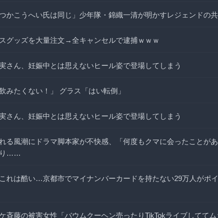
つかこうへい氏は同じ」少年隊・錦織一清が明かすレジェンドの共
スグッズを大量注文→全キャンセルで逮捕ｗｗｗ
実さん、妊娠中とは思えないヒール姿で登場してしまう
飲みたくない！」 グラス「はい転倒」
実さん、妊娠中とは思えないヒール姿で登場してしまう
れる風潮にドラマ脚本家が不快感、「何度もクマに会ったことがあ
り……
これは酷い…京都市でマイナンバーカードを持たない29万人がポ
ケ斉藤の被害女性「バウムクーヘン売ったりTikTokライブしてて