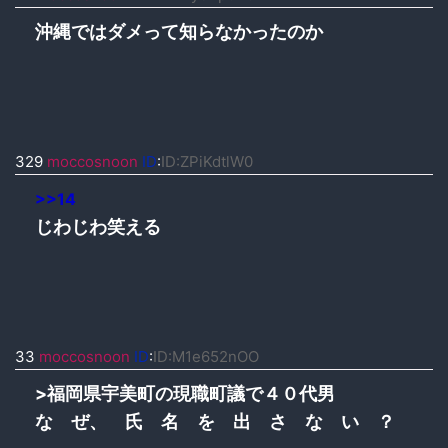
沖縄ではダメって知らなかったのか
329
moccosnoon
ID
:
ID:ZPiKdtlW0
>>14
じわじわ笑える
33
moccosnoon
ID
:
ID:M1e652nOO
>福岡県宇美町の現職町議で４０代男
な ぜ、 氏 名 を 出 さ な い ？