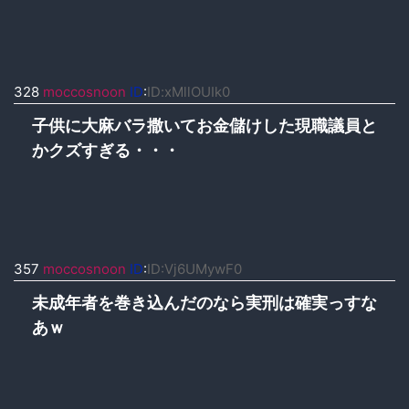
328
moccosnoon
ID
:
ID:xMllOUIk0
子供に大麻バラ撒いてお金儲けした現職議員と
かクズすぎる・・・
357
moccosnoon
ID
:
ID:Vj6UMywF0
未成年者を巻き込んだのなら実刑は確実っすな
あｗ