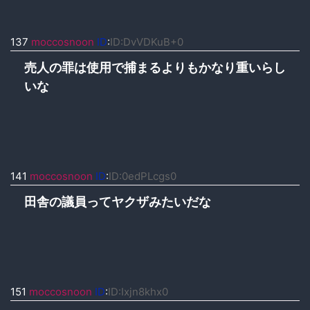
137
moccosnoon
ID
:
ID:DvVDKuB+0
売人の罪は使用で捕まるよりもかなり重いらし
いな
141
moccosnoon
ID
:
ID:0edPLcgs0
田舎の議員ってヤクザみたいだな
151
moccosnoon
ID
:
ID:Ixjn8khx0