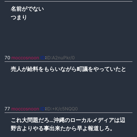
名前がでない
つまり
70
moccosnoon
ID
:
ID:A2nuPkr/0
売人が給料をもらいながら町議をやっていたと
77
moccosnoon
ID
:
ID:+K/c5NQQ0
これ大問題だろ…沖縄のローカルメディアは辺
野古よりやる事出来たから早よ報道しろ。