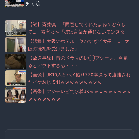
知り涙
【謎】斉藤慎二「同意してくれたよね？どうし
て…」被害女性「彼は言葉が通じないモンスタ
ー」
【悲報】大阪のホテル、ヤバすぎて大炎上…「大
阪の洗礼を受けました」
【放送事故】昔のドラマのレ◯プシーン、今見
るとアウトすぎる・・・
【画像】JK10人とハメ撮り770本撮って逮捕され
たイケおじ(54)ｗｗｗｗｗｗｗｗｗ
【画像】フジテレビで水着JKｗｗｗｗｗｗｗｗｗ
ｗｗｗｗｗｗｗ