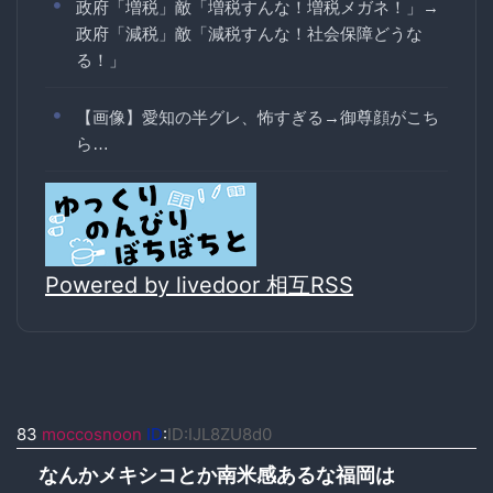
政府「増税」敵「増税すんな！増税メガネ！」→
政府「減税」敵「減税すんな！社会保障どうな
る！」
【画像】愛知の半グレ、怖すぎる→御尊顔がこち
ら…
Powered by livedoor 相互RSS
83
moccosnoon
ID
:
ID:IJL8ZU8d0
なんかメキシコとか南米感あるな福岡は