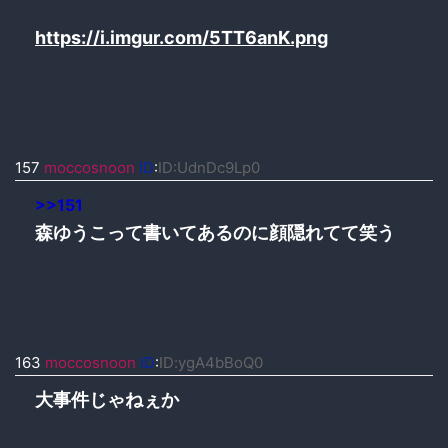
https://i.imgur.com/5TT6anK.png
157
moccosnoon
ID
:
ID:UdnDc9Lp0
>>151
森ゆうこって書いてあるのに顔隠れてて笑う
163
moccosnoon
ID
:
ID:ygA4bBoQ0
大事件じゃねぇか