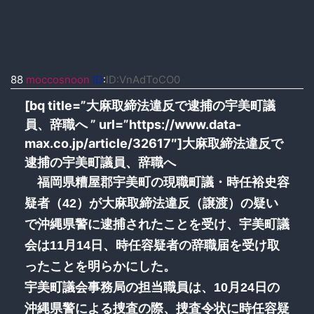
88
moccosnoon
ID
:
ID:VnAdToCO0
[bq title=”大麻取締法違反で逮捕の宇美町議
員、辞職へ ” url=”https://www.data-
max.co.jp/article/32617″]大麻取締法違反で
逮捕の宇美町議員、辞職へ
福岡県糟屋郡宇美町の現職町議・時任裕史容
疑者（42）が大麻取締法違反（譲渡）の疑い
で沖縄県警に逮捕されたことを受け、宇美町議
会は11月14日、時任容疑者の辞職届を受け取
ったことを明らかにした。
宇美町議会事務局の担当職員は、10月24日の
沖縄県警による捜査の際、捜査令状に時任容疑