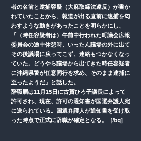
者の名前と逮捕容疑（大麻取締法違反）が書か
れていたことから、報道が出る直前に逮捕を匂
わすような動きがあったことを明らかにし、
「（時任容疑者は）午前中行われた町議会広報
委員会の途中休憩時、いったん議場の外に出て
その後議場に戻ってこず、連絡もつかなくなっ
ていた。どうやら議場から出てきた時任容疑者
に沖縄県警が任意同行を求め、そのまま逮捕に
至ったようだ」と話した。
辞職届は11月15日に古賀ひろ子議長によって
許可され、現在、許可の通知書が国選弁護人宛
に送られている。国選弁護人が通知書を受け取
った時点で正式に辞職が確定となる。 [/bq]