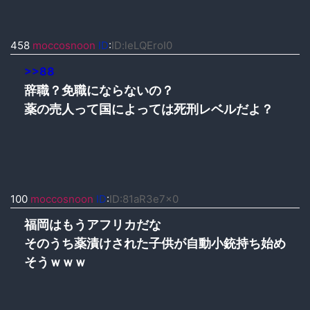
458
moccosnoon
ID
:
ID:leLQEroI0
>>88
辞職？免職にならないの？
薬の売人って国によっては死刑レベルだよ？
100
moccosnoon
ID
:
ID:81aR3e7x0
福岡はもうアフリカだな
そのうち薬漬けされた子供が自動小銃持ち始め
そうｗｗｗ