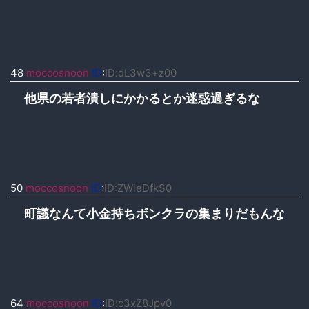
48
moccosnoon
ID
:
ID:dL3w3+z00
他県の若者潰しにかかるとか迷惑過ぎるな
50
moccosnoon
ID
:
ID:ZWieDfkS0
町議なんて小金持ちボンクラの集まりだもんな
64
moccosnoon
ID
:
ID:c3xZ8Jpv0