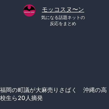
コ
モッコスヌ〜ン
ン
気になる話題ネットの
テ
反応をまとめ
ン
ツ
へ
ス
キ
ッ
プ
福岡の町議が大麻売りさばく 沖縄の高
校生ら20人摘発