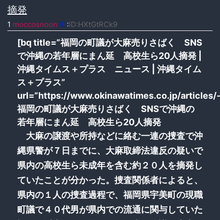
摘発
1
moccosnoon
ID
:
ID:HXtGtRCk9
[bq title=”福岡の町議が大麻売りさばく SNS
で沖縄の若年層にまん延 高校生ら20人摘発 |
沖縄タイムス＋プラス ニュース | 沖縄タイム
ス＋プラス”
url=”https://www.okinawatimes.co.jp/articles
福岡の町議が大麻売りさばく SNSで沖縄の
若年層にまん延 高校生ら20人摘発
大麻の譲渡や所持などに絡む一連の捜査で沖
縄県警が７日までに、大麻取締法違反の疑いで
県内の高校生ら未成年を含む約２０人を摘発し
ていたことが分かった。捜査関係者によると、
県内の１人の捜査過程で、福岡県宇美町の現職
町議で４０代男が県内での流通に関与していた