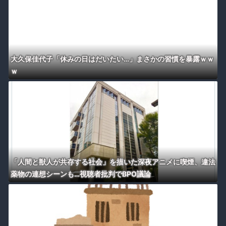
大久保佳代子「休みの日はだいたい…」まさかの習慣を暴露ｗｗ
ｗ
「人間と獣人が共存する社会」を描いた深夜アニメに喫煙、違法
薬物の連想シーンも…視聴者批判でBPO議論