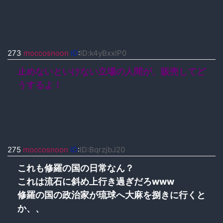
273
moccosnoon
ID
:
ID:k4yBxxlP0
止めないといけない立場の人間が、販売してど
うするよ！
275
moccosnoon
ID
:
ID:BqrzjbJ20
これも修羅の国の日常なん？
これは流石に斜め上行き過ぎだろwww
修羅の国の政治家が琉球へ大麻を捌きに行くと
か、、