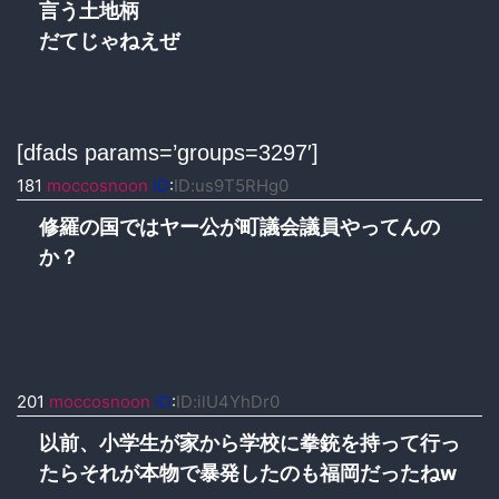
言う土地柄
だてじゃねえぜ
[dfads params=’groups=3297′]
181
moccosnoon
ID
:
ID:us9T5RHg0
修羅の国ではヤー公が町議会議員やってんの
か？
201
moccosnoon
ID
:
ID:ilU4YhDr0
以前、小学生が家から学校に拳銃を持って行っ
たらそれが本物で暴発したのも福岡だったねw