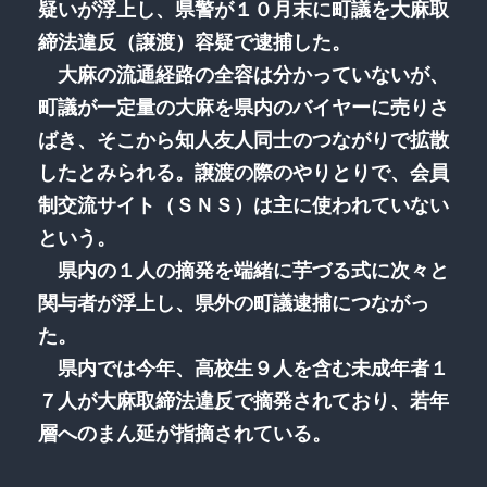
疑いが浮上し、県警が１０月末に町議を大麻取
締法違反（譲渡）容疑で逮捕した。
大麻の流通経路の全容は分かっていないが、
町議が一定量の大麻を県内のバイヤーに売りさ
ばき、そこから知人友人同士のつながりで拡散
したとみられる。譲渡の際のやりとりで、会員
制交流サイト（ＳＮＳ）は主に使われていない
という。
県内の１人の摘発を端緒に芋づる式に次々と
関与者が浮上し、県外の町議逮捕につながっ
た。
県内では今年、高校生９人を含む未成年者１
７人が大麻取締法違反で摘発されており、若年
層へのまん延が指摘されている。