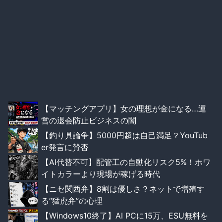
【マッチングアプリ】女の理想が金になる…運
営の退会防止ビジネスの闇
【釣り具論争】5000円超は自己満足？YouTub
er発言に賛否
【AI代替不可】配管工の自動化リスク5%！ホワ
イトカラーより現場が稼げる時代
【ニセ関西弁】8割は優しさ？ネットで増殖す
る“猛虎弁”の心理
【Windows10終了】AI PCに15万、ESU無料を