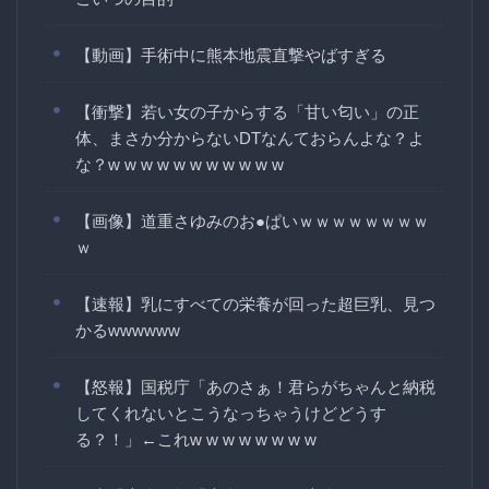
【動画】手術中に熊本地震直撃やばすぎる
【衝撃】若い女の子からする「甘い匂い」の正
体、まさか分からないDTなんておらんよな？よ
な？w w w w w w w w w w w
【画像】道重さゆみのお●ぱいｗｗｗｗｗｗｗｗ
ｗ
【速報】乳にすべての栄養が回った超巨乳、見つ
かるwwwwww
【怒報】国税庁「あのさぁ！君らがちゃんと納税
してくれないとこうなっちゃうけどどうす
る？！」←これw w w w w w w w