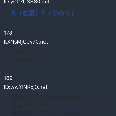
ID:y0P7U3H80.net
K（改憲）Y（やめて）
178
ID:NsMjQev70.net
>>169
うまいwww
189
ID:wwYlNRxj0.net
総理に聞こえないなら声をかけたという表
現はおかしいだろ
総理に向かってつぶやいただろw