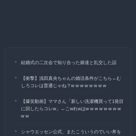
結婚式の二次会で知り合った娘達と乱交した話
【衝撃】浅田真央ちゃんの婚活条件がこちら←む
しろコレは普通じゃね？w w w w w w w w
【爆笑動画】ママさん「新しい洗濯機買って1発目
に回したらコレw」←こwれwはw w w w w w w w
w w
シャウエッセン公式、またこういうのでいい丼を