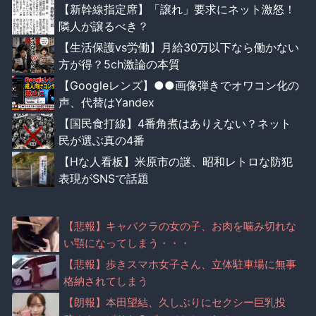
【新幹線指定席】「譲れ」要求にネット激怒！
隣人が譲るべき？
【生活保護vs労働】月給30万以下なら働かない
方が得？5ch激論の本質
【Googleレンズ】●●画像弾きでオワコン化の
声、代替はYandex
【国民食打線】4番角煮はありえない？ネット
民が選ぶ真の4番
【Hな人看板】米原市の謎、昭和レトロな防犯
表現がSNSで話題
【悲報】キャバクラの女の子、お肉を噛み切れな
い顎になってしまう・・・
【悲報】歩きスマホ女子さん、立体駐車場に無事
格納されてしまう
【朗報】本田望結、久しぶりにセクシー巨乳投