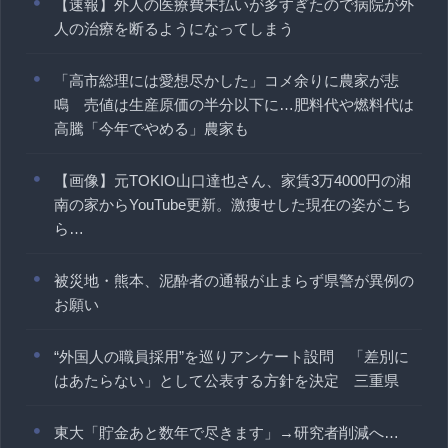
【速報】外人の医療費未払いが多すぎたので病院が外
人の治療を断るようになってしまう
「高市総理には愛想尽かした」コメ余りに農家が悲
鳴 売値は生産原価の半分以下に…肥料代や燃料代は
高騰「今年でやめる」農家も
【画像】元TOKIO山口達也さん、家賃3万4000円の湘
南の家からYouTube更新。激痩せした現在の姿がこち
ら…
被災地・熊本、泥酔者の通報が止まらず県警が異例の
お願い
“外国人の職員採用”を巡りアンケート設問 「差別に
はあたらない」として公表する方針を決定 三重県
東大「貯金あと数年で尽きます」→研究者削減へ…