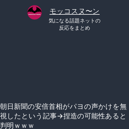
コ
モッコスヌ〜ン
ン
気になる話題ネットの
テ
反応をまとめ
ン
ツ
へ
ス
キ
ッ
プ
朝日新聞の安倍首相がパヨの声かけを無
視したという記事→捏造の可能性あると
判明ｗｗｗ