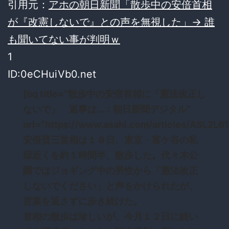
引用元：
アホの朝日新聞「散歩中の安倍首相
が『改憲しないで』との声を無視した」→ 誰
も聞いてない事が判明ｗ
1
ID:0eCHuiVb0.net
[bq title=”散歩中の安倍首相に「憲法改正し
ないで」 返事は…：朝日新聞デジタル”
url=”https://www.asahi.com/articles/ASL2L
安倍晋三首相は１８日、東京・富ケ谷の私
邸近くを約１時間半、散歩した。代々木公
園ではジョギング中の男性から「憲法改正
しないでください」と声をかけられたが、
言葉を返さずに歩き続けた。
首相の散歩は珍しいが、今月１２日に続い