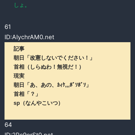
しょ。
61
ID:AIychrAM0.net
記事
朝日「改憲しないでください！」
首相（しらぬわ！無視だ！）
現実
朝日「あ、あの、ｶｨｹ,,,ﾎﾞｿﾎﾞｿ」
首相「？」
sp（なんやこいつ）
64
ID:2Pc9orSt0.net