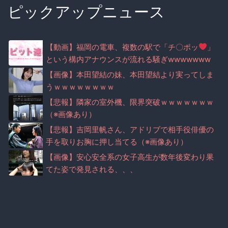
ピックアップニュース
【動画】福岡の電車、複数の駅で「チ〇ポッ
」
という構内アナウンスが流れる騒ぎwwwwwww
ww
【画像】本田望結の妹、本田望結より実ってしま
うｗｗｗｗｗｗｗｗ
【悲報】隣家の室外機、限界突破ｗｗｗｗｗｗｗ
（※画像あり）
【悲報】吉岡里帆さん、アドリブで相手役俳優の
手を取りお胸に押し当てる（※画像あり）
【画像】安心安全系の女子高生が数年後変わり果
てた姿で発見される、、、