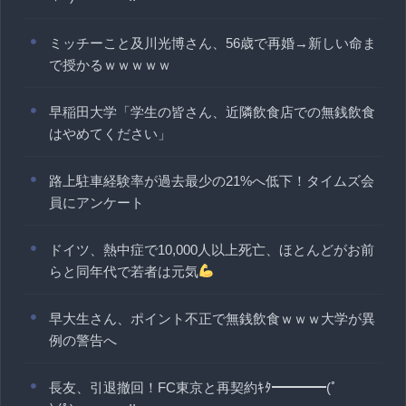
ミッチーこと及川光博さん、56歳で再婚→新しい命ま
で授かるｗｗｗｗｗ
早稲田大学「学生の皆さん、近隣飲食店での無銭飲食
はやめてください」
路上駐車経験率が過去最少の21%へ低下！タイムズ会
員にアンケート
ドイツ、熱中症で10,000人以上死亡、ほとんどがお前
らと同年代で若者は元気
早大生さん、ポイント不正で無銭飲食ｗｗｗ大学が異
例の警告へ
長友、引退撤回！FC東京と再契約ｷﾀ━━━━(ﾟ