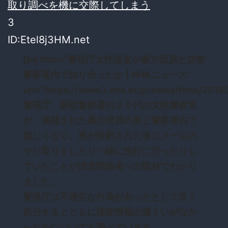
取り調べを機に交際してしまう
3
ID:Etel8j3HM.net
[bq title=”警視庁女性巡査が暴力団員と交際
警察署内で知り合ったか | NHKニュース”
url=”https://www3.nhk.or.jp/news/html/201
警視庁・新宿警察署の２０代の女性警察官
が、逮捕された暴力団員の男と警察署内で
親しくなり、男が保釈された後にメールの
やり取りをしたり一緒に旅行に行ったりし
ていたことが捜査関係者への取材でわかり
ました。
警視庁は不適切な行為があったとして近く
処分するとともに捜査情報の漏えいがなか
ったかについても調べています。