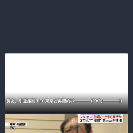
長友、引退撤回！FC東京と再契約ｷﾀ━━━━(ﾟ∀ﾟ)━━━━!!