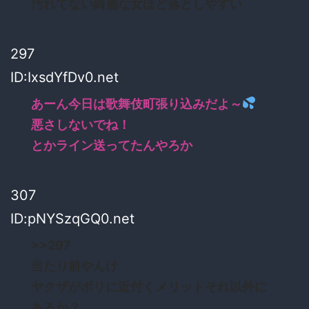
汚れてない綺麗な女ほど落としやすい
297
ID:IxsdYfDv0.net
あーん今日は歌舞伎町張り込みだよ～
悪さしないでね！
とかライン送ってたんやろか
307
ID:pNYSzqGQ0.net
>>297
当たり前やんけ
ヤクザがポリに近付くメリットそれ以外に
あるか？