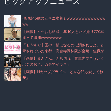
ピックアップニュース
(画像)45歳のビキニ水着姿wwwwwwwwwwwww
ww
【画像】イケおじ(54)、JK10人とハメ撮り770本
撮って逮捕wwwwwww
「もうすぐ中国の一部になるのに消されるよ」と
脅されていた京都・高台寺岡林院が全焼 住職が
マナー注意で脅迫されていた事実が判明
【画像】まんさん、ぶち切れ「電車内でこういう
ポジのおじ、ガチでイラネ」
【画像】Hカップグラドル「どんな私も愛してね
♥」