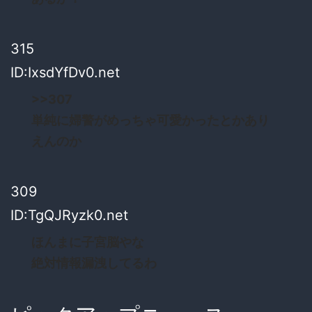
315
ID:IxsdYfDv0.net
>>307
単純に婦警がめっちゃ可愛かったとかあり
えんのか
309
ID:TgQJRyzk0.net
ほんまに子宮脳やな
絶対情報漏洩してるわ