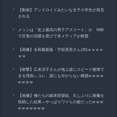
【動画】アンドロイドみたいな女子小学生が発見
される
メッシは「史上最高の男子アスリート」か W杯
で圧巻の活躍を受けて米メディアが称賛
【画像】令和最新版・宇垣美里さん(35)ｗｗｗｗ
ｗｗ
【衝撃】広末涼子さんが地上波にスピード復帰で
きる理由←コレ、誰にも分からない模様w w w w
w w w w
【画像】俺たちの姫本田望結、久しぶりに画像を
投稿した結果→やっぱりワイらの姫だったw w w
w w w w w w w