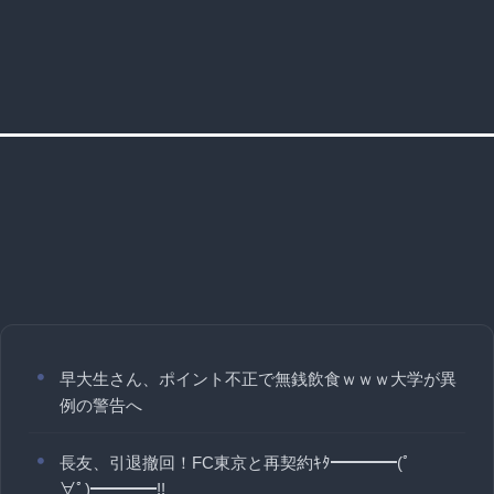
早大生さん、ポイント不正で無銭飲食ｗｗｗ大学が異
例の警告へ
長友、引退撤回！FC東京と再契約ｷﾀ━━━━(ﾟ
∀ﾟ)━━━━!!