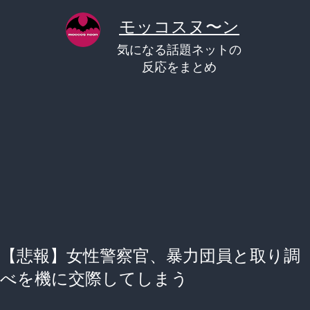
コ
モッコスヌ〜ン
ン
気になる話題ネットの
テ
反応をまとめ
ン
ツ
へ
ス
キ
ッ
プ
【悲報】女性警察官、暴力団員と取り調
べを機に交際してしまう