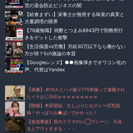
営の退会防止ビジネスの闇
【給食まずい】栄養士が無視する味覚の真実と
大量調理の限界
【79歳無職】焼酎とつまみ8943円で刑務所行
きをゲットした衝撃
【生活保護vs労働】月給30万以下なら働かない
方が得？5ch激論の本質
【Googleレンズ】●●画像弾きでオワコン化の
声、代替はYandex
【画像】JK10人とハメ撮り770本撮って逮捕され
たイケおじ(54)ｗｗｗｗｗｗｗｗｗ
【朗報】本田望結、久しぶりにセクシー巨乳投
稿！やっぱりお●ぱいでかかった！
【放送事故】昔のドラマのレ◯プシーン、今見
るとアウトすぎる・・・