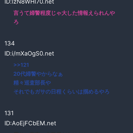
ID:lzN8WHl70.net
言うて婦警程度じゃ大した情報えられんや
ろ
134
ID:i/mXaOgS0.net
>>121
20代婦警やからなぁ
精々巡査部長や
それでもガサの日程くらいは掴めるやろ
131
ID:AoEjFCbEM.net