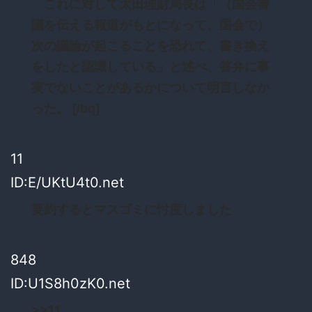
これに対して太田理財局長は「（国会審
議を伝える報道がもとになって、国会で）
次の議論が起こることを恐れて、書き換え
をしたと認識している」と述べ、答弁に事
実でないことがあるかについて明言しなか
った。 [/bq]
11
ID:E/UKtU4t0.net
要約するとマスゴミに忖度しました
848
ID:U1S8h0zK0.net
>>11