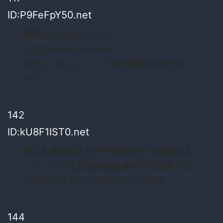
ID:P9FeFpY50.net
最初から分かってるし
まだあべがーあべがー
あきえーあきえーって叫び続けるのかね
ー？
142
ID:kU8F1IST0.net
他にも名前出された平沼赳夫とか籠池夫人
にメールで辻元清美関係者が取引妨害する
って送られていた件はスルーなの？
144