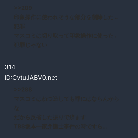
>>209
印象操作に使われそうな部分を削除した←
犯罪
マスコミは切り取って印象操作に使った←
犯罪じゃない
314
ID:CvtuJABV0.net
>>288
マスコミはねつ造しても罪にはならんから
な
だから反省した振りで済ます
TBS坂本一家弁護士事件の時ですら…