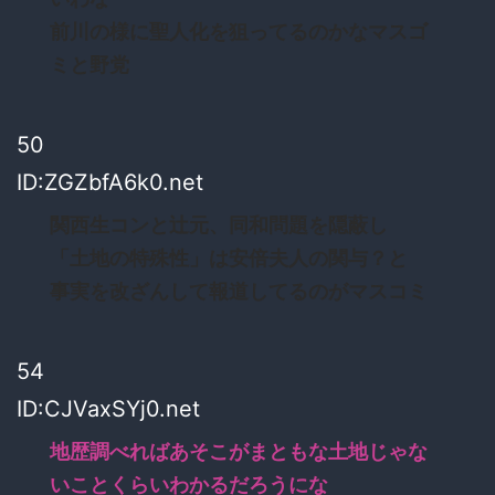
前川の様に聖人化を狙ってるのかなマスゴ
ミと野党
50
ID:ZGZbfA6k0.net
関西生コンと辻元、同和問題を隠蔽し
「土地の特殊性」は安倍夫人の関与？と
事実を改ざんして報道してるのがマスコミ
54
ID:CJVaxSYj0.net
地歴調べればあそこがまともな土地じゃな
いことくらいわかるだろうにな