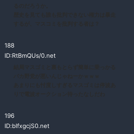
るのだろうか。
歴史を見ても誰も批判できない権力は暴走
するが、マスコミを批判する者は？
188
ID:RtBmQUs/0.net
結局マスゴミと裏もとらず簡単に乗っかる
バカ野党が悪いんじゃねーかｗｗｗ
あまりにも忖度しすぎるマスゴミは停波あ
りで電波オークション待ったなしだわ
196
ID:bIfxgcjS0.net