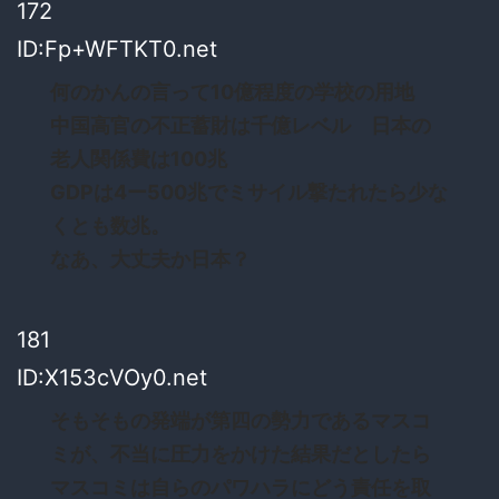
172
ID:Fp+WFTKT0.net
何のかんの言って10億程度の学校の用地
中国高官の不正蓄財は千億レベル 日本の
老人関係費は100兆
GDPは4ー500兆でミサイル撃たれたら少な
くとも数兆。
なあ、大丈夫か日本？
181
ID:X153cVOy0.net
そもそもの発端が第四の勢力であるマスコ
ミが、不当に圧力をかけた結果だとしたら
マスコミは自らのパワハラにどう責任を取