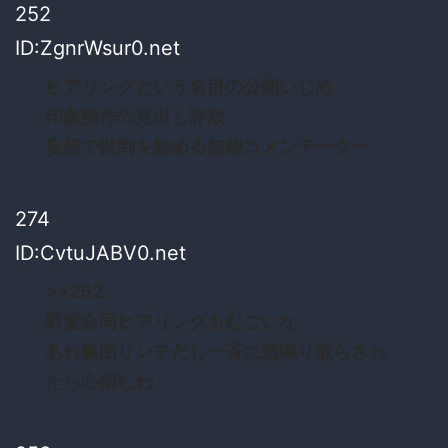
252
ID:ZgnrWsur0.net
ヒアリングという名目の公開いじめ
印象操作の見出し詐欺
妄想で批判を始める無能コメンテーター
274
ID:CvtuJABV0.net
>>252
野党合同ヒアリングもむごいな
あれ集団リンチだし一斉に怒鳴り散らされ
たら心病むわ