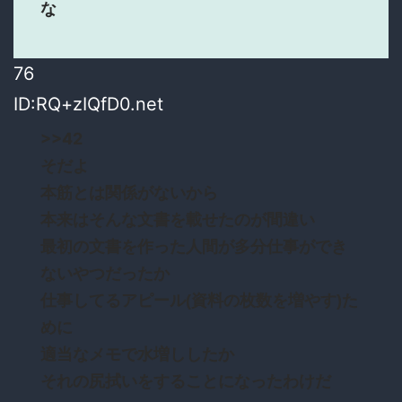
な
76
ID:RQ+zIQfD0.net
>>42
そだよ
本筋とは関係がないから
本来はそんな文書を載せたのが間違い
最初の文書を作った人間が多分仕事ができ
ないやつだったか
仕事してるアピール(資料の枚数を増やす)た
めに
適当なメモで水増ししたか
それの尻拭いをすることになったわけだ