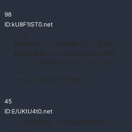
98
ID:kU8F1IST0.net
>>76
添付資料みたいな周辺事情であって直接文
書主旨に影響しない余計な内容だから削除
したところで改ざんにならないだろうと思
ったら
改ざんがー偽造がーて大騒ぎ
45
ID:E/UKtU4t0.net
これで佐川召喚しても何も新事実判明しな
いわな