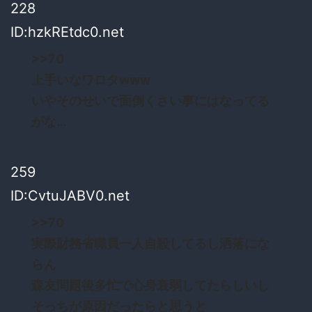
228
ID:hzkREtdc0.net
>>70
上手いなワロタwww
いやそのせいで面倒くさい事にはなってる
がな…
259
ID:CvtuJABV0.net
>>70
実際財務省職員一人自殺してるし洒落にな
らん
森友問題後多忙で心身衰弱してたらしいし
そっちが原因だったらと思うと