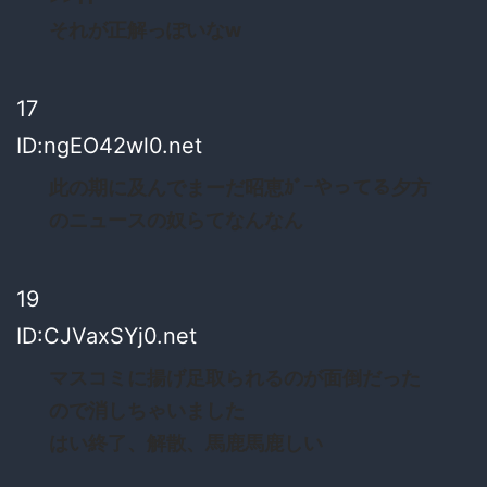
それが正解っぽいなw
17
ID:ngEO42wl0.net
此の期に及んでまーだ昭恵ｶﾞｰやってる夕方
のニュースの奴らてなんなん
19
ID:CJVaxSYj0.net
マスコミに揚げ足取られるのが面倒だった
ので消しちゃいました
はい終了、解散、馬鹿馬鹿しい