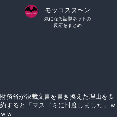
コ
モッコスヌ〜ン
ン
気になる話題ネットの
テ
反応をまとめ
ン
ツ
へ
ス
キ
ッ
プ
財務省が決裁文書を書き換えた理由を要
約すると「マスゴミに忖度しました」ｗ
ｗｗ